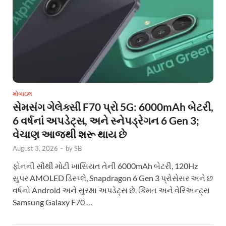
મોબાઇલ
સેમસંગ ગેલેક્સી F70 પ્રો 5G: 6000mAh બેટરી,
6 વર્ષનાં અપડેટ્સ, અને સ્નેપડ્રેગન 6 Gen 3;
વેચાણ આજથી શરૂ થાય છે
August 3, 2026
-
by
SB
ફોનની સૌથી મોટી ખાસિયત તેની 6000mAh બેટરી, 120Hz
સુપર AMOLED ડિસ્પ્લે, Snapdragon 6 Gen 3 પ્રોસેસર અને છ
વર્ષનો Android અને સુરક્ષા અપડેટ્સ છે. કિંમત અને વેરિઅન્ટ્સ
Samsung Galaxy F70 …