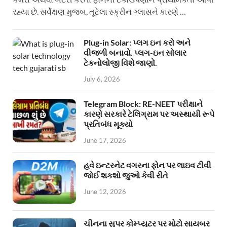
રહ્યા છે. સર્વેક્ષણ મુજબ, તૂટેલા સ્ક્રીન ગ્લાસને કારણે …
Plug-in Solar: પ્લગ ઇન કરો અને
વીજળી બનાવો. પ્લગ-ઇન સોલાર
ટેકનોલોજી વિશે જાણો.
July 6, 2026
Telegram Block: RE-NEET પરીક્ષાને
કારણે સરકારે ટેલિગ્રામ પર અસ્થાયી રૂપે
પ્રતિબંધ મૂક્યો
June 17, 2026
હવે ઇન્ટરનેટ વગરના ફોન પર લાઇવ ટીવી
જોઈ શકશો જુઓ કેવી રીતે
June 12, 2026
ચીનના સુપર કોમ્પ્યુટર પર મોટો સાયબર