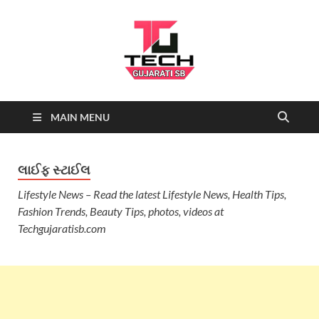
Tech
Tech News, Latest technology
MAIN MENU
news daily, new best tech gadgets
Gujarati SB-
reviews which include mobiles,
tablets, laptops, video games.
Being a tech news site we cover …
NEWS
લાઈફ સ્ટાઈલ
Lifestyle
News – Read the latest
Lifestyle
News, Health Tips,
Fashion Trends, Beauty Tips, photos, videos at
Techgujaratisb.com