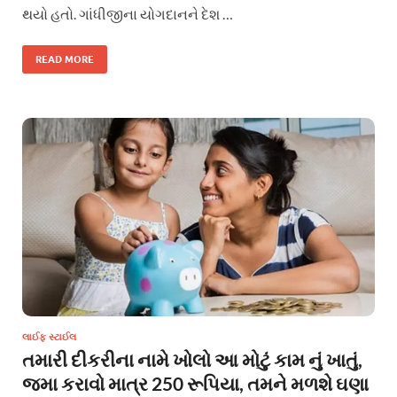
થયો હતો. ગાંધીજીના યોગદાનને દેશ …
READ MORE
લાઈફ સ્ટાઈલ
તમારી દીકરીના નામે ખોલો આ મોટું કામ નું ખાતું,
જમા કરાવો માત્ર 250 રૂપિયા, તમને મળશે ઘણા