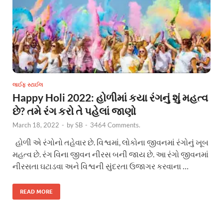
લાઈફ સ્ટાઈલ
Happy Holi 2022: હોળીમાં કયા રંગનું શું મહત્વ
છે? તમે રંગ કરો તે પહેલાં જાણો
March 18, 2022
-
by
SB
-
3464 Comments.
હોળી એ રંગોનો તહેવાર છે. વિશ્વમાં, લોકોના જીવનમાં રંગોનું ખૂબ
મહત્વ છે. રંગ વિના જીવન નીરસ બની જાય છે. આ રંગો જીવનમાં
નીરસતા ઘટાડવા અને વિશ્વની સુંદરતા ઉજાગર કરવાના …
READ MORE