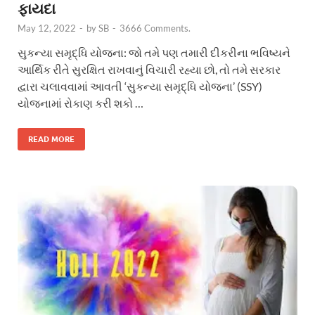
ફાયદા
May 12, 2022
-
by
SB
-
3666 Comments.
સુકન્યા સમૃદ્ધિ યોજના: જો તમે પણ તમારી દીકરીના ભવિષ્યને
આર્થિક રીતે સુરક્ષિત રાખવાનું વિચારી રહ્યા છો, તો તમે સરકાર
દ્વારા ચલાવવામાં આવતી ‘સુકન્યા સમૃદ્ધિ યોજના’ (SSY)
યોજનામાં રોકાણ કરી શકો …
READ MORE