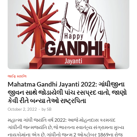
લાઈફ સ્ટાઈલ
Mahatma Gandhi Jayanti 2022: ગાંધીજીના
જીવન સાથે જોડાયેલી પાંચ રસપ્રદ વાતો, જાણો
કેવી રીતે બન્યા તેઓ રાષ્ટ્રપિતા
October 2, 2022
-
by
SB
મહાત્મા ગાંધી જયંતિ વર્ષ 2022: આજે મોહનદાસ કરમચંદ
ગાંધીની જન્મજયંતિ છે, જે ભારતના સ્વાતંત્ર્ય સંગ્રામના મુખ્ય
નાયકોમાંના એક છે. ગાંધીનો જન્મ 2 ઓક્ટોબર 1869ના રોજ