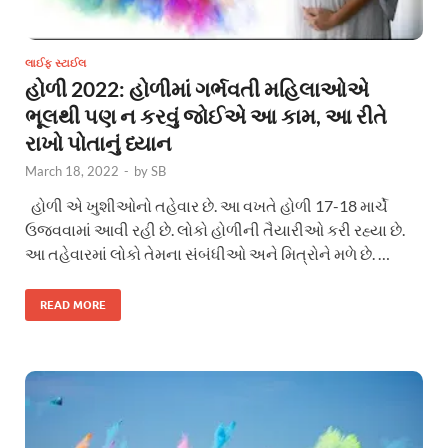
લાઈફ સ્ટાઈલ
હોળી 2022: હોળીમાં ગર્ભવતી મહિલાઓએ
ભૂલથી પણ ન કરવું જોઈએ આ કામ, આ રીતે
રાખો પોતાનું ધ્યાન
March 18, 2022
-
by
SB
હોળી એ ખુશીઓનો તહેવાર છે. આ વખતે હોળી 17-18 માર્ચે
ઉજવવામાં આવી રહી છે. લોકો હોળીની તૈયારીઓ કરી રહ્યા છે.
આ તહેવારમાં લોકો તેમના સંબંધીઓ અને મિત્રોને મળે છે. …
READ MORE