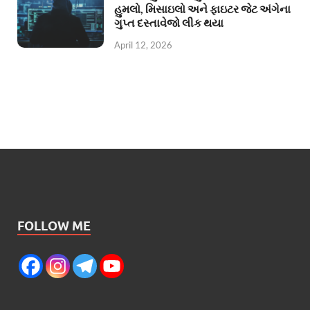
હુમલો, મિસાઇલો અને ફાઇટર જેટ અંગેના
ગુપ્ત દસ્તાવેજો લીક થયા
April 12, 2026
FOLLOW ME