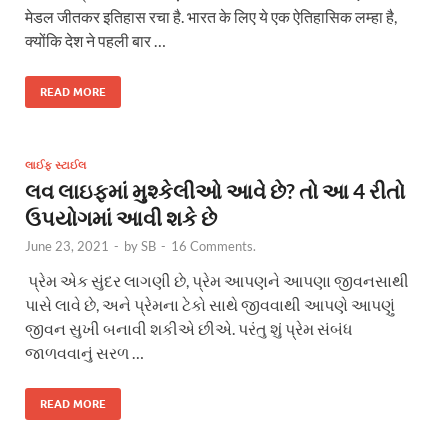
मेडल जीतकर इतिहास रचा है. भारत के लिए ये एक ऐतिहासिक लम्हा है,
क्योंकि देश ने पहली बार …
READ MORE
લાઈફ સ્ટાઈલ
લવ લાઇફમાં મુશ્કેલીઓ આવે છે? તો આ 4 રીતો
ઉપયોગમાં આવી શકે છે
June 23, 2021
-
by
SB
-
16 Comments.
પ્રેમ એક સુંદર લાગણી છે, પ્રેમ આપણને આપણા જીવનસાથી
પાસે લાવે છે, અને પ્રેમના ટેકો સાથે જીવવાથી આપણે આપણું
જીવન સુખી બનાવી શકીએ છીએ. પરંતુ શું પ્રેમ સંબંધ
જાળવવાનું સરળ …
READ MORE