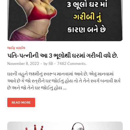
લાઈફ સ્ટાઈલ
પતિ-પત્નીની આ 3 ભૂલોથી ઘરમાં ગરીબી વધે છે.
November 8, 2022
-
by
SB
-
7482 Comments.
ઘરની વહુને લક્ષ્મીનું સ્વરૂપ માનવામાં આવે છે. એવું માનવામાં
આવે છે કે જો સ્ત્રીને ઘર જોઈતું હોય તો તે તેને સ્વર્ગ બનાવી શકે
છે અને જો તેને ઘર જોઈતું હોય …
READ MORE