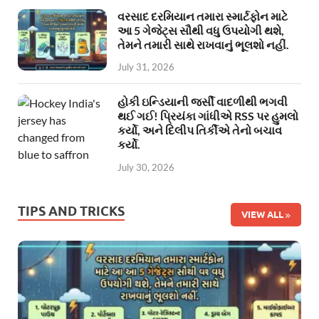
વરસાદ દરમિયાન તમારા સ્માર્ટફોન માટે
આ 5 ગેજેટ્સ સૌથી વધુ ઉપયોગી થશે,
તેમને તમારી સાથે રાખવાનું ભૂલશો નહીં.
July 31, 2026
હોકી ઇન્ડિયાની જર્સી વાદળીથી ભગવી
થઈ ગઈ! પ્રિયંકા ગાંધીએ RSS પર હુમલો
કર્યો, અને દિલીપ તિર્કીએ તેનો બચાવ
કર્યો.
July 30, 2026
TIPS AND TRICKS
VIEW ALL