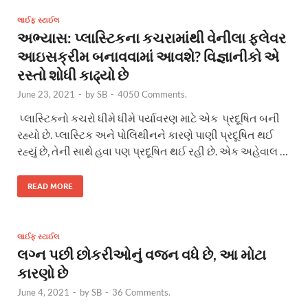
લાઈફ સ્ટાઈલ
અભ્યાસ: પ્લાસ્ટિકના કચરામાંથી વેનીલા ફ્લેવર
આઇસક્રીમ બનાવવામાં આવશે? વિજ્ઞાનીકો એ
રસ્તો શોધી કાઢ્યો છે
June 23, 2021
-
by
SB
-
4050 Comments.
પ્લાસ્ટિકનો કચરો ધીમે ધીમે પર્યાવરણ માટે એક પ્રદૂષિત બની
રહ્યો છે. પ્લાસ્ટિક અને પોલિથીનને કારણે પાણી પ્રદૂષિત થઈ
રહ્યું છે, તેની સાથે હવા પણ પ્રદૂષિત થઈ રહી છે. એક અહેવાલ …
READ MORE
લાઈફ સ્ટાઈલ
લગ્ન પછી છોકરીઓનું વજન વધે છે, આ મોટા
કારણો છે
June 4, 2021
-
by
SB
-
36 Comments.