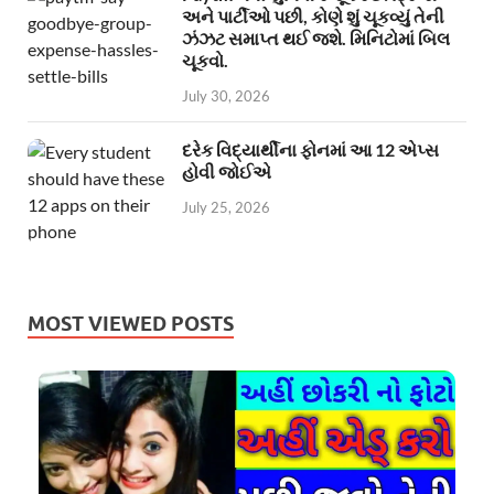
અને પાર્ટીઓ પછી, કોણે શું ચૂકવ્યું તેની
ઝંઝટ સમાપ્ત થઈ જશે. મિનિટોમાં બિલ
ચૂકવો.
July 30, 2026
દરેક વિદ્યાર્થીના ફોનમાં આ 12 એપ્સ
હોવી જોઈએ
July 25, 2026
MOST VIEWED POSTS