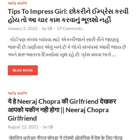
લાઈફ સ્ટાઈલ
Tips To Impress Girl: છોકરીને ઈમ્પ્રેસ કરવી
હોય તો આ ચાર કામ કરવાનું ભૂલશો નહીં
January 2, 2022
-
by
SB
-
19 Comments.
કોઈપણ સંબંધ બાંધવા માટે એકબીજાને સારી રીતે જાણવું
જરૂરી છે. ઘણીવાર એવું બને છે કે લોકો સંબંધમાં આવી જાય છે
અને શરૂઆતના દિવસોમાં ખુશ રહે છે. પ્રેમ વધવા લાગે …
READ MORE
લાઈફ સ્ટાઈલ
ये हे Neeraj Chopra की Girlfriend देखकर
आपको यकीन नही होगा || Neeraj Chopra
Girlfriend
August 12, 2021
-
by
SB
जेवलिन थ्रोअर नीरज चोपड़ा ने टोक्यो ओलंपिक में देश के लिए गोल्ड