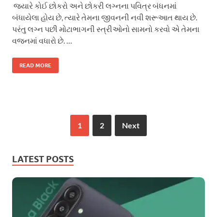
જ્યારે કોઈ છોકરો અને છોકરી લગ્નના પવિત્ર બંધનમાં
બંધાયેલા હોય છે, ત્યારે તેમના જીવનની નવી શરૂઆત થાય છે.
પરંતુ લગ્ન પછી મોટાભાગની સ્ત્રીઓનો સામનો કરવો એ તેમના
વજનમાં વધારો છે. …
READ MORE
1
2
Next
LATEST POSTS