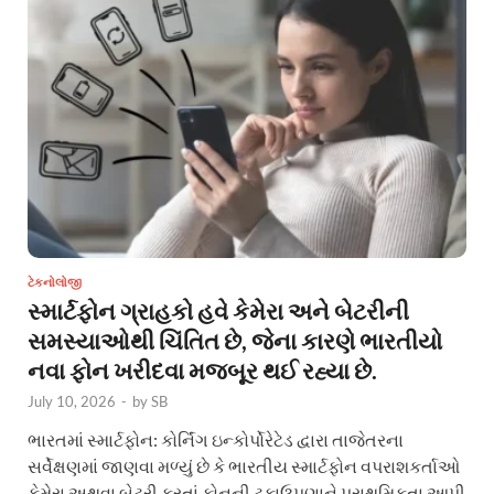
ટેકનોલોજી
સ્માર્ટફોન ગ્રાહકો હવે કેમેરા અને બેટરીની
સમસ્યાઓથી ચિંતિત છે, જેના કારણે ભારતીયો
નવા ફોન ખરીદવા મજબૂર થઈ રહ્યા છે.
July 10, 2026
-
by
SB
ભારતમાં સ્માર્ટફોન: કોર્નિંગ ઇન્કોર્પોરેટેડ દ્વારા તાજેતરના
સર્વેક્ષણમાં જાણવા મળ્યું છે કે ભારતીય સ્માર્ટફોન વપરાશકર્તાઓ
કેમેરા અથવા બેટરી કરતાં ફોનની ટકાઉપણાને પ્રાથમિકતા આપી