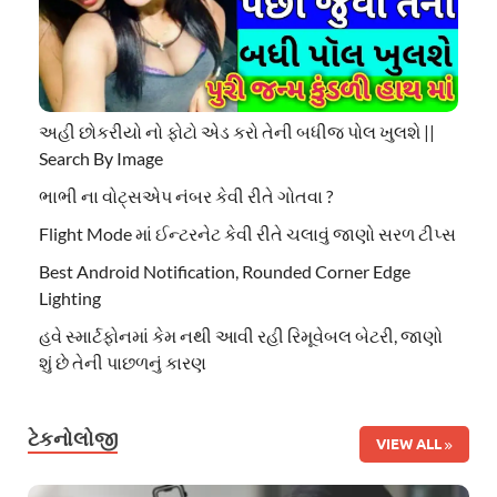
અહી છોકરીયો નો ફોટો એડ કરો તેની બધીજ પોલ ખુલશે ||
Search By Image
ભાભી ના વોટ્સએપ નંબર કેવી રીતે ગોતવા ?
Flight Mode માં ઈન્ટરનેટ કેવી રીતે ચલાવું જાણો સરળ ટીપ્સ
Best Android Notification, Rounded Corner Edge
Lighting
હવે સ્માર્ટફોનમાં કેમ નથી આવી રહી રિમૂવેબલ બેટરી, જાણો
શું છે તેની પાછળનું કારણ
ટેકનોલોજી
VIEW ALL