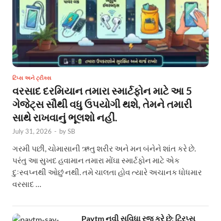
ટિપ્સ અને ટ્રીક્સ
વરસાદ દરમિયાન તમારા સ્માર્ટફોન માટે આ 5
ગેજેટ્સ સૌથી વધુ ઉપયોગી થશે, તેમને તમારી
સાથે રાખવાનું ભૂલશો નહીં.
July 31, 2026
-
by
SB
ગરમી પછી, ચોમાસાની ઋતુ શરીર અને મન બંનેને શાંત કરે છે.
પરંતુ આ સુખદ હવામાન તમારા મોંઘા સ્માર્ટફોન માટે એક
દુઃસ્વપ્નથી ઓછું નથી. તમે ચાલતા હોવ ત્યારે અચાનક ધોધમાર
વરસાદ …
Paytm નવી સુવિધા રજૂ કરે છે: ટ્રિપ્સ