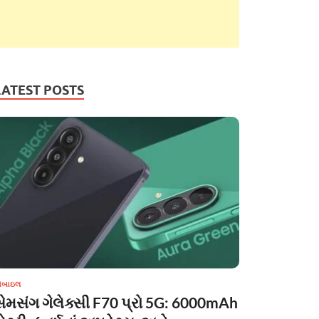
LATEST POSTS
ોબાઇલ
સેમસંગ ગેલેક્સી F70 પ્રો 5G: 6000mAh