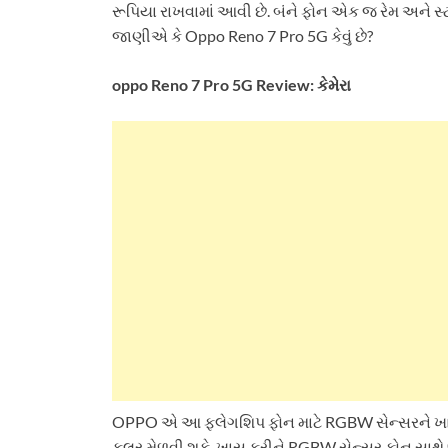
રૂપિયા રાખવામાં આવી છે. બંને ફોન એક જ રેમ અને સ્ટો
જાણીએ કે Oppo Reno 7 Pro 5G કેવું છે?
oppo Reno 7 Pro 5G Review: કેમેરા
OPPO એ આ ફ્લેગશિપ ફોન માટે RGBW સેન્સરને ખાસ કસ્
કલર મેળવી શકે. ખાસ કરીને RGBW સેન્સર ફોન સાથે 