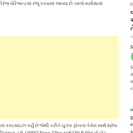
રેજ વેરિઅન્ટમાં રજૂ કરવામાં આવ્યા છે. ચાલો સમીક્ષામાં
ટ
ત
J
S
S
મ
મ
ચ
ટમાઇઝ કર્યું છે જેથી કરીને યુઝર ફોનના કેમેરા સાથે શ્રેષ્ઠ
ઉપલબ્ધ હશે. OPPO Reno 7 Pro સાથે DSLR જેવા પોટ્રેટ