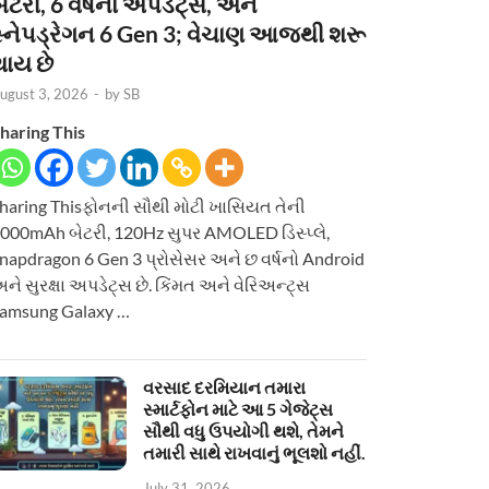
ેટરી, 6 વર્ષનાં અપડેટ્સ, અને
સ્નેપડ્રેગન 6 Gen 3; વેચાણ આજથી શરૂ
થાય છે
ugust 3, 2026
-
by
SB
haring This
haring Thisફોનની સૌથી મોટી ખાસિયત તેની
000mAh બેટરી, 120Hz સુપર AMOLED ડિસ્પ્લે,
napdragon 6 Gen 3 પ્રોસેસર અને છ વર્ષનો Android
ને સુરક્ષા અપડેટ્સ છે. કિંમત અને વેરિઅન્ટ્સ
amsung Galaxy …
વરસાદ દરમિયાન તમારા
સ્માર્ટફોન માટે આ 5 ગેજેટ્સ
સૌથી વધુ ઉપયોગી થશે, તેમને
તમારી સાથે રાખવાનું ભૂલશો નહીં.
July 31, 2026