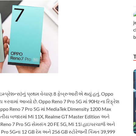
ઇમ્પ્રેશન્સ)નું પ્રથમ વેચાણ 8 ફેબ્રુઆરીએ થયું હતું. Oppo
 કરવામાં આવ્યો છે. Oppo Reno 7 Pro 5G માં 90Hz ના રિફ્રેશ
. Oppo Reno 7 Pro 5G માં MediaTek Dimensity 1200 Max
રતીય બજારમાં Mi 11X, Realme GT Master Edition અને
po Reno 7 Pro 5G સેમસંગ 20 FE 5G, Mi 11i હાઇપરચાર્જ અને
 7 Pro 5Gના 12 GB રેમ અને 256 GB સ્ટોરેજની કિંમત 39,999