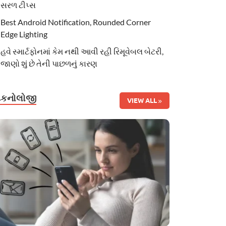
સરળ ટીપ્સ
Best Android Notification, Rounded Corner
Edge Lighting
હવે સ્માર્ટફોનમાં કેમ નથી આવી રહી રિમૂવેબલ બેટરી,
જાણો શું છે તેની પાછળનું કારણ
ટેકનોલોજી
VIEW ALL