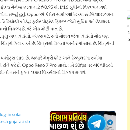
 ફીલ્ડ મેનેજ કરવા માટે f/0.95 થી f/16 સુધીનો વિકલ્પ મળશે.
ા મળ્યું હતું. Oppo એ કેમેરા સાથે ઓપ્ટિકલ સ્ટેબિલાઇઝેશન
 વિડિયોથી બોકેહ ફ્લેર પોટ્રેટ ફિલ્ટર જેવી સુવિધાઓ ઉપલબ્ધ
નો વિકલ્પ છે, જે એક મોટી વાત છે.
. ડ્યુઅલ વિડિયો, એક્સપર્ટ, સ્લો મોશન જેવા વિડિયો મોડ પણ
િત્રો ક્લિક કરે છે. ચિત્રોમાં વિગતો અને રંગો સારા છે. ચિત્રોની
શોટ્સ સારા છે. જ્યારે મેક્રો શોટ અને રેગ્યુલરમાં રંગોમાં
 રીતે કરે છે. Oppo Reno 7 Pro સાથે, તમે 30fps પર 4K વીડિયો
ગો છો, તો તમને ફક્ત 1080 પિક્સેલનો વિકલ્પ મળશે.