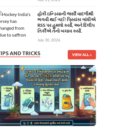
હોકી ઇન્ડિયાની જર્સી વાદળીથી
ભગવી થઈ ગઈ! પ્રિયંકા ગાંધીએ
RSS પર હુમલો કર્યો, અને દિલીપ
તિર્કીએ તેનો બચાવ કર્યો.
July 30, 2026
TIPS AND TRICKS
VIEW ALL