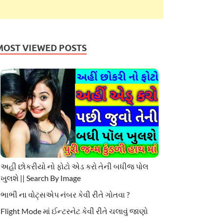
MOST VIEWED POSTS
અહી છોકરીયો નો ફોટો એડ કરો તેની બધીજ પોલ
ખુલશે || Search By Image
ભાભી ના વોટ્સએપ નંબર કેવી રીતે ગોતવા ?
Flight Mode માં ઈન્ટરનેટ કેવી રીતે ચલાવું જાણો