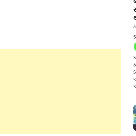
બ
A
S
S
6
S
અ
S