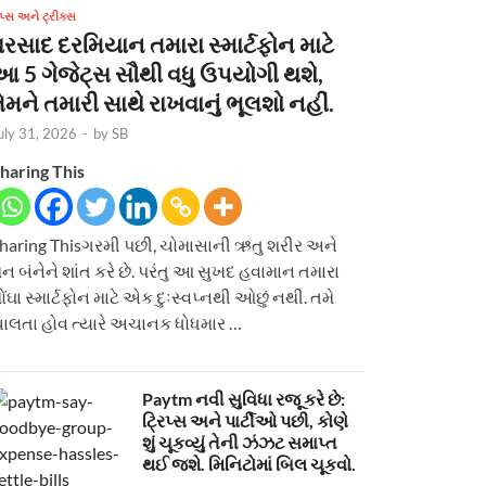
િપ્સ અને ટ્રીક્સ
વરસાદ દરમિયાન તમારા સ્માર્ટફોન માટે
આ 5 ગેજેટ્સ સૌથી વધુ ઉપયોગી થશે,
ેમને તમારી સાથે રાખવાનું ભૂલશો નહીં.
uly 31, 2026
-
by
SB
haring This
haring Thisગરમી પછી, ચોમાસાની ઋતુ શરીર અને
ન બંનેને શાંત કરે છે. પરંતુ આ સુખદ હવામાન તમારા
ોંઘા સ્માર્ટફોન માટે એક દુઃસ્વપ્નથી ઓછું નથી. તમે
ાલતા હોવ ત્યારે અચાનક ધોધમાર …
Paytm નવી સુવિધા રજૂ કરે છે:
ટ્રિપ્સ અને પાર્ટીઓ પછી, કોણે
શું ચૂકવ્યું તેની ઝંઝટ સમાપ્ત
થઈ જશે. મિનિટોમાં બિલ ચૂકવો.