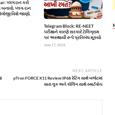
ar: પ્લગ ઇન કરો
 બનાવો. પ્લગ-ઇન
ોલોજી વિશે જાણો.
Telegram Block: RE-NEET
પરીક્ષાને કારણે સરકારે ટેલિગ્રામ
પર અસ્થાયી રૂપે પ્રતિબંધ મૂક્યો
June 17, 2026
NEXT ARTICLE
ાં
pTron FORCE X11 Review:IP68 રેટિંગ સાથે બજેટમાં
સારા લુક અને કૉલિંગ સાથે સ્માર્ટવોચ