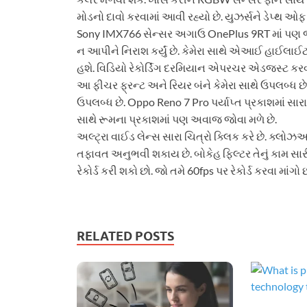
મોડનો દાવો કરવામાં આવી રહ્યો છે. યુઝર્સને ડેપ્થ ઓફ
Sony IMX766 સેન્સર અગાઉ OnePlus 9RT માં પણ જોવ
ન આપીને નિરાશ કર્યું છે. કેમેરા સાથે એઆઈ હાઈલાઈટ
હશે. વિડિયો રેકોર્ડિંગ દરમિયાન એપરચર એડજસ્ટ કરવા
આ ફીચર ફ્રન્ટ અને રિયર બંને કેમેરા સાથે ઉપલબ્ધ છે
ઉપલબ્ધ છે. Oppo Reno 7 Pro પર્યાપ્ત પ્રકાશમાં સારા ચ
સાથે રૂમના પ્રકાશમાં પણ અવાજ જોવા મળે છે.
અલ્ટ્રા વાઈડ લેન્સ સારા ચિત્રો ક્લિક કરે છે. ક્લોઝઅપ 
તફાવત અનુભવી શકાય છે. બોકેહ ફિલ્ટર તેનું કામ સારી
રેકોર્ડ કરી શકો છો. જો તમે 60fps પર રેકોર્ડ કરવા માં
RELATED POSTS