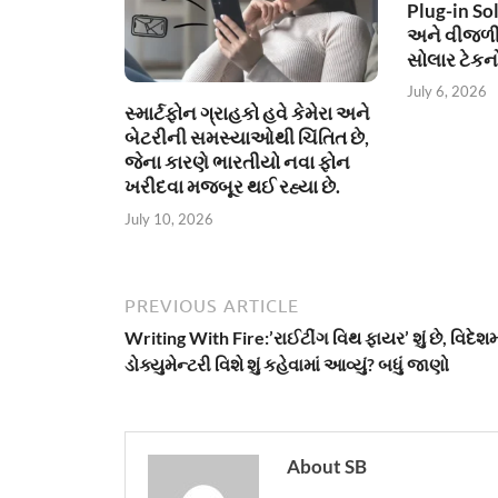
Plug-in Sol
અને વીજળી
સોલાર ટેકન
July 6, 2026
સ્માર્ટફોન ગ્રાહકો હવે કેમેરા અને
બેટરીની સમસ્યાઓથી ચિંતિત છે,
જેના કારણે ભારતીયો નવા ફોન
ખરીદવા મજબૂર થઈ રહ્યા છે.
July 10, 2026
PREVIOUS ARTICLE
Writing With Fire:’રાઈટીંગ વિથ ફાયર’ શું છે, વિદેશમ
ડોક્યુમેન્ટરી વિશે શું કહેવામાં આવ્યું? બધું જાણો
About SB