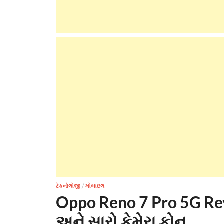
ટેકનોલોજી
/
મોબાઇલ
Oppo Reno 7 Pro 5G Rev
અને સારો કેમેરા ફોન