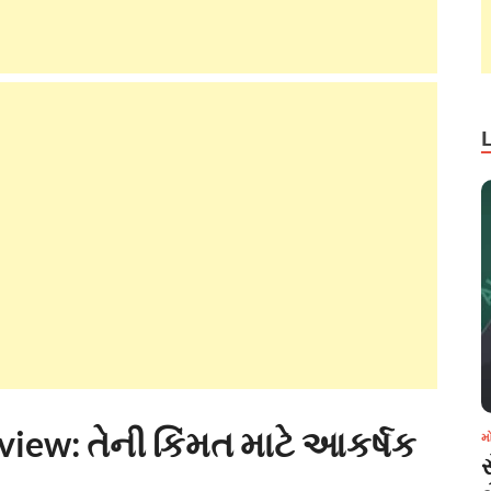
iew: તેની કિંમત માટે આકર્ષક
મ