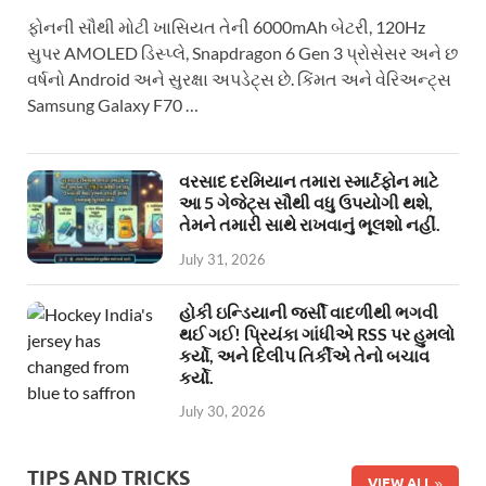
ફોનની સૌથી મોટી ખાસિયત તેની 6000mAh બેટરી, 120Hz
સુપર AMOLED ડિસ્પ્લે, Snapdragon 6 Gen 3 પ્રોસેસર અને છ
વર્ષનો Android અને સુરક્ષા અપડેટ્સ છે. કિંમત અને વેરિઅન્ટ્સ
Samsung Galaxy F70 …
વરસાદ દરમિયાન તમારા સ્માર્ટફોન માટે
આ 5 ગેજેટ્સ સૌથી વધુ ઉપયોગી થશે,
તેમને તમારી સાથે રાખવાનું ભૂલશો નહીં.
July 31, 2026
હોકી ઇન્ડિયાની જર્સી વાદળીથી ભગવી
થઈ ગઈ! પ્રિયંકા ગાંધીએ RSS પર હુમલો
કર્યો, અને દિલીપ તિર્કીએ તેનો બચાવ
કર્યો.
July 30, 2026
TIPS AND TRICKS
VIEW ALL