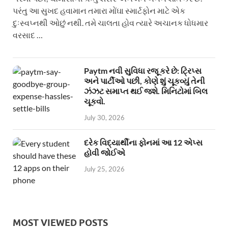
પરંતુ આ સુખદ હવામાન તમારા મોંઘા સ્માર્ટફોન માટે એક
દુઃસ્વપ્નથી ઓછું નથી. તમે ચાલતા હોવ ત્યારે અચાનક ધોધમાર
વરસાદ …
Paytm નવી સુવિધા રજૂ કરે છે: ટ્રિપ્સ
અને પાર્ટીઓ પછી, કોણે શું ચૂકવ્યું તેની
ઝંઝટ સમાપ્ત થઈ જશે. મિનિટોમાં બિલ
ચૂકવો.
July 30, 2026
દરેક વિદ્યાર્થીના ફોનમાં આ 12 એપ્સ
હોવી જોઈએ
July 25, 2026
MOST VIEWED POSTS