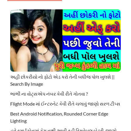
અહી છોકરીયો નો ફોટો એડ કરો તેની બધીજ પોલ ખુલશે ||
Search By Image
ભાભી ના વોટ્સએપ નંબર કેવી રીતે ગોતવા ?
Flight Mode માં ઈન્ટરનેટ કેવી રીતે ચલાવું જાણો સરળ ટીપ્સ
Best Android Notification, Rounded Corner Edge
Lighting
હવે સ્માર્ટફોનમાં કેમ નથી આવી રહી રિમૂવેબલ બેટરી, જાણો