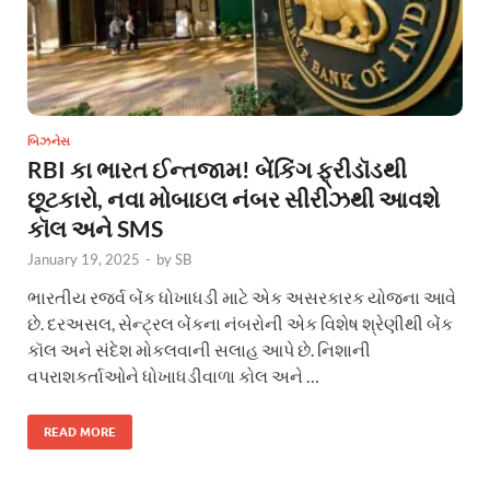
બિઝનેસ
RBI કા ભારત ઈન્તજામ! બેંકિંગ ફ્રીડૉડથી
છૂટકારો, નવા મોબાઇલ નંબર સીરીઝથી આવશે
કૉલ અને SMS
January 19, 2025
-
by
SB
ભારતીય રજર્વ બેંક ધોખાધડી માટે એક અસરકારક યોજના આવે
છે. દરઅસલ, સેન્ટ્રલ બેંકના નંબરોની એક વિશેષ શ્રેણીથી બેંક
કૉલ અને સંદેશ મોકલવાની સલાહ આપે છે. નિશાની
વપરાશકર્તાઓને ધોખાધડીવાળા કોલ અને …
READ MORE