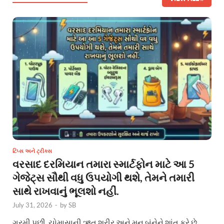
ટિપ્સ અને ટ્રીક્સ
વરસાદ દરમિયાન તમારા સ્માર્ટફોન માટે આ 5
ગેજેટ્સ સૌથી વધુ ઉપયોગી થશે, તેમને તમારી
સાથે રાખવાનું ભૂલશો નહીં.
July 31, 2026
-
by
SB
ગરમી પછી, ચોમાસાની ઋતુ શરીર અને મન બંનેને શાંત કરે છે.