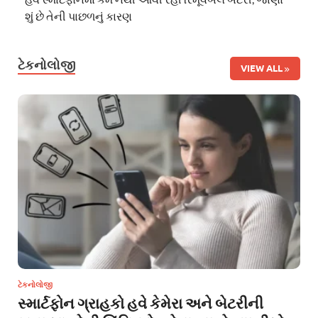
શું છે તેની પાછળનું કારણ
ટેકનોલોજી
VIEW ALL
ટેકનોલોજી
સ્માર્ટફોન ગ્રાહકો હવે કેમેરા અને બેટરીની