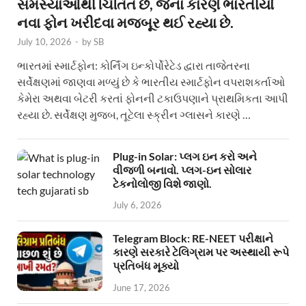
સમસ્યાઓથી ચિંતિત છે, જેના કારણે ભારતીયો
નવા ફોન ખરીદવા મજબૂર થઈ રહ્યા છે.
July 10, 2026
-
by
SB
ભારતમાં સ્માર્ટફોન: કોર્નિંગ ઇન્કોર્પોરેટેડ દ્વારા તાજેતરના
સર્વેક્ષણમાં જાણવા મળ્યું છે કે ભારતીય સ્માર્ટફોન વપરાશકર્તાઓ
કેમેરા અથવા બેટરી કરતાં ફોનની ટકાઉપણાને પ્રાથમિકતા આપી
રહ્યા છે. સર્વેક્ષણ મુજબ, તૂટેલા સ્ક્રીન ગ્લાસને કારણે …
Plug-in Solar: પ્લગ ઇન કરો અને
વીજળી બનાવો. પ્લગ-ઇન સોલાર
ટેકનોલોજી વિશે જાણો.
July 6, 2026
Telegram Block: RE-NEET પરીક્ષાને
કારણે સરકારે ટેલિગ્રામ પર અસ્થાયી રૂપે
પ્રતિબંધ મૂક્યો
June 17, 2026