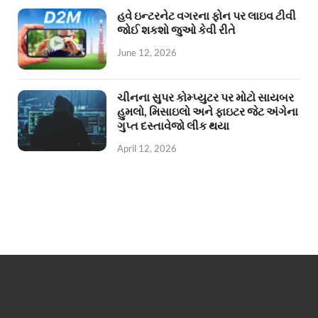
હવે ઇન્ટરનેટ વગરના ફોન પર લાઇવ ટીવી
જોઈ શકશો જુઓ કેવી રીતે
June 12, 2026
ચીનના સુપર કોમ્પ્યુટર પર મોટો સાયબર
હુમલો, મિસાઇલો અને ફાઇટર જેટ અંગેના
ગુપ્ત દસ્તાવેજો લીક થયા
April 12, 2026