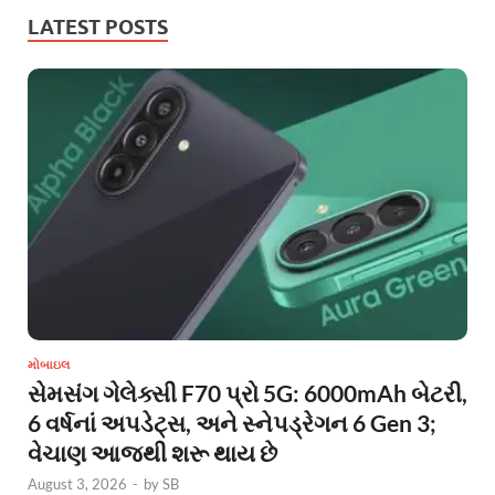
LATEST POSTS
મોબાઇલ
સેમસંગ ગેલેક્સી F70 પ્રો 5G: 6000mAh બેટરી,
6 વર્ષનાં અપડેટ્સ, અને સ્નેપડ્રેગન 6 Gen 3;
વેચાણ આજથી શરૂ થાય છે
August 3, 2026
-
by
SB