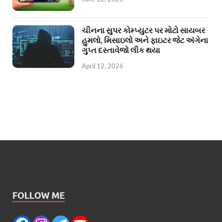
ચીનના સુપર કોમ્પ્યુટર પર મોટો સાયબર
હુમલો, મિસાઇલો અને ફાઇટર જેટ અંગેના
ગુપ્ત દસ્તાવેજો લીક થયા
April 12, 2026
FOLLOW ME