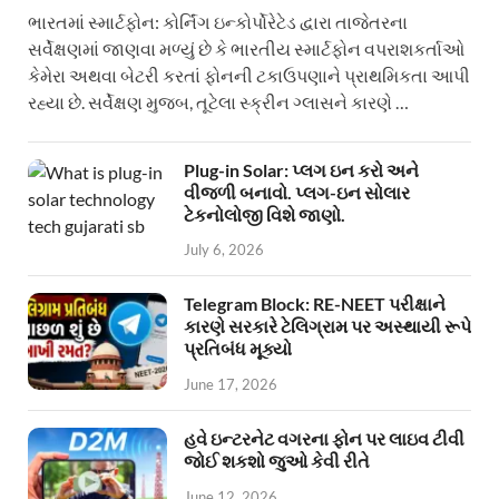
ભારતમાં સ્માર્ટફોન: કોર્નિંગ ઇન્કોર્પોરેટેડ દ્વારા તાજેતરના
સર્વેક્ષણમાં જાણવા મળ્યું છે કે ભારતીય સ્માર્ટફોન વપરાશકર્તાઓ
કેમેરા અથવા બેટરી કરતાં ફોનની ટકાઉપણાને પ્રાથમિકતા આપી
રહ્યા છે. સર્વેક્ષણ મુજબ, તૂટેલા સ્ક્રીન ગ્લાસને કારણે …
Plug-in Solar: પ્લગ ઇન કરો અને
વીજળી બનાવો. પ્લગ-ઇન સોલાર
ટેકનોલોજી વિશે જાણો.
July 6, 2026
Telegram Block: RE-NEET પરીક્ષાને
કારણે સરકારે ટેલિગ્રામ પર અસ્થાયી રૂપે
પ્રતિબંધ મૂક્યો
June 17, 2026
હવે ઇન્ટરનેટ વગરના ફોન પર લાઇવ ટીવી
જોઈ શકશો જુઓ કેવી રીતે
June 12, 2026