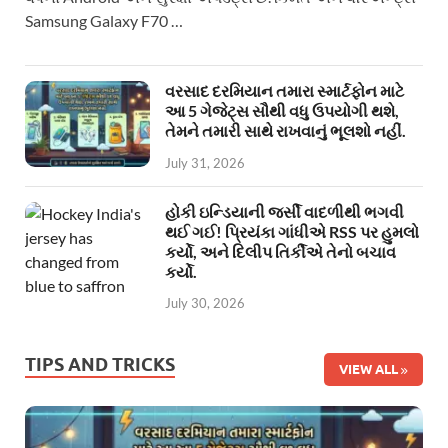
Samsung Galaxy F70 …
વરસાદ દરમિયાન તમારા સ્માર્ટફોન માટે
આ 5 ગેજેટ્સ સૌથી વધુ ઉપયોગી થશે,
તેમને તમારી સાથે રાખવાનું ભૂલશો નહીં.
July 31, 2026
હોકી ઇન્ડિયાની જર્સી વાદળીથી ભગવી
થઈ ગઈ! પ્રિયંકા ગાંધીએ RSS પર હુમલો
કર્યો, અને દિલીપ તિર્કીએ તેનો બચાવ
કર્યો.
July 30, 2026
TIPS AND TRICKS
VIEW ALL