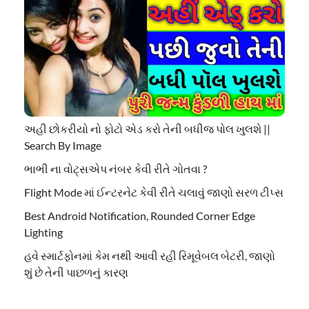
અહી છોકરીયો નો ફોટો એડ કરો તેની બધીજ પોલ ખુલશે ||
Search By Image
ભાભી ના વોટ્સએપ નંબર કેવી રીતે ગોતવા ?
Flight Mode માં ઈન્ટરનેટ કેવી રીતે ચલાવું જાણો સરળ ટીપ્સ
Best Android Notification, Rounded Corner Edge
Lighting
હવે સ્માર્ટફોનમાં કેમ નથી આવી રહી રિમૂવેબલ બેટરી, જાણો
શું છે તેની પાછળનું કારણ