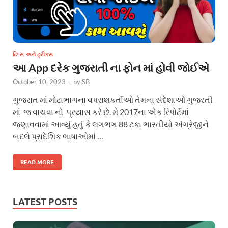
ટિપ્સ અને ટ્રીક્સ
આ App દરેક ગુજરાતી ના ફોન માં હોવી જોઈએ
October 10, 2023
-
by
SB
ગુજરાત માં મોટાભાગના વપરાશકર્તાઓ તેમના સંદેશાઓ ગુજરતી
માં જ વાચવા નો પ્રયાસ કરે છે. મે 2017ના એક રિપોર્ટમાં
જણાવવામાં આવ્યું હતું કે લગભગ 88 ટકા ભારતીયો અંગ્રેજીને
બદલે પ્રાદેશિક ભાષાઓમાં …
READ MORE
LATEST POSTS