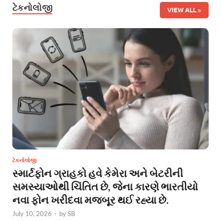
ટેકનોલોજી
VIEW ALL
ટેકનોલોજી
સ્માર્ટફોન ગ્રાહકો હવે કેમેરા અને બેટરીની
સમસ્યાઓથી ચિંતિત છે, જેના કારણે ભારતીયો
નવા ફોન ખરીદવા મજબૂર થઈ રહ્યા છે.
July 10, 2026
-
by
SB