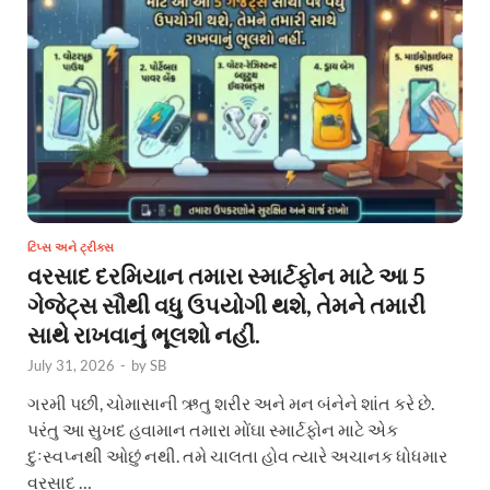
ટિપ્સ અને ટ્રીક્સ
વરસાદ દરમિયાન તમારા સ્માર્ટફોન માટે આ 5
ગેજેટ્સ સૌથી વધુ ઉપયોગી થશે, તેમને તમારી
સાથે રાખવાનું ભૂલશો નહીં.
July 31, 2026
-
by
SB
ગરમી પછી, ચોમાસાની ઋતુ શરીર અને મન બંનેને શાંત કરે છે.
પરંતુ આ સુખદ હવામાન તમારા મોંઘા સ્માર્ટફોન માટે એક
દુઃસ્વપ્નથી ઓછું નથી. તમે ચાલતા હોવ ત્યારે અચાનક ધોધમાર
વરસાદ …