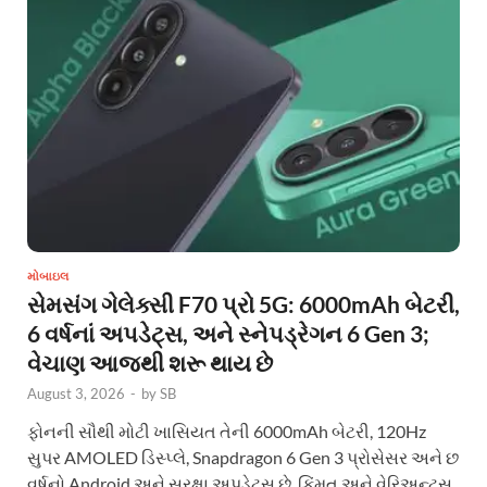
મોબાઇલ
સેમસંગ ગેલેક્સી F70 પ્રો 5G: 6000mAh બેટરી,
6 વર્ષનાં અપડેટ્સ, અને સ્નેપડ્રેગન 6 Gen 3;
વેચાણ આજથી શરૂ થાય છે
August 3, 2026
-
by
SB
ફોનની સૌથી મોટી ખાસિયત તેની 6000mAh બેટરી, 120Hz
સુપર AMOLED ડિસ્પ્લે, Snapdragon 6 Gen 3 પ્રોસેસર અને છ
વર્ષનો Android અને સુરક્ષા અપડેટ્સ છે. કિંમત અને વેરિઅન્ટ્સ