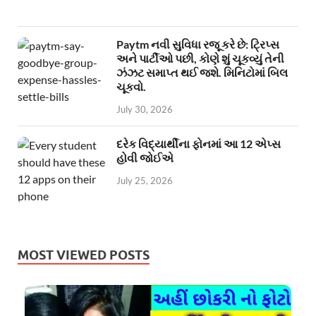
Paytm નવી સુવિધા રજૂ કરે છે: ટ્રિપ્સ
અને પાર્ટીઓ પછી, કોણે શું ચૂકવ્યું તેની
ઝંઝટ સમાપ્ત થઈ જશે. મિનિટોમાં બિલ
ચૂકવો.
July 30, 2026
દરેક વિદ્યાર્થીના ફોનમાં આ 12 એપ્સ
હોવી જોઈએ
July 25, 2026
MOST VIEWED POSTS