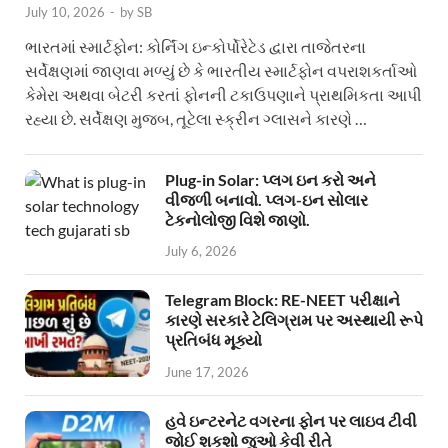
July 10, 2026
-
by
SB
ભારતમાં સ્માર્ટફોન: કોર્નિંગ ઇન્કોર્પોરેટેડ દ્વારા તાજેતરના
સર્વેક્ષણમાં જાણવા મળ્યું છે કે ભારતીય સ્માર્ટફોન વપરાશકર્તાઓ
કેમેરા અથવા બેટરી કરતાં ફોનની ટકાઉપણાને પ્રાથમિકતા આપી
રહ્યા છે. સર્વેક્ષણ મુજબ, તૂટેલા સ્ક્રીન ગ્લાસને કારણે …
Plug-in Solar: પ્લગ ઇન કરો અને
વીજળી બનાવો. પ્લગ-ઇન સોલાર
ટેકનોલોજી વિશે જાણો.
July 6, 2026
Telegram Block: RE-NEET પરીક્ષાને
કારણે સરકારે ટેલિગ્રામ પર અસ્થાયી રૂપે
પ્રતિબંધ મૂક્યો
June 17, 2026
હવે ઇન્ટરનેટ વગરના ફોન પર લાઇવ ટીવી
જોઈ શકશો જુઓ કેવી રીતે