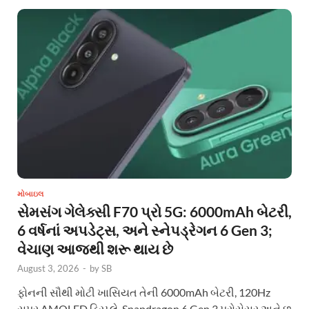
મોબાઇલ
સેમસંગ ગેલેક્સી F70 પ્રો 5G: 6000mAh બેટરી,
6 વર્ષનાં અપડેટ્સ, અને સ્નેપડ્રેગન 6 Gen 3;
વેચાણ આજથી શરૂ થાય છે
August 3, 2026
-
by
SB
ફોનની સૌથી મોટી ખાસિયત તેની 6000mAh બેટરી, 120Hz
સુપર AMOLED ડિસ્પ્લે, Snapdragon 6 Gen 3 પ્રોસેસર અને છ