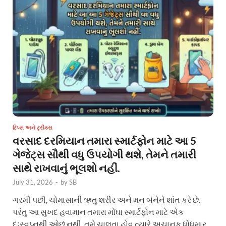
ટિપ્સ અને ટ્રીક્સ
વરસાદ દરમિયાન તમારા સ્માર્ટફોન માટે આ 5
ગેજેટ્સ સૌથી વધુ ઉપયોગી થશે, તેમને તમારી
સાથે રાખવાનું ભૂલશો નહીં.
July 31, 2026
-
by
SB
ગરમી પછી, ચોમાસાની ઋતુ શરીર અને મન બંનેને શાંત કરે છે.
પરંતુ આ સુખદ હવામાન તમારા મોંઘા સ્માર્ટફોન માટે એક
દુઃસ્વપ્નથી ઓછું નથી. તમે ચાલતા હોવ ત્યારે અચાનક ધોધમાર