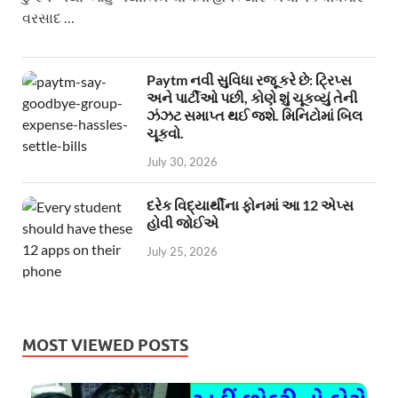
વરસાદ …
Paytm નવી સુવિધા રજૂ કરે છે: ટ્રિપ્સ
અને પાર્ટીઓ પછી, કોણે શું ચૂકવ્યું તેની
ઝંઝટ સમાપ્ત થઈ જશે. મિનિટોમાં બિલ
ચૂકવો.
July 30, 2026
દરેક વિદ્યાર્થીના ફોનમાં આ 12 એપ્સ
હોવી જોઈએ
July 25, 2026
MOST VIEWED POSTS