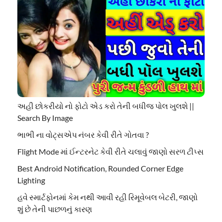
અહી છોકરીયો નો ફોટો એડ કરો તેની બધીજ પોલ ખુલશે ||
Search By Image
ભાભી ના વોટ્સએપ નંબર કેવી રીતે ગોતવા ?
Flight Mode માં ઈન્ટરનેટ કેવી રીતે ચલાવું જાણો સરળ ટીપ્સ
Best Android Notification, Rounded Corner Edge
Lighting
હવે સ્માર્ટફોનમાં કેમ નથી આવી રહી રિમૂવેબલ બેટરી, જાણો
શું છે તેની પાછળનું કારણ