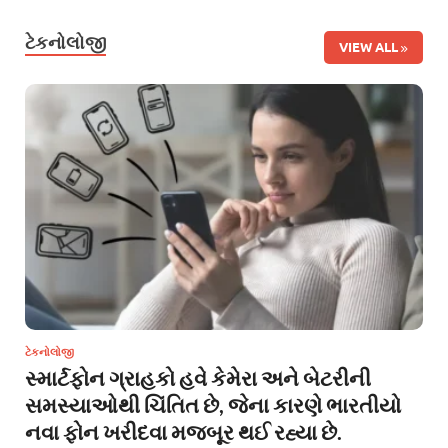
ટેકનોલોજી
VIEW ALL
ટેકનોલોજી
સ્માર્ટફોન ગ્રાહકો હવે કેમેરા અને બેટરીની
સમસ્યાઓથી ચિંતિત છે, જેના કારણે ભારતીયો
નવા ફોન ખરીદવા મજબૂર થઈ રહ્યા છે.