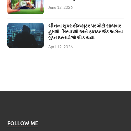
June 12, 2026
ચીનના સુપર કોમ્પ્યુટર પર મોટો સાયબર
હુમલો, મિસાઇલો અને ફાઇટર જેટ અંગેના
ગુપ્ત દસ્તાવેજો લીક થયા
April 12, 2026
FOLLOW ME