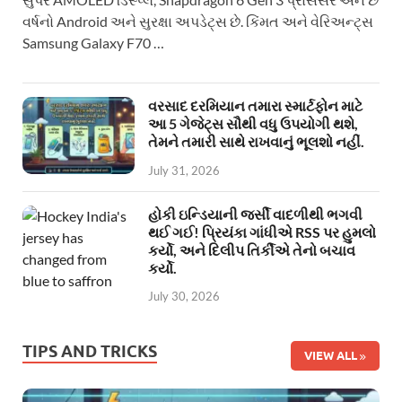
વર્ષનો Android અને સુરક્ષા અપડેટ્સ છે. કિંમત અને વેરિઅન્ટ્સ
Samsung Galaxy F70 …
વરસાદ દરમિયાન તમારા સ્માર્ટફોન માટે
આ 5 ગેજેટ્સ સૌથી વધુ ઉપયોગી થશે,
તેમને તમારી સાથે રાખવાનું ભૂલશો નહીં.
July 31, 2026
હોકી ઇન્ડિયાની જર્સી વાદળીથી ભગવી
થઈ ગઈ! પ્રિયંકા ગાંધીએ RSS પર હુમલો
કર્યો, અને દિલીપ તિર્કીએ તેનો બચાવ
કર્યો.
July 30, 2026
TIPS AND TRICKS
VIEW ALL