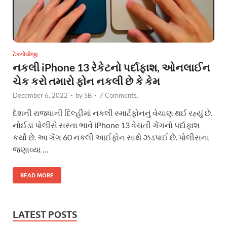
ટેકનોલોજી
નકલી iPhone 13 રેકેટનો પર્દાફાશ, ઓનલાઈન
ચેક કરો તમારો ફોન નકલી છે કે કેમ
December 6, 2022
-
by
SB
-
7 Comments.
દેશની રાજધાની દિલ્હીમાં નકલી સ્માર્ટફોનનું વેચાણ થઈ રહ્યું છે.
નોઈડા પોલીસે સસ્તા ભાવે iPhone 13 વેચતી ગેંગનો પર્દાફાશ
કર્યો છે. આ ગેંગ 60 નકલી આઈફોન સાથે ઝડપાઈ છે. પોલીસના
જણાવ્યા …
READ MORE
LATEST POSTS