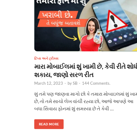
ટિપ્સ અને ટ્રીક્સ
મારા મોબાઈલમાં શું ખામી છે, કેવી રીતે શોધ
શકાય, જાણો સરળ રીત
March 12, 2023
-
by
SB
-
144 Comments.
શું તમે પણ જાણવા માગો છો કે તમારા મોબાઇલમાં શું ખા
છે, તો તમે સાચો લેખ વાંચી રહ્યા છો, આજે આપણે આ
બધા સિવાય ફોનમાં શું સમસ્યા છે તે કેવી …
READ MORE