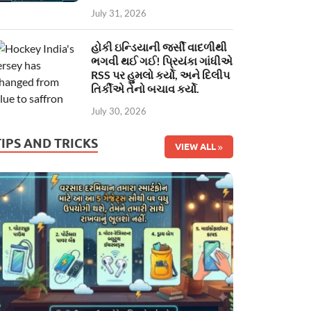
July 31, 2026
હોકી ઇન્ડિયાની જર્સી વાદળીથી
ભગવી થઈ ગઈ! પ્રિયંકા ગાંધીએ
RSS પર હુમલો કર્યો, અને દિલીપ
તિર્કીએ તેનો બચાવ કર્યો.
July 30, 2026
TIPS AND TRICKS
VIEW ALL