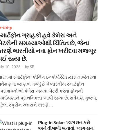
ેકનોલોજી
્માર્ટફોન ગ્રાહકો હવે કેમેરા અને
બેટરીની સમસ્યાઓથી ચિંતિત છે, જેના
કારણે ભારતીયો નવા ફોન ખરીદવા મજબૂર
ઈ રહ્યા છે.
uly 10, 2026
-
by
SB
ારતમાં સ્માર્ટફોન: કોર્નિંગ ઇન્કોર્પોરેટેડ દ્વારા તાજેતરના
ર્વેક્ષણમાં જાણવા મળ્યું છે કે ભારતીય સ્માર્ટફોન
પરાશકર્તાઓ કેમેરા અથવા બેટરી કરતાં ફોનની
કાઉપણાને પ્રાથમિકતા આપી રહ્યા છે. સર્વેક્ષણ મુજબ,
ૂટેલા સ્ક્રીન ગ્લાસને કારણે …
Plug-in Solar: પ્લગ ઇન કરો
અને વીજળી બનાવો. પ્લગ-ઇન