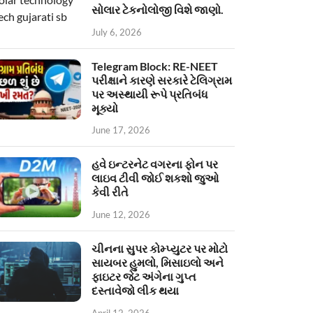
સોલાર ટેકનોલોજી વિશે જાણો.
July 6, 2026
Telegram Block: RE-NEET
પરીક્ષાને કારણે સરકારે ટેલિગ્રામ
પર અસ્થાયી રૂપે પ્રતિબંધ
મૂક્યો
June 17, 2026
હવે ઇન્ટરનેટ વગરના ફોન પર
લાઇવ ટીવી જોઈ શકશો જુઓ
કેવી રીતે
June 12, 2026
ચીનના સુપર કોમ્પ્યુટર પર મોટો
સાયબર હુમલો, મિસાઇલો અને
ફાઇટર જેટ અંગેના ગુપ્ત
દસ્તાવેજો લીક થયા
April 12, 2026