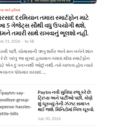
િપ્સ અને ટ્રીક્સ
વરસાદ દરમિયાન તમારા સ્માર્ટફોન માટે
આ 5 ગેજેટ્સ સૌથી વધુ ઉપયોગી થશે,
ેમને તમારી સાથે રાખવાનું ભૂલશો નહીં.
uly 31, 2026
-
by
SB
રમી પછી, ચોમાસાની ઋતુ શરીર અને મન બંનેને શાંત
રે છે. પરંતુ આ સુખદ હવામાન તમારા મોંઘા સ્માર્ટફોન
ાટે એક દુઃસ્વપ્નથી ઓછું નથી. તમે ચાલતા હોવ ત્યારે
ચાનક ધોધમાર વરસાદ …
Paytm નવી સુવિધા રજૂ કરે છે:
ટ્રિપ્સ અને પાર્ટીઓ પછી, કોણે
શું ચૂકવ્યું તેની ઝંઝટ સમાપ્ત
થઈ જશે. મિનિટોમાં બિલ ચૂકવો.
July 30, 2026