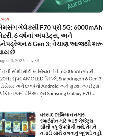
ોબાઇલ
સેમસંગ ગેલેક્સી F70 પ્રો 5G: 6000mAh
ેટરી, 6 વર્ષનાં અપડેટ્સ, અને
સ્નેપડ્રેગન 6 Gen 3; વેચાણ આજથી શરૂ
થાય છે
ugust 3, 2026
-
by
SB
ોનની સૌથી મોટી ખાસિયત તેની 6000mAh બેટરી,
20Hz સુપર AMOLED ડિસ્પ્લે, Snapdragon 6 Gen 3
્રોસેસર અને છ વર્ષનો Android અને સુરક્ષા અપડેટ્સ
ે. કિંમત અને વેરિઅન્ટ્સ Samsung Galaxy F70 …
વરસાદ દરમિયાન તમારા
સ્માર્ટફોન માટે આ 5 ગેજેટ્સ
સૌથી વધુ ઉપયોગી થશે, તેમને
તમારી સાથે રાખવાનું ભૂલશો નહીં.