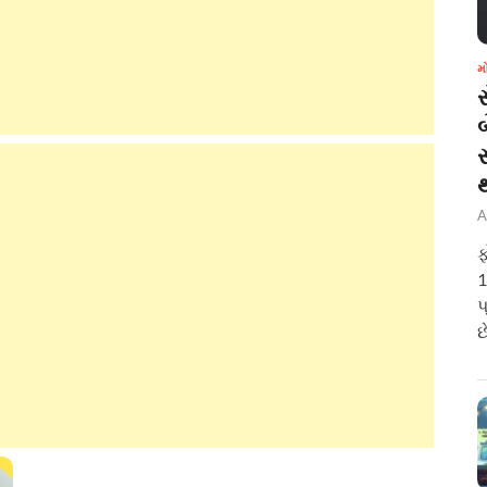
મ
બ
A
ફ
1
પ
છ