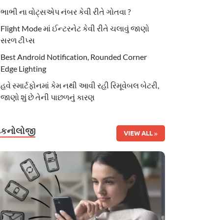
ભાભી ના વોટ્સએપ નંબર કેવી રીતે ગોતવા ?
Flight Mode માં ઈન્ટરનેટ કેવી રીતે ચલાવું જાણો
સરળ ટીપ્સ
Best Android Notification, Rounded Corner
Edge Lighting
હવે સ્માર્ટફોનમાં કેમ નથી આવી રહી રિમૂવેબલ બેટરી,
જાણો શું છે તેની પાછળનું કારણ
ટેકનોલોજી
VIEW ALL