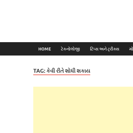
HOME
ટેકનોલોજી
ટિપ્સ અને ટ્રીક્સ
મ
TAG:
કેવી રીતે શોધી શકાય