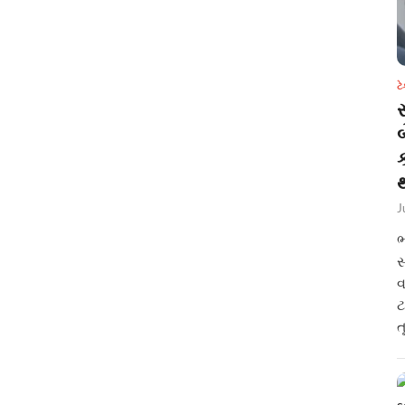
ટ
સ
થ
J
ભ
સ
વ
ટ
ત