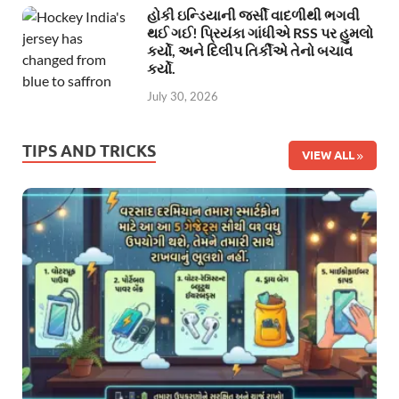
હોકી ઇન્ડિયાની જર્સી વાદળીથી ભગવી
થઈ ગઈ! પ્રિયંકા ગાંધીએ RSS પર હુમલો
કર્યો, અને દિલીપ તિર્કીએ તેનો બચાવ
કર્યો.
July 30, 2026
TIPS AND TRICKS
VIEW ALL