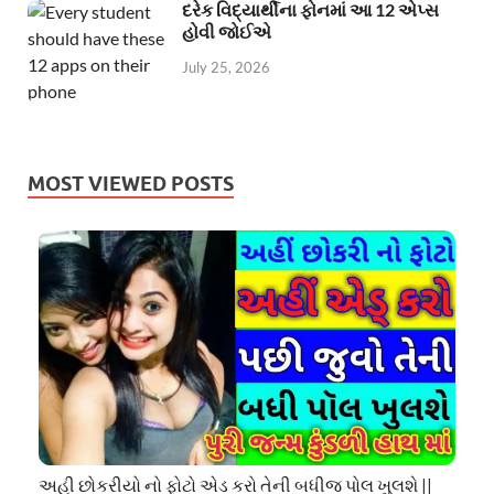
દરેક વિદ્યાર્થીના ફોનમાં આ 12 એપ્સ
હોવી જોઈએ
July 25, 2026
MOST VIEWED POSTS
અહી છોકરીયો નો ફોટો એડ કરો તેની બધીજ પોલ ખુલશે ||