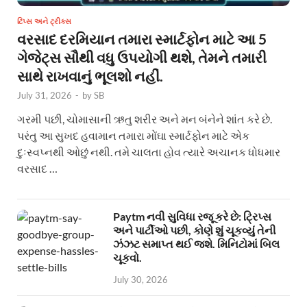
ટિપ્સ અને ટ્રીક્સ
વરસાદ દરમિયાન તમારા સ્માર્ટફોન માટે આ 5
ગેજેટ્સ સૌથી વધુ ઉપયોગી થશે, તેમને તમારી
સાથે રાખવાનું ભૂલશો નહીં.
July 31, 2026
-
by
SB
ગરમી પછી, ચોમાસાની ઋતુ શરીર અને મન બંનેને શાંત કરે છે.
પરંતુ આ સુખદ હવામાન તમારા મોંઘા સ્માર્ટફોન માટે એક
દુઃસ્વપ્નથી ઓછું નથી. તમે ચાલતા હોવ ત્યારે અચાનક ધોધમાર
વરસાદ …
Paytm નવી સુવિધા રજૂ કરે છે: ટ્રિપ્સ
અને પાર્ટીઓ પછી, કોણે શું ચૂકવ્યું તેની
ઝંઝટ સમાપ્ત થઈ જશે. મિનિટોમાં બિલ
ચૂકવો.
July 30, 2026