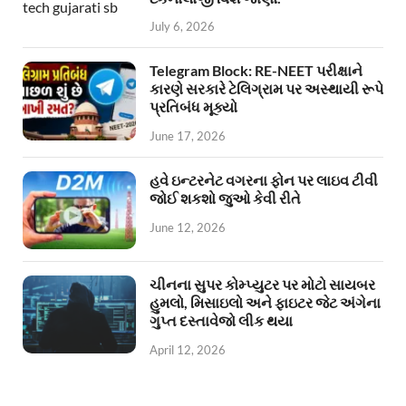
July 6, 2026
Telegram Block: RE-NEET પરીક્ષાને
કારણે સરકારે ટેલિગ્રામ પર અસ્થાયી રૂપે
પ્રતિબંધ મૂક્યો
June 17, 2026
હવે ઇન્ટરનેટ વગરના ફોન પર લાઇવ ટીવી
જોઈ શકશો જુઓ કેવી રીતે
June 12, 2026
ચીનના સુપર કોમ્પ્યુટર પર મોટો સાયબર
હુમલો, મિસાઇલો અને ફાઇટર જેટ અંગેના
ગુપ્ત દસ્તાવેજો લીક થયા
April 12, 2026