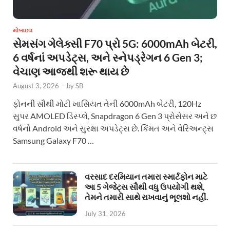
મોબાઇલ
સેમસંગ ગેલેક્સી F70 પ્રો 5G: 6000mAh બેટરી,
6 વર્ષનાં અપડેટ્સ, અને સ્નેપડ્રેગન 6 Gen 3;
વેચાણ આજથી શરૂ થાય છે
August 3, 2026
-
by
SB
ફોનની સૌથી મોટી ખાસિયત તેની 6000mAh બેટરી, 120Hz
સુપર AMOLED ડિસ્પ્લે, Snapdragon 6 Gen 3 પ્રોસેસર અને છ
વર્ષનો Android અને સુરક્ષા અપડેટ્સ છે. કિંમત અને વેરિઅન્ટ્સ
Samsung Galaxy F70 …
વરસાદ દરમિયાન તમારા સ્માર્ટફોન માટે
આ 5 ગેજેટ્સ સૌથી વધુ ઉપયોગી થશે,
તેમને તમારી સાથે રાખવાનું ભૂલશો નહીં.
July 31, 2026