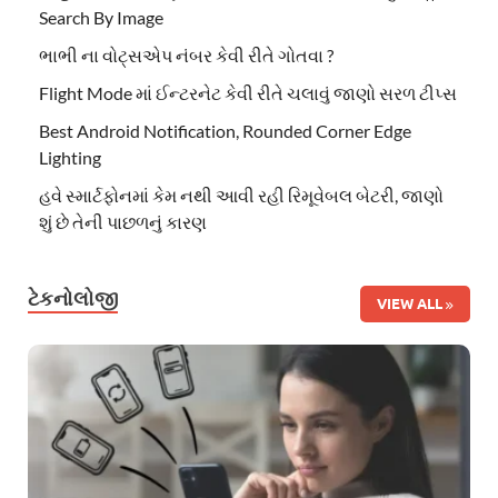
Search By Image
ભાભી ના વોટ્સએપ નંબર કેવી રીતે ગોતવા ?
Flight Mode માં ઈન્ટરનેટ કેવી રીતે ચલાવું જાણો સરળ ટીપ્સ
Best Android Notification, Rounded Corner Edge
Lighting
હવે સ્માર્ટફોનમાં કેમ નથી આવી રહી રિમૂવેબલ બેટરી, જાણો
શું છે તેની પાછળનું કારણ
ટેકનોલોજી
VIEW ALL