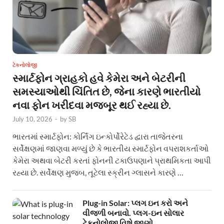
ટેકનોલોજી
સ્માર્ટફોન ગ્રાહકો હવે કેમેરા અને બેટરીની
સમસ્યાઓથી ચિંતિત છે, જેના કારણે ભારતીયો
નવા ફોન ખરીદવા મજબૂર થઈ રહ્યા છે.
July 10, 2026
-
by
SB
ભારતમાં સ્માર્ટફોન: કોર્નિંગ ઇન્કોર્પોરેટેડ દ્વારા તાજેતરના
સર્વેક્ષણમાં જાણવા મળ્યું છે કે ભારતીય સ્માર્ટફોન વપરાશકર્તાઓ
કેમેરા અથવા બેટરી કરતાં ફોનની ટકાઉપણાને પ્રાથમિકતા આપી
રહ્યા છે. સર્વેક્ષણ મુજબ, તૂટેલા સ્ક્રીન ગ્લાસને કારણે …
Plug-in Solar: પ્લગ ઇન કરો અને
વીજળી બનાવો. પ્લગ-ઇન સોલાર
ટેકનોલોજી વિશે જાણો.