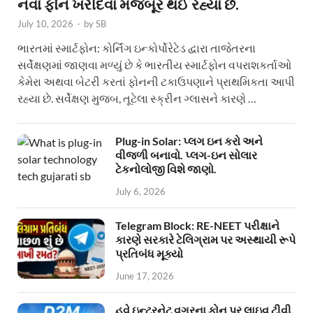
નવા ફોન ખરીદવા મજબૂર થઈ રહ્યા છે.
July 10, 2026
-
by
SB
ભારતમાં સ્માર્ટફોન: કોર્નિંગ ઇન્કોર્પોરેટેડ દ્વારા તાજેતરના
સર્વેક્ષણમાં જાણવા મળ્યું છે કે ભારતીય સ્માર્ટફોન વપરાશકર્તાઓ
કેમેરા અથવા બેટરી કરતાં ફોનની ટકાઉપણાને પ્રાથમિકતા આપી
રહ્યા છે. સર્વેક્ષણ મુજબ, તૂટેલા સ્ક્રીન ગ્લાસને કારણે …
Plug-in Solar: પ્લગ ઇન કરો અને
વીજળી બનાવો. પ્લગ-ઇન સોલાર
ટેકનોલોજી વિશે જાણો.
July 6, 2026
Telegram Block: RE-NEET પરીક્ષાને
કારણે સરકારે ટેલિગ્રામ પર અસ્થાયી રૂપે
પ્રતિબંધ મૂક્યો
June 17, 2026
હવે ઇન્ટરનેટ વગરના ફોન પર લાઇવ ટીવી