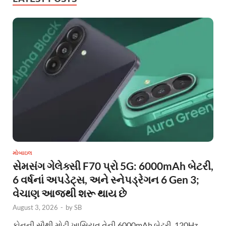
મોબાઇલ
સેમસંગ ગેલેક્સી F70 પ્રો 5G: 6000mAh બેટરી,
6 વર્ષનાં અપડેટ્સ, અને સ્નેપડ્રેગન 6 Gen 3;
વેચાણ આજથી શરૂ થાય છે
August 3, 2026
-
by
SB
ફોનની સૌથી મોટી ખાસિયત તેની 6000mAh બેટરી, 120Hz