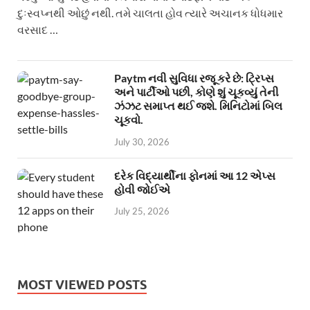
દુઃસ્વપ્નથી ઓછું નથી. તમે ચાલતા હોવ ત્યારે અચાનક ધોધમાર
વરસાદ …
Paytm નવી સુવિધા રજૂ કરે છે: ટ્રિપ્સ
અને પાર્ટીઓ પછી, કોણે શું ચૂકવ્યું તેની
ઝંઝટ સમાપ્ત થઈ જશે. મિનિટોમાં બિલ
ચૂકવો.
July 30, 2026
દરેક વિદ્યાર્થીના ફોનમાં આ 12 એપ્સ
હોવી જોઈએ
July 25, 2026
MOST VIEWED POSTS