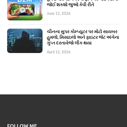
જોઈ શકશો જુઓ કેવી રીતે
June 12, 2026
ચીનના સુપર કોમ્પ્યુટર પર મોટો સાયબર
હુમલો, મિસાઇલો અને ફાઇટર જેટ અંગેના
ગુપ્ત દસ્તાવેજો લીક થયા
April 12, 2026
FOLLOW ME