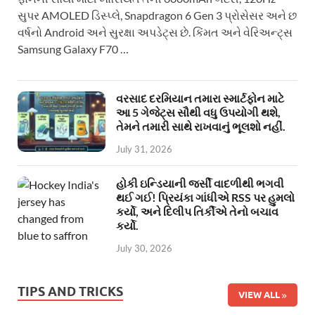
સુપર AMOLED ડિસ્પ્લે, Snapdragon 6 Gen 3 પ્રોસેસર અને છ
વર્ષનો Android અને સુરક્ષા અપડેટ્સ છે. કિંમત અને વેરિઅન્ટ્સ
Samsung Galaxy F70 …
વરસાદ દરમિયાન તમારા સ્માર્ટફોન માટે
આ 5 ગેજેટ્સ સૌથી વધુ ઉપયોગી થશે,
તેમને તમારી સાથે રાખવાનું ભૂલશો નહીં.
July 31, 2026
હોકી ઇન્ડિયાની જર્સી વાદળીથી ભગવી
થઈ ગઈ! પ્રિયંકા ગાંધીએ RSS પર હુમલો
કર્યો, અને દિલીપ તિર્કીએ તેનો બચાવ
કર્યો.
July 30, 2026
TIPS AND TRICKS
VIEW ALL