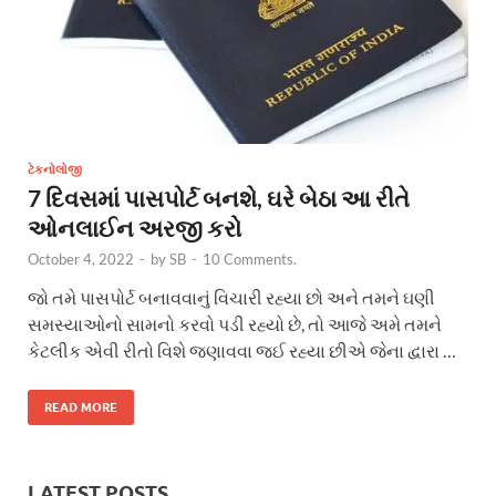
ટેકનોલોજી
7 દિવસમાં પાસપોર્ટ બનશે, ઘરે બેઠા આ રીતે
ઓનલાઈન અરજી કરો
October 4, 2022
-
by
SB
-
10 Comments.
જો તમે પાસપોર્ટ બનાવવાનું વિચારી રહ્યા છો અને તમને ઘણી
સમસ્યાઓનો સામનો કરવો પડી રહ્યો છે, તો આજે અમે તમને
કેટલીક એવી રીતો વિશે જણાવવા જઈ રહ્યા છીએ જેના દ્વારા …
READ MORE
LATEST POSTS