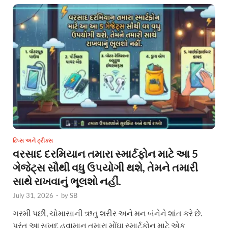
ટિપ્સ અને ટ્રીક્સ
વરસાદ દરમિયાન તમારા સ્માર્ટફોન માટે આ 5
ગેજેટ્સ સૌથી વધુ ઉપયોગી થશે, તેમને તમારી
સાથે રાખવાનું ભૂલશો નહીં.
July 31, 2026
-
by
SB
ગરમી પછી, ચોમાસાની ઋતુ શરીર અને મન બંનેને શાંત કરે છે.
પરંતુ આ સુખદ હવામાન તમારા મોંઘા સ્માર્ટફોન માટે એક