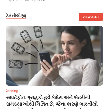
ટેકનોલોજી
VIEW ALL
ટેકનોલોજી
સ્માર્ટફોન ગ્રાહકો હવે કેમેરા અને બેટરીની
સમસ્યાઓથી ચિંતિત છે, જેના કારણે ભારતીયો