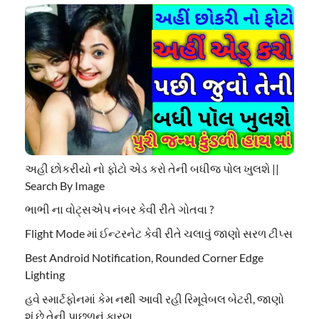
અહી છોકરીયો નો ફોટો એડ કરો તેની બધીજ પોલ ખુલશે ||
Search By Image
ભાભી ના વોટ્સએપ નંબર કેવી રીતે ગોતવા ?
Flight Mode માં ઈન્ટરનેટ કેવી રીતે ચલાવું જાણો સરળ ટીપ્સ
Best Android Notification, Rounded Corner Edge
Lighting
હવે સ્માર્ટફોનમાં કેમ નથી આવી રહી રિમૂવેબલ બેટરી, જાણો
શું છે તેની પાછળનું કારણ