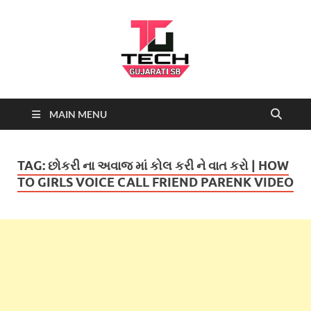
Tech
Tech News, Latest technology
MAIN MENU
news daily, new best tech gadgets
Gujarati SB-
reviews which include mobiles,
tablets, laptops, video games.
Being a tech news site we cover …
NEWS
TAG:
છોકરી ના અવાજ માં કોલ કરી ને વાત કરો | HOW
TO GIRLS VOICE CALL FRIEND PARENK VIDEO