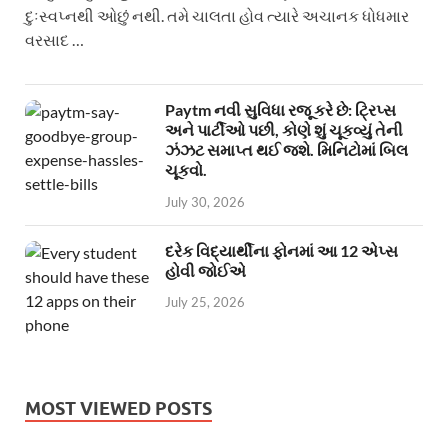
દુઃસ્વપ્નથી ઓછું નથી. તમે ચાલતા હોવ ત્યારે અચાનક ધોધમાર
વરસાદ …
Paytm નવી સુવિધા રજૂ કરે છે: ટ્રિપ્સ
અને પાર્ટીઓ પછી, કોણે શું ચૂકવ્યું તેની
ઝંઝટ સમાપ્ત થઈ જશે. મિનિટોમાં બિલ
ચૂકવો.
July 30, 2026
દરેક વિદ્યાર્થીના ફોનમાં આ 12 એપ્સ
હોવી જોઈએ
July 25, 2026
MOST VIEWED POSTS