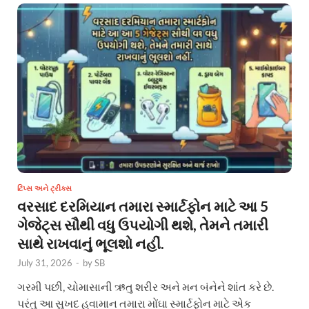
ટિપ્સ અને ટ્રીક્સ
વરસાદ દરમિયાન તમારા સ્માર્ટફોન માટે આ 5
ગેજેટ્સ સૌથી વધુ ઉપયોગી થશે, તેમને તમારી
સાથે રાખવાનું ભૂલશો નહીં.
July 31, 2026
-
by
SB
ગરમી પછી, ચોમાસાની ઋતુ શરીર અને મન બંનેને શાંત કરે છે.
પરંતુ આ સુખદ હવામાન તમારા મોંઘા સ્માર્ટફોન માટે એક