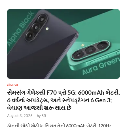
મોબાઇલ
સેમસંગ ગેલેક્સી F70 પ્રો 5G: 6000mAh બેટરી,
6 વર્ષનાં અપડેટ્સ, અને સ્નેપડ્રેગન 6 Gen 3;
વેચાણ આજથી શરૂ થાય છે
August 3, 2026
-
by
SB
ફોનની સૌથી મોટી ખાસિયત તેની 6000mAh બેટરી, 120Hz