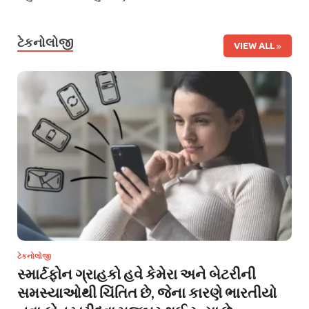
ટેકનોલોજી
VIEW ALL
ટેકનોલોજી
સ્માર્ટફોન ગ્રાહકો હવે કેમેરા અને બેટરીની
સમસ્યાઓથી ચિંતિત છે, જેના કારણે ભારતીયો