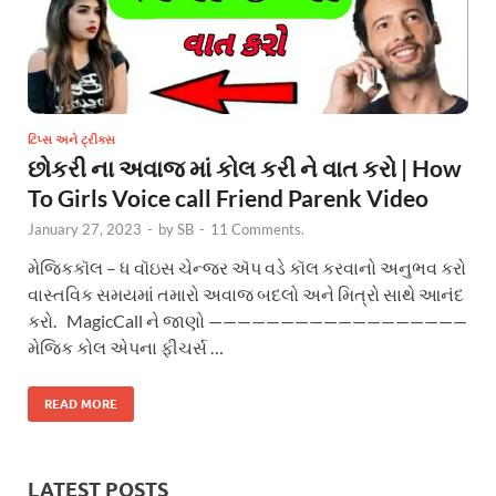
ટિપ્સ અને ટ્રીક્સ
છોકરી ના અવાજ માં કોલ કરી ને વાત કરો | How
To Girls Voice call Friend Parenk Video
January 27, 2023
-
by
SB
-
11 Comments.
મેજિકકૉલ – ધ વૉઇસ ચેન્જર ઍપ વડે કૉલ કરવાનો અનુભવ કરો
વાસ્તવિક સમયમાં તમારો અવાજ બદલો અને મિત્રો સાથે આનંદ
કરો. MagicCall ને જાણો ——————————————————
મેજિક કોલ એપના ફીચર્સ …
READ MORE
LATEST POSTS