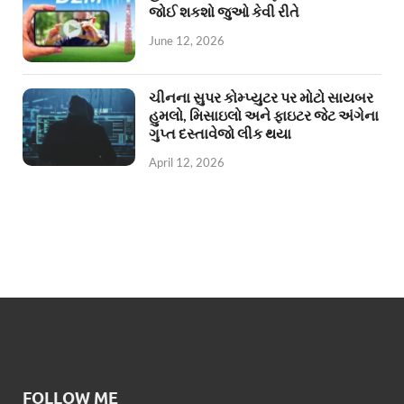
જોઈ શકશો જુઓ કેવી રીતે
June 12, 2026
ચીનના સુપર કોમ્પ્યુટર પર મોટો સાયબર
હુમલો, મિસાઇલો અને ફાઇટર જેટ અંગેના
ગુપ્ત દસ્તાવેજો લીક થયા
April 12, 2026
FOLLOW ME