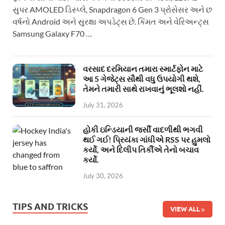
સુપર AMOLED ડિસ્પ્લે, Snapdragon 6 Gen 3 પ્રોસેસર અને છ
વર્ષનો Android અને સુરક્ષા અપડેટ્સ છે. કિંમત અને વેરિઅન્ટ્સ
Samsung Galaxy F70 …
વરસાદ દરમિયાન તમારા સ્માર્ટફોન માટે
આ 5 ગેજેટ્સ સૌથી વધુ ઉપયોગી થશે,
તેમને તમારી સાથે રાખવાનું ભૂલશો નહીં.
July 31, 2026
હોકી ઇન્ડિયાની જર્સી વાદળીથી ભગવી
થઈ ગઈ! પ્રિયંકા ગાંધીએ RSS પર હુમલો
કર્યો, અને દિલીપ તિર્કીએ તેનો બચાવ
કર્યો.
July 30, 2026
TIPS AND TRICKS
VIEW ALL