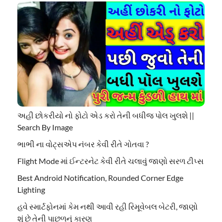
અહી છોકરીયો નો ફોટો એડ કરો તેની બધીજ પોલ ખુલશે ||
Search By Image
ભાભી ના વોટ્સએપ નંબર કેવી રીતે ગોતવા ?
Flight Mode માં ઈન્ટરનેટ કેવી રીતે ચલાવું જાણો સરળ ટીપ્સ
Best Android Notification, Rounded Corner Edge
Lighting
હવે સ્માર્ટફોનમાં કેમ નથી આવી રહી રિમૂવેબલ બેટરી, જાણો
શું છે તેની પાછળનું કારણ