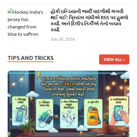
હોકી ઇન્ડિયાની જર્સી વાદળીથી ભગવી
થઈ ગઈ! પ્રિયંકા ગાંધીએ RSS પર હુમલો
કર્યો, અને દિલીપ તિર્કીએ તેનો બચાવ
કર્યો.
July 30, 2026
TIPS AND TRICKS
VIEW ALL