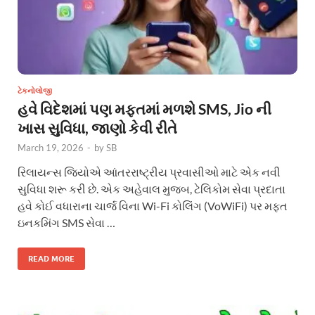
ટેકનોલોજી
હવે વિદેશમાં પણ મફતમાં મળશે SMS, Jio ની
ખાસ સુવિધા, જાણો કેવી રીતે
March 19, 2026
-
by
SB
રિલાયન્સ જિયોએ આંતરરાષ્ટ્રીય પ્રવાસીઓ માટે એક નવી
સુવિધા શરૂ કરી છે. એક અહેવાલ મુજબ, ટેલિકોમ સેવા પ્રદાતા
હવે કોઈ વધારાના ચાર્જ વિના Wi-Fi કોલિંગ (VoWiFi) પર મફત
ઇનકમિંગ SMS સેવા …
READ MORE