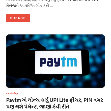
મેસેજને આપમેળે બ્લોક કરી …
READ MORE
ટેકનોલોજી
Paytmએ લોન્ચ કર્યું UPI Lite ફીચર, PIN વગર
પણ થશે પેમેન્ટ, જાણો કેવી રીતે