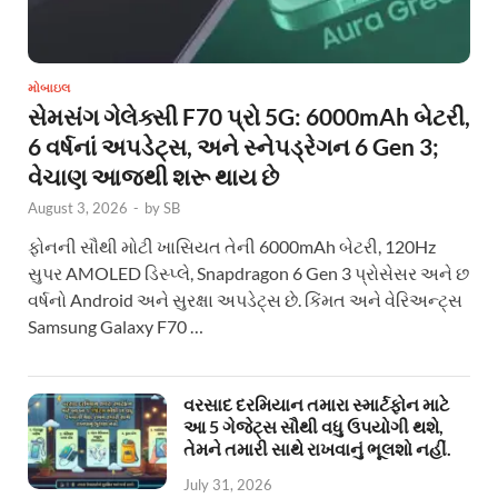
મોબાઇલ
સેમસંગ ગેલેક્સી F70 પ્રો 5G: 6000mAh બેટરી,
6 વર્ષનાં અપડેટ્સ, અને સ્નેપડ્રેગન 6 Gen 3;
વેચાણ આજથી શરૂ થાય છે
August 3, 2026
-
by
SB
ફોનની સૌથી મોટી ખાસિયત તેની 6000mAh બેટરી, 120Hz
સુપર AMOLED ડિસ્પ્લે, Snapdragon 6 Gen 3 પ્રોસેસર અને છ
વર્ષનો Android અને સુરક્ષા અપડેટ્સ છે. કિંમત અને વેરિઅન્ટ્સ
Samsung Galaxy F70 …
વરસાદ દરમિયાન તમારા સ્માર્ટફોન માટે
આ 5 ગેજેટ્સ સૌથી વધુ ઉપયોગી થશે,
તેમને તમારી સાથે રાખવાનું ભૂલશો નહીં.
July 31, 2026