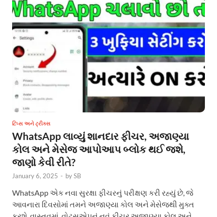
ટિપ્સ અને ટ્રીક્સ
WhatsApp લાવ્યું શાનદાર ફીચર, અજાણ્યા
કોલ અને મેસેજ આપોઆપ બ્લોક થઈ જશે,
જાણો કેવી રીતે?
January 6, 2025
-
by
SB
WhatsApp એક નવા સુરક્ષા ફીચરનું પરીક્ષણ કરી રહ્યું છે, જે
આવનારા દિવસોમાં તમને અજાણ્યા કોલ અને મેસેજથી મુક્ત
કરશે. વાસ્તવમાં, વોટ્સએપનું નવું ફીચર અજાણ્યા કોલ અને