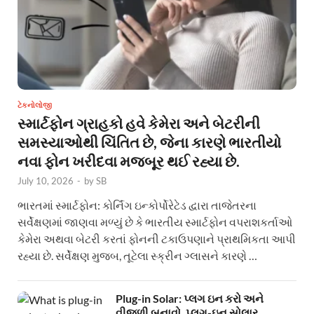
ટેકનોલોજી
સ્માર્ટફોન ગ્રાહકો હવે કેમેરા અને બેટરીની
સમસ્યાઓથી ચિંતિત છે, જેના કારણે ભારતીયો
નવા ફોન ખરીદવા મજબૂર થઈ રહ્યા છે.
July 10, 2026
-
by
SB
ભારતમાં સ્માર્ટફોન: કોર્નિંગ ઇન્કોર્પોરેટેડ દ્વારા તાજેતરના
સર્વેક્ષણમાં જાણવા મળ્યું છે કે ભારતીય સ્માર્ટફોન વપરાશકર્તાઓ
કેમેરા અથવા બેટરી કરતાં ફોનની ટકાઉપણાને પ્રાથમિકતા આપી
રહ્યા છે. સર્વેક્ષણ મુજબ, તૂટેલા સ્ક્રીન ગ્લાસને કારણે …
Plug-in Solar: પ્લગ ઇન કરો અને
વીજળી બનાવો. પ્લગ-ઇન સોલાર