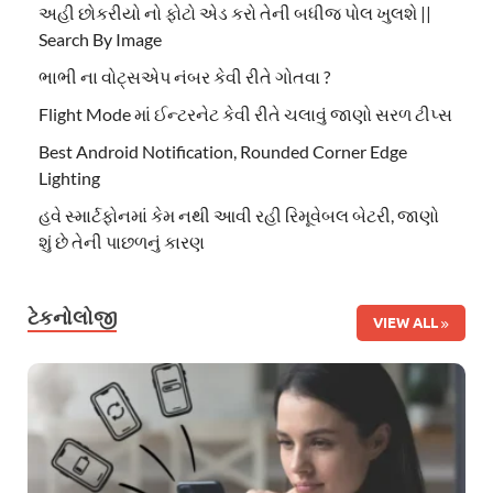
અહી છોકરીયો નો ફોટો એડ કરો તેની બધીજ પોલ ખુલશે ||
Search By Image
ભાભી ના વોટ્સએપ નંબર કેવી રીતે ગોતવા ?
Flight Mode માં ઈન્ટરનેટ કેવી રીતે ચલાવું જાણો સરળ ટીપ્સ
Best Android Notification, Rounded Corner Edge
Lighting
હવે સ્માર્ટફોનમાં કેમ નથી આવી રહી રિમૂવેબલ બેટરી, જાણો
શું છે તેની પાછળનું કારણ
ટેકનોલોજી
VIEW ALL