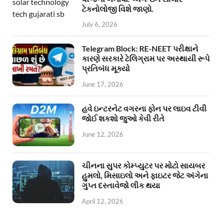
ટેકનોલોજી વિશે જાણો.
July 6, 2026
Telegram Block: RE-NEET પરીક્ષાને
કારણે સરકારે ટેલિગ્રામ પર અસ્થાયી રૂપે
પ્રતિબંધ મૂક્યો
June 17, 2026
હવે ઇન્ટરનેટ વગરના ફોન પર લાઇવ ટીવી
જોઈ શકશો જુઓ કેવી રીતે
June 12, 2026
ચીનના સુપર કોમ્પ્યુટર પર મોટો સાયબર
હુમલો, મિસાઇલો અને ફાઇટર જેટ અંગેના
ગુપ્ત દસ્તાવેજો લીક થયા
April 12, 2026