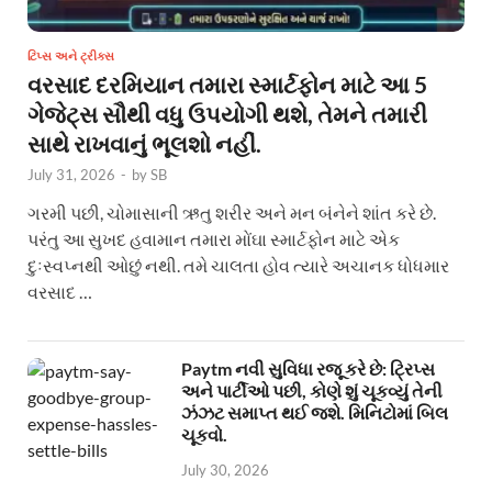
ટિપ્સ અને ટ્રીક્સ
વરસાદ દરમિયાન તમારા સ્માર્ટફોન માટે આ 5
ગેજેટ્સ સૌથી વધુ ઉપયોગી થશે, તેમને તમારી
સાથે રાખવાનું ભૂલશો નહીં.
July 31, 2026
-
by
SB
ગરમી પછી, ચોમાસાની ઋતુ શરીર અને મન બંનેને શાંત કરે છે.
પરંતુ આ સુખદ હવામાન તમારા મોંઘા સ્માર્ટફોન માટે એક
દુઃસ્વપ્નથી ઓછું નથી. તમે ચાલતા હોવ ત્યારે અચાનક ધોધમાર
વરસાદ …
Paytm નવી સુવિધા રજૂ કરે છે: ટ્રિપ્સ
અને પાર્ટીઓ પછી, કોણે શું ચૂકવ્યું તેની
ઝંઝટ સમાપ્ત થઈ જશે. મિનિટોમાં બિલ
ચૂકવો.
July 30, 2026