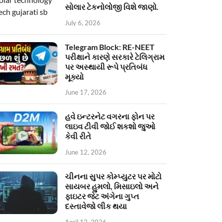
સોલાર ટેકનોલોજી વિશે જાણો.
July 6, 2026
Telegram Block: RE-NEET
પરીક્ષાને કારણે સરકારે ટેલિગ્રામ
પર અસ્થાયી રૂપે પ્રતિબંધ
મૂક્યો
June 17, 2026
હવે ઇન્ટરનેટ વગરના ફોન પર
લાઇવ ટીવી જોઈ શકશો જુઓ
કેવી રીતે
June 12, 2026
ચીનના સુપર કોમ્પ્યુટર પર મોટો
સાયબર હુમલો, મિસાઇલો અને
ફાઇટર જેટ અંગેના ગુપ્ત
દસ્તાવેજો લીક થયા
April 12, 2026