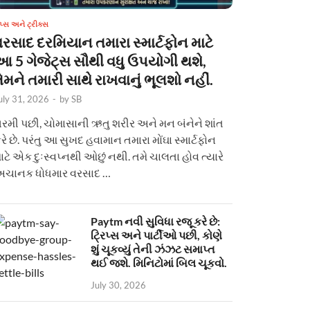
િપ્સ અને ટ્રીક્સ
વરસાદ દરમિયાન તમારા સ્માર્ટફોન માટે
આ 5 ગેજેટ્સ સૌથી વધુ ઉપયોગી થશે,
ેમને તમારી સાથે રાખવાનું ભૂલશો નહીં.
uly 31, 2026
-
by
SB
રમી પછી, ચોમાસાની ઋતુ શરીર અને મન બંનેને શાંત
રે છે. પરંતુ આ સુખદ હવામાન તમારા મોંઘા સ્માર્ટફોન
ાટે એક દુઃસ્વપ્નથી ઓછું નથી. તમે ચાલતા હોવ ત્યારે
ચાનક ધોધમાર વરસાદ …
Paytm નવી સુવિધા રજૂ કરે છે:
ટ્રિપ્સ અને પાર્ટીઓ પછી, કોણે
શું ચૂકવ્યું તેની ઝંઝટ સમાપ્ત
થઈ જશે. મિનિટોમાં બિલ ચૂકવો.
July 30, 2026