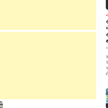
મ
બ
A
ફ
1
પ
છ