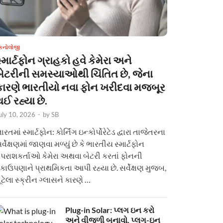
ેકનોલોજી
્માર્ટફોન ગ્રાહકો હવે કેમેરા અને
બેટરીની સમસ્યાઓથી ચિંતિત છે, જેના
કારણે ભારતીયો નવા ફોન ખરીદવા મજબૂર
ઈ રહ્યા છે.
uly 10, 2026
-
by
SB
ારતમાં સ્માર્ટફોન: કોર્નિંગ ઇન્કોર્પોરેટેડ દ્વારા તાજેતરના
ર્વેક્ષણમાં જાણવા મળ્યું છે કે ભારતીય સ્માર્ટફોન
પરાશકર્તાઓ કેમેરા અથવા બેટરી કરતાં ફોનની
કાઉપણાને પ્રાથમિકતા આપી રહ્યા છે. સર્વેક્ષણ મુજબ,
ૂટેલા સ્ક્રીન ગ્લાસને કારણે …
Plug-in Solar: પ્લગ ઇન કરો
અને વીજળી બનાવો. પ્લગ-ઇન