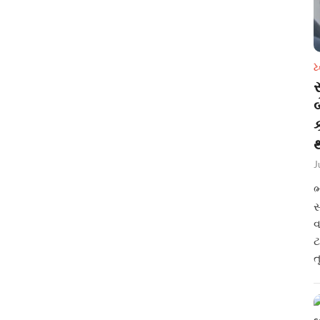
ટ
સ
થ
J
ભ
સ
વ
ટ
ત