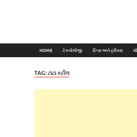
HOME
ટેકનોલોજી
ટિપ્સ અને ટ્રીક્સ
મ
TAG:
ટાટા સ્ટીલ