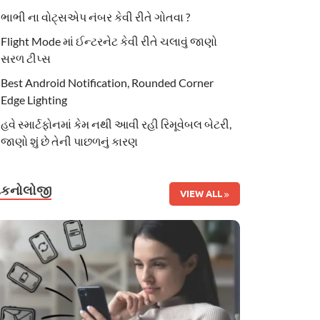
ભાભી ના વોટ્સએપ નંબર કેવી રીતે ગોતવા ?
Flight Mode માં ઈન્ટરનેટ કેવી રીતે ચલાવું જાણો
સરળ ટીપ્સ
Best Android Notification, Rounded Corner
Edge Lighting
હવે સ્માર્ટફોનમાં કેમ નથી આવી રહી રિમૂવેબલ બેટરી,
જાણો શું છે તેની પાછળનું કારણ
ટેકનોલોજી
VIEW ALL