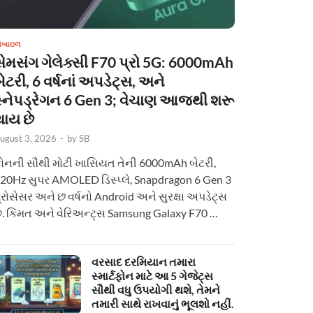
ોબાઇલ
સેમસંગ ગેલેક્સી F70 પ્રો 5G: 6000mAh
ેટરી, 6 વર્ષનાં અપડેટ્સ, અને
સ્નેપડ્રેગન 6 Gen 3; વેચાણ આજથી શરૂ
થાય છે
ugust 3, 2026
-
by
SB
ોનની સૌથી મોટી ખાસિયત તેની 6000mAh બેટરી,
20Hz સુપર AMOLED ડિસ્પ્લે, Snapdragon 6 Gen 3
્રોસેસર અને છ વર્ષનો Android અને સુરક્ષા અપડેટ્સ
ે. કિંમત અને વેરિઅન્ટ્સ Samsung Galaxy F70 …
વરસાદ દરમિયાન તમારા
સ્માર્ટફોન માટે આ 5 ગેજેટ્સ
સૌથી વધુ ઉપયોગી થશે, તેમને
તમારી સાથે રાખવાનું ભૂલશો નહીં.