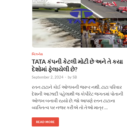
બિઝનેસ
TATA કંપની કેટલી મોટી છે અને તે કયા
દેશોમાં ફેલાયેલી છે?
September 2, 2024
-
by
SB
રતન ટાટાને કોઈ ઓળખની જરૂર નથી. ટાટા પરિવાર
દેશની આઝાદી પહેલાથી જ કોર્પોરેટ જગતમાં પોતાની
ઓળખ બનાવી રહ્યો છે. જો આપણે રતન ટાટાના
વ્યક્તિત્વ પર નજર કરીએ તો તેઓ માત્ર …
READ MORE