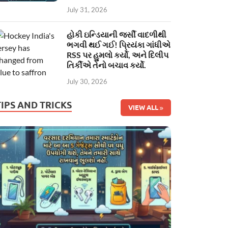
July 31, 2026
હોકી ઇન્ડિયાની જર્સી વાદળીથી
ભગવી થઈ ગઈ! પ્રિયંકા ગાંધીએ
RSS પર હુમલો કર્યો, અને દિલીપ
તિર્કીએ તેનો બચાવ કર્યો.
July 30, 2026
TIPS AND TRICKS
VIEW ALL