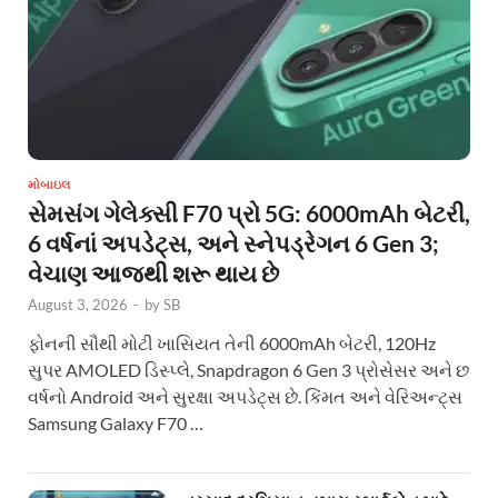
મોબાઇલ
સેમસંગ ગેલેક્સી F70 પ્રો 5G: 6000mAh બેટરી,
6 વર્ષનાં અપડેટ્સ, અને સ્નેપડ્રેગન 6 Gen 3;
વેચાણ આજથી શરૂ થાય છે
August 3, 2026
-
by
SB
ફોનની સૌથી મોટી ખાસિયત તેની 6000mAh બેટરી, 120Hz
સુપર AMOLED ડિસ્પ્લે, Snapdragon 6 Gen 3 પ્રોસેસર અને છ
વર્ષનો Android અને સુરક્ષા અપડેટ્સ છે. કિંમત અને વેરિઅન્ટ્સ
Samsung Galaxy F70 …