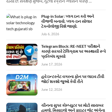
રહ્યા છે. સર્વેક્ષણ મુજબ, તૂટેલા સ્ક્રીન ગ્લાસને કારણે …
Plug-in Solar: પ્લગ ઇન કરો અને
વીજળી બનાવો. પ્લગ-ઇન સોલાર
ટેકનોલોજી વિશે જાણો.
July 6, 2026
Telegram Block: RE-NEET પરીક્ષાને
કારણે સરકારે ટેલિગ્રામ પર અસ્થાયી રૂપે
પ્રતિબંધ મૂક્યો
June 17, 2026
હવે ઇન્ટરનેટ વગરના ફોન પર લાઇવ ટીવી
જોઈ શકશો જુઓ કેવી રીતે
June 12, 2026
ચીનના સુપર કોમ્પ્યુટર પર મોટો સાયબર
હુમલો, મિસાઇલો અને ફાઇટર જેટ અંગેના