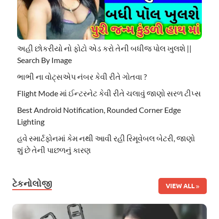
અહી છોકરીયો નો ફોટો એડ કરો તેની બધીજ પોલ ખુલશે ||
Search By Image
ભાભી ના વોટ્સએપ નંબર કેવી રીતે ગોતવા ?
Flight Mode માં ઈન્ટરનેટ કેવી રીતે ચલાવું જાણો સરળ ટીપ્સ
Best Android Notification, Rounded Corner Edge
Lighting
હવે સ્માર્ટફોનમાં કેમ નથી આવી રહી રિમૂવેબલ બેટરી, જાણો
શું છે તેની પાછળનું કારણ
ટેકનોલોજી
VIEW ALL