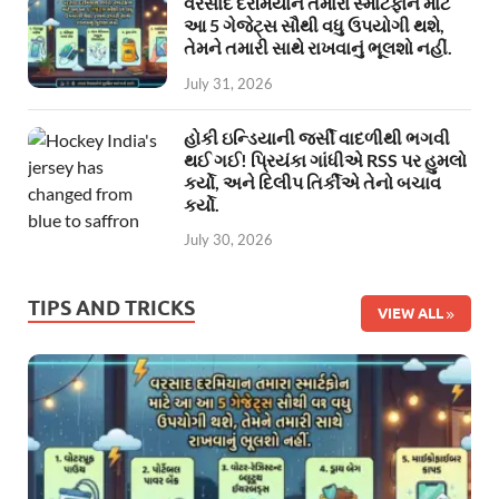
વરસાદ દરમિયાન તમારા સ્માર્ટફોન માટે
આ 5 ગેજેટ્સ સૌથી વધુ ઉપયોગી થશે,
તેમને તમારી સાથે રાખવાનું ભૂલશો નહીં.
July 31, 2026
હોકી ઇન્ડિયાની જર્સી વાદળીથી ભગવી
થઈ ગઈ! પ્રિયંકા ગાંધીએ RSS પર હુમલો
કર્યો, અને દિલીપ તિર્કીએ તેનો બચાવ
કર્યો.
July 30, 2026
TIPS AND TRICKS
VIEW ALL