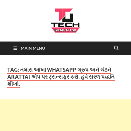
Tech
Tech News, Latest technology
MAIN MENU
news daily, new best tech gadgets
Gujarati SB-
reviews which include mobiles,
tablets, laptops, video games.
Being a tech news site we cover …
NEWS
TAG:
તમારા આખા WHATSAPP ગ્રુપ અને ચેટને
ARATTAI એપ પર ટ્રાન્સફર કરો. હવે સરળ પદ્ધતિ
શીખો.