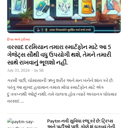
ટિપ્સ અને ટ્રીક્સ
વરસાદ દરમિયાન તમારા સ્માર્ટફોન માટે આ 5
ગેજેટ્સ સૌથી વધુ ઉપયોગી થશે, તેમને તમારી
સાથે રાખવાનું ભૂલશો નહીં.
July 31, 2026
-
by
SB
ગરમી પછી, ચોમાસાની ઋતુ શરીર અને મન બંનેને શાંત કરે છે.
પરંતુ આ સુખદ હવામાન તમારા મોંઘા સ્માર્ટફોન માટે એક
દુઃસ્વપ્નથી ઓછું નથી. તમે ચાલતા હોવ ત્યારે અચાનક ધોધમાર
વરસાદ …
Paytm નવી સુવિધા રજૂ કરે છે: ટ્રિપ્સ
અને પાર્ટીઓ પછી, કોણે શું ચૂકવ્યું તેની