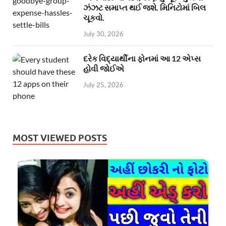
ઝંઝટ સમાપ્ત થઈ જશે. મિનિટોમાં બિલ
ચૂકવો.
July 30, 2026
દરેક વિદ્યાર્થીના ફોનમાં આ 12 એપ્સ
હોવી જોઈએ
July 25, 2026
MOST VIEWED POSTS