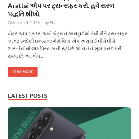
Arattai એપ પર ટ્રાન્સફર કરો. હવે સરળ
પદ્ધતિ શીખો.
October 24, 2025
-
by
SB
વોટ્સએપ ગ્રુપ્સ અને ચેટ્સને અરાટ્ટાઈમાં કેવી રીતે ટ્રાન્સફર
કરવા: સ્વદેશી ઇન્સ્ટન્ટ મેસેજિંગ એપ અરાટ્ટાઈ ધીમે ધીમે
ભારતીયોમાં લોકપ્રિય બની રહી છે. લોકો તેને ખૂબ પસંદ કરી
રહ્યા છે. આ એપ …
READ MORE
LATEST POSTS