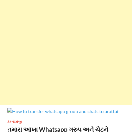
ટેકનોલોજી
તમારા આખા Whatsapp ગ્રુપ અને ચેટને