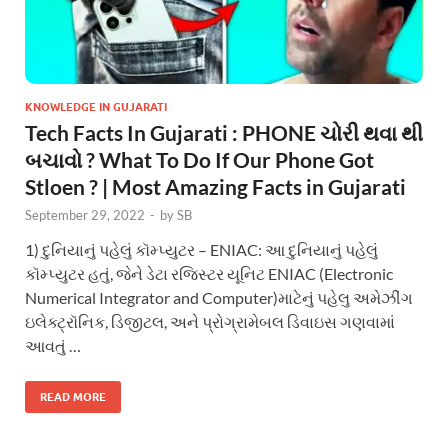
KNOWLEDGE IN GUJARATI
Tech Facts In Gujarati : PHONE ચોરી થવા થી
બચાવો ? What To Do If Our Phone Got
Stloen ? | Most Amazing Facts in Gujarati
September 29, 2022
-
by
SB
1) દુનિયાનું પહેલું કૉમ્પ્યુટર – ENIAC: આ દુનિયાનું પહેલું
કૉમ્પ્યુટર હતું, જેને ડેટા રજિસ્ટર યૂનિટ ENIAC (Electronic
Numerical Integrator and Computer)માટેનું પહેલુ અમેઝીંગ
ઇલેક્ટ્રૉનિક, ડિજીટલ, અને પ્રોગ્રામેબલ ડિવાઇસ ગણવામાં
આવતું …
READ MORE