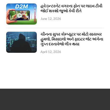
હવે ઇન્ટરનેટ વગરના ફોન પર લાઇવ ટીવી
જોઈ શકશો જુઓ કેવી રીતે
June 12, 2026
ચીનના સુપર કોમ્પ્યુટર પર મોટો સાયબર
હુમલો, મિસાઇલો અને ફાઇટર જેટ અંગેના
ગુપ્ત દસ્તાવેજો લીક થયા
April 12, 2026