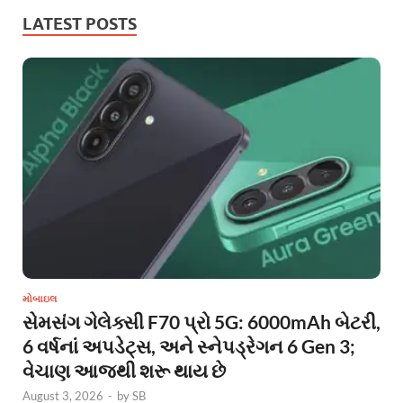
LATEST POSTS
મોબાઇલ
સેમસંગ ગેલેક્સી F70 પ્રો 5G: 6000mAh બેટરી,
6 વર્ષનાં અપડેટ્સ, અને સ્નેપડ્રેગન 6 Gen 3;
વેચાણ આજથી શરૂ થાય છે
August 3, 2026
-
by
SB