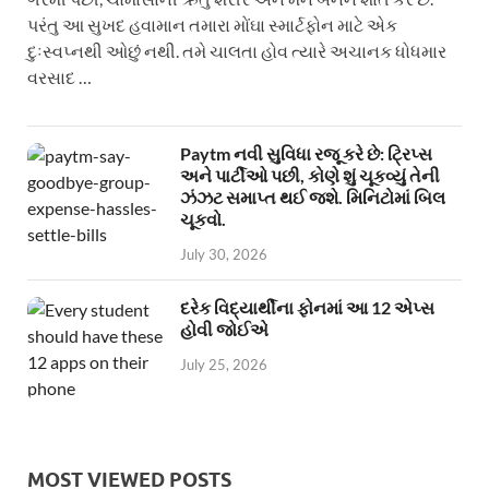
પરંતુ આ સુખદ હવામાન તમારા મોંઘા સ્માર્ટફોન માટે એક
દુઃસ્વપ્નથી ઓછું નથી. તમે ચાલતા હોવ ત્યારે અચાનક ધોધમાર
વરસાદ …
Paytm નવી સુવિધા રજૂ કરે છે: ટ્રિપ્સ
અને પાર્ટીઓ પછી, કોણે શું ચૂકવ્યું તેની
ઝંઝટ સમાપ્ત થઈ જશે. મિનિટોમાં બિલ
ચૂકવો.
July 30, 2026
દરેક વિદ્યાર્થીના ફોનમાં આ 12 એપ્સ
હોવી જોઈએ
July 25, 2026
MOST VIEWED POSTS