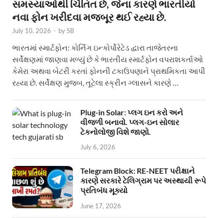
સમસ્યાઓથી ચિંતિત છે, જેના કારણે ભારતીયો
નવા ફોન ખરીદવા મજબૂર થઈ રહ્યા છે.
July 10, 2026
-
by
SB
ભારતમાં સ્માર્ટફોન: કોર્નિંગ ઇન્કોર્પોરેટેડ દ્વારા તાજેતરના
સર્વેક્ષણમાં જાણવા મળ્યું છે કે ભારતીય સ્માર્ટફોન વપરાશકર્તાઓ
કેમેરા અથવા બેટરી કરતાં ફોનની ટકાઉપણાને પ્રાથમિકતા આપી
રહ્યા છે. સર્વેક્ષણ મુજબ, તૂટેલા સ્ક્રીન ગ્લાસને કારણે …
Plug-in Solar: પ્લગ ઇન કરો અને
વીજળી બનાવો. પ્લગ-ઇન સોલાર
ટેકનોલોજી વિશે જાણો.
July 6, 2026
Telegram Block: RE-NEET પરીક્ષાને
કારણે સરકારે ટેલિગ્રામ પર અસ્થાયી રૂપે
પ્રતિબંધ મૂક્યો
June 17, 2026