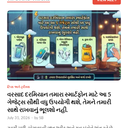
ટિપ્સ અને ટ્રીક્સ
વરસાદ દરમિયાન તમારા સ્માર્ટફોન માટે આ 5
ગેજેટ્સ સૌથી વધુ ઉપયોગી થશે, તેમને તમારી
સાથે રાખવાનું ભૂલશો નહીં.
July 31, 2026
-
by
SB
ગરમી પછી, ચોમાસાની ઋતુ શરીર અને મન બંનેને શાંત કરે છે.