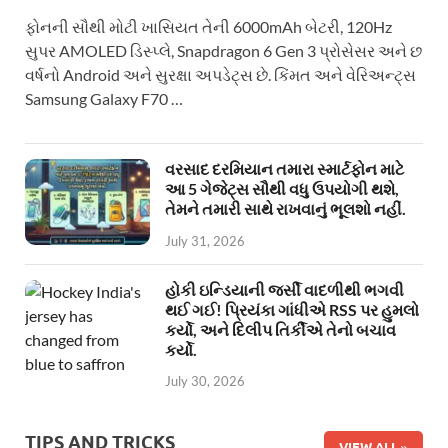
ફોનની સૌથી મોટી ખાસિયત તેની 6000mAh બેટરી, 120Hz
સુપર AMOLED ડિસ્પ્લે, Snapdragon 6 Gen 3 પ્રોસેસર અને છ
વર્ષનો Android અને સુરક્ષા અપડેટ્સ છે. કિંમત અને વેરિઅન્ટ્સ
Samsung Galaxy F70 …
વરસાદ દરમિયાન તમારા સ્માર્ટફોન માટે
આ 5 ગેજેટ્સ સૌથી વધુ ઉપયોગી થશે,
તેમને તમારી સાથે રાખવાનું ભૂલશો નહીં.
July 31, 2026
હોકી ઇન્ડિયાની જર્સી વાદળીથી ભગવી
થઈ ગઈ! પ્રિયંકા ગાંધીએ RSS પર હુમલો
કર્યો, અને દિલીપ તિર્કીએ તેનો બચાવ
કર્યો.
July 30, 2026
TIPS AND TRICKS
VIEW ALL