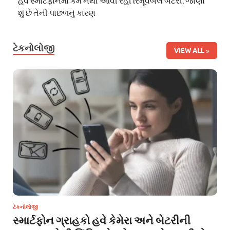
હવે સ્માર્ટફોનમાં કેમ નથી આવી રહી રિમૂવેબલ બેટરી, જાણો
શું છે તેની પાછળનું કારણ
ટેકનોલોજી
VIEW ALL
ટેકનોલોજી
સ્માર્ટફોન ગ્રાહકો હવે કેમેરા અને બેટરીની