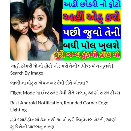
અહી છોકરીયો નો ફોટો એડ કરો તેની બધીજ પોલ ખુલશે ||
Search By Image
ભાભી ના વોટ્સએપ નંબર કેવી રીતે ગોતવા ?
Flight Mode માં ઈન્ટરનેટ કેવી રીતે ચલાવું જાણો સરળ ટીપ્સ
Best Android Notification, Rounded Corner Edge
Lighting
હવે સ્માર્ટફોનમાં કેમ નથી આવી રહી રિમૂવેબલ બેટરી, જાણો
શું છે તેની પાછળનું કારણ