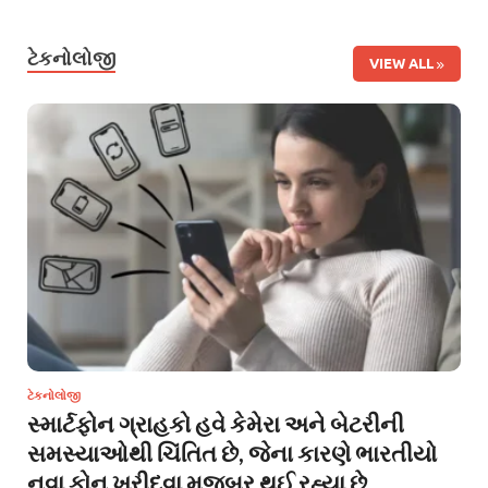
ટેકનોલોજી
VIEW ALL
ટેકનોલોજી
સ્માર્ટફોન ગ્રાહકો હવે કેમેરા અને બેટરીની
સમસ્યાઓથી ચિંતિત છે, જેના કારણે ભારતીયો
નવા ફોન ખરીદવા મજબૂર થઈ રહ્યા છે.