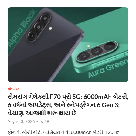
મોબાઇલ
સેમસંગ ગેલેક્સી F70 પ્રો 5G: 6000mAh બેટરી,
6 વર્ષનાં અપડેટ્સ, અને સ્નેપડ્રેગન 6 Gen 3;
વેચાણ આજથી શરૂ થાય છે
August 3, 2026
-
by
SB
ફોનની સૌથી મોટી ખાસિયત તેની 6000mAh બેટરી, 120Hz