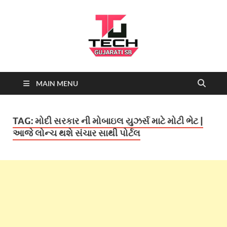
Tech
Tech News, Latest technology
MAIN MENU
news daily, new best tech gadgets
Gujarati SB-
reviews which include mobiles,
tablets, laptops, video games.
Being a tech news site we cover …
NEWS
TAG:
મોદી સરકાર ની મોબાઇલ યુઝર્સ માટે મોટી ભેટ |
આજે લોન્ચ થશે સંચાર સાથી પોર્ટલ