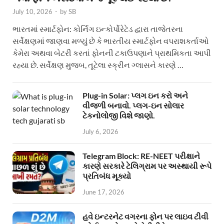
July 10, 2026
-
by
SB
ભારતમાં સ્માર્ટફોન: કોર્નિંગ ઇન્કોર્પોરેટેડ દ્વારા તાજેતરના
સર્વેક્ષણમાં જાણવા મળ્યું છે કે ભારતીય સ્માર્ટફોન વપરાશકર્તાઓ
કેમેરા અથવા બેટરી કરતાં ફોનની ટકાઉપણાને પ્રાથમિકતા આપી
રહ્યા છે. સર્વેક્ષણ મુજબ, તૂટેલા સ્ક્રીન ગ્લાસને કારણે …
Plug-in Solar: પ્લગ ઇન કરો અને
વીજળી બનાવો. પ્લગ-ઇન સોલાર
ટેકનોલોજી વિશે જાણો.
July 6, 2026
Telegram Block: RE-NEET પરીક્ષાને
કારણે સરકારે ટેલિગ્રામ પર અસ્થાયી રૂપે
પ્રતિબંધ મૂક્યો
June 17, 2026
હવે ઇન્ટરનેટ વગરના ફોન પર લાઇવ ટીવી