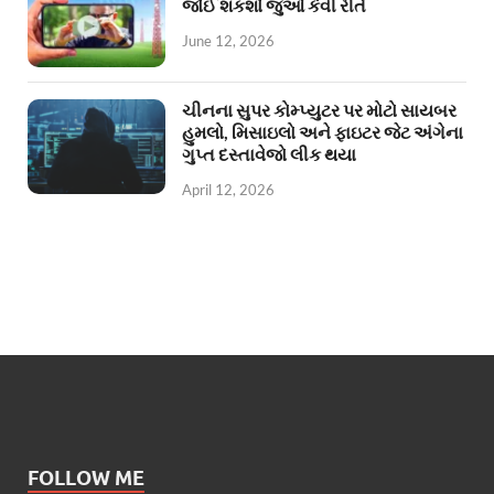
જોઈ શકશો જુઓ કેવી રીતે
June 12, 2026
ચીનના સુપર કોમ્પ્યુટર પર મોટો સાયબર
હુમલો, મિસાઇલો અને ફાઇટર જેટ અંગેના
ગુપ્ત દસ્તાવેજો લીક થયા
April 12, 2026
FOLLOW ME