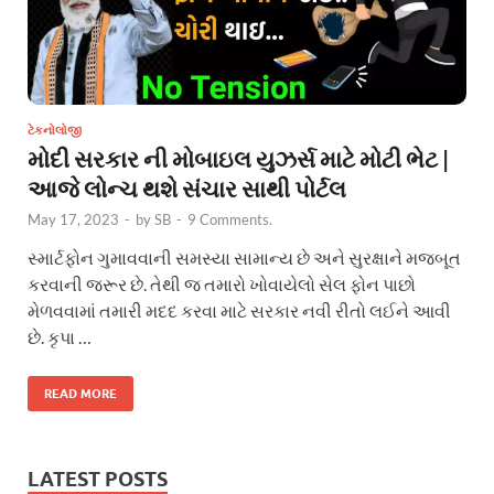
ટેકનોલોજી
મોદી સરકાર ની મોબાઇલ યુઝર્સ માટે મોટી ભેટ |
આજે લોન્ચ થશે સંચાર સાથી પોર્ટલ
May 17, 2023
-
by
SB
-
9 Comments.
સ્માર્ટફોન ગુમાવવાની સમસ્યા સામાન્ય છે અને સુરક્ષાને મજબૂત
કરવાની જરૂર છે. તેથી જ તમારો ખોવાયેલો સેલ ફોન પાછો
મેળવવામાં તમારી મદદ કરવા માટે સરકાર નવી રીતો લઈને આવી
છે. કૃપા …
READ MORE
LATEST POSTS