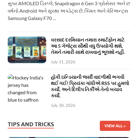
સુપર AMOLED ડિસ્પ્લે, Snapdragon 6 Gen 3 પ્રોસેસર અને છ
વર્ષનો Android અને સુરક્ષા અપડેટ્સ છે. કિંમત અને વેરિઅન્ટ્સ
Samsung Galaxy F70 …
વરસાદ દરમિયાન તમારા સ્માર્ટફોન માટે
આ 5 ગેજેટ્સ સૌથી વધુ ઉપયોગી થશે,
તેમને તમારી સાથે રાખવાનું ભૂલશો નહીં.
July 31, 2026
હોકી ઇન્ડિયાની જર્સી વાદળીથી ભગવી
થઈ ગઈ! પ્રિયંકા ગાંધીએ RSS પર હુમલો
કર્યો, અને દિલીપ તિર્કીએ તેનો બચાવ
કર્યો.
July 30, 2026
TIPS AND TRICKS
VIEW ALL