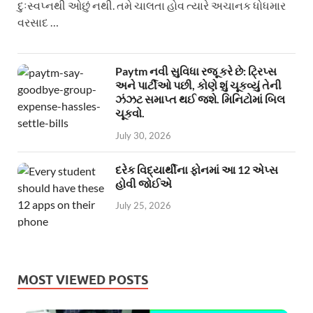
દુઃસ્વપ્નથી ઓછું નથી. તમે ચાલતા હોવ ત્યારે અચાનક ધોધમાર
વરસાદ …
Paytm નવી સુવિધા રજૂ કરે છે: ટ્રિપ્સ
અને પાર્ટીઓ પછી, કોણે શું ચૂકવ્યું તેની
ઝંઝટ સમાપ્ત થઈ જશે. મિનિટોમાં બિલ
ચૂકવો.
July 30, 2026
દરેક વિદ્યાર્થીના ફોનમાં આ 12 એપ્સ
હોવી જોઈએ
July 25, 2026
MOST VIEWED POSTS