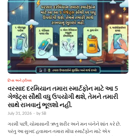
ટિપ્સ અને ટ્રીક્સ
વરસાદ દરમિયાન તમારા સ્માર્ટફોન માટે આ 5
ગેજેટ્સ સૌથી વધુ ઉપયોગી થશે, તેમને તમારી
સાથે રાખવાનું ભૂલશો નહીં.
July 31, 2026
-
by
SB
ગરમી પછી, ચોમાસાની ઋતુ શરીર અને મન બંનેને શાંત કરે છે.
પરંતુ આ સુખદ હવામાન તમારા મોંઘા સ્માર્ટફોન માટે એક