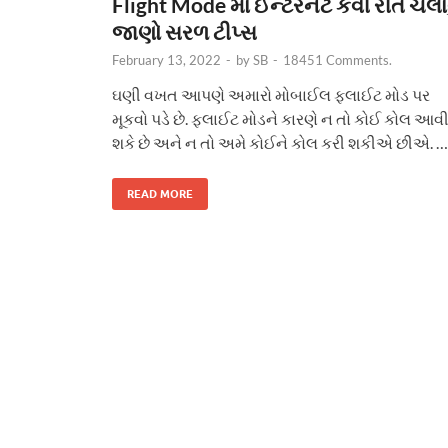
Flight Mode માં ઈન્ટરનેટ કેવી રીતે ચલાવ
જાણો સરળ ટીપ્સ
February 13, 2022
-
by
SB
-
18451 Comments.
ઘણી વખત આપણે અમારો મોબાઈલ ફ્લાઈટ મોડ પર
મૂકવો પડે છે. ફ્લાઈટ મોડને કારણે ન તો કોઈ કોલ આવ
શકે છે અને ન તો અમે કોઈને કોલ કરી શકીએ છીએ. …
READ MORE