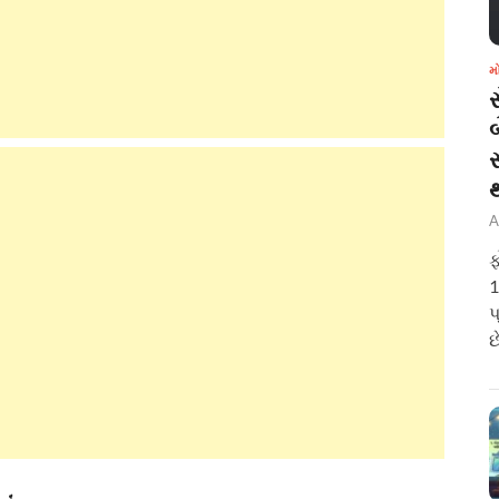
મ
બ
A
ફ
1
પ
છ