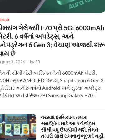
ોબાઇલ
સેમસંગ ગેલેક્સી F70 પ્રો 5G: 6000mAh
ેટરી, 6 વર્ષનાં અપડેટ્સ, અને
સ્નેપડ્રેગન 6 Gen 3; વેચાણ આજથી શરૂ
થાય છે
ugust 3, 2026
-
by
SB
ોનની સૌથી મોટી ખાસિયત તેની 6000mAh બેટરી,
20Hz સુપર AMOLED ડિસ્પ્લે, Snapdragon 6 Gen 3
્રોસેસર અને છ વર્ષનો Android અને સુરક્ષા અપડેટ્સ
ે. કિંમત અને વેરિઅન્ટ્સ Samsung Galaxy F70 …
વરસાદ દરમિયાન તમારા
સ્માર્ટફોન માટે આ 5 ગેજેટ્સ
સૌથી વધુ ઉપયોગી થશે, તેમને
તમારી સાથે રાખવાનું ભૂલશો નહીં.