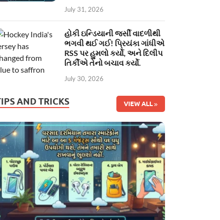
July 31, 2026
હોકી ઇન્ડિયાની જર્સી વાદળીથી
ભગવી થઈ ગઈ! પ્રિયંકા ગાંધીએ
RSS પર હુમલો કર્યો, અને દિલીપ
તિર્કીએ તેનો બચાવ કર્યો.
July 30, 2026
TIPS AND TRICKS
VIEW ALL