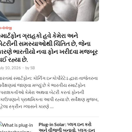
ેકનોલોજી
્માર્ટફોન ગ્રાહકો હવે કેમેરા અને
બેટરીની સમસ્યાઓથી ચિંતિત છે, જેના
કારણે ભારતીયો નવા ફોન ખરીદવા મજબૂર
ઈ રહ્યા છે.
uly 10, 2026
-
by
SB
ારતમાં સ્માર્ટફોન: કોર્નિંગ ઇન્કોર્પોરેટેડ દ્વારા તાજેતરના
ર્વેક્ષણમાં જાણવા મળ્યું છે કે ભારતીય સ્માર્ટફોન
પરાશકર્તાઓ કેમેરા અથવા બેટરી કરતાં ફોનની
કાઉપણાને પ્રાથમિકતા આપી રહ્યા છે. સર્વેક્ષણ મુજબ,
ૂટેલા સ્ક્રીન ગ્લાસને કારણે …
Plug-in Solar: પ્લગ ઇન કરો
અને વીજળી બનાવો. પ્લગ-ઇન