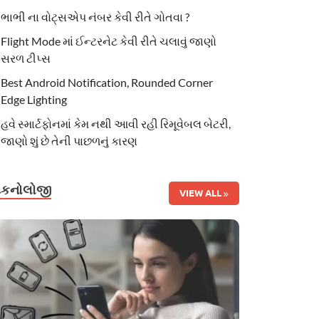
ભાભી ના વોટ્સએપ નંબર કેવી રીતે ગોતવા ?
Flight Mode માં ઈન્ટરનેટ કેવી રીતે ચલાવું જાણો
સરળ ટીપ્સ
Best Android Notification, Rounded Corner
Edge Lighting
હવે સ્માર્ટફોનમાં કેમ નથી આવી રહી રિમૂવેબલ બેટરી,
જાણો શું છે તેની પાછળનું કારણ
ટેકનોલોજી
VIEW ALL