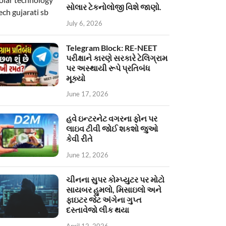
સોલાર ટેકનોલોજી વિશે જાણો.
July 6, 2026
Telegram Block: RE-NEET
પરીક્ષાને કારણે સરકારે ટેલિગ્રામ
પર અસ્થાયી રૂપે પ્રતિબંધ
મૂક્યો
June 17, 2026
હવે ઇન્ટરનેટ વગરના ફોન પર
લાઇવ ટીવી જોઈ શકશો જુઓ
કેવી રીતે
June 12, 2026
ચીનના સુપર કોમ્પ્યુટર પર મોટો
સાયબર હુમલો, મિસાઇલો અને
ફાઇટર જેટ અંગેના ગુપ્ત
દસ્તાવેજો લીક થયા
April 12, 2026