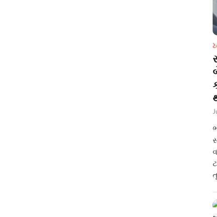
ટ
સ
થ
J
ભ
સ
વ
ટ
ત