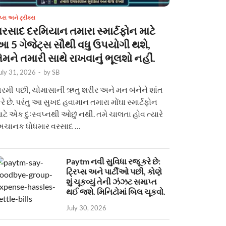
િપ્સ અને ટ્રીક્સ
વરસાદ દરમિયાન તમારા સ્માર્ટફોન માટે
આ 5 ગેજેટ્સ સૌથી વધુ ઉપયોગી થશે,
ેમને તમારી સાથે રાખવાનું ભૂલશો નહીં.
uly 31, 2026
-
by
SB
રમી પછી, ચોમાસાની ઋતુ શરીર અને મન બંનેને શાંત
રે છે. પરંતુ આ સુખદ હવામાન તમારા મોંઘા સ્માર્ટફોન
ાટે એક દુઃસ્વપ્નથી ઓછું નથી. તમે ચાલતા હોવ ત્યારે
ચાનક ધોધમાર વરસાદ …
Paytm નવી સુવિધા રજૂ કરે છે:
ટ્રિપ્સ અને પાર્ટીઓ પછી, કોણે
શું ચૂકવ્યું તેની ઝંઝટ સમાપ્ત
થઈ જશે. મિનિટોમાં બિલ ચૂકવો.
July 30, 2026