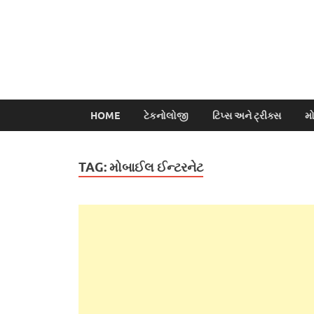
HOME
ટેકનોલોજી
ટિપ્સ અને ટ્રીક્સ
મ
TAG:
મોબાઈલ ઈન્ટરનેટ