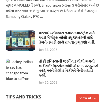
સુપર AMOLED ડિસ્પ્લે, Snapdragon 6 Gen 3 પ્રોસેસર અને છ
વર્ષનો Android અને સુરક્ષા અપડેટ્સ છે. કિંમત અને વેરિઅન્ટ્સ
Samsung Galaxy F70 …
વરસાદ દરમિયાન તમારા સ્માર્ટફોન માટે
આ 5 ગેજેટ્સ સૌથી વધુ ઉપયોગી થશે,
તેમને તમારી સાથે રાખવાનું ભૂલશો નહીં.
July 31, 2026
હોકી ઇન્ડિયાની જર્સી વાદળીથી ભગવી
થઈ ગઈ! પ્રિયંકા ગાંધીએ RSS પર હુમલો
કર્યો, અને દિલીપ તિર્કીએ તેનો બચાવ
કર્યો.
July 30, 2026
TIPS AND TRICKS
VIEW ALL