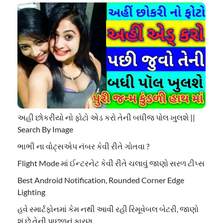
અહી છોકરીયો નો ફોટો એડ કરો તેની બધીજ પોલ ખુલશે ||
Search By Image
ભાભી ના વોટ્સએપ નંબર કેવી રીતે ગોતવા ?
Flight Mode માં ઈન્ટરનેટ કેવી રીતે ચલાવું જાણો સરળ ટીપ્સ
Best Android Notification, Rounded Corner Edge
Lighting
હવે સ્માર્ટફોનમાં કેમ નથી આવી રહી રિમૂવેબલ બેટરી, જાણો
શું છે તેની પાછળનું કારણ