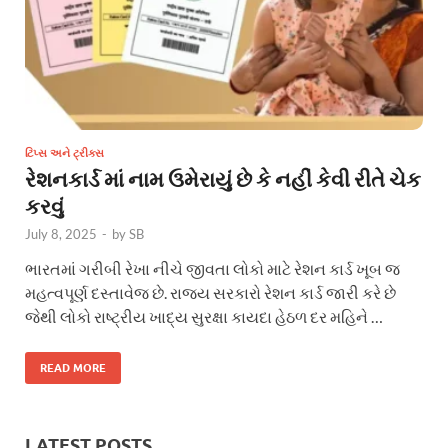
ટિપ્સ અને ટ્રીક્સ
રેશનકાર્ડ માં નામ ઉમેરાયું છે કે નહીં કેવી રીતે ચેક
કરવું
July 8, 2025
-
by
SB
ભારતમાં ગરીબી રેખા નીચે જીવતા લોકો માટે રેશન કાર્ડ ખૂબ જ
મહત્વપૂર્ણ દસ્તાવેજ છે. રાજ્ય સરકારો રેશન કાર્ડ જારી કરે છે
જેથી લોકો રાષ્ટ્રીય ખાદ્ય સુરક્ષા કાયદા હેઠળ દર મહિને …
READ MORE
LATEST POSTS