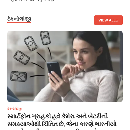
ટેકનોલોજી
VIEW ALL
ટેકનોલોજી
સ્માર્ટફોન ગ્રાહકો હવે કેમેરા અને બેટરીની
સમસ્યાઓથી ચિંતિત છે, જેના કારણે ભારતીયો