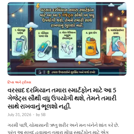
ટિપ્સ અને ટ્રીક્સ
વરસાદ દરમિયાન તમારા સ્માર્ટફોન માટે આ 5
ગેજેટ્સ સૌથી વધુ ઉપયોગી થશે, તેમને તમારી
સાથે રાખવાનું ભૂલશો નહીં.
July 31, 2026
-
by
SB
ગરમી પછી, ચોમાસાની ઋતુ શરીર અને મન બંનેને શાંત કરે છે.
પરંતુ આ સુખદ હવામાન તમારા મોંઘા સ્માર્ટફોન માટે એક