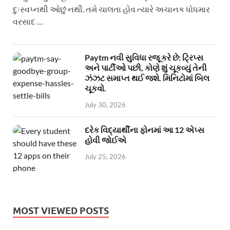
દુઃસ્વપ્નથી ઓછું નથી. તમે ચાલતા હોવ ત્યારે અચાનક ધોધમાર
વરસાદ …
Paytm નવી સુવિધા રજૂ કરે છે: ટ્રિપ્સ
અને પાર્ટીઓ પછી, કોણે શું ચૂકવ્યું તેની
ઝંઝટ સમાપ્ત થઈ જશે. મિનિટોમાં બિલ
ચૂકવો.
July 30, 2026
દરેક વિદ્યાર્થીના ફોનમાં આ 12 એપ્સ
હોવી જોઈએ
July 25, 2026
MOST VIEWED POSTS