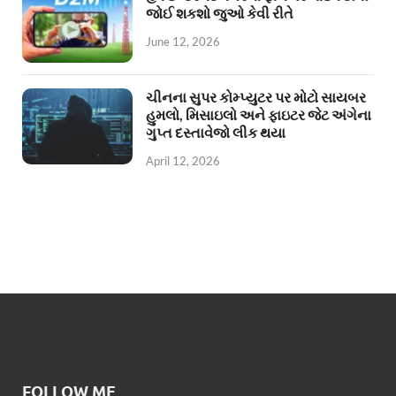
જોઈ શકશો જુઓ કેવી રીતે
June 12, 2026
ચીનના સુપર કોમ્પ્યુટર પર મોટો સાયબર
હુમલો, મિસાઇલો અને ફાઇટર જેટ અંગેના
ગુપ્ત દસ્તાવેજો લીક થયા
April 12, 2026
FOLLOW ME