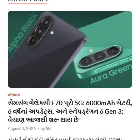
મોબાઇલ
સેમસંગ ગેલેક્સી F70 પ્રો 5G: 6000mAh બેટરી,
6 વર્ષનાં અપડેટ્સ, અને સ્નેપડ્રેગન 6 Gen 3;
વેચાણ આજથી શરૂ થાય છે
August 3, 2026
-
by
SB
ફોનની સૌથી મોટી ખાસિયત તેની 6000mAh બેટરી, 120Hz