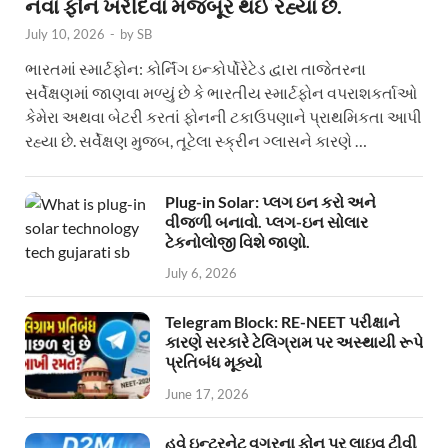
નવા ફોન ખરીદવા મજબૂર થઈ રહ્યા છે.
July 10, 2026
-
by
SB
ભારતમાં સ્માર્ટફોન: કોર્નિંગ ઇન્કોર્પોરેટેડ દ્વારા તાજેતરના
સર્વેક્ષણમાં જાણવા મળ્યું છે કે ભારતીય સ્માર્ટફોન વપરાશકર્તાઓ
કેમેરા અથવા બેટરી કરતાં ફોનની ટકાઉપણાને પ્રાથમિકતા આપી
રહ્યા છે. સર્વેક્ષણ મુજબ, તૂટેલા સ્ક્રીન ગ્લાસને કારણે …
Plug-in Solar: પ્લગ ઇન કરો અને
વીજળી બનાવો. પ્લગ-ઇન સોલાર
ટેકનોલોજી વિશે જાણો.
July 6, 2026
Telegram Block: RE-NEET પરીક્ષાને
કારણે સરકારે ટેલિગ્રામ પર અસ્થાયી રૂપે
પ્રતિબંધ મૂક્યો
June 17, 2026
હવે ઇન્ટરનેટ વગરના ફોન પર લાઇવ ટીવી