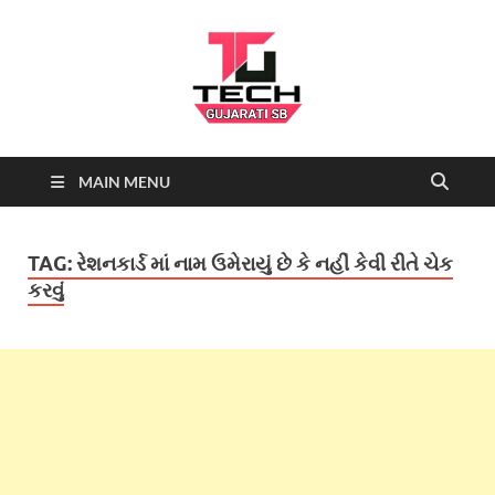
Tech
Tech News, Latest technology
MAIN MENU
news daily, new best tech gadgets
Gujarati SB-
reviews which include mobiles,
tablets, laptops, video games.
Being a tech news site we cover …
NEWS
TAG:
રેશનકાર્ડ માં નામ ઉમેરાયું છે કે નહીં કેવી રીતે ચેક
કરવું