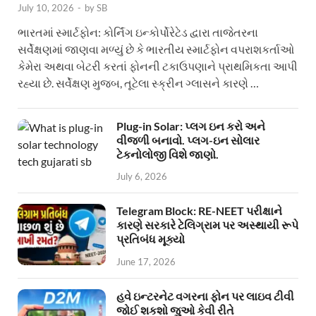
July 10, 2026
-
by
SB
ભારતમાં સ્માર્ટફોન: કોર્નિંગ ઇન્કોર્પોરેટેડ દ્વારા તાજેતરના
સર્વેક્ષણમાં જાણવા મળ્યું છે કે ભારતીય સ્માર્ટફોન વપરાશકર્તાઓ
કેમેરા અથવા બેટરી કરતાં ફોનની ટકાઉપણાને પ્રાથમિકતા આપી
રહ્યા છે. સર્વેક્ષણ મુજબ, તૂટેલા સ્ક્રીન ગ્લાસને કારણે …
Plug-in Solar: પ્લગ ઇન કરો અને
વીજળી બનાવો. પ્લગ-ઇન સોલાર
ટેકનોલોજી વિશે જાણો.
July 6, 2026
Telegram Block: RE-NEET પરીક્ષાને
કારણે સરકારે ટેલિગ્રામ પર અસ્થાયી રૂપે
પ્રતિબંધ મૂક્યો
June 17, 2026
હવે ઇન્ટરનેટ વગરના ફોન પર લાઇવ ટીવી
જોઈ શકશો જુઓ કેવી રીતે