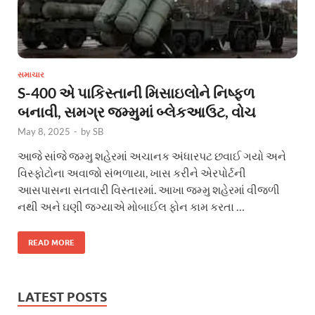
સમાચાર
S-400 એ પાકિસ્તાની મિસાઇલોને નિષ્ફળ
બનાવી, સમગ્ર જમ્મુમાં બ્લેકઆઉટ, વોચ
May 8, 2025
-
by
SB
આજે સાંજે જમ્મુ શહેરમાં અચાનક અંધારપટ છવાઈ ગયો અને
વિસ્ફોટોના અવાજો સંભળાયા, ખાસ કરીને એરપોર્ટની
આસપાસના સતવારી વિસ્તારમાં. આખા જમ્મુ શહેરમાં વીજળી
નથી અને ઘણી જગ્યાએ મોબાઈલ ફોન કામ કરતા …
READ MORE
LATEST POSTS