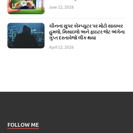
June 12, 2026
ચીનના સુપર કોમ્પ્યુટર પર મોટો સાયબર
હુમલો, મિસાઇલો અને ફાઇટર જેટ અંગેના
ગુપ્ત દસ્તાવેજો લીક થયા
April 12, 2026
FOLLOW ME