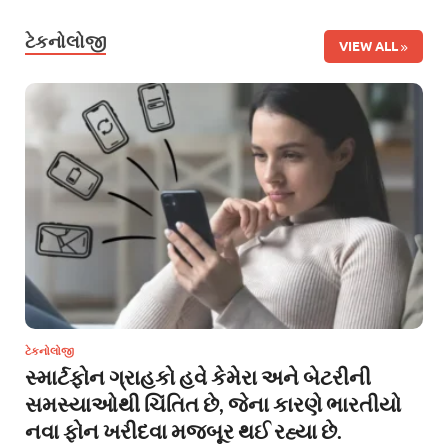
ટેકનોલોજી
VIEW ALL
ટેકનોલોજી
સ્માર્ટફોન ગ્રાહકો હવે કેમેરા અને બેટરીની
સમસ્યાઓથી ચિંતિત છે, જેના કારણે ભારતીયો
નવા ફોન ખરીદવા મજબૂર થઈ રહ્યા છે.