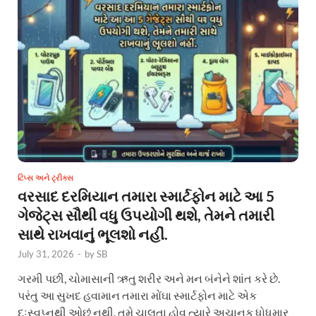
ટિપ્સ અને ટ્રીક્સ
વરસાદ દરમિયાન તમારા સ્માર્ટફોન માટે આ 5
ગેજેટ્સ સૌથી વધુ ઉપયોગી થશે, તેમને તમારી
સાથે રાખવાનું ભૂલશો નહીં.
July 31, 2026
-
by
SB
ગરમી પછી, ચોમાસાની ઋતુ શરીર અને મન બંનેને શાંત કરે છે.
પરંતુ આ સુખદ હવામાન તમારા મોંઘા સ્માર્ટફોન માટે એક
દુઃસ્વપ્નથી ઓછું નથી. તમે ચાલતા હોવ ત્યારે અચાનક ધોધમાર