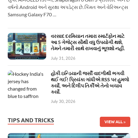
વર્ષનો Android અને સુરક્ષા અપડેટ્સ છે. કિંમત અને વેરિઅન્ટ્સ
Samsung Galaxy F70 …
વરસાદ દરમિયાન તમારા સ્માર્ટફોન માટે
આ 5 ગેજેટ્સ સૌથી વધુ ઉપયોગી થશે,
તેમને તમારી સાથે રાખવાનું ભૂલશો નહીં.
July 31, 2026
હોકી ઇન્ડિયાની જર્સી વાદળીથી ભગવી
થઈ ગઈ! પ્રિયંકા ગાંધીએ RSS પર હુમલો
કર્યો, અને દિલીપ તિર્કીએ તેનો બચાવ
કર્યો.
July 30, 2026
TIPS AND TRICKS
VIEW ALL