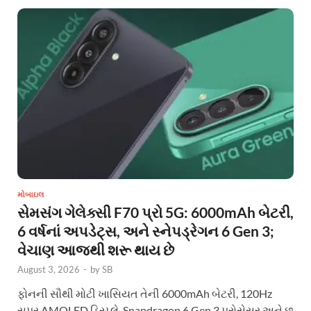
મોબાઇલ
સેમસંગ ગેલેક્સી F70 પ્રો 5G: 6000mAh બેટરી,
6 વર્ષનાં અપડેટ્સ, અને સ્નેપડ્રેગન 6 Gen 3;
વેચાણ આજથી શરૂ થાય છે
August 3, 2026
-
by
SB
ફોનની સૌથી મોટી ખાસિયત તેની 6000mAh બેટરી, 120Hz
સુપર AMOLED ડિસ્પ્લે, Snapdragon 6 Gen 3 પ્રોસેસર અને છ