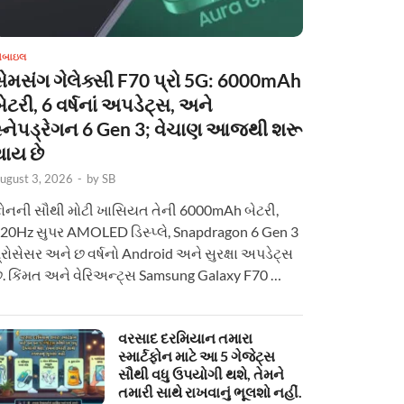
ોબાઇલ
સેમસંગ ગેલેક્સી F70 પ્રો 5G: 6000mAh
ેટરી, 6 વર્ષનાં અપડેટ્સ, અને
સ્નેપડ્રેગન 6 Gen 3; વેચાણ આજથી શરૂ
થાય છે
ugust 3, 2026
-
by
SB
ોનની સૌથી મોટી ખાસિયત તેની 6000mAh બેટરી,
20Hz સુપર AMOLED ડિસ્પ્લે, Snapdragon 6 Gen 3
્રોસેસર અને છ વર્ષનો Android અને સુરક્ષા અપડેટ્સ
ે. કિંમત અને વેરિઅન્ટ્સ Samsung Galaxy F70 …
વરસાદ દરમિયાન તમારા
સ્માર્ટફોન માટે આ 5 ગેજેટ્સ
સૌથી વધુ ઉપયોગી થશે, તેમને
તમારી સાથે રાખવાનું ભૂલશો નહીં.