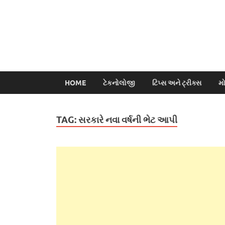
HOME
ટેકનોલોજી
ટિપ્સ અને ટ્રીક્સ
મ
TAG:
સરકારે નવા વર્ષની ભેટ આપી