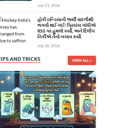
July 31, 2026
હોકી ઇન્ડિયાની જર્સી વાદળીથી
ભગવી થઈ ગઈ! પ્રિયંકા ગાંધીએ
RSS પર હુમલો કર્યો, અને દિલીપ
તિર્કીએ તેનો બચાવ કર્યો.
July 30, 2026
TIPS AND TRICKS
VIEW ALL