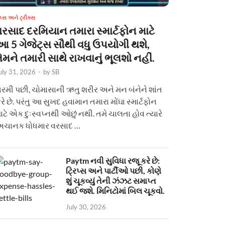
િપ્સ અને ટ્રીક્સ
વરસાદ દરમિયાન તમારા સ્માર્ટફોન માટે
આ 5 ગેજેટ્સ સૌથી વધુ ઉપયોગી થશે,
ેમને તમારી સાથે રાખવાનું ભૂલશો નહીં.
uly 31, 2026
-
by
SB
રમી પછી, ચોમાસાની ઋતુ શરીર અને મન બંનેને શાંત
રે છે. પરંતુ આ સુખદ હવામાન તમારા મોંઘા સ્માર્ટફોન
ાટે એક દુઃસ્વપ્નથી ઓછું નથી. તમે ચાલતા હોવ ત્યારે
ચાનક ધોધમાર વરસાદ …
Paytm નવી સુવિધા રજૂ કરે છે:
ટ્રિપ્સ અને પાર્ટીઓ પછી, કોણે
શું ચૂકવ્યું તેની ઝંઝટ સમાપ્ત
થઈ જશે. મિનિટોમાં બિલ ચૂકવો.
July 30, 2026