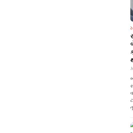
ટ
સ
થ
J
ભ
સ
વ
ટ
ત