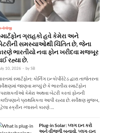
ેકનોલોજી
્માર્ટફોન ગ્રાહકો હવે કેમેરા અને
બેટરીની સમસ્યાઓથી ચિંતિત છે, જેના
કારણે ભારતીયો નવા ફોન ખરીદવા મજબૂર
ઈ રહ્યા છે.
uly 10, 2026
-
by
SB
ારતમાં સ્માર્ટફોન: કોર્નિંગ ઇન્કોર્પોરેટેડ દ્વારા તાજેતરના
ર્વેક્ષણમાં જાણવા મળ્યું છે કે ભારતીય સ્માર્ટફોન
પરાશકર્તાઓ કેમેરા અથવા બેટરી કરતાં ફોનની
કાઉપણાને પ્રાથમિકતા આપી રહ્યા છે. સર્વેક્ષણ મુજબ,
ૂટેલા સ્ક્રીન ગ્લાસને કારણે …
Plug-in Solar: પ્લગ ઇન કરો
અને વીજળી બનાવો. પ્લગ-ઇન