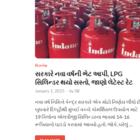
બિઝનેસ
સરકારે નવા વર્ષની ભેટ આપી, LPG
સિલિન્ડર થયો સસ્તો, જાણો લેટેસ્ટ રેટ
January 1, 2025
-
by
SB
નવા વર્ષ નિમિત્તે કેન્દ્ર સરકારે એક મોટો નિર્ણય લીધો છે
બુધવારે દિલ્હીથી મુંબઈ વચ્ચે કોમર્શિયલ ઉપયોગ માટે
19 કિલોના એલપીજી સિલિન્ડરના ભાવમાં 14-16
રૂપિયાનો ઘટાડો કરવામાં આવ્યો હતો. જોકે, ઘરેલું …