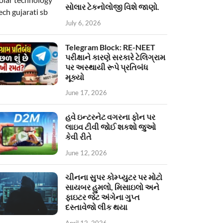
સોલાર ટેકનોલોજી વિશે જાણો.
July 6, 2026
Telegram Block: RE-NEET
પરીક્ષાને કારણે સરકારે ટેલિગ્રામ
પર અસ્થાયી રૂપે પ્રતિબંધ
મૂક્યો
June 17, 2026
હવે ઇન્ટરનેટ વગરના ફોન પર
લાઇવ ટીવી જોઈ શકશો જુઓ
કેવી રીતે
June 12, 2026
ચીનના સુપર કોમ્પ્યુટર પર મોટો
સાયબર હુમલો, મિસાઇલો અને
ફાઇટર જેટ અંગેના ગુપ્ત
દસ્તાવેજો લીક થયા
April 12, 2026