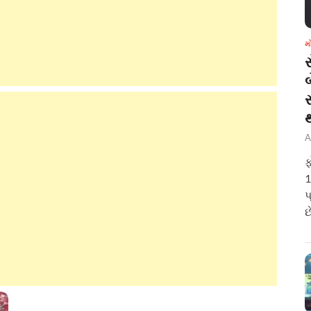
મ
બ
A
ફ
1
પ
છ