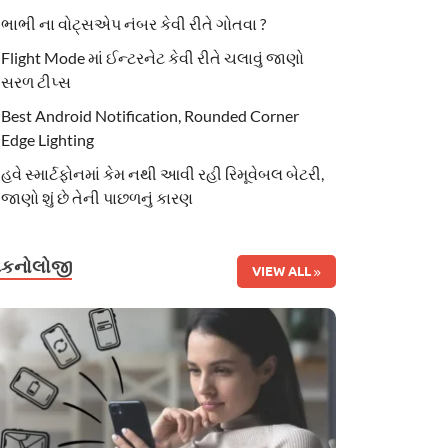
ભાભી ના વોટ્સએપ નંબર કેવી રીતે ગોતવા ?
Flight Mode માં ઈન્ટરનેટ કેવી રીતે ચલાવું જાણો
સરળ ટીપ્સ
Best Android Notification, Rounded Corner
Edge Lighting
હવે સ્માર્ટફોનમાં કેમ નથી આવી રહી રિમૂવેબલ બેટરી,
જાણો શું છે તેની પાછળનું કારણ
ટેકનોલોજી
VIEW ALL