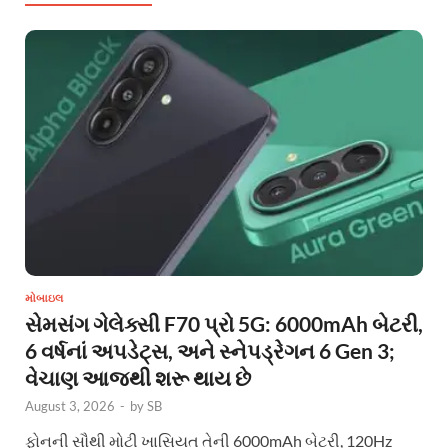
મોબાઇલ
સેમસંગ ગેલેક્સી F70 પ્રો 5G: 6000mAh બેટરી,
6 વર્ષનાં અપડેટ્સ, અને સ્નેપડ્રેગન 6 Gen 3;
વેચાણ આજથી શરૂ થાય છે
August 3, 2026
-
by
SB
ફોનની સૌથી મોટી ખાસિયત તેની 6000mAh બેટરી, 120Hz