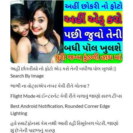
અહી છોકરીયો નો ફોટો એડ કરો તેની બધીજ પોલ ખુલશે ||
Search By Image
ભાભી ના વોટ્સએપ નંબર કેવી રીતે ગોતવા ?
Flight Mode માં ઈન્ટરનેટ કેવી રીતે ચલાવું જાણો સરળ ટીપ્સ
Best Android Notification, Rounded Corner Edge
Lighting
હવે સ્માર્ટફોનમાં કેમ નથી આવી રહી રિમૂવેબલ બેટરી, જાણો
શું છે તેની પાછળનું કારણ