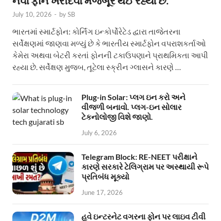
નવા ફોન ખરીદવા મજબૂર થઈ રહ્યા છે.
July 10, 2026
-
by
SB
ભારતમાં સ્માર્ટફોન: કોર્નિંગ ઇન્કોર્પોરેટેડ દ્વારા તાજેતરના
સર્વેક્ષણમાં જાણવા મળ્યું છે કે ભારતીય સ્માર્ટફોન વપરાશકર્તાઓ
કેમેરા અથવા બેટરી કરતાં ફોનની ટકાઉપણાને પ્રાથમિકતા આપી
રહ્યા છે. સર્વેક્ષણ મુજબ, તૂટેલા સ્ક્રીન ગ્લાસને કારણે …
Plug-in Solar: પ્લગ ઇન કરો અને
વીજળી બનાવો. પ્લગ-ઇન સોલાર
ટેકનોલોજી વિશે જાણો.
July 6, 2026
Telegram Block: RE-NEET પરીક્ષાને
કારણે સરકારે ટેલિગ્રામ પર અસ્થાયી રૂપે
પ્રતિબંધ મૂક્યો
June 17, 2026
હવે ઇન્ટરનેટ વગરના ફોન પર લાઇવ ટીવી