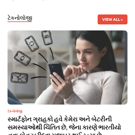
ટેકનોલોજી
VIEW ALL
ટેકનોલોજી
સ્માર્ટફોન ગ્રાહકો હવે કેમેરા અને બેટરીની
સમસ્યાઓથી ચિંતિત છે, જેના કારણે ભારતીયો