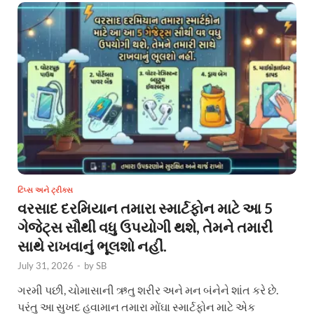
ટિપ્સ અને ટ્રીક્સ
વરસાદ દરમિયાન તમારા સ્માર્ટફોન માટે આ 5
ગેજેટ્સ સૌથી વધુ ઉપયોગી થશે, તેમને તમારી
સાથે રાખવાનું ભૂલશો નહીં.
July 31, 2026
-
by
SB
ગરમી પછી, ચોમાસાની ઋતુ શરીર અને મન બંનેને શાંત કરે છે.
પરંતુ આ સુખદ હવામાન તમારા મોંઘા સ્માર્ટફોન માટે એક