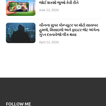
જોઈ શકશો જુઓ કેવી રીતે
June 12, 2026
ચીનના સુપર કોમ્પ્યુટર પર મોટો સાયબર
હુમલો, મિસાઇલો અને ફાઇટર જેટ અંગેના
ગુપ્ત દસ્તાવેજો લીક થયા
April 12, 2026
FOLLOW ME