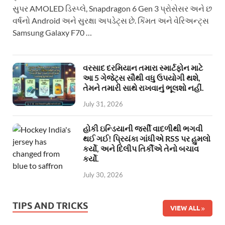
સુપર AMOLED ડિસ્પ્લે, Snapdragon 6 Gen 3 પ્રોસેસર અને છ
વર્ષનો Android અને સુરક્ષા અપડેટ્સ છે. કિંમત અને વેરિઅન્ટ્સ
Samsung Galaxy F70 …
વરસાદ દરમિયાન તમારા સ્માર્ટફોન માટે
આ 5 ગેજેટ્સ સૌથી વધુ ઉપયોગી થશે,
તેમને તમારી સાથે રાખવાનું ભૂલશો નહીં.
July 31, 2026
હોકી ઇન્ડિયાની જર્સી વાદળીથી ભગવી
થઈ ગઈ! પ્રિયંકા ગાંધીએ RSS પર હુમલો
કર્યો, અને દિલીપ તિર્કીએ તેનો બચાવ
કર્યો.
July 30, 2026
TIPS AND TRICKS
VIEW ALL