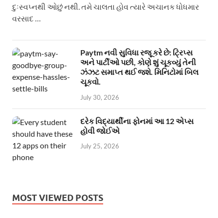
દુઃસ્વપ્નથી ઓછું નથી. તમે ચાલતા હોવ ત્યારે અચાનક ધોધમાર
વરસાદ …
Paytm નવી સુવિધા રજૂ કરે છે: ટ્રિપ્સ
અને પાર્ટીઓ પછી, કોણે શું ચૂકવ્યું તેની
ઝંઝટ સમાપ્ત થઈ જશે. મિનિટોમાં બિલ
ચૂકવો.
July 30, 2026
દરેક વિદ્યાર્થીના ફોનમાં આ 12 એપ્સ
હોવી જોઈએ
July 25, 2026
MOST VIEWED POSTS