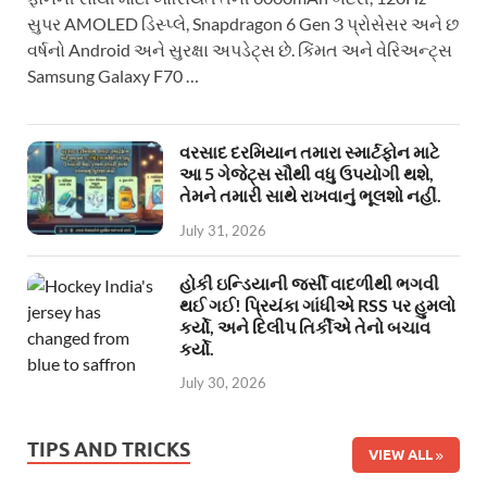
સુપર AMOLED ડિસ્પ્લે, Snapdragon 6 Gen 3 પ્રોસેસર અને છ
વર્ષનો Android અને સુરક્ષા અપડેટ્સ છે. કિંમત અને વેરિઅન્ટ્સ
Samsung Galaxy F70 …
વરસાદ દરમિયાન તમારા સ્માર્ટફોન માટે
આ 5 ગેજેટ્સ સૌથી વધુ ઉપયોગી થશે,
તેમને તમારી સાથે રાખવાનું ભૂલશો નહીં.
July 31, 2026
હોકી ઇન્ડિયાની જર્સી વાદળીથી ભગવી
થઈ ગઈ! પ્રિયંકા ગાંધીએ RSS પર હુમલો
કર્યો, અને દિલીપ તિર્કીએ તેનો બચાવ
કર્યો.
July 30, 2026
TIPS AND TRICKS
VIEW ALL