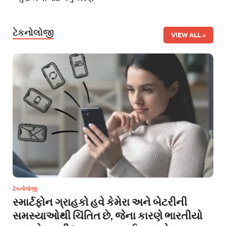
ટેકનોલોજી
VIEW ALL
ટેકનોલોજી
સ્માર્ટફોન ગ્રાહકો હવે કેમેરા અને બેટરીની
સમસ્યાઓથી ચિંતિત છે, જેના કારણે ભારતીયો