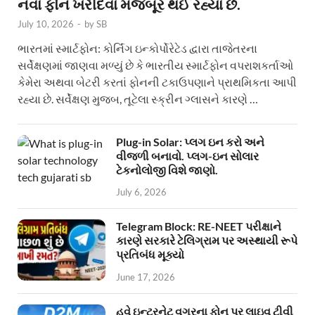
નવા ફોન ખરીદવા મજબૂર થઈ રહ્યા છે.
July 10, 2026
-
by
SB
ભારતમાં સ્માર્ટફોન: કોર્નિંગ ઇન્કોર્પોરેટેડ દ્વારા તાજેતરના
સર્વેક્ષણમાં જાણવા મળ્યું છે કે ભારતીય સ્માર્ટફોન વપરાશકર્તાઓ
કેમેરા અથવા બેટરી કરતાં ફોનની ટકાઉપણાને પ્રાથમિકતા આપી
રહ્યા છે. સર્વેક્ષણ મુજબ, તૂટેલા સ્ક્રીન ગ્લાસને કારણે …
Plug-in Solar: પ્લગ ઇન કરો અને
વીજળી બનાવો. પ્લગ-ઇન સોલાર
ટેકનોલોજી વિશે જાણો.
July 6, 2026
Telegram Block: RE-NEET પરીક્ષાને
કારણે સરકારે ટેલિગ્રામ પર અસ્થાયી રૂપે
પ્રતિબંધ મૂક્યો
June 17, 2026
હવે ઇન્ટરનેટ વગરના ફોન પર લાઇવ ટીવી