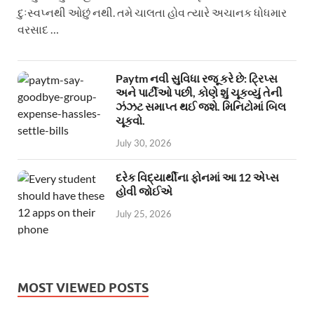
દુઃસ્વપ્નથી ઓછું નથી. તમે ચાલતા હોવ ત્યારે અચાનક ધોધમાર
વરસાદ …
Paytm નવી સુવિધા રજૂ કરે છે: ટ્રિપ્સ
અને પાર્ટીઓ પછી, કોણે શું ચૂકવ્યું તેની
ઝંઝટ સમાપ્ત થઈ જશે. મિનિટોમાં બિલ
ચૂકવો.
July 30, 2026
દરેક વિદ્યાર્થીના ફોનમાં આ 12 એપ્સ
હોવી જોઈએ
July 25, 2026
MOST VIEWED POSTS