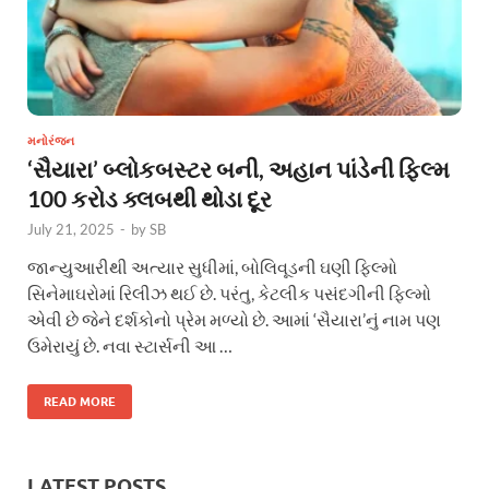
મનોરંજન
‘સૈયારા’ બ્લોકબસ્ટર બની, અહાન પાંડેની ફિલ્મ
100 કરોડ ક્લબથી થોડા દૂર
July 21, 2025
-
by
SB
જાન્યુઆરીથી અત્યાર સુધીમાં, બોલિવૂડની ઘણી ફિલ્મો
સિનેમાઘરોમાં રિલીઝ થઈ છે. પરંતુ, કેટલીક પસંદગીની ફિલ્મો
એવી છે જેને દર્શકોનો પ્રેમ મળ્યો છે. આમાં ‘સૈયારા’નું નામ પણ
ઉમેરાયું છે. નવા સ્ટાર્સની આ …
READ MORE
LATEST POSTS