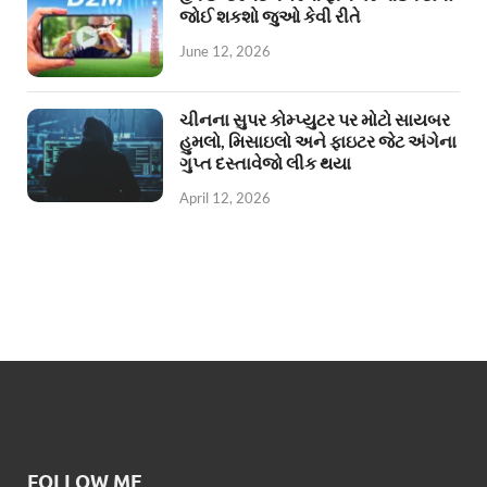
જોઈ શકશો જુઓ કેવી રીતે
June 12, 2026
ચીનના સુપર કોમ્પ્યુટર પર મોટો સાયબર
હુમલો, મિસાઇલો અને ફાઇટર જેટ અંગેના
ગુપ્ત દસ્તાવેજો લીક થયા
April 12, 2026
FOLLOW ME