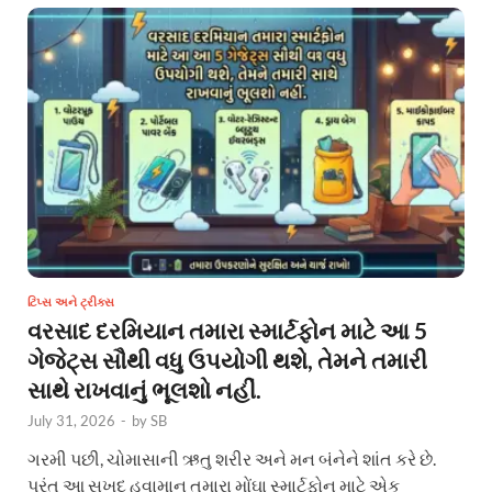
ટિપ્સ અને ટ્રીક્સ
વરસાદ દરમિયાન તમારા સ્માર્ટફોન માટે આ 5
ગેજેટ્સ સૌથી વધુ ઉપયોગી થશે, તેમને તમારી
સાથે રાખવાનું ભૂલશો નહીં.
July 31, 2026
-
by
SB
ગરમી પછી, ચોમાસાની ઋતુ શરીર અને મન બંનેને શાંત કરે છે.
પરંતુ આ સુખદ હવામાન તમારા મોંઘા સ્માર્ટફોન માટે એક