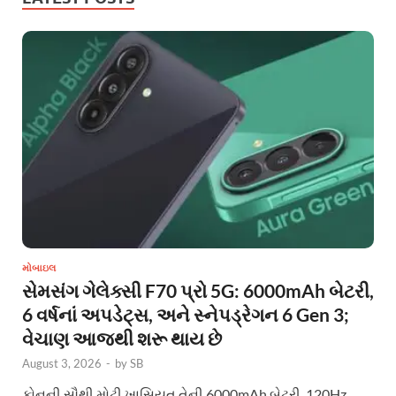
મોબાઇલ
સેમસંગ ગેલેક્સી F70 પ્રો 5G: 6000mAh બેટરી,
6 વર્ષનાં અપડેટ્સ, અને સ્નેપડ્રેગન 6 Gen 3;
વેચાણ આજથી શરૂ થાય છે
August 3, 2026
-
by
SB
ફોનની સૌથી મોટી ખાસિયત તેની 6000mAh બેટરી, 120Hz