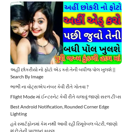
અહી છોકરીયો નો ફોટો એડ કરો તેની બધીજ પોલ ખુલશે ||
Search By Image
ભાભી ના વોટ્સએપ નંબર કેવી રીતે ગોતવા ?
Flight Mode માં ઈન્ટરનેટ કેવી રીતે ચલાવું જાણો સરળ ટીપ્સ
Best Android Notification, Rounded Corner Edge
Lighting
હવે સ્માર્ટફોનમાં કેમ નથી આવી રહી રિમૂવેબલ બેટરી, જાણો
શું છે તેની પાછળનું કારણ