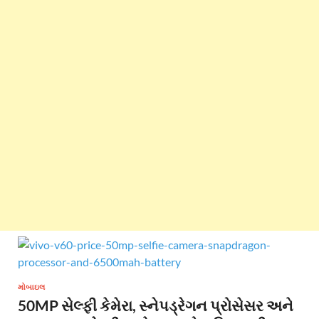
મોબાઇલ
50MP સેલ્ફી કેમેરા, સ્નેપડ્રેગન પ્રોસેસર અને