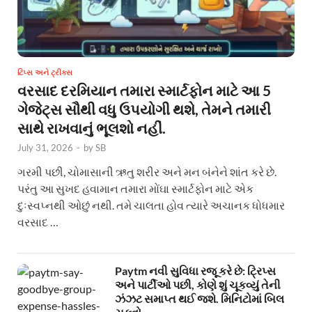
ટિપ્સ અને ટ્રીક્સ
વરસાદ દરમિયાન તમારા સ્માર્ટફોન માટે આ 5
ગેજેટ્સ સૌથી વધુ ઉપયોગી થશે, તેમને તમારી
સાથે રાખવાનું ભૂલશો નહીં.
July 31, 2026
-
by
SB
ગરમી પછી, ચોમાસાની ઋતુ શરીર અને મન બંનેને શાંત કરે છે.
પરંતુ આ સુખદ હવામાન તમારા મોંઘા સ્માર્ટફોન માટે એક
દુઃસ્વપ્નથી ઓછું નથી. તમે ચાલતા હોવ ત્યારે અચાનક ધોધમાર
વરસાદ …
Paytm નવી સુવિધા રજૂ કરે છે: ટ્રિપ્સ
અને પાર્ટીઓ પછી, કોણે શું ચૂકવ્યું તેની
ઝંઝટ સમાપ્ત થઈ જશે. મિનિટોમાં બિલ