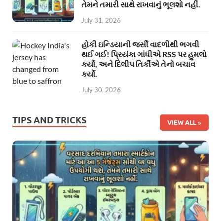
તેમને તમારી સાથે રાખવાનું ભૂલશો નહીં.
July 31, 2026
હોકી ઇન્ડિયાની જર્સી વાદળીથી ભગવી
થઈ ગઈ! પ્રિયંકા ગાંધીએ RSS પર હુમલો
કર્યો, અને દિલીપ તિર્કીએ તેનો બચાવ
કર્યો.
July 30, 2026
TIPS AND TRICKS
VIEW ALL