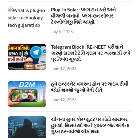
Plug-in Solar: પ્લગ ઇન કરો અને
વીજળી બનાવો. પ્લગ-ઇન સોલાર
ટેકનોલોજી વિશે જાણો.
July 6, 2026
Telegram Block: RE-NEET પરીક્ષાને
કારણે સરકારે ટેલિગ્રામ પર અસ્થાયી રૂપે
પ્રતિબંધ મૂક્યો
June 17, 2026
હવે ઇન્ટરનેટ વગરના ફોન પર લાઇવ ટીવી
જોઈ શકશો જુઓ કેવી રીતે
June 12, 2026
ચીનના સુપર કોમ્પ્યુટર પર મોટો સાયબર
હુમલો, મિસાઇલો અને ફાઇટર જેટ અંગેના
ગુપ્ત દસ્તાવેજો લીક થયા