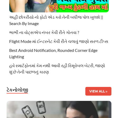
અહી છોકરીયો નો ફોટો એડ કરો તેની બધીજ પોલ ખુલશે ||
Search By Image
ભાભી ના વોટ્સએપ નંબર કેવી રીતે ગોતવા ?
Flight Mode માં ઈન્ટરનેટ કેવી રીતે ચલાવું જાણો સરળ ટીપ્સ
Best Android Notification, Rounded Corner Edge
Lighting
હવે સ્માર્ટફોનમાં કેમ નથી આવી રહી રિમૂવેબલ બેટરી, જાણો
શું છે તેની પાછળનું કારણ
ટેકનોલોજી
VIEW ALL