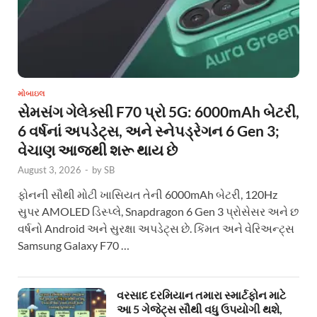
મોબાઇલ
સેમસંગ ગેલેક્સી F70 પ્રો 5G: 6000mAh બેટરી,
6 વર્ષનાં અપડેટ્સ, અને સ્નેપડ્રેગન 6 Gen 3;
વેચાણ આજથી શરૂ થાય છે
August 3, 2026
-
by
SB
ફોનની સૌથી મોટી ખાસિયત તેની 6000mAh બેટરી, 120Hz
સુપર AMOLED ડિસ્પ્લે, Snapdragon 6 Gen 3 પ્રોસેસર અને છ
વર્ષનો Android અને સુરક્ષા અપડેટ્સ છે. કિંમત અને વેરિઅન્ટ્સ
Samsung Galaxy F70 …
વરસાદ દરમિયાન તમારા સ્માર્ટફોન માટે
આ 5 ગેજેટ્સ સૌથી વધુ ઉપયોગી થશે,