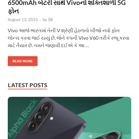
6500mAh બેટરી સાથે Vivoનો શક્તિશાળી 5G
ફોન
August 13, 2025
-
by
SB
Vivo આજે ભારતમાં તેની V શ્રેણી હેઠળનો બીજો નવો ફોન
લોન્ચ કરવા જઈ રહ્યું છે, જેને કંપની Vivo V60 તરીકે રજૂ કરવા
માટે તૈયાર છે. તમને જણાવી દઈએ કે આ …
READ MORE
LATEST POSTS