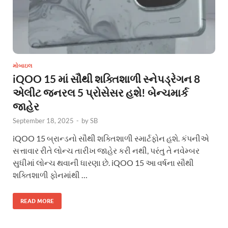
મોબાઇલ
iQOO 15 માં સૌથી શક્તિશાળી સ્નેપડ્રેગન 8
એલીટ જનરલ 5 પ્રોસેસર હશે! બેન્ચમાર્ક
જાહેર
September 18, 2025
-
by
SB
iQOO 15 બ્રાન્ડનો સૌથી શક્તિશાળી સ્માર્ટફોન હશે. કંપનીએ
સત્તાવાર રીતે લોન્ચ તારીખ જાહેર કરી નથી, પરંતુ તે નવેમ્બર
સુધીમાં લોન્ચ થવાની ધારણા છે. iQOO 15 આ વર્ષના સૌથી
શક્તિશાળી ફોનમાંથી …
READ MORE