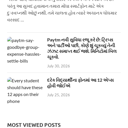
પરંતુ આ સુખદ હવામાન તમારા મોંઘા સ્માર્ટફોન માટે એક
દુઃસ્વપ્નથી ઓછું નથી. તમે ચાલતા હોવ ત્યારે અચાનક ધોધમાર
વરસાદ …
Paytm નવી સુવિધા રજૂ કરે છે: ટ્રિપ્સ
અને પાર્ટીઓ પછી, કોણે શું ચૂકવ્યું તેની
ઝંઝટ સમાપ્ત થઈ જશે. મિનિટોમાં બિલ
ચૂકવો.
July 30, 2026
દરેક વિદ્યાર્થીના ફોનમાં આ 12 એપ્સ
હોવી જોઈએ
July 25, 2026
MOST VIEWED POSTS