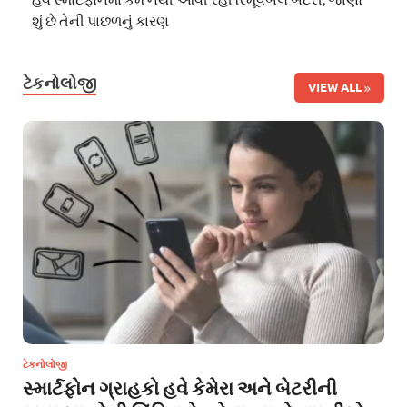
શું છે તેની પાછળનું કારણ
ટેકનોલોજી
VIEW ALL
ટેકનોલોજી
સ્માર્ટફોન ગ્રાહકો હવે કેમેરા અને બેટરીની