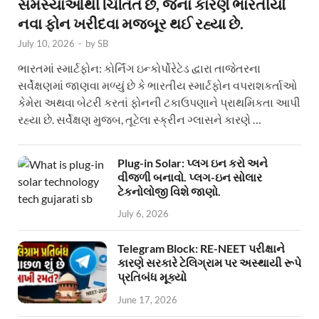
સમસ્યાઓથી ચિંતિત છે, જેના કારણે ભારતીયો
નવા ફોન ખરીદવા મજબૂર થઈ રહ્યા છે.
July 10, 2026
-
by
SB
ભારતમાં સ્માર્ટફોન: કોર્નિંગ ઇન્કોર્પોરેટેડ દ્વારા તાજેતરના
સર્વેક્ષણમાં જાણવા મળ્યું છે કે ભારતીય સ્માર્ટફોન વપરાશકર્તાઓ
કેમેરા અથવા બેટરી કરતાં ફોનની ટકાઉપણાને પ્રાથમિકતા આપી
રહ્યા છે. સર્વેક્ષણ મુજબ, તૂટેલા સ્ક્રીન ગ્લાસને કારણે …
Plug-in Solar: પ્લગ ઇન કરો અને
વીજળી બનાવો. પ્લગ-ઇન સોલાર
ટેકનોલોજી વિશે જાણો.
July 6, 2026
Telegram Block: RE-NEET પરીક્ષાને
કારણે સરકારે ટેલિગ્રામ પર અસ્થાયી રૂપે
પ્રતિબંધ મૂક્યો
June 17, 2026