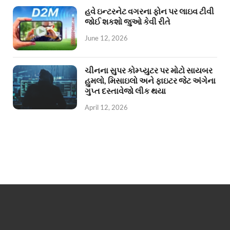
હવે ઇન્ટરનેટ વગરના ફોન પર લાઇવ ટીવી
જોઈ શકશો જુઓ કેવી રીતે
June 12, 2026
ચીનના સુપર કોમ્પ્યુટર પર મોટો સાયબર
હુમલો, મિસાઇલો અને ફાઇટર જેટ અંગેના
ગુપ્ત દસ્તાવેજો લીક થયા
April 12, 2026