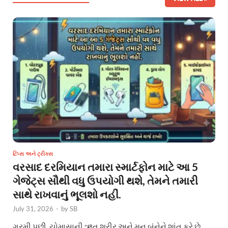
ટિપ્સ અને ટ્રીક્સ
વરસાદ દરમિયાન તમારા સ્માર્ટફોન માટે આ 5
ગેજેટ્સ સૌથી વધુ ઉપયોગી થશે, તેમને તમારી
સાથે રાખવાનું ભૂલશો નહીં.
July 31, 2026
-
by
SB
ગરમી પછી, ચોમાસાની ઋતુ શરીર અને મન બંનેને શાંત કરે છે.