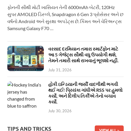
ફોનની સૌથી મોટી ખાસિયત તેની 6000mAh બેટરી, 120Hz
સુપર AMOLED ડિસ્પ્લે, Snapdragon 6 Gen 3 પ્રોસેસર અને છ
વર્ષનો Android અને સુરક્ષા અપડેટ્સ છે. કિંમત અને વેરિઅન્ટ્સ
Samsung Galaxy F70 …
વરસાદ દરમિયાન તમારા સ્માર્ટફોન માટે
આ 5 ગેજેટ્સ સૌથી વધુ ઉપયોગી થશે,
તેમને તમારી સાથે રાખવાનું ભૂલશો નહીં.
July 31, 2026
હોકી ઇન્ડિયાની જર્સી વાદળીથી ભગવી
થઈ ગઈ! પ્રિયંકા ગાંધીએ RSS પર હુમલો
કર્યો, અને દિલીપ તિર્કીએ તેનો બચાવ
કર્યો.
July 30, 2026
TIPS AND TRICKS
VIEW ALL