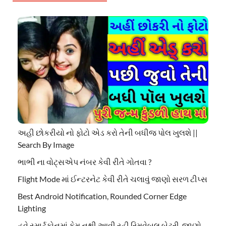
અહી છોકરીયો નો ફોટો એડ કરો તેની બધીજ પોલ ખુલશે ||
Search By Image
ભાભી ના વોટ્સએપ નંબર કેવી રીતે ગોતવા ?
Flight Mode માં ઈન્ટરનેટ કેવી રીતે ચલાવું જાણો સરળ ટીપ્સ
Best Android Notification, Rounded Corner Edge
Lighting
હવે સ્માર્ટફોનમાં કેમ નથી આવી રહી રિમૂવેબલ બેટરી, જાણો