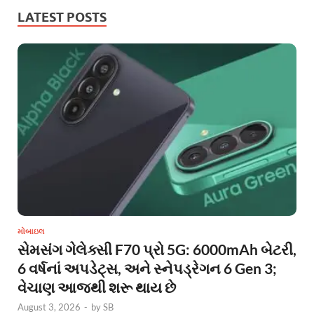
LATEST POSTS
મોબાઇલ
સેમસંગ ગેલેક્સી F70 પ્રો 5G: 6000mAh બેટરી,
6 વર્ષનાં અપડેટ્સ, અને સ્નેપડ્રેગન 6 Gen 3;
વેચાણ આજથી શરૂ થાય છે
August 3, 2026
-
by
SB