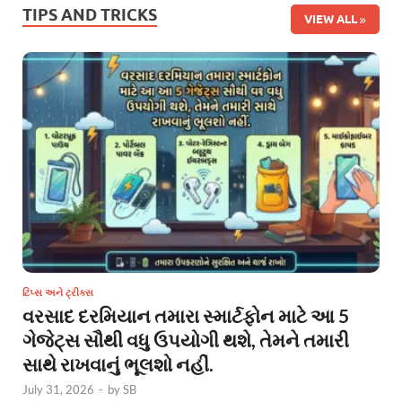
TIPS AND TRICKS
VIEW ALL
ટિપ્સ અને ટ્રીક્સ
વરસાદ દરમિયાન તમારા સ્માર્ટફોન માટે આ 5
ગેજેટ્સ સૌથી વધુ ઉપયોગી થશે, તેમને તમારી
સાથે રાખવાનું ભૂલશો નહીં.
July 31, 2026
-
by
SB