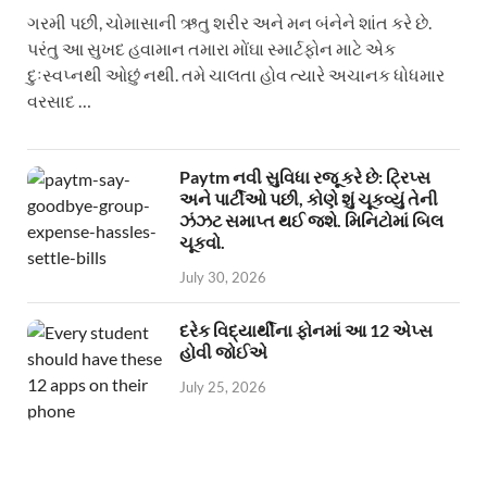
ગરમી પછી, ચોમાસાની ઋતુ શરીર અને મન બંનેને શાંત કરે છે.
પરંતુ આ સુખદ હવામાન તમારા મોંઘા સ્માર્ટફોન માટે એક
દુઃસ્વપ્નથી ઓછું નથી. તમે ચાલતા હોવ ત્યારે અચાનક ધોધમાર
વરસાદ …
Paytm નવી સુવિધા રજૂ કરે છે: ટ્રિપ્સ
અને પાર્ટીઓ પછી, કોણે શું ચૂકવ્યું તેની
ઝંઝટ સમાપ્ત થઈ જશે. મિનિટોમાં બિલ
ચૂકવો.
July 30, 2026
દરેક વિદ્યાર્થીના ફોનમાં આ 12 એપ્સ
હોવી જોઈએ
July 25, 2026