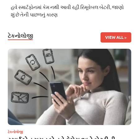
હવે સ્માર્ટફોનમાં કેમ નથી આવી રહી રિમૂવેબલ બેટરી, જાણો
શું છે તેની પાછળનું કારણ
ટેકનોલોજી
VIEW ALL
ટેકનોલોજી