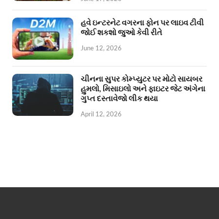
હવે ઇન્ટરનેટ વગરના ફોન પર લાઇવ ટીવી
જોઈ શકશો જુઓ કેવી રીતે
June 12, 2026
ચીનના સુપર કોમ્પ્યુટર પર મોટો સાયબર
હુમલો, મિસાઇલો અને ફાઇટર જેટ અંગેના
ગુપ્ત દસ્તાવેજો લીક થયા
April 12, 2026