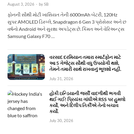
August 3, 2026
-
by
SB
ફોનની સૌથી મોટી ખાસિયત તેની 6000mAh બેટરી, 120Hz
સુપર AMOLED ડિસ્પ્લે, Snapdragon 6 Gen 3 પ્રોસેસર અને છ
વર્ષનો Android અને સુરક્ષા અપડેટ્સ છે. કિંમત અને વેરિઅન્ટ્સ
Samsung Galaxy F70 …
વરસાદ દરમિયાન તમારા સ્માર્ટફોન માટે
આ 5 ગેજેટ્સ સૌથી વધુ ઉપયોગી થશે,
તેમને તમારી સાથે રાખવાનું ભૂલશો નહીં.
July 31, 2026
હોકી ઇન્ડિયાની જર્સી વાદળીથી ભગવી
થઈ ગઈ! પ્રિયંકા ગાંધીએ RSS પર હુમલો
કર્યો, અને દિલીપ તિર્કીએ તેનો બચાવ
કર્યો.
July 30, 2026