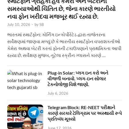
સ્માર્ટફોન ગ્રાહકો હવે કેમેરા અને બેટરીની
સમસ્યાઓથી ચિંતિત છે, જેના કારણે ભારતીયો
નવા ફોન ખરીદવા મજબૂર થઈ રહ્યા છે.
July 10, 2026
-
by
SB
ભારતમાં સ્માર્ટફોન: કોર્નિંગ ઇન્કોર્પોરેટેડ દ્વારા તાજેતરના
સર્વેક્ષણમાં જાણવા મળ્યું છે કે ભારતીય સ્માર્ટફોન વપરાશકર્તાઓ
કેમેરા અથવા બેટરી કરતાં ફોનની ટકાઉપણાને પ્રાથમિકતા આપી
રહ્યા છે. સર્વેક્ષણ મુજબ, તૂટેલા સ્ક્રીન ગ્લાસને કારણે …
Plug-in Solar: પ્લગ ઇન કરો અને
વીજળી બનાવો. પ્લગ-ઇન સોલાર
ટેકનોલોજી વિશે જાણો.
July 6, 2026
Telegram Block: RE-NEET પરીક્ષાને
કારણે સરકારે ટેલિગ્રામ પર અસ્થાયી રૂપે
પ્રતિબંધ મૂક્યો
June 17, 2026