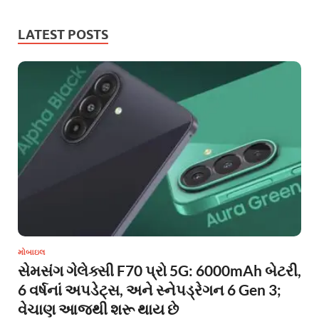
LATEST POSTS
મોબાઇલ
સેમસંગ ગેલેક્સી F70 પ્રો 5G: 6000mAh બેટરી,
6 વર્ષનાં અપડેટ્સ, અને સ્નેપડ્રેગન 6 Gen 3;
વેચાણ આજથી શરૂ થાય છે