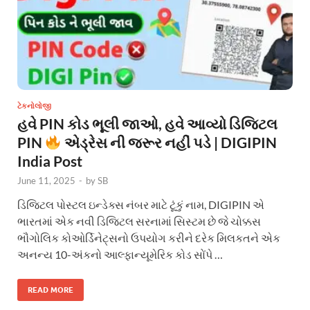
ટેકનોલોજી
હવે PIN કોડ ભૂલી જાઓ, હવે આવ્યો ડિજિટલ
PIN
એડ્રેસ ની જરૂર નહીં પડે | DIGIPIN
India Post
June 11, 2025
-
by
SB
ડિજિટલ પોસ્ટલ ઇન્ડેક્સ નંબર માટે ટૂંકું નામ, DIGIPIN એ
ભારતમાં એક નવી ડિજિટલ સરનામાં સિસ્ટમ છે જે ચોક્કસ
ભૌગોલિક કોઓર્ડિનેટ્સનો ઉપયોગ કરીને દરેક મિલકતને એક
અનન્ય 10-અંકનો આલ્ફાન્યૂમેરિક કોડ સોંપે …
READ MORE