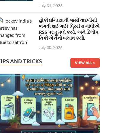
July 31, 2026
હોકી ઇન્ડિયાની જર્સી વાદળીથી
ભગવી થઈ ગઈ! પ્રિયંકા ગાંધીએ
RSS પર હુમલો કર્યો, અને દિલીપ
તિર્કીએ તેનો બચાવ કર્યો.
July 30, 2026
TIPS AND TRICKS
VIEW ALL