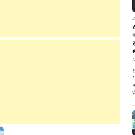
મ
બ
A
ફ
1
પ
છ