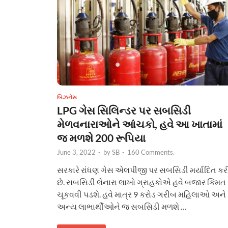
બિઝનેસ
LPG ગેસ સિલિન્ડર પર સબસિડી
મેળવનારાઓને આંચકો, હવે આ ખાતામાં
જ મળશે 200 રૂપિયા
June 3, 2022
-
by
SB
-
160 Comments.
સરકારે રાંધણ ગેસ એલપીજી પર સબસિડી મર્યાદિત કર
છે. સબસિડી લેનારા લાખો ગ્રાહકોએ હવે બજાર કિંમત
ચૂકવવી પડશે. હવે માત્ર 9 કરોડ ગરીબ મહિલાઓ અને
અન્ય લાભાર્થીઓને જ સબસિડી મળશે …