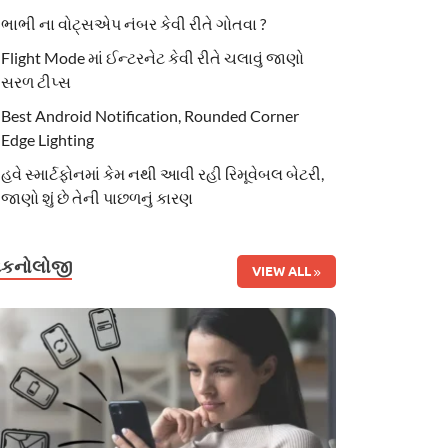
ભાભી ના વોટ્સએપ નંબર કેવી રીતે ગોતવા ?
Flight Mode માં ઈન્ટરનેટ કેવી રીતે ચલાવું જાણો
સરળ ટીપ્સ
Best Android Notification, Rounded Corner
Edge Lighting
હવે સ્માર્ટફોનમાં કેમ નથી આવી રહી રિમૂવેબલ બેટરી,
જાણો શું છે તેની પાછળનું કારણ
ટેકનોલોજી
VIEW ALL