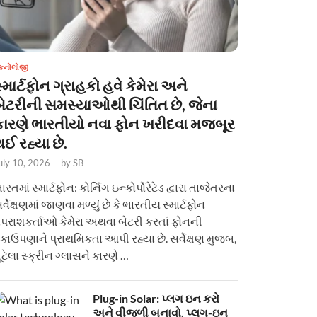
ેકનોલોજી
્માર્ટફોન ગ્રાહકો હવે કેમેરા અને
બેટરીની સમસ્યાઓથી ચિંતિત છે, જેના
કારણે ભારતીયો નવા ફોન ખરીદવા મજબૂર
ઈ રહ્યા છે.
uly 10, 2026
-
by
SB
ારતમાં સ્માર્ટફોન: કોર્નિંગ ઇન્કોર્પોરેટેડ દ્વારા તાજેતરના
ર્વેક્ષણમાં જાણવા મળ્યું છે કે ભારતીય સ્માર્ટફોન
પરાશકર્તાઓ કેમેરા અથવા બેટરી કરતાં ફોનની
કાઉપણાને પ્રાથમિકતા આપી રહ્યા છે. સર્વેક્ષણ મુજબ,
ૂટેલા સ્ક્રીન ગ્લાસને કારણે …
Plug-in Solar: પ્લગ ઇન કરો
અને વીજળી બનાવો. પ્લગ-ઇન