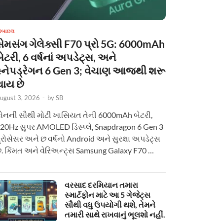
ોબાઇલ
સેમસંગ ગેલેક્સી F70 પ્રો 5G: 6000mAh
ેટરી, 6 વર્ષનાં અપડેટ્સ, અને
સ્નેપડ્રેગન 6 Gen 3; વેચાણ આજથી શરૂ
થાય છે
ugust 3, 2026
-
by
SB
ોનની સૌથી મોટી ખાસિયત તેની 6000mAh બેટરી,
20Hz સુપર AMOLED ડિસ્પ્લે, Snapdragon 6 Gen 3
્રોસેસર અને છ વર્ષનો Android અને સુરક્ષા અપડેટ્સ
ે. કિંમત અને વેરિઅન્ટ્સ Samsung Galaxy F70 …
વરસાદ દરમિયાન તમારા
સ્માર્ટફોન માટે આ 5 ગેજેટ્સ
સૌથી વધુ ઉપયોગી થશે, તેમને
તમારી સાથે રાખવાનું ભૂલશો નહીં.