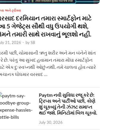
િપ્સ અને ટ્રીક્સ
વરસાદ દરમિયાન તમારા સ્માર્ટફોન માટે
આ 5 ગેજેટ્સ સૌથી વધુ ઉપયોગી થશે,
ેમને તમારી સાથે રાખવાનું ભૂલશો નહીં.
uly 31, 2026
-
by
SB
રમી પછી, ચોમાસાની ઋતુ શરીર અને મન બંનેને શાંત
રે છે. પરંતુ આ સુખદ હવામાન તમારા મોંઘા સ્માર્ટફોન
ાટે એક દુઃસ્વપ્નથી ઓછું નથી. તમે ચાલતા હોવ ત્યારે
ચાનક ધોધમાર વરસાદ …
Paytm નવી સુવિધા રજૂ કરે છે:
ટ્રિપ્સ અને પાર્ટીઓ પછી, કોણે
શું ચૂકવ્યું તેની ઝંઝટ સમાપ્ત
થઈ જશે. મિનિટોમાં બિલ ચૂકવો.
July 30, 2026