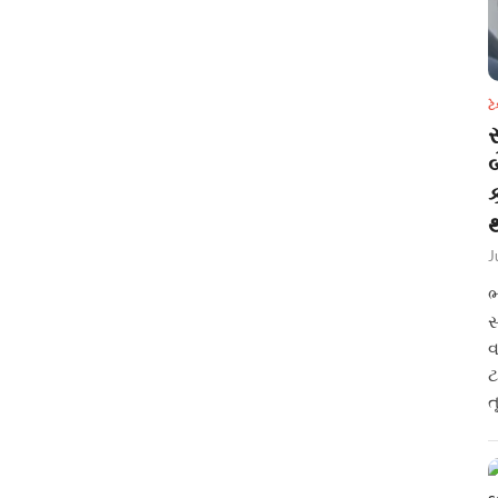
ટ
સ
થ
J
ભ
સ
વ
ટ
ત