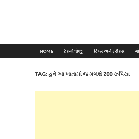
HOME
ટેકનોલોજી
ટિપ્સ અને ટ્રીક્સ
મ
TAG:
હવે આ ખાતામાં જ મળશે 200 રૂપિયા