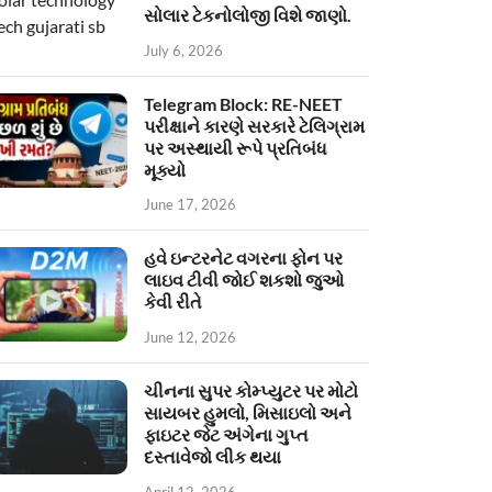
સોલાર ટેકનોલોજી વિશે જાણો.
July 6, 2026
Telegram Block: RE-NEET
પરીક્ષાને કારણે સરકારે ટેલિગ્રામ
પર અસ્થાયી રૂપે પ્રતિબંધ
મૂક્યો
June 17, 2026
હવે ઇન્ટરનેટ વગરના ફોન પર
લાઇવ ટીવી જોઈ શકશો જુઓ
કેવી રીતે
June 12, 2026
ચીનના સુપર કોમ્પ્યુટર પર મોટો
સાયબર હુમલો, મિસાઇલો અને
ફાઇટર જેટ અંગેના ગુપ્ત
દસ્તાવેજો લીક થયા
April 12, 2026