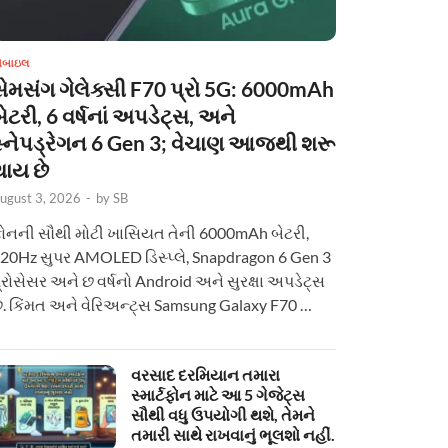
ોબાઇલ
સેમસંગ ગેલેક્સી F70 પ્રો 5G: 6000mAh
ેટરી, 6 વર્ષનાં અપડેટ્સ, અને
સ્નેપડ્રેગન 6 Gen 3; વેચાણ આજથી શરૂ
થાય છે
ugust 3, 2026
-
by
SB
ોનની સૌથી મોટી ખાસિયત તેની 6000mAh બેટરી,
20Hz સુપર AMOLED ડિસ્પ્લે, Snapdragon 6 Gen 3
્રોસેસર અને છ વર્ષનો Android અને સુરક્ષા અપડેટ્સ
ે. કિંમત અને વેરિઅન્ટ્સ Samsung Galaxy F70 …
વરસાદ દરમિયાન તમારા
સ્માર્ટફોન માટે આ 5 ગેજેટ્સ
સૌથી વધુ ઉપયોગી થશે, તેમને
તમારી સાથે રાખવાનું ભૂલશો નહીં.