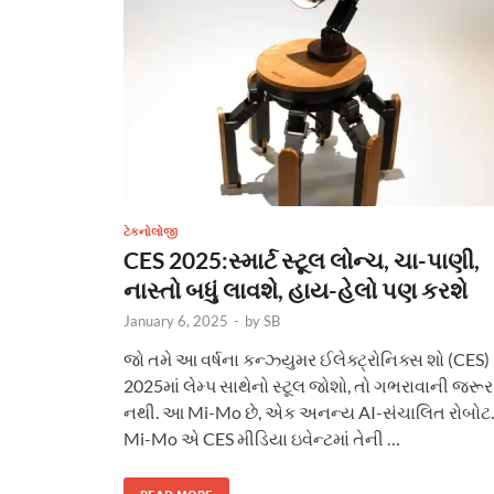
ટેકનોલોજી
CES 2025:સ્માર્ટ સ્ટૂલ લોન્ચ, ચા-પાણી,
નાસ્તો બધું લાવશે, હાય-હેલો પણ કરશે
January 6, 2025
-
by
SB
જો તમે આ વર્ષના કન્ઝ્યુમર ઈલેક્ટ્રોનિક્સ શો (CES)
2025માં લેમ્પ સાથેનો સ્ટૂલ જોશો, તો ગભરાવાની જરૂર
નથી. આ Mi-Mo છે, એક અનન્ય AI-સંચાલિત રોબોટ.
Mi-Mo એ CES મીડિયા ઇવેન્ટમાં તેની …