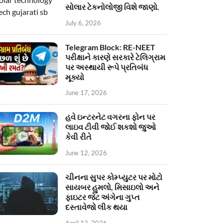
સોલાર ટેકનોલોજી વિશે જાણો.
July 6, 2026
Telegram Block: RE-NEET
પરીક્ષાને કારણે સરકારે ટેલિગ્રામ
પર અસ્થાયી રૂપે પ્રતિબંધ
મૂક્યો
June 17, 2026
હવે ઇન્ટરનેટ વગરના ફોન પર
લાઇવ ટીવી જોઈ શકશો જુઓ
કેવી રીતે
June 12, 2026
ચીનના સુપર કોમ્પ્યુટર પર મોટો
સાયબર હુમલો, મિસાઇલો અને
ફાઇટર જેટ અંગેના ગુપ્ત
દસ્તાવેજો લીક થયા
April 12, 2026