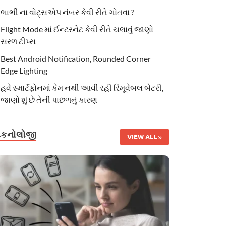
ભાભી ના વોટ્સએપ નંબર કેવી રીતે ગોતવા ?
Flight Mode માં ઈન્ટરનેટ કેવી રીતે ચલાવું જાણો
સરળ ટીપ્સ
Best Android Notification, Rounded Corner
Edge Lighting
હવે સ્માર્ટફોનમાં કેમ નથી આવી રહી રિમૂવેબલ બેટરી,
જાણો શું છે તેની પાછળનું કારણ
ટેકનોલોજી
VIEW ALL