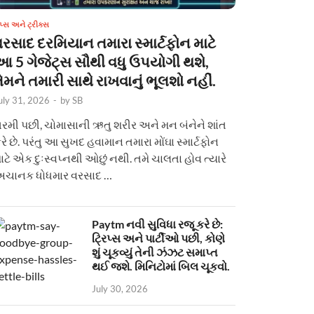
િપ્સ અને ટ્રીક્સ
વરસાદ દરમિયાન તમારા સ્માર્ટફોન માટે
આ 5 ગેજેટ્સ સૌથી વધુ ઉપયોગી થશે,
ેમને તમારી સાથે રાખવાનું ભૂલશો નહીં.
uly 31, 2026
-
by
SB
રમી પછી, ચોમાસાની ઋતુ શરીર અને મન બંનેને શાંત
રે છે. પરંતુ આ સુખદ હવામાન તમારા મોંઘા સ્માર્ટફોન
ાટે એક દુઃસ્વપ્નથી ઓછું નથી. તમે ચાલતા હોવ ત્યારે
ચાનક ધોધમાર વરસાદ …
Paytm નવી સુવિધા રજૂ કરે છે:
ટ્રિપ્સ અને પાર્ટીઓ પછી, કોણે
શું ચૂકવ્યું તેની ઝંઝટ સમાપ્ત
થઈ જશે. મિનિટોમાં બિલ ચૂકવો.
July 30, 2026