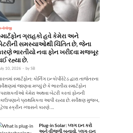
ેકનોલોજી
્માર્ટફોન ગ્રાહકો હવે કેમેરા અને
બેટરીની સમસ્યાઓથી ચિંતિત છે, જેના
કારણે ભારતીયો નવા ફોન ખરીદવા મજબૂર
ઈ રહ્યા છે.
uly 10, 2026
-
by
SB
ારતમાં સ્માર્ટફોન: કોર્નિંગ ઇન્કોર્પોરેટેડ દ્વારા તાજેતરના
ર્વેક્ષણમાં જાણવા મળ્યું છે કે ભારતીય સ્માર્ટફોન
પરાશકર્તાઓ કેમેરા અથવા બેટરી કરતાં ફોનની
કાઉપણાને પ્રાથમિકતા આપી રહ્યા છે. સર્વેક્ષણ મુજબ,
ૂટેલા સ્ક્રીન ગ્લાસને કારણે …
Plug-in Solar: પ્લગ ઇન કરો
અને વીજળી બનાવો. પ્લગ-ઇન