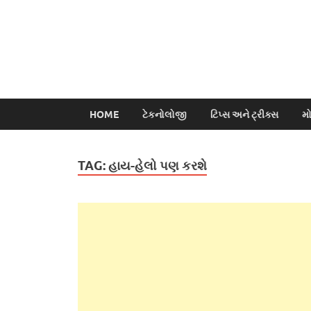
HOME
ટેકનોલોજી
ટિપ્સ અને ટ્રીક્સ
મ
TAG:
હાય-હેલો પણ કરશે