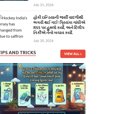
July 31, 2026
હોકી ઇન્ડિયાની જર્સી વાદળીથી
ભગવી થઈ ગઈ! પ્રિયંકા ગાંધીએ
RSS પર હુમલો કર્યો, અને દિલીપ
તિર્કીએ તેનો બચાવ કર્યો.
July 30, 2026
TIPS AND TRICKS
VIEW ALL