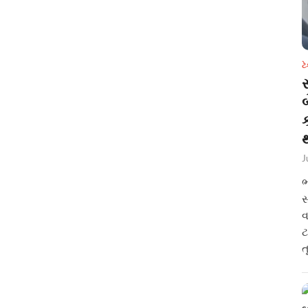
ટ
સ
થ
J
ભ
સ
વ
ટ
ત