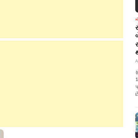
મ
બ
A
ફ
1
પ
છ