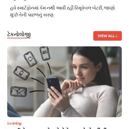
હવે સ્માર્ટફોનમાં કેમ નથી આવી રહી રિમૂવેબલ બેટરી, જાણો
શું છે તેની પાછળનું કારણ
ટેકનોલોજી
VIEW ALL
ટેકનોલોજી