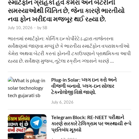
સ્માર્ટફોન ગ્રાહકો હવે કેમેરા અને બેટરીની
સમસ્યાઓથી ચિંતિત છે, જેના કારણે ભારતીયો
નવા ફોન ખરીદવા મજબૂર થઈ રહ્યા છે.
July 10, 2026
-
by
SB
ભારતમાં સ્માર્ટફોન: કોર્નિંગ ઇન્કોર્પોરેટેડ દ્વારા તાજેતરના
સર્વેક્ષણમાં જાણવા મળ્યું છે કે ભારતીય સ્માર્ટફોન વપરાશકર્તાઓ
કેમેરા અથવા બેટરી કરતાં ફોનની ટકાઉપણાને પ્રાથમિકતા આપી
રહ્યા છે. સર્વેક્ષણ મુજબ, તૂટેલા સ્ક્રીન ગ્લાસને કારણે …
Plug-in Solar: પ્લગ ઇન કરો અને
વીજળી બનાવો. પ્લગ-ઇન સોલાર
ટેકનોલોજી વિશે જાણો.
July 6, 2026
Telegram Block: RE-NEET પરીક્ષાને
કારણે સરકારે ટેલિગ્રામ પર અસ્થાયી રૂપે
પ્રતિબંધ મૂક્યો