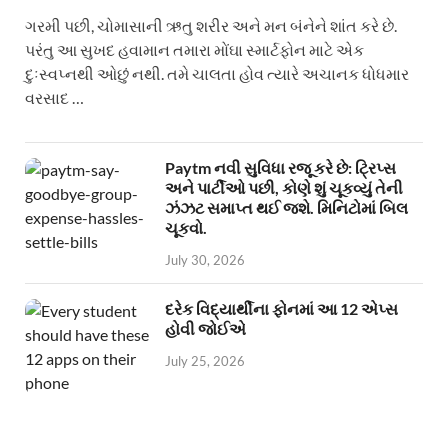
ગરમી પછી, ચોમાસાની ઋતુ શરીર અને મન બંનેને શાંત કરે છે.
પરંતુ આ સુખદ હવામાન તમારા મોંઘા સ્માર્ટફોન માટે એક
દુઃસ્વપ્નથી ઓછું નથી. તમે ચાલતા હોવ ત્યારે અચાનક ધોધમાર
વરસાદ …
Paytm નવી સુવિધા રજૂ કરે છે: ટ્રિપ્સ
અને પાર્ટીઓ પછી, કોણે શું ચૂકવ્યું તેની
ઝંઝટ સમાપ્ત થઈ જશે. મિનિટોમાં બિલ
ચૂકવો.
July 30, 2026
દરેક વિદ્યાર્થીના ફોનમાં આ 12 એપ્સ
હોવી જોઈએ
July 25, 2026