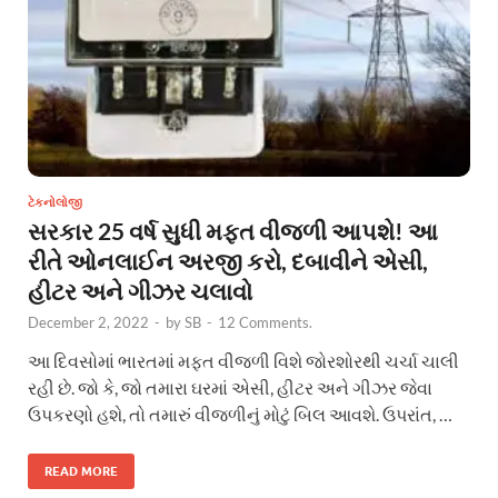
ટેકનોલોજી
સરકાર 25 વર્ષ સુધી મફત વીજળી આપશે! આ
રીતે ઓનલાઈન અરજી કરો, દબાવીને એસી,
હીટર અને ગીઝર ચલાવો
December 2, 2022
-
by
SB
-
12 Comments.
આ દિવસોમાં ભારતમાં મફત વીજળી વિશે જોરશોરથી ચર્ચા ચાલી
રહી છે. જો કે, જો તમારા ઘરમાં એસી, હીટર અને ગીઝર જેવા
ઉપકરણો હશે, તો તમારું વીજળીનું મોટું બિલ આવશે. ઉપરાંત, …
READ MORE