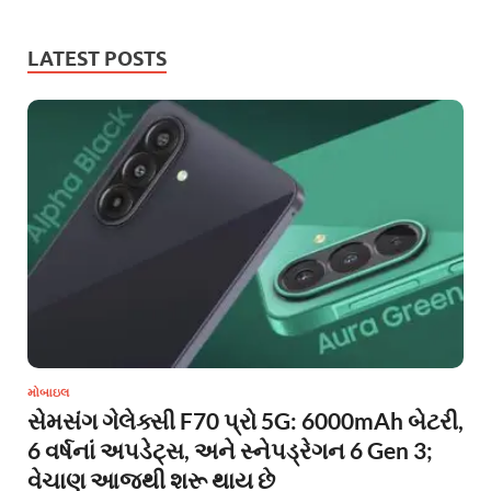
LATEST POSTS
મોબાઇલ
સેમસંગ ગેલેક્સી F70 પ્રો 5G: 6000mAh બેટરી,
6 વર્ષનાં અપડેટ્સ, અને સ્નેપડ્રેગન 6 Gen 3;
વેચાણ આજથી શરૂ થાય છે