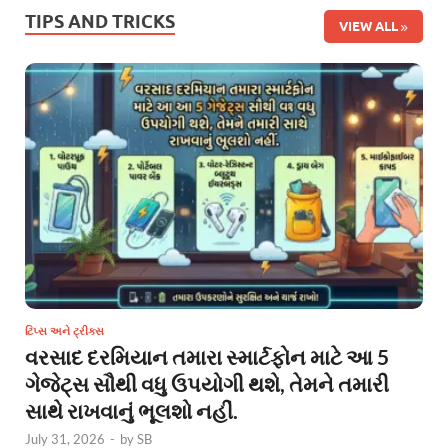
TIPS AND TRICKS
VIEW ALL
ટિપ્સ અને ટ્રીક્સ
વરસાદ દરમિયાન તમારા સ્માર્ટફોન માટે આ 5
ગેજેટ્સ સૌથી વધુ ઉપયોગી થશે, તેમને તમારી
સાથે રાખવાનું ભૂલશો નહીં.
July 31, 2026
-
by
SB