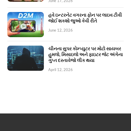
June 17, 2026
હવે ઇન્ટરનેટ વગરના ફોન પર લાઇવ ટીવી
જોઈ શકશો જુઓ કેવી રીતે
June 12, 2026
ચીનના સુપર કોમ્પ્યુટર પર મોટો સાયબર
હુમલો, મિસાઇલો અને ફાઇટર જેટ અંગેના
ગુપ્ત દસ્તાવેજો લીક થયા
April 12, 2026