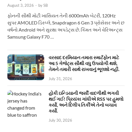
August 3, 2026
-
by
SB
ફોનની સૌથી મોટી ખાસિયત તેની 6000mAh બેટરી, 120Hz
સુપર AMOLED ડિસ્પ્લે, Snapdragon 6 Gen 3 પ્રોસેસર અને છ
વર્ષનો Android અને સુરક્ષા અપડેટ્સ છે. કિંમત અને વેરિઅન્ટ્સ
Samsung Galaxy F70 …
વરસાદ દરમિયાન તમારા સ્માર્ટફોન માટે
આ 5 ગેજેટ્સ સૌથી વધુ ઉપયોગી થશે,
તેમને તમારી સાથે રાખવાનું ભૂલશો નહીં.
July 31, 2026
હોકી ઇન્ડિયાની જર્સી વાદળીથી ભગવી
થઈ ગઈ! પ્રિયંકા ગાંધીએ RSS પર હુમલો
કર્યો, અને દિલીપ તિર્કીએ તેનો બચાવ
કર્યો.
July 30, 2026