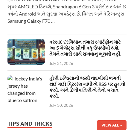
સુપર AMOLED ડિસ્પ્લે, Snapdragon 6 Gen 3 પ્રોસેસર અને છ
વર્ષનો Android અને સુરક્ષા અપડેટ્સ છે. કિંમત અને વેરિઅન્ટ્સ
Samsung Galaxy F70 …
વરસાદ દરમિયાન તમારા સ્માર્ટફોન માટે
આ 5 ગેજેટ્સ સૌથી વધુ ઉપયોગી થશે,
તેમને તમારી સાથે રાખવાનું ભૂલશો નહીં.
July 31, 2026
હોકી ઇન્ડિયાની જર્સી વાદળીથી ભગવી
થઈ ગઈ! પ્રિયંકા ગાંધીએ RSS પર હુમલો
કર્યો, અને દિલીપ તિર્કીએ તેનો બચાવ
કર્યો.
July 30, 2026
TIPS AND TRICKS
VIEW ALL