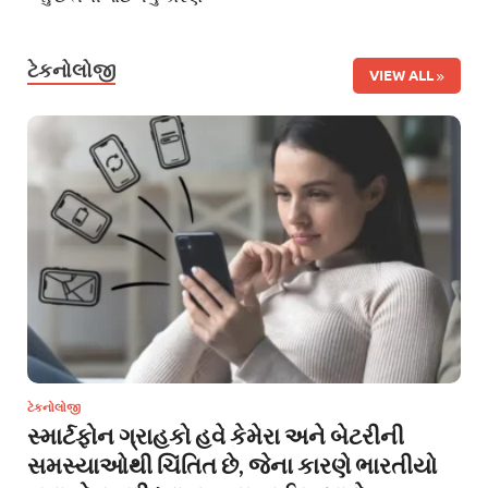
ટેકનોલોજી
VIEW ALL
ટેકનોલોજી
સ્માર્ટફોન ગ્રાહકો હવે કેમેરા અને બેટરીની
સમસ્યાઓથી ચિંતિત છે, જેના કારણે ભારતીયો