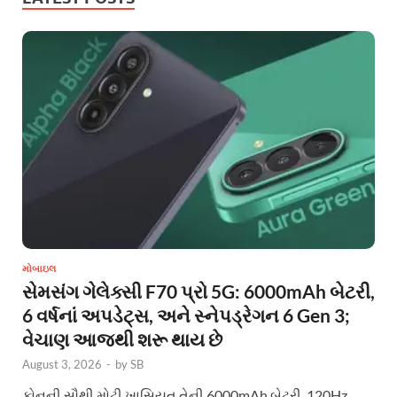
મોબાઇલ
સેમસંગ ગેલેક્સી F70 પ્રો 5G: 6000mAh બેટરી,
6 વર્ષનાં અપડેટ્સ, અને સ્નેપડ્રેગન 6 Gen 3;
વેચાણ આજથી શરૂ થાય છે
August 3, 2026
-
by
SB
ફોનની સૌથી મોટી ખાસિયત તેની 6000mAh બેટરી, 120Hz