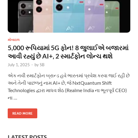
મોબાઇલ
5,000 રૂપિયામાં 5G ફોન! 8 જુલાઈએ બજારમાં
આવી રહ્યું છે AI+, 2 સ્માર્ટફોન લોન્ચ થશે
July 1, 2025
-
by
SB
એક નવી સ્માર્ટફોન બ્રાન્ડ હવે ભારતમાં પ્રવેશ કરવા જઈ રહી છે
અને તેની પાછળનું નામ AI+ છે, જે NxtQuantum Shift
Technologies દ્વારા માધવ શેઠ (Realme India ના ભૂતપૂર્વ CEO)
ના …
READ MORE
LATEST POSTS