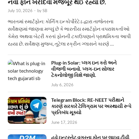
નવા ફોન ખરીદવા મજબૂર થઈ રહ્યા છે.
July 10, 2026
-
by
SB
ભારતમાં સ્માર્ટફોન: કોર્નિંગ ઇન્કોર્પોરેટેડ દ્વારા તાજેતરના
સર્વેક્ષણમાં જાણવા મળ્યું છે કે ભારતીય સ્માર્ટફોન વપરાશકર્તાઓ
કેમેરા અથવા બેટરી કરતાં ફોનની ટકાઉપણાને પ્રાથમિકતા આપી
રહ્યા છે. સર્વેક્ષણ મુજબ, તૂટેલા સ્ક્રીન ગ્લાસને કારણે …
Plug-in Solar: પ્લગ ઇન કરો અને
વીજળી બનાવો. પ્લગ-ઇન સોલાર
ટેકનોલોજી વિશે જાણો.
July 6, 2026
Telegram Block: RE-NEET પરીક્ષાને
કારણે સરકારે ટેલિગ્રામ પર અસ્થાયી રૂપે
પ્રતિબંધ મૂક્યો
June 17, 2026
હવે ઇન્ટરનેટ વગરના ફોન પર લાઇવ ટીવી