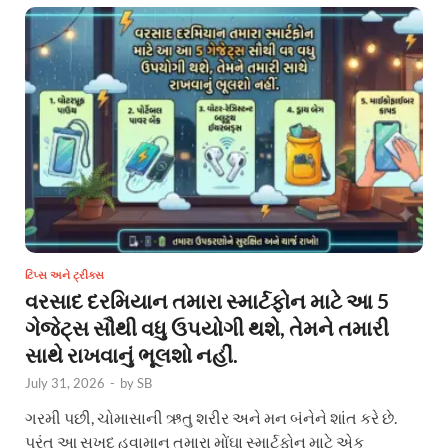
ટિપ્સ અને ટ્રીક્સ
વરસાદ દરમિયાન તમારા સ્માર્ટફોન માટે આ 5
ગેજેટ્સ સૌથી વધુ ઉપયોગી થશે, તેમને તમારી
સાથે રાખવાનું ભૂલશો નહીં.
July 31, 2026
-
by
SB
ગરમી પછી, ચોમાસાની ઋતુ શરીર અને મન બંનેને શાંત કરે છે.
પરંતુ આ સુખદ હવામાન તમારા મોંઘા સ્માર્ટફોન માટે એક