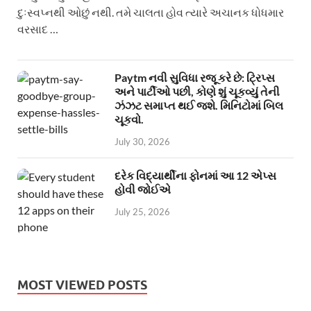
દુઃસ્વપ્નથી ઓછું નથી. તમે ચાલતા હોવ ત્યારે અચાનક ધોધમાર
વરસાદ …
Paytm નવી સુવિધા રજૂ કરે છે: ટ્રિપ્સ
અને પાર્ટીઓ પછી, કોણે શું ચૂકવ્યું તેની
ઝંઝટ સમાપ્ત થઈ જશે. મિનિટોમાં બિલ
ચૂકવો.
July 30, 2026
દરેક વિદ્યાર્થીના ફોનમાં આ 12 એપ્સ
હોવી જોઈએ
July 25, 2026
MOST VIEWED POSTS