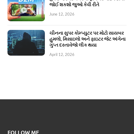
જોઈ શકશો જુઓ કેવી રીતે
June 12, 2026
ચીનના સુપર કોમ્પ્યુટર પર મોટો સાયબર
હુમલો, મિસાઇલો અને ફાઇટર જેટ અંગેના
ગુપ્ત દસ્તાવેજો લીક થયા
April 12, 2026
FOLLOW ME