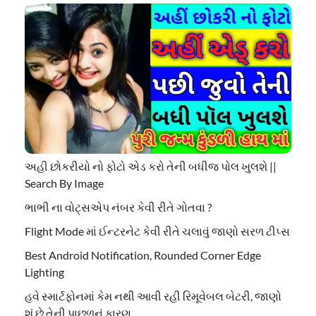
અહી છોકરીયો નો ફોટો એડ કરો તેની બધીજ પોલ ખુલશે ||
Search By Image
ભાભી ના વોટ્સએપ નંબર કેવી રીતે ગોતવા ?
Flight Mode માં ઈન્ટરનેટ કેવી રીતે ચલાવું જાણો સરળ ટીપ્સ
Best Android Notification, Rounded Corner Edge
Lighting
હવે સ્માર્ટફોનમાં કેમ નથી આવી રહી રિમૂવેબલ બેટરી, જાણો
શું છે તેની પાછળનું કારણ