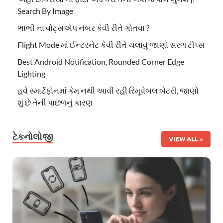
Search By Image
ભાભી ના વોટ્સએપ નંબર કેવી રીતે ગોતવા ?
Flight Mode માં ઈન્ટરનેટ કેવી રીતે ચલાવું જાણો સરળ ટીપ્સ
Best Android Notification, Rounded Corner Edge
Lighting
હવે સ્માર્ટફોનમાં કેમ નથી આવી રહી રિમૂવેબલ બેટરી, જાણો
શું છે તેની પાછળનું કારણ
ટેકનોલોજી
VIEW ALL