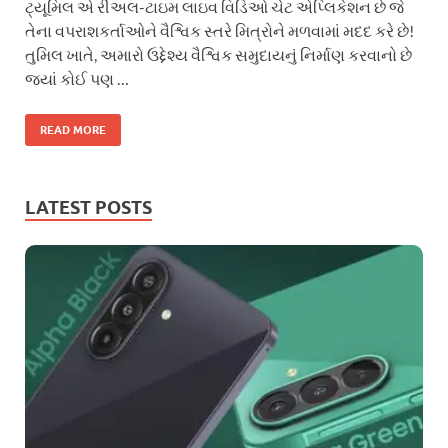
ટ્યૂમિલ એ રીઅલ-ટાઇમ લાઇવ વિડિઓ ચેટ એપ્લિકેશન છે જે
તેના વપરાશકર્તાઓને વૈશ્વિક સ્તરે મિત્રોને મળવામાં મદદ કરે છે!
તુમિલ ખાતે, અમારો ઉદ્દેશ્ય વૈશ્વિક સમુદાયનું નિર્માણ કરવાનો છે
જ્યાં કોઈ પણ …
READ MORE
LATEST POSTS