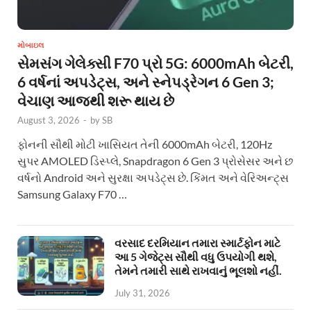
મોબાઇલ
સેમસંગ ગેલેક્સી F70 પ્રો 5G: 6000mAh બેટરી,
6 વર્ષનાં અપડેટ્સ, અને સ્નેપડ્રેગન 6 Gen 3;
વેચાણ આજથી શરૂ થાય છે
August 3, 2026
-
by
SB
ફોનની સૌથી મોટી ખાસિયત તેની 6000mAh બેટરી, 120Hz
સુપર AMOLED ડિસ્પ્લે, Snapdragon 6 Gen 3 પ્રોસેસર અને છ
વર્ષનો Android અને સુરક્ષા અપડેટ્સ છે. કિંમત અને વેરિઅન્ટ્સ
Samsung Galaxy F70 …
વરસાદ દરમિયાન તમારા સ્માર્ટફોન માટે
આ 5 ગેજેટ્સ સૌથી વધુ ઉપયોગી થશે,
તેમને તમારી સાથે રાખવાનું ભૂલશો નહીં.
July 31, 2026