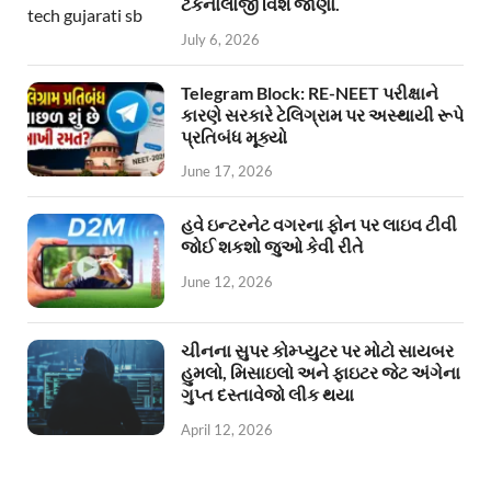
ટેકનોલોજી વિશે જાણો.
July 6, 2026
Telegram Block: RE-NEET પરીક્ષાને
કારણે સરકારે ટેલિગ્રામ પર અસ્થાયી રૂપે
પ્રતિબંધ મૂક્યો
June 17, 2026
હવે ઇન્ટરનેટ વગરના ફોન પર લાઇવ ટીવી
જોઈ શકશો જુઓ કેવી રીતે
June 12, 2026
ચીનના સુપર કોમ્પ્યુટર પર મોટો સાયબર
હુમલો, મિસાઇલો અને ફાઇટર જેટ અંગેના
ગુપ્ત દસ્તાવેજો લીક થયા
April 12, 2026