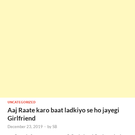
UNCATEGORIZED
Aaj Raate karo baat ladkiyo se ho jayegi
Girlfriend
December 23, 2019
-
by
SB