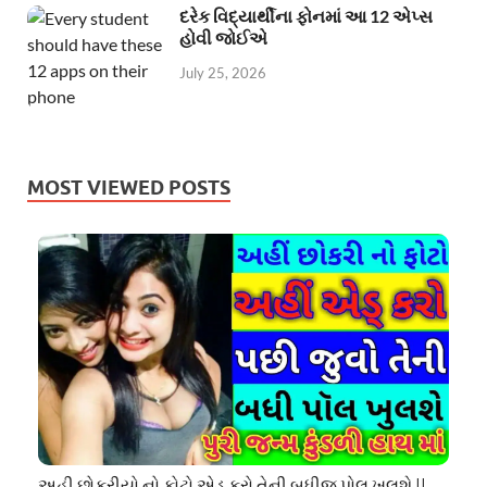
દરેક વિદ્યાર્થીના ફોનમાં આ 12 એપ્સ
હોવી જોઈએ
July 25, 2026
MOST VIEWED POSTS
અહી છોકરીયો નો ફોટો એડ કરો તેની બધીજ પોલ ખુલશે ||