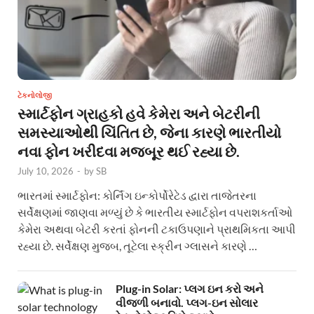
ટેકનોલોજી
સ્માર્ટફોન ગ્રાહકો હવે કેમેરા અને બેટરીની
સમસ્યાઓથી ચિંતિત છે, જેના કારણે ભારતીયો
નવા ફોન ખરીદવા મજબૂર થઈ રહ્યા છે.
July 10, 2026
-
by
SB
ભારતમાં સ્માર્ટફોન: કોર્નિંગ ઇન્કોર્પોરેટેડ દ્વારા તાજેતરના
સર્વેક્ષણમાં જાણવા મળ્યું છે કે ભારતીય સ્માર્ટફોન વપરાશકર્તાઓ
કેમેરા અથવા બેટરી કરતાં ફોનની ટકાઉપણાને પ્રાથમિકતા આપી
રહ્યા છે. સર્વેક્ષણ મુજબ, તૂટેલા સ્ક્રીન ગ્લાસને કારણે …
Plug-in Solar: પ્લગ ઇન કરો અને
વીજળી બનાવો. પ્લગ-ઇન સોલાર