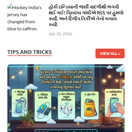
હોકી ઇન્ડિયાની જર્સી વાદળીથી ભગવી
થઈ ગઈ! પ્રિયંકા ગાંધીએ RSS પર હુમલો
કર્યો, અને દિલીપ તિર્કીએ તેનો બચાવ
કર્યો.
July 30, 2026
TIPS AND TRICKS
VIEW ALL