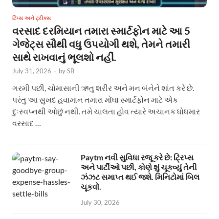
ટિપ્સ અને ટ્રીક્સ
વરસાદ દરમિયાન તમારા સ્માર્ટફોન માટે આ 5
ગેજેટ્સ સૌથી વધુ ઉપયોગી થશે, તેમને તમારી
સાથે રાખવાનું ભૂલશો નહીં.
July 31, 2026
-
by
SB
ગરમી પછી, ચોમાસાની ઋતુ શરીર અને મન બંનેને શાંત કરે છે.
પરંતુ આ સુખદ હવામાન તમારા મોંઘા સ્માર્ટફોન માટે એક
દુઃસ્વપ્નથી ઓછું નથી. તમે ચાલતા હોવ ત્યારે અચાનક ધોધમાર
વરસાદ …
Paytm નવી સુવિધા રજૂ કરે છે: ટ્રિપ્સ
અને પાર્ટીઓ પછી, કોણે શું ચૂકવ્યું તેની
ઝંઝટ સમાપ્ત થઈ જશે. મિનિટોમાં બિલ
ચૂકવો.
July 30, 2026