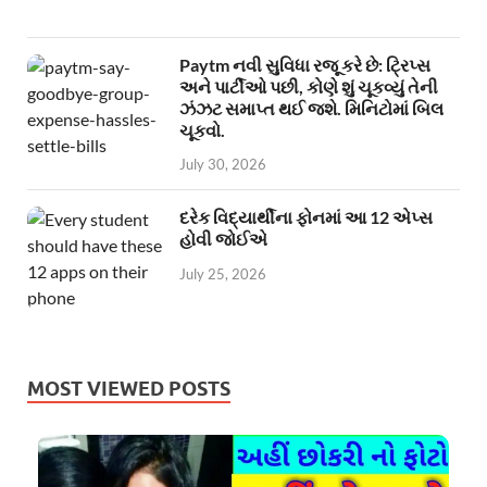
Paytm નવી સુવિધા રજૂ કરે છે: ટ્રિપ્સ
અને પાર્ટીઓ પછી, કોણે શું ચૂકવ્યું તેની
ઝંઝટ સમાપ્ત થઈ જશે. મિનિટોમાં બિલ
ચૂકવો.
July 30, 2026
દરેક વિદ્યાર્થીના ફોનમાં આ 12 એપ્સ
હોવી જોઈએ
July 25, 2026
MOST VIEWED POSTS