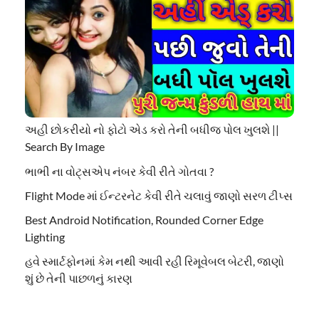
અહી છોકરીયો નો ફોટો એડ કરો તેની બધીજ પોલ ખુલશે ||
Search By Image
ભાભી ના વોટ્સએપ નંબર કેવી રીતે ગોતવા ?
Flight Mode માં ઈન્ટરનેટ કેવી રીતે ચલાવું જાણો સરળ ટીપ્સ
Best Android Notification, Rounded Corner Edge
Lighting
હવે સ્માર્ટફોનમાં કેમ નથી આવી રહી રિમૂવેબલ બેટરી, જાણો
શું છે તેની પાછળનું કારણ