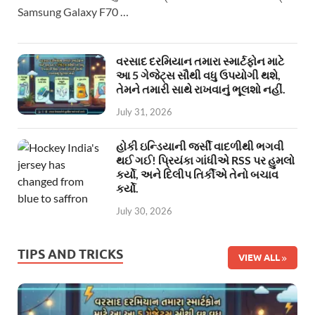
Samsung Galaxy F70 …
વરસાદ દરમિયાન તમારા સ્માર્ટફોન માટે
આ 5 ગેજેટ્સ સૌથી વધુ ઉપયોગી થશે,
તેમને તમારી સાથે રાખવાનું ભૂલશો નહીં.
July 31, 2026
હોકી ઇન્ડિયાની જર્સી વાદળીથી ભગવી
થઈ ગઈ! પ્રિયંકા ગાંધીએ RSS પર હુમલો
કર્યો, અને દિલીપ તિર્કીએ તેનો બચાવ
કર્યો.
July 30, 2026
TIPS AND TRICKS
VIEW ALL