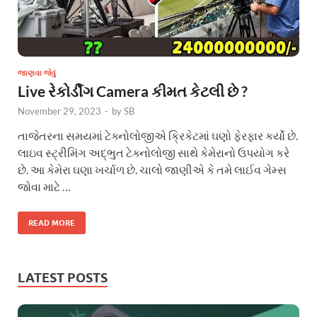
જાણવા જેવું
Live રેકોર્ડીંગ Camera કીમત કેટલી છે ?
November 29, 2023
-
by
SB
તાજેતરના સમયમાં ટેક્નોલોજીએ ક્રિકેટમાં ઘણો ફેરફાર કર્યો છે.
લાઇવ સ્ટ્રીમિંગ અદ્ભુત ટેક્નોલોજી સાથે કેમેરાનો ઉપયોગ કરે
છે. આ કેમેરા ઘણા ખર્ચાળ છે. ચાલો જાણીએ કે તમે લાઈવ ગેમ્સ
જોવા માટે …
READ MORE
LATEST POSTS