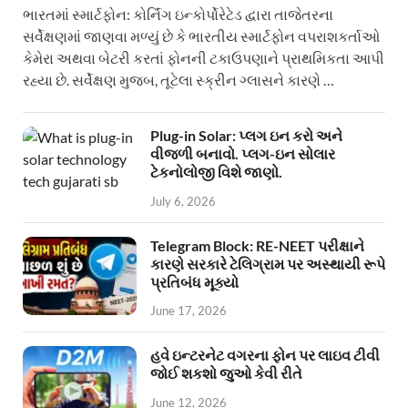
ભારતમાં સ્માર્ટફોન: કોર્નિંગ ઇન્કોર્પોરેટેડ દ્વારા તાજેતરના
સર્વેક્ષણમાં જાણવા મળ્યું છે કે ભારતીય સ્માર્ટફોન વપરાશકર્તાઓ
કેમેરા અથવા બેટરી કરતાં ફોનની ટકાઉપણાને પ્રાથમિકતા આપી
રહ્યા છે. સર્વેક્ષણ મુજબ, તૂટેલા સ્ક્રીન ગ્લાસને કારણે …
Plug-in Solar: પ્લગ ઇન કરો અને
વીજળી બનાવો. પ્લગ-ઇન સોલાર
ટેકનોલોજી વિશે જાણો.
July 6, 2026
Telegram Block: RE-NEET પરીક્ષાને
કારણે સરકારે ટેલિગ્રામ પર અસ્થાયી રૂપે
પ્રતિબંધ મૂક્યો
June 17, 2026
હવે ઇન્ટરનેટ વગરના ફોન પર લાઇવ ટીવી
જોઈ શકશો જુઓ કેવી રીતે
June 12, 2026