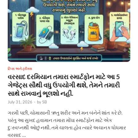
ટિપ્સ અને ટ્રીક્સ
વરસાદ દરમિયાન તમારા સ્માર્ટફોન માટે આ 5
ગેજેટ્સ સૌથી વધુ ઉપયોગી થશે, તેમને તમારી
સાથે રાખવાનું ભૂલશો નહીં.
July 31, 2026
-
by
SB
ગરમી પછી, ચોમાસાની ઋતુ શરીર અને મન બંનેને શાંત કરે છે.
પરંતુ આ સુખદ હવામાન તમારા મોંઘા સ્માર્ટફોન માટે એક
દુઃસ્વપ્નથી ઓછું નથી. તમે ચાલતા હોવ ત્યારે અચાનક ધોધમાર
વરસાદ …