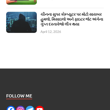
ચીનના સુપર કોમ્પ્યુટર પર મોટો સાયબર
હુમલો, મિસાઇલો અને ફાઇટર જેટ અંગેના
ગુપ્ત દસ્તાવેજો લીક થયા
April 12, 2026
FOLLOW ME