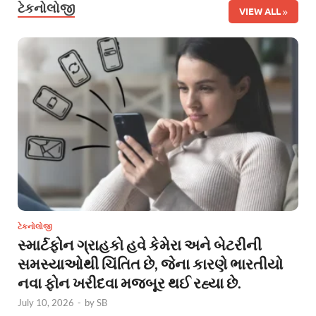
ટેકનોલોજી
VIEW ALL
ટેકનોલોજી
સ્માર્ટફોન ગ્રાહકો હવે કેમેરા અને બેટરીની
સમસ્યાઓથી ચિંતિત છે, જેના કારણે ભારતીયો
નવા ફોન ખરીદવા મજબૂર થઈ રહ્યા છે.
July 10, 2026
-
by
SB