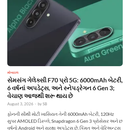
મોબાઇલ
સેમસંગ ગેલેક્સી F70 પ્રો 5G: 6000mAh બેટરી,
6 વર્ષનાં અપડેટ્સ, અને સ્નેપડ્રેગન 6 Gen 3;
વેચાણ આજથી શરૂ થાય છે
August 3, 2026
-
by
SB
ફોનની સૌથી મોટી ખાસિયત તેની 6000mAh બેટરી, 120Hz
સુપર AMOLED ડિસ્પ્લે, Snapdragon 6 Gen 3 પ્રોસેસર અને છ
વર્ષનો Android અને સુરક્ષા અપડેટ્સ છે. કિંમત અને વેરિઅન્ટ્સ