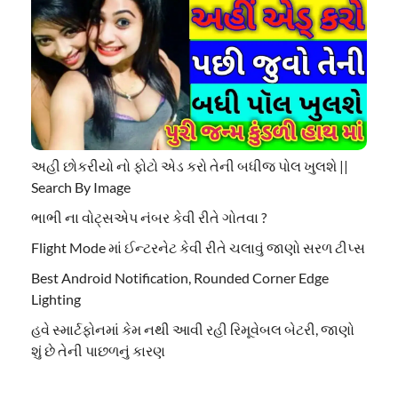
અહી છોકરીયો નો ફોટો એડ કરો તેની બધીજ પોલ ખુલશે ||
Search By Image
ભાભી ના વોટ્સએપ નંબર કેવી રીતે ગોતવા ?
Flight Mode માં ઈન્ટરનેટ કેવી રીતે ચલાવું જાણો સરળ ટીપ્સ
Best Android Notification, Rounded Corner Edge
Lighting
હવે સ્માર્ટફોનમાં કેમ નથી આવી રહી રિમૂવેબલ બેટરી, જાણો
શું છે તેની પાછળનું કારણ