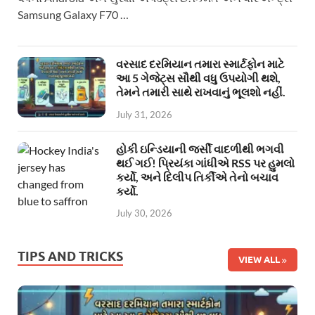
Samsung Galaxy F70 …
વરસાદ દરમિયાન તમારા સ્માર્ટફોન માટે
આ 5 ગેજેટ્સ સૌથી વધુ ઉપયોગી થશે,
તેમને તમારી સાથે રાખવાનું ભૂલશો નહીં.
July 31, 2026
હોકી ઇન્ડિયાની જર્સી વાદળીથી ભગવી
થઈ ગઈ! પ્રિયંકા ગાંધીએ RSS પર હુમલો
કર્યો, અને દિલીપ તિર્કીએ તેનો બચાવ
કર્યો.
July 30, 2026
TIPS AND TRICKS
VIEW ALL