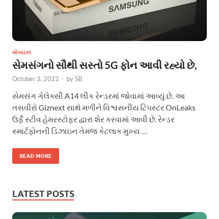
મોબાઇલ
સેમસંગનો સૌથી સસ્તો 5G ફોન આવી રહ્યો છે,
October 3, 2022
-
by
SB
સેમસંગ ગેલેક્સી A14 લીક રેન્ડરમાં જોવામાં આવ્યું છે. આ
તસવીરો Giznext સાથે મળીને વિશ્વસનીય ટિપસ્ટર OnLeaks
ઉર્ફે સ્ટીવ હેમરસ્ટોફર દ્વારા શેર કરવામાં આવી છે. રેન્ડર
સ્માર્ટફોનની ડિઝાઇન તેમજ કેટલાક મુખ્ય …
READ MORE
LATEST POSTS