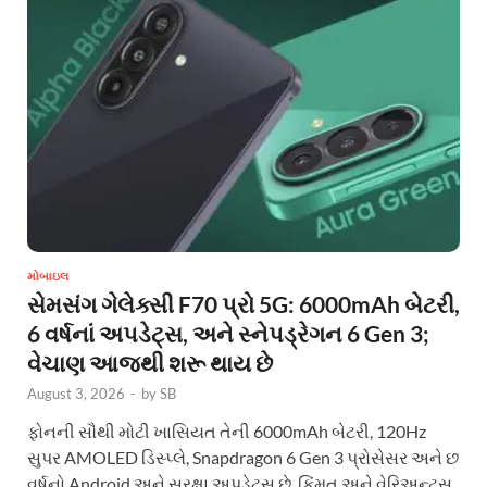
મોબાઇલ
સેમસંગ ગેલેક્સી F70 પ્રો 5G: 6000mAh બેટરી,
6 વર્ષનાં અપડેટ્સ, અને સ્નેપડ્રેગન 6 Gen 3;
વેચાણ આજથી શરૂ થાય છે
August 3, 2026
-
by
SB
ફોનની સૌથી મોટી ખાસિયત તેની 6000mAh બેટરી, 120Hz
સુપર AMOLED ડિસ્પ્લે, Snapdragon 6 Gen 3 પ્રોસેસર અને છ
વર્ષનો Android અને સુરક્ષા અપડેટ્સ છે. કિંમત અને વેરિઅન્ટ્સ