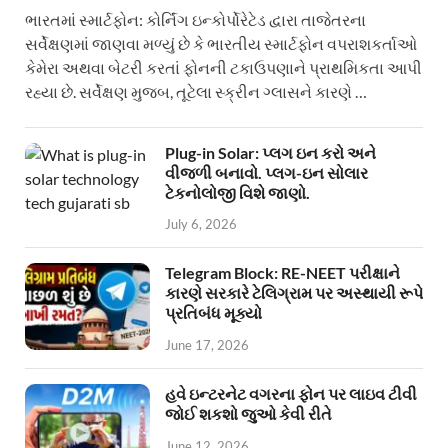
ભારતમાં સ્માર્ટફોન: કોર્નિંગ ઇન્કોર્પોરેટેડ દ્વારા તાજેતરના
સર્વેક્ષણમાં જાણવા મળ્યું છે કે ભારતીય સ્માર્ટફોન વપરાશકર્તાઓ
કેમેરા અથવા બેટરી કરતાં ફોનની ટકાઉપણાને પ્રાથમિકતા આપી
રહ્યા છે. સર્વેક્ષણ મુજબ, તૂટેલા સ્ક્રીન ગ્લાસને કારણે …
Plug-in Solar: પ્લગ ઇન કરો અને
વીજળી બનાવો. પ્લગ-ઇન સોલાર
ટેકનોલોજી વિશે જાણો.
July 6, 2026
Telegram Block: RE-NEET પરીક્ષાને
કારણે સરકારે ટેલિગ્રામ પર અસ્થાયી રૂપે
પ્રતિબંધ મૂક્યો
June 17, 2026
હવે ઇન્ટરનેટ વગરના ફોન પર લાઇવ ટીવી
જોઈ શકશો જુઓ કેવી રીતે
June 12, 2026