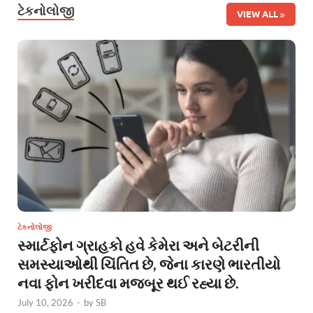
ટેકનોલોજી
VIEW ALL
ટેકનોલોજી
સ્માર્ટફોન ગ્રાહકો હવે કેમેરા અને બેટરીની
સમસ્યાઓથી ચિંતિત છે, જેના કારણે ભારતીયો
નવા ફોન ખરીદવા મજબૂર થઈ રહ્યા છે.
July 10, 2026
-
by
SB