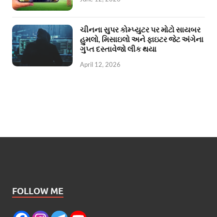
ચીનના સુપર કોમ્પ્યુટર પર મોટો સાયબર
હુમલો, મિસાઇલો અને ફાઇટર જેટ અંગેના
ગુપ્ત દસ્તાવેજો લીક થયા
April 12, 2026
FOLLOW ME