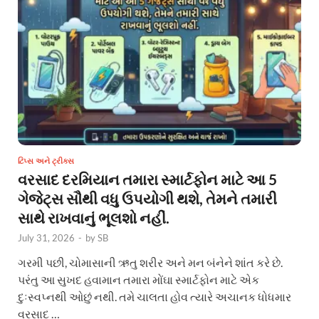
ટિપ્સ અને ટ્રીક્સ
વરસાદ દરમિયાન તમારા સ્માર્ટફોન માટે આ 5
ગેજેટ્સ સૌથી વધુ ઉપયોગી થશે, તેમને તમારી
સાથે રાખવાનું ભૂલશો નહીં.
July 31, 2026
-
by
SB
ગરમી પછી, ચોમાસાની ઋતુ શરીર અને મન બંનેને શાંત કરે છે.
પરંતુ આ સુખદ હવામાન તમારા મોંઘા સ્માર્ટફોન માટે એક
દુઃસ્વપ્નથી ઓછું નથી. તમે ચાલતા હોવ ત્યારે અચાનક ધોધમાર
વરસાદ …