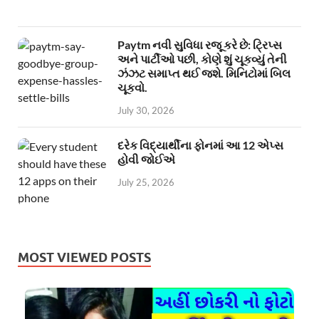
Paytm નવી સુવિધા રજૂ કરે છે: ટ્રિપ્સ
અને પાર્ટીઓ પછી, કોણે શું ચૂકવ્યું તેની
ઝંઝટ સમાપ્ત થઈ જશે. મિનિટોમાં બિલ
ચૂકવો.
July 30, 2026
દરેક વિદ્યાર્થીના ફોનમાં આ 12 એપ્સ
હોવી જોઈએ
July 25, 2026
MOST VIEWED POSTS