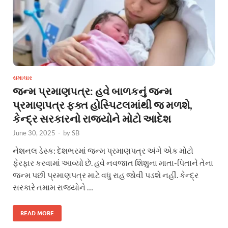
સમાચાર
જન્મ પ્રમાણપત્ર: હવે બાળકનું જન્મ
પ્રમાણપત્ર ફક્ત હોસ્પિટલમાંથી જ મળશે,
કેન્દ્ર સરકારનો રાજ્યોને મોટો આદેશ
June 30, 2025
-
by
SB
નેશનલ ડેસ્ક: દેશભરમાં જન્મ પ્રમાણપત્ર અંગે એક મોટો
ફેરફાર કરવામાં આવ્યો છે. હવે નવજાત શિશુના માતા-પિતાને તેના
જન્મ પછી પ્રમાણપત્ર માટે વધુ રાહ જોવી પડશે નહીં. કેન્દ્ર
સરકારે તમામ રાજ્યોને …
READ MORE