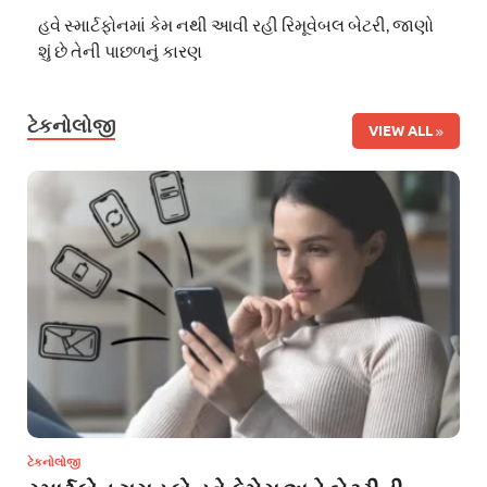
હવે સ્માર્ટફોનમાં કેમ નથી આવી રહી રિમૂવેબલ બેટરી, જાણો
શું છે તેની પાછળનું કારણ
ટેકનોલોજી
VIEW ALL
ટેકનોલોજી