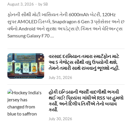
August 3, 2026
-
by
SB
ફોનની સૌથી મોટી ખાસિયત તેની 6000mAh બેટરી, 120Hz
સુપર AMOLED ડિસ્પ્લે, Snapdragon 6 Gen 3 પ્રોસેસર અને છ
વર્ષનો Android અને સુરક્ષા અપડેટ્સ છે. કિંમત અને વેરિઅન્ટ્સ
Samsung Galaxy F70 …
વરસાદ દરમિયાન તમારા સ્માર્ટફોન માટે
આ 5 ગેજેટ્સ સૌથી વધુ ઉપયોગી થશે,
તેમને તમારી સાથે રાખવાનું ભૂલશો નહીં.
July 31, 2026
હોકી ઇન્ડિયાની જર્સી વાદળીથી ભગવી
થઈ ગઈ! પ્રિયંકા ગાંધીએ RSS પર હુમલો
કર્યો, અને દિલીપ તિર્કીએ તેનો બચાવ
કર્યો.
July 30, 2026