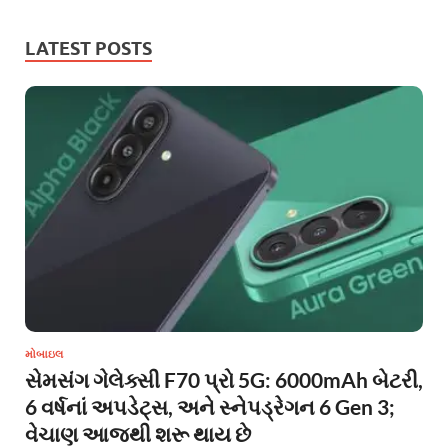
LATEST POSTS
મોબાઇલ
સેમસંગ ગેલેક્સી F70 પ્રો 5G: 6000mAh બેટરી,
6 વર્ષનાં અપડેટ્સ, અને સ્નેપડ્રેગન 6 Gen 3;
વેચાણ આજથી શરૂ થાય છે