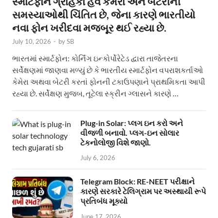
સ્માર્ટફોન ગ્રાહકો હવે કેમેરા અને બેટરીની
સમસ્યાઓથી ચિંતિત છે, જેના કારણે ભારતીયો
નવા ફોન ખરીદવા મજબૂર થઈ રહ્યા છે.
July 10, 2026
-
by
SB
ભારતમાં સ્માર્ટફોન: કોર્નિંગ ઇન્કોર્પોરેટેડ દ્વારા તાજેતરના
સર્વેક્ષણમાં જાણવા મળ્યું છે કે ભારતીય સ્માર્ટફોન વપરાશકર્તાઓ
કેમેરા અથવા બેટરી કરતાં ફોનની ટકાઉપણાને પ્રાથમિકતા આપી
રહ્યા છે. સર્વેક્ષણ મુજબ, તૂટેલા સ્ક્રીન ગ્લાસને કારણે …
Plug-in Solar: પ્લગ ઇન કરો અને
વીજળી બનાવો. પ્લગ-ઇન સોલાર
ટેકનોલોજી વિશે જાણો.
July 6, 2026
Telegram Block: RE-NEET પરીક્ષાને
કારણે સરકારે ટેલિગ્રામ પર અસ્થાયી રૂપે
પ્રતિબંધ મૂક્યો
June 17, 2026