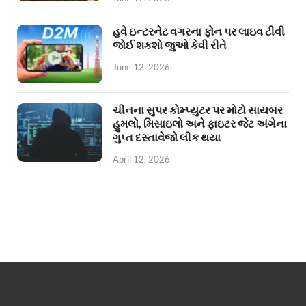
હવે ઇન્ટરનેટ વગરના ફોન પર લાઇવ ટીવી
જોઈ શકશો જુઓ કેવી રીતે
June 12, 2026
ચીનના સુપર કોમ્પ્યુટર પર મોટો સાયબર
હુમલો, મિસાઇલો અને ફાઇટર જેટ અંગેના
ગુપ્ત દસ્તાવેજો લીક થયા
April 12, 2026