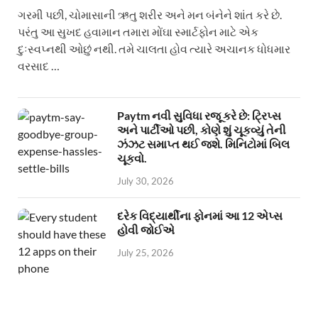
ગરમી પછી, ચોમાસાની ઋતુ શરીર અને મન બંનેને શાંત કરે છે.
પરંતુ આ સુખદ હવામાન તમારા મોંઘા સ્માર્ટફોન માટે એક
દુઃસ્વપ્નથી ઓછું નથી. તમે ચાલતા હોવ ત્યારે અચાનક ધોધમાર
વરસાદ …
Paytm નવી સુવિધા રજૂ કરે છે: ટ્રિપ્સ
અને પાર્ટીઓ પછી, કોણે શું ચૂકવ્યું તેની
ઝંઝટ સમાપ્ત થઈ જશે. મિનિટોમાં બિલ
ચૂકવો.
July 30, 2026
દરેક વિદ્યાર્થીના ફોનમાં આ 12 એપ્સ
હોવી જોઈએ
July 25, 2026