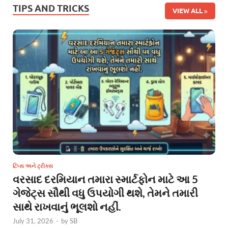
TIPS AND TRICKS
VIEW ALL
ટિપ્સ અને ટ્રીક્સ
વરસાદ દરમિયાન તમારા સ્માર્ટફોન માટે આ 5
ગેજેટ્સ સૌથી વધુ ઉપયોગી થશે, તેમને તમારી
સાથે રાખવાનું ભૂલશો નહીં.
July 31, 2026
-
by
SB