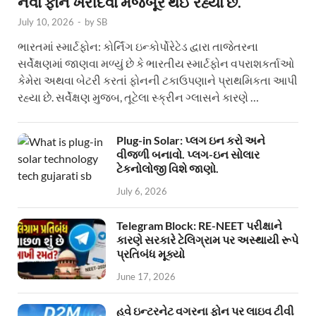
નવા ફોન ખરીદવા મજબૂર થઈ રહ્યા છે.
July 10, 2026
-
by
SB
ભારતમાં સ્માર્ટફોન: કોર્નિંગ ઇન્કોર્પોરેટેડ દ્વારા તાજેતરના
સર્વેક્ષણમાં જાણવા મળ્યું છે કે ભારતીય સ્માર્ટફોન વપરાશકર્તાઓ
કેમેરા અથવા બેટરી કરતાં ફોનની ટકાઉપણાને પ્રાથમિકતા આપી
રહ્યા છે. સર્વેક્ષણ મુજબ, તૂટેલા સ્ક્રીન ગ્લાસને કારણે …
Plug-in Solar: પ્લગ ઇન કરો અને
વીજળી બનાવો. પ્લગ-ઇન સોલાર
ટેકનોલોજી વિશે જાણો.
July 6, 2026
Telegram Block: RE-NEET પરીક્ષાને
કારણે સરકારે ટેલિગ્રામ પર અસ્થાયી રૂપે
પ્રતિબંધ મૂક્યો
June 17, 2026
હવે ઇન્ટરનેટ વગરના ફોન પર લાઇવ ટીવી