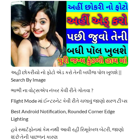
અહી છોકરીયો નો ફોટો એડ કરો તેની બધીજ પોલ ખુલશે ||
Search By Image
ભાભી ના વોટ્સએપ નંબર કેવી રીતે ગોતવા ?
Flight Mode માં ઈન્ટરનેટ કેવી રીતે ચલાવું જાણો સરળ ટીપ્સ
Best Android Notification, Rounded Corner Edge
Lighting
હવે સ્માર્ટફોનમાં કેમ નથી આવી રહી રિમૂવેબલ બેટરી, જાણો
શું છે તેની પાછળનું કારણ