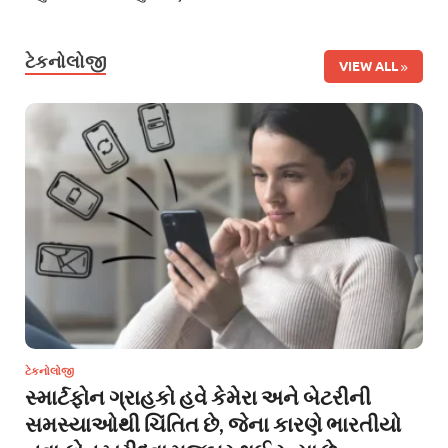
ટેકનોલોજી
VIEW ALL
ટેકનોલોજી
સ્માર્ટફોન ગ્રાહકો હવે કેમેરા અને બેટરીની
સમસ્યાઓથી ચિંતિત છે, જેના કારણે ભારતીયો