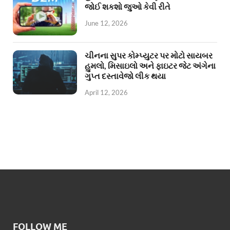
જોઈ શકશો જુઓ કેવી રીતે
June 12, 2026
ચીનના સુપર કોમ્પ્યુટર પર મોટો સાયબર
હુમલો, મિસાઇલો અને ફાઇટર જેટ અંગેના
ગુપ્ત દસ્તાવેજો લીક થયા
April 12, 2026
FOLLOW ME