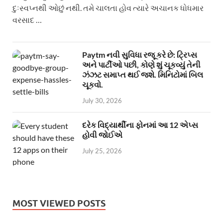
દુઃસ્વપ્નથી ઓછું નથી. તમે ચાલતા હોવ ત્યારે અચાનક ધોધમાર
વરસાદ …
Paytm નવી સુવિધા રજૂ કરે છે: ટ્રિપ્સ
અને પાર્ટીઓ પછી, કોણે શું ચૂકવ્યું તેની
ઝંઝટ સમાપ્ત થઈ જશે. મિનિટોમાં બિલ
ચૂકવો.
July 30, 2026
દરેક વિદ્યાર્થીના ફોનમાં આ 12 એપ્સ
હોવી જોઈએ
July 25, 2026
MOST VIEWED POSTS