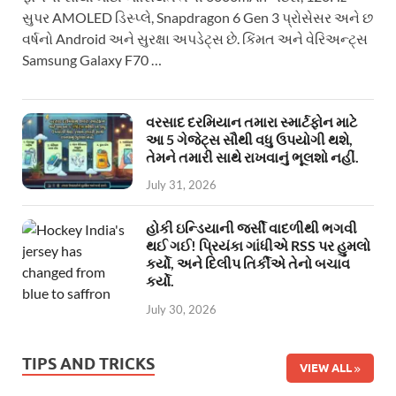
સુપર AMOLED ડિસ્પ્લે, Snapdragon 6 Gen 3 પ્રોસેસર અને છ
વર્ષનો Android અને સુરક્ષા અપડેટ્સ છે. કિંમત અને વેરિઅન્ટ્સ
Samsung Galaxy F70 …
વરસાદ દરમિયાન તમારા સ્માર્ટફોન માટે
આ 5 ગેજેટ્સ સૌથી વધુ ઉપયોગી થશે,
તેમને તમારી સાથે રાખવાનું ભૂલશો નહીં.
July 31, 2026
હોકી ઇન્ડિયાની જર્સી વાદળીથી ભગવી
થઈ ગઈ! પ્રિયંકા ગાંધીએ RSS પર હુમલો
કર્યો, અને દિલીપ તિર્કીએ તેનો બચાવ
કર્યો.
July 30, 2026
TIPS AND TRICKS
VIEW ALL