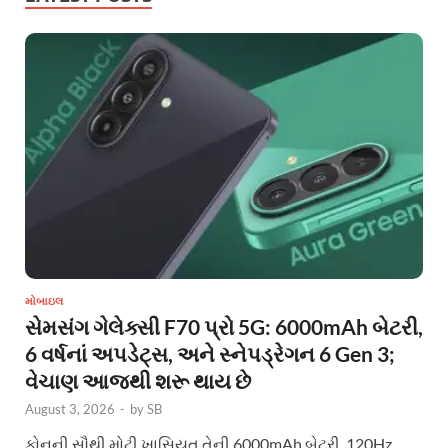
મોબાઇલ
સેમસંગ ગેલેક્સી F70 પ્રો 5G: 6000mAh બેટરી,
6 વર્ષનાં અપડેટ્સ, અને સ્નેપડ્રેગન 6 Gen 3;
વેચાણ આજથી શરૂ થાય છે
August 3, 2026
-
by
SB
ફોનની સૌથી મોટી ખાસિયત તેની 6000mAh બેટરી, 120Hz