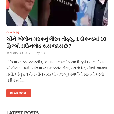
ટેકનોલોજી
ચીને એલોન મસ્કનું ગૌરવ તોડ્યું, 1 સેકન્ડમાં 10
ફિલ્મો ડાઉનલોડ થય જાય છે ?
January 30, 2025
-
by
SB
સેટેલાઇટ ઇન્ટરનેટની દુનિયામાં એક દોડ ચાલી રહી છે. આ રેસમાં
એલોન મસ્કની સેટેલાઇટ ઇન્ટરનેટ સેવા, સ્ટારલિંક, સૌથી આગળ
હતી. પરંતુ હવે તેને ચીન તરફથી મજબૂત સ્પર્ધાનો સામનો કરવો
પડી રહ્યો …
READ MORE
LATEST POSTS