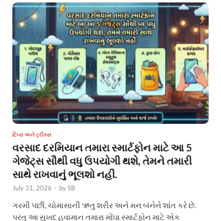
ટિપ્સ અને ટ્રીક્સ
વરસાદ દરમિયાન તમારા સ્માર્ટફોન માટે આ 5
ગેજેટ્સ સૌથી વધુ ઉપયોગી થશે, તેમને તમારી
સાથે રાખવાનું ભૂલશો નહીં.
July 31, 2026
-
by
SB
ગરમી પછી, ચોમાસાની ઋતુ શરીર અને મન બંનેને શાંત કરે છે.
પરંતુ આ સુખદ હવામાન તમારા મોંઘા સ્માર્ટફોન માટે એક