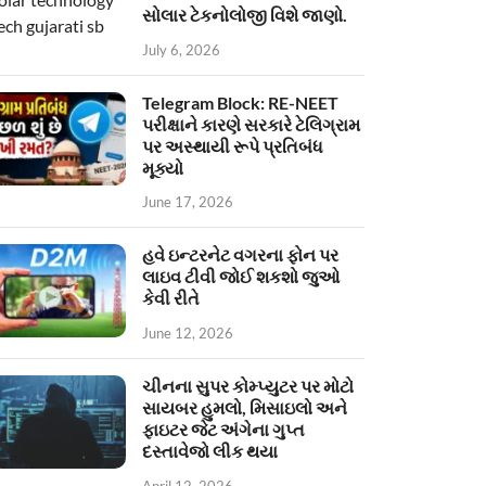
સોલાર ટેકનોલોજી વિશે જાણો.
July 6, 2026
Telegram Block: RE-NEET
પરીક્ષાને કારણે સરકારે ટેલિગ્રામ
પર અસ્થાયી રૂપે પ્રતિબંધ
મૂક્યો
June 17, 2026
હવે ઇન્ટરનેટ વગરના ફોન પર
લાઇવ ટીવી જોઈ શકશો જુઓ
કેવી રીતે
June 12, 2026
ચીનના સુપર કોમ્પ્યુટર પર મોટો
સાયબર હુમલો, મિસાઇલો અને
ફાઇટર જેટ અંગેના ગુપ્ત
દસ્તાવેજો લીક થયા
April 12, 2026