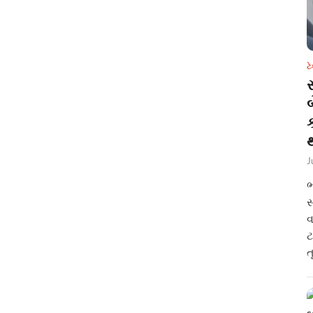
ટ
સ
થ
J
ભ
સ
વ
ટ
ત