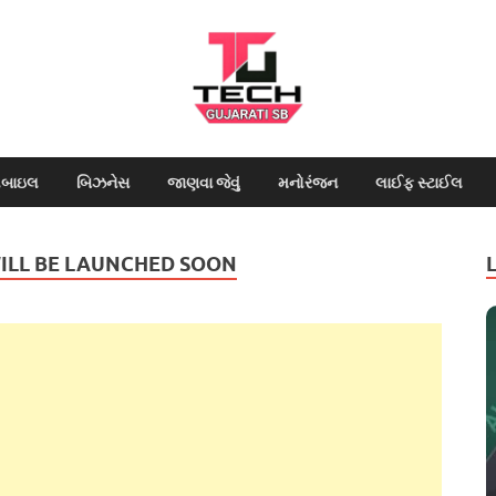
Tech Gujara
Tech News, Latest technology news
ોબાઇલ
બિઝનેસ
જાણવા જેવું
મનોરંજન
લાઈફ સ્ટાઈલ
tablets, laptops, 
ILL BE LAUNCHED SOON