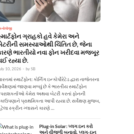
ેકનોલોજી
્માર્ટફોન ગ્રાહકો હવે કેમેરા અને
બેટરીની સમસ્યાઓથી ચિંતિત છે, જેના
કારણે ભારતીયો નવા ફોન ખરીદવા મજબૂર
ઈ રહ્યા છે.
uly 10, 2026
-
by
SB
ારતમાં સ્માર્ટફોન: કોર્નિંગ ઇન્કોર્પોરેટેડ દ્વારા તાજેતરના
ર્વેક્ષણમાં જાણવા મળ્યું છે કે ભારતીય સ્માર્ટફોન
પરાશકર્તાઓ કેમેરા અથવા બેટરી કરતાં ફોનની
કાઉપણાને પ્રાથમિકતા આપી રહ્યા છે. સર્વેક્ષણ મુજબ,
ૂટેલા સ્ક્રીન ગ્લાસને કારણે …
Plug-in Solar: પ્લગ ઇન કરો
અને વીજળી બનાવો. પ્લગ-ઇન