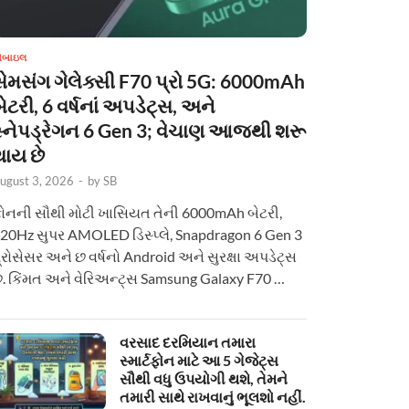
ોબાઇલ
સેમસંગ ગેલેક્સી F70 પ્રો 5G: 6000mAh
ેટરી, 6 વર્ષનાં અપડેટ્સ, અને
સ્નેપડ્રેગન 6 Gen 3; વેચાણ આજથી શરૂ
થાય છે
ugust 3, 2026
-
by
SB
ોનની સૌથી મોટી ખાસિયત તેની 6000mAh બેટરી,
20Hz સુપર AMOLED ડિસ્પ્લે, Snapdragon 6 Gen 3
્રોસેસર અને છ વર્ષનો Android અને સુરક્ષા અપડેટ્સ
ે. કિંમત અને વેરિઅન્ટ્સ Samsung Galaxy F70 …
વરસાદ દરમિયાન તમારા
સ્માર્ટફોન માટે આ 5 ગેજેટ્સ
સૌથી વધુ ઉપયોગી થશે, તેમને
તમારી સાથે રાખવાનું ભૂલશો નહીં.