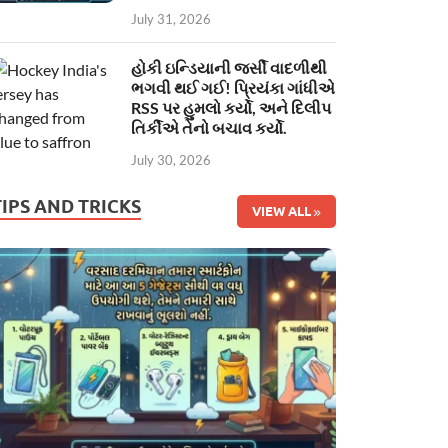
July 31, 2026
હોકી ઇન્ડિયાની જર્સી વાદળીથી
ભગવી થઈ ગઈ! પ્રિયંકા ગાંધીએ
RSS પર હુમલો કર્યો, અને દિલીપ
તિર્કીએ તેનો બચાવ કર્યો.
July 30, 2026
TIPS AND TRICKS
VIEW ALL