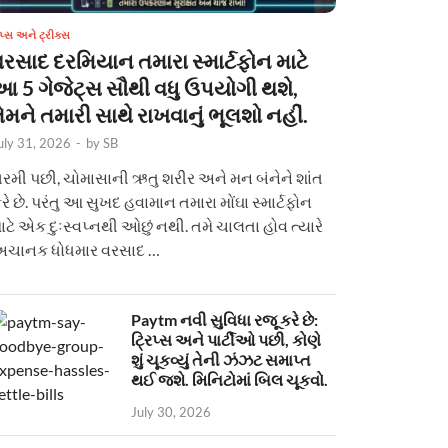
િપ્સ અને ટ્રીક્સ
વરસાદ દરમિયાન તમારા સ્માર્ટફોન માટે
આ 5 ગેજેટ્સ સૌથી વધુ ઉપયોગી થશે,
ેમને તમારી સાથે રાખવાનું ભૂલશો નહીં.
uly 31, 2026
-
by
SB
રમી પછી, ચોમાસાની ઋતુ શરીર અને મન બંનેને શાંત
રે છે. પરંતુ આ સુખદ હવામાન તમારા મોંઘા સ્માર્ટફોન
ાટે એક દુઃસ્વપ્નથી ઓછું નથી. તમે ચાલતા હોવ ત્યારે
ચાનક ધોધમાર વરસાદ …
Paytm નવી સુવિધા રજૂ કરે છે:
ટ્રિપ્સ અને પાર્ટીઓ પછી, કોણે
શું ચૂકવ્યું તેની ઝંઝટ સમાપ્ત
થઈ જશે. મિનિટોમાં બિલ ચૂકવો.
July 30, 2026