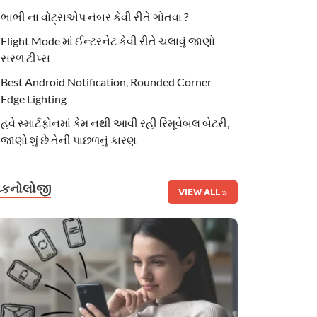
ભાભી ના વોટ્સએપ નંબર કેવી રીતે ગોતવા ?
Flight Mode માં ઈન્ટરનેટ કેવી રીતે ચલાવું જાણો
સરળ ટીપ્સ
Best Android Notification, Rounded Corner
Edge Lighting
હવે સ્માર્ટફોનમાં કેમ નથી આવી રહી રિમૂવેબલ બેટરી,
જાણો શું છે તેની પાછળનું કારણ
ટેકનોલોજી
VIEW ALL