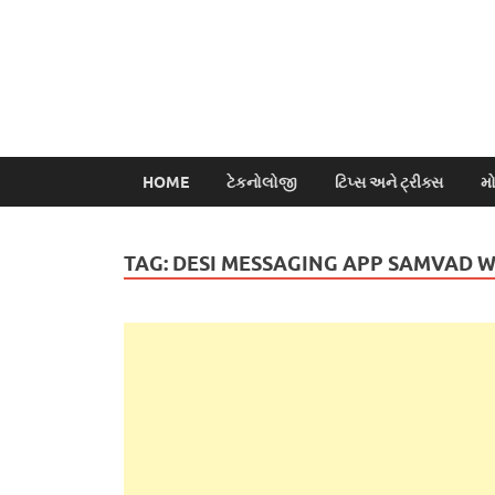
HOME
ટેકનોલોજી
ટિપ્સ અને ટ્રીક્સ
મ
TAG:
DESI MESSAGING APP SAMVAD W