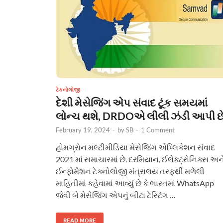
ટેકનોલોજી
દેશી મેસેજિંગ એપ સંવાદ ટૂંક સમયમાં
લોન્ચ થશે, DRDOએ લીલી ઝંડી આપી છ
February 19, 2024
-
by
SB
-
1 Comment
હોમગ્રોન મલ્ટીમીડિયા મેસેજિંગ એપ્લિકેશન સંવાદ
2021 માં સમાચારમાં છે. દરમિયાન, ઈલેક્ટ્રોનિક્સ અન
ઈન્ફોર્મેશન ટેક્નોલોજી મંત્રાલય તરફથી મળેલી
માહિતીમાં કહેવામાં આવ્યું છે કે ભારતમાં WhatsApp
જેવી બે મેસેજિંગ એપનું બીટા ટેસ્ટિંગ …
READ MORE