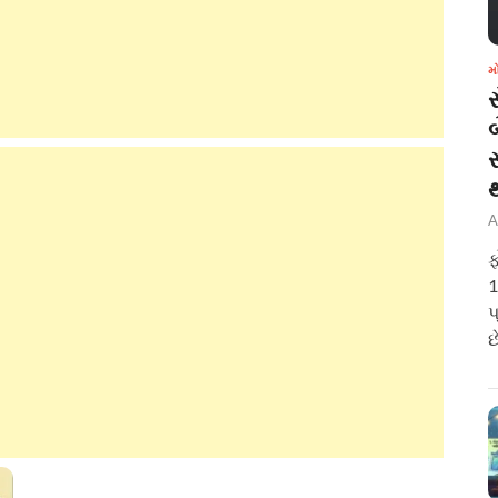
મ
બ
A
ફ
1
પ
છ