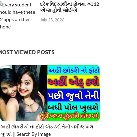
દરેક વિદ્યાર્થીના ફોનમાં આ 12
એપ્સ હોવી જોઈએ
July 25, 2026
MOST VIEWED POSTS
અહી છોકરીયો નો ફોટો એડ કરો તેની બધીજ પોલ
ખુલશે || Search By Image