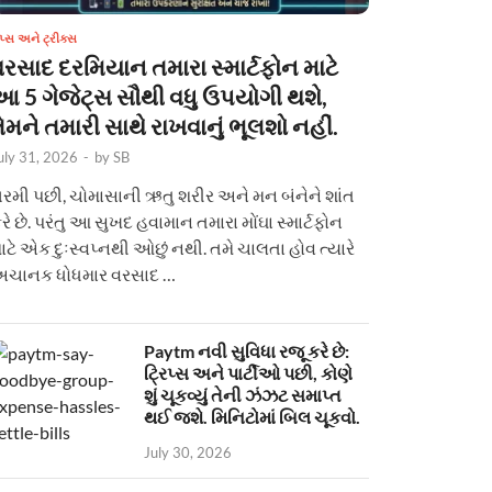
િપ્સ અને ટ્રીક્સ
વરસાદ દરમિયાન તમારા સ્માર્ટફોન માટે
આ 5 ગેજેટ્સ સૌથી વધુ ઉપયોગી થશે,
ેમને તમારી સાથે રાખવાનું ભૂલશો નહીં.
uly 31, 2026
-
by
SB
રમી પછી, ચોમાસાની ઋતુ શરીર અને મન બંનેને શાંત
રે છે. પરંતુ આ સુખદ હવામાન તમારા મોંઘા સ્માર્ટફોન
ાટે એક દુઃસ્વપ્નથી ઓછું નથી. તમે ચાલતા હોવ ત્યારે
ચાનક ધોધમાર વરસાદ …
Paytm નવી સુવિધા રજૂ કરે છે:
ટ્રિપ્સ અને પાર્ટીઓ પછી, કોણે
શું ચૂકવ્યું તેની ઝંઝટ સમાપ્ત
થઈ જશે. મિનિટોમાં બિલ ચૂકવો.
July 30, 2026