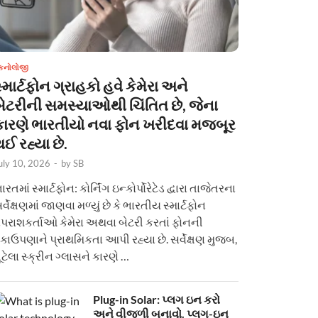
ેકનોલોજી
્માર્ટફોન ગ્રાહકો હવે કેમેરા અને
બેટરીની સમસ્યાઓથી ચિંતિત છે, જેના
કારણે ભારતીયો નવા ફોન ખરીદવા મજબૂર
ઈ રહ્યા છે.
uly 10, 2026
-
by
SB
ારતમાં સ્માર્ટફોન: કોર્નિંગ ઇન્કોર્પોરેટેડ દ્વારા તાજેતરના
ર્વેક્ષણમાં જાણવા મળ્યું છે કે ભારતીય સ્માર્ટફોન
પરાશકર્તાઓ કેમેરા અથવા બેટરી કરતાં ફોનની
કાઉપણાને પ્રાથમિકતા આપી રહ્યા છે. સર્વેક્ષણ મુજબ,
ૂટેલા સ્ક્રીન ગ્લાસને કારણે …
Plug-in Solar: પ્લગ ઇન કરો
અને વીજળી બનાવો. પ્લગ-ઇન