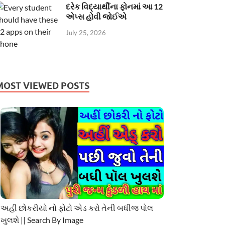
દરેક વિદ્યાર્થીના ફોનમાં આ 12
એપ્સ હોવી જોઈએ
July 25, 2026
MOST VIEWED POSTS
અહી છોકરીયો નો ફોટો એડ કરો તેની બધીજ પોલ
ખુલશે || Search By Image