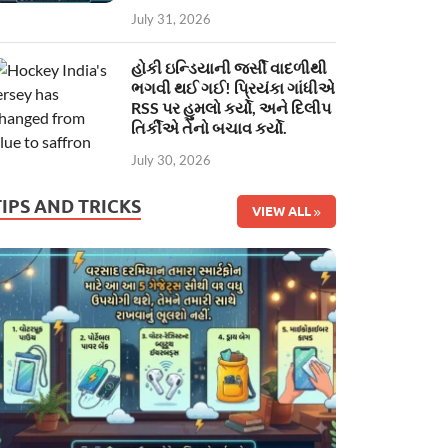
July 31, 2026
હોકી ઇન્ડિયાની જર્સી વાદળીથી
ભગવી થઈ ગઈ! પ્રિયંકા ગાંધીએ
RSS પર હુમલો કર્યો, અને દિલીપ
તિર્કીએ તેનો બચાવ કર્યો.
July 30, 2026
TIPS AND TRICKS
VIEW ALL