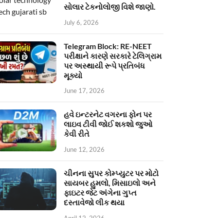
સોલાર ટેકનોલોજી વિશે જાણો.
July 6, 2026
Telegram Block: RE-NEET
પરીક્ષાને કારણે સરકારે ટેલિગ્રામ
પર અસ્થાયી રૂપે પ્રતિબંધ
મૂક્યો
June 17, 2026
હવે ઇન્ટરનેટ વગરના ફોન પર
લાઇવ ટીવી જોઈ શકશો જુઓ
કેવી રીતે
June 12, 2026
ચીનના સુપર કોમ્પ્યુટર પર મોટો
સાયબર હુમલો, મિસાઇલો અને
ફાઇટર જેટ અંગેના ગુપ્ત
દસ્તાવેજો લીક થયા
April 12, 2026