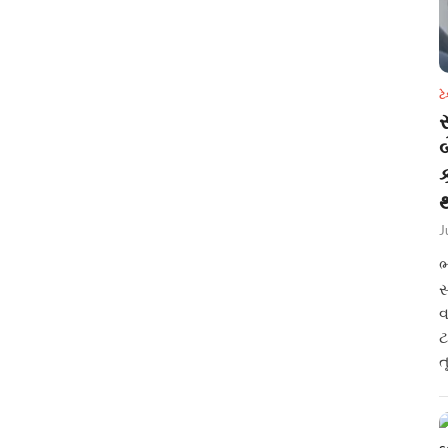
ટ
સ
થ
J
ભ
સ
વ
ટ
ત