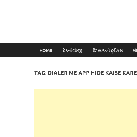
HOME
ટેકનોલોજી
ટિપ્સ અને ટ્રીક્સ
મ
TAG:
DIALER ME APP HIDE KAISE KARE