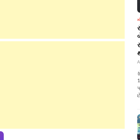
મ
બ
A
ફ
1
પ
છ