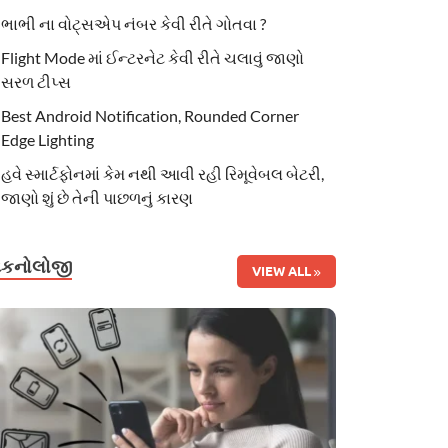
ભાભી ના વોટ્સએપ નંબર કેવી રીતે ગોતવા ?
Flight Mode માં ઈન્ટરનેટ કેવી રીતે ચલાવું જાણો
સરળ ટીપ્સ
Best Android Notification, Rounded Corner
Edge Lighting
હવે સ્માર્ટફોનમાં કેમ નથી આવી રહી રિમૂવેબલ બેટરી,
જાણો શું છે તેની પાછળનું કારણ
ટેકનોલોજી
VIEW ALL