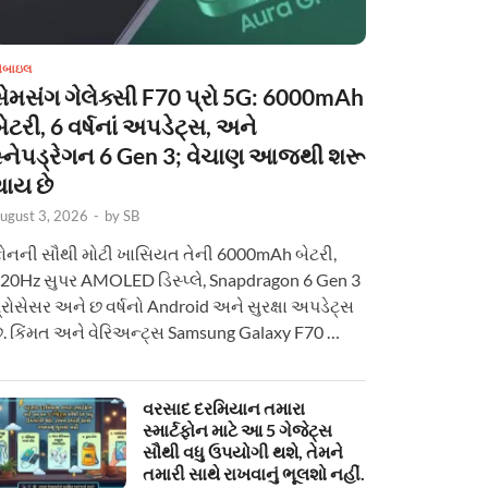
ોબાઇલ
સેમસંગ ગેલેક્સી F70 પ્રો 5G: 6000mAh
ેટરી, 6 વર્ષનાં અપડેટ્સ, અને
સ્નેપડ્રેગન 6 Gen 3; વેચાણ આજથી શરૂ
થાય છે
ugust 3, 2026
-
by
SB
ોનની સૌથી મોટી ખાસિયત તેની 6000mAh બેટરી,
20Hz સુપર AMOLED ડિસ્પ્લે, Snapdragon 6 Gen 3
્રોસેસર અને છ વર્ષનો Android અને સુરક્ષા અપડેટ્સ
ે. કિંમત અને વેરિઅન્ટ્સ Samsung Galaxy F70 …
વરસાદ દરમિયાન તમારા
સ્માર્ટફોન માટે આ 5 ગેજેટ્સ
સૌથી વધુ ઉપયોગી થશે, તેમને
તમારી સાથે રાખવાનું ભૂલશો નહીં.