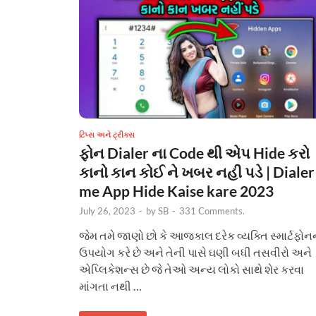
ટિપ્સ અને ટ્રીક્સ
ફોન Dialer ના Code થી એપ Hide કરો
કાનો કાન કોઈ ને ખબર નહી પડે | Dialer
me App Hide Kaise kare 2023
July 26, 2023
-
by
SB
-
331 Comments.
જેમ તમે જાણો છો કે આજકાલ દરેક વ્યક્તિ સ્માર્ટફોન
ઉપયોગ કરે છે અને તેની પાસે ઘણી બધી તસવીરો અને
એપ્લિકેશન્સ છે જે તેઓ અન્ય લોકો સાથે શેર કરવા
માંગતા નથી …