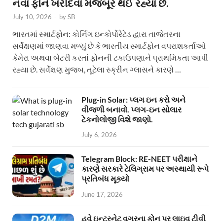
નવા ફોન ખરીદવા મજબૂર થઈ રહ્યા છે.
July 10, 2026
-
by
SB
ભારતમાં સ્માર્ટફોન: કોર્નિંગ ઇન્કોર્પોરેટેડ દ્વારા તાજેતરના
સર્વેક્ષણમાં જાણવા મળ્યું છે કે ભારતીય સ્માર્ટફોન વપરાશકર્તાઓ
કેમેરા અથવા બેટરી કરતાં ફોનની ટકાઉપણાને પ્રાથમિકતા આપી
રહ્યા છે. સર્વેક્ષણ મુજબ, તૂટેલા સ્ક્રીન ગ્લાસને કારણે …
Plug-in Solar: પ્લગ ઇન કરો અને
વીજળી બનાવો. પ્લગ-ઇન સોલાર
ટેકનોલોજી વિશે જાણો.
July 6, 2026
Telegram Block: RE-NEET પરીક્ષાને
કારણે સરકારે ટેલિગ્રામ પર અસ્થાયી રૂપે
પ્રતિબંધ મૂક્યો
June 17, 2026
હવે ઇન્ટરનેટ વગરના ફોન પર લાઇવ ટીવી