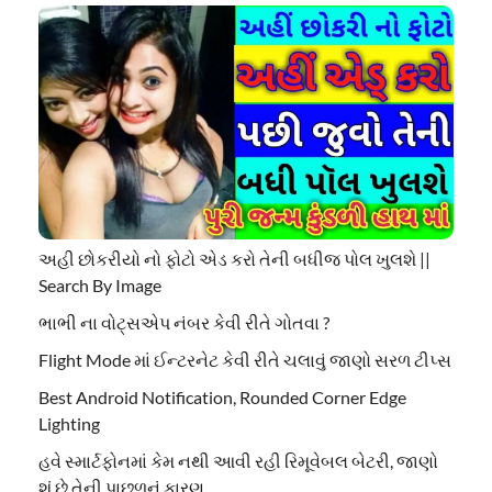
અહી છોકરીયો નો ફોટો એડ કરો તેની બધીજ પોલ ખુલશે ||
Search By Image
ભાભી ના વોટ્સએપ નંબર કેવી રીતે ગોતવા ?
Flight Mode માં ઈન્ટરનેટ કેવી રીતે ચલાવું જાણો સરળ ટીપ્સ
Best Android Notification, Rounded Corner Edge
Lighting
હવે સ્માર્ટફોનમાં કેમ નથી આવી રહી રિમૂવેબલ બેટરી, જાણો
શું છે તેની પાછળનું કારણ