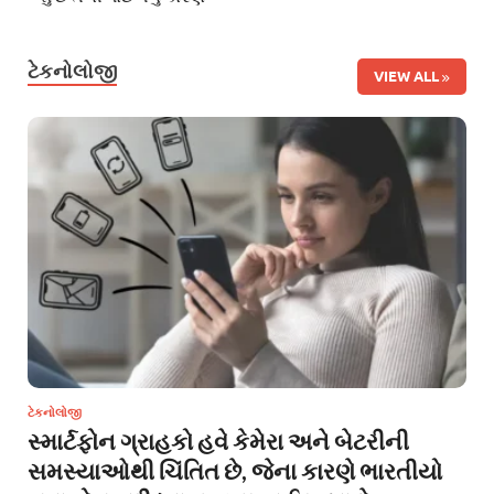
ટેકનોલોજી
VIEW ALL
ટેકનોલોજી
સ્માર્ટફોન ગ્રાહકો હવે કેમેરા અને બેટરીની
સમસ્યાઓથી ચિંતિત છે, જેના કારણે ભારતીયો