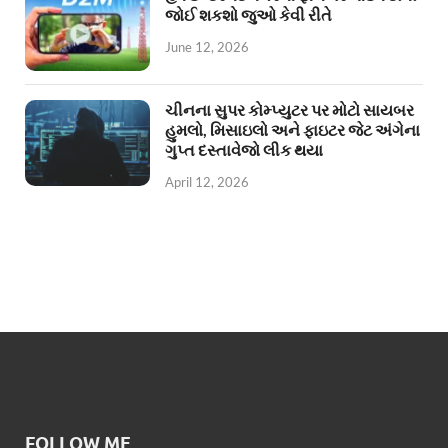
જોઈ શકશો જુઓ કેવી રીતે
June 12, 2026
ચીનના સુપર કોમ્પ્યુટર પર મોટો સાયબર
હુમલો, મિસાઇલો અને ફાઇટર જેટ અંગેના
ગુપ્ત દસ્તાવેજો લીક થયા
April 12, 2026
FOLLOW ME