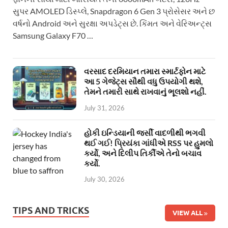
સુપર AMOLED ડિસ્પ્લે, Snapdragon 6 Gen 3 પ્રોસેસર અને છ
વર્ષનો Android અને સુરક્ષા અપડેટ્સ છે. કિંમત અને વેરિઅન્ટ્સ
Samsung Galaxy F70 …
વરસાદ દરમિયાન તમારા સ્માર્ટફોન માટે
આ 5 ગેજેટ્સ સૌથી વધુ ઉપયોગી થશે,
તેમને તમારી સાથે રાખવાનું ભૂલશો નહીં.
July 31, 2026
હોકી ઇન્ડિયાની જર્સી વાદળીથી ભગવી
થઈ ગઈ! પ્રિયંકા ગાંધીએ RSS પર હુમલો
કર્યો, અને દિલીપ તિર્કીએ તેનો બચાવ
કર્યો.
July 30, 2026
TIPS AND TRICKS
VIEW ALL