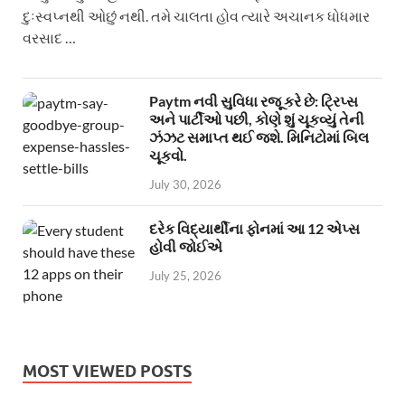
દુઃસ્વપ્નથી ઓછું નથી. તમે ચાલતા હોવ ત્યારે અચાનક ધોધમાર
વરસાદ …
Paytm નવી સુવિધા રજૂ કરે છે: ટ્રિપ્સ
અને પાર્ટીઓ પછી, કોણે શું ચૂકવ્યું તેની
ઝંઝટ સમાપ્ત થઈ જશે. મિનિટોમાં બિલ
ચૂકવો.
July 30, 2026
દરેક વિદ્યાર્થીના ફોનમાં આ 12 એપ્સ
હોવી જોઈએ
July 25, 2026
MOST VIEWED POSTS