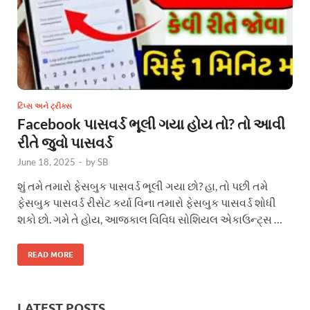
ટિપ્સ અને ટ્રીક્સ
Facebook પાસવર્ડ ભૂલી ગયા હોય તો? તો આવી
રીતે જુવો પાસવર્ડ
June 18, 2025
-
by
SB
શું તમે તમારો ફેસબુક પાસવર્ડ ભૂલી ગયા છો? હા, તો પછી તમે
ફેસબુક પાસવર્ડ રીસેટ કર્યા વિના તમારો ફેસબુક પાસવર્ડ શોધી
શકો છો. ગમે તે હોય, આજકાલ વિવિધ સોશિયલ એકાઉન્ટ્સ …
READ MORE
LATEST POSTS