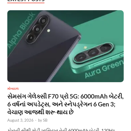
મોબાઇલ
સેમસંગ ગેલેક્સી F70 પ્રો 5G: 6000mAh બેટરી,
6 વર્ષનાં અપડેટ્સ, અને સ્નેપડ્રેગન 6 Gen 3;
વેચાણ આજથી શરૂ થાય છે
August 3, 2026
-
by
SB
ફોનની સૌથી મોટી ખાસિયત તેની 6000mAh બેટરી, 120Hz