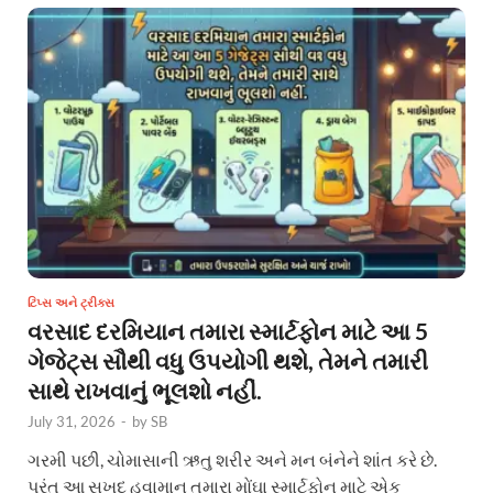
ટિપ્સ અને ટ્રીક્સ
વરસાદ દરમિયાન તમારા સ્માર્ટફોન માટે આ 5
ગેજેટ્સ સૌથી વધુ ઉપયોગી થશે, તેમને તમારી
સાથે રાખવાનું ભૂલશો નહીં.
July 31, 2026
-
by
SB
ગરમી પછી, ચોમાસાની ઋતુ શરીર અને મન બંનેને શાંત કરે છે.
પરંતુ આ સુખદ હવામાન તમારા મોંઘા સ્માર્ટફોન માટે એક