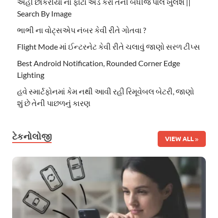
અહી છોકરીયો નો ફોટો એડ કરો તેની બધીજ પોલ ખુલશે ||
Search By Image
ભાભી ના વોટ્સએપ નંબર કેવી રીતે ગોતવા ?
Flight Mode માં ઈન્ટરનેટ કેવી રીતે ચલાવું જાણો સરળ ટીપ્સ
Best Android Notification, Rounded Corner Edge
Lighting
હવે સ્માર્ટફોનમાં કેમ નથી આવી રહી રિમૂવેબલ બેટરી, જાણો
શું છે તેની પાછળનું કારણ
ટેકનોલોજી
VIEW ALL