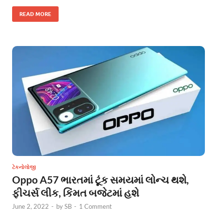
READ MORE
ટેકનોલોજી
Oppo A57 ભારતમાં ટૂંક સમયમાં લોન્ચ થશે,
ફીચર્સ લીક, કિંમત બજેટમાં હશે
June 2, 2022
-
by
SB
-
1 Comment