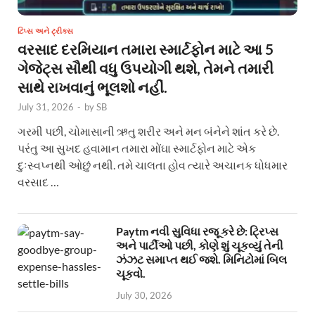
ટિપ્સ અને ટ્રીક્સ
વરસાદ દરમિયાન તમારા સ્માર્ટફોન માટે આ 5
ગેજેટ્સ સૌથી વધુ ઉપયોગી થશે, તેમને તમારી
સાથે રાખવાનું ભૂલશો નહીં.
July 31, 2026
-
by
SB
ગરમી પછી, ચોમાસાની ઋતુ શરીર અને મન બંનેને શાંત કરે છે.
પરંતુ આ સુખદ હવામાન તમારા મોંઘા સ્માર્ટફોન માટે એક
દુઃસ્વપ્નથી ઓછું નથી. તમે ચાલતા હોવ ત્યારે અચાનક ધોધમાર
વરસાદ …
Paytm નવી સુવિધા રજૂ કરે છે: ટ્રિપ્સ
અને પાર્ટીઓ પછી, કોણે શું ચૂકવ્યું તેની
ઝંઝટ સમાપ્ત થઈ જશે. મિનિટોમાં બિલ
ચૂકવો.
July 30, 2026