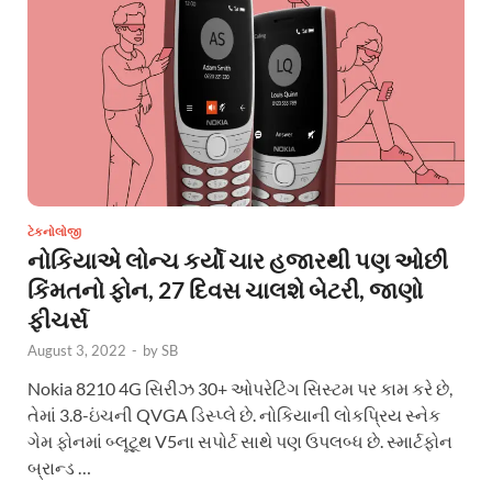
ટેકનોલોજી
નોકિયાએ લોન્ચ કર્યો ચાર હજારથી પણ ઓછી
કિંમતનો ફોન, 27 દિવસ ચાલશે બેટરી, જાણો
ફીચર્સ
August 3, 2022
-
by
SB
Nokia 8210 4G સિરીઝ 30+ ઓપરેટિંગ સિસ્ટમ પર કામ કરે છે,
તેમાં 3.8-ઇંચની QVGA ડિસ્પ્લે છે. નોકિયાની લોકપ્રિય સ્નેક
ગેમ ફોનમાં બ્લૂટૂથ V5ના સપોર્ટ સાથે પણ ઉપલબ્ધ છે. સ્માર્ટફોન
બ્રાન્ડ …