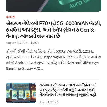
મોબાઇલ
સેમસંગ ગેલેક્સી F70 પ્રો 5G: 6000mAh બેટરી,
6 વર્ષનાં અપડેટ્સ, અને સ્નેપડ્રેગન 6 Gen 3;
વેચાણ આજથી શરૂ થાય છે
August 3, 2026
-
by
SB
ફોનની સૌથી મોટી ખાસિયત તેની 6000mAh બેટરી, 120Hz
સુપર AMOLED ડિસ્પ્લે, Snapdragon 6 Gen 3 પ્રોસેસર અને છ
વર્ષનો Android અને સુરક્ષા અપડેટ્સ છે. કિંમત અને વેરિઅન્ટ્સ
Samsung Galaxy F70 …
વરસાદ દરમિયાન તમારા સ્માર્ટફોન માટે
આ 5 ગેજેટ્સ સૌથી વધુ ઉપયોગી થશે,
તેમને તમારી સાથે રાખવાનું ભૂલશો નહીં.
July 31, 2026