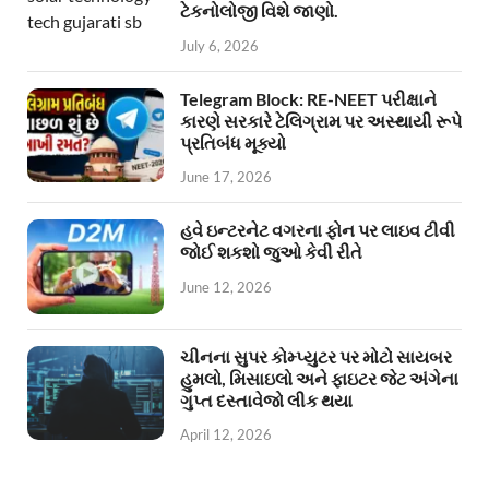
ટેકનોલોજી વિશે જાણો.
July 6, 2026
Telegram Block: RE-NEET પરીક્ષાને
કારણે સરકારે ટેલિગ્રામ પર અસ્થાયી રૂપે
પ્રતિબંધ મૂક્યો
June 17, 2026
હવે ઇન્ટરનેટ વગરના ફોન પર લાઇવ ટીવી
જોઈ શકશો જુઓ કેવી રીતે
June 12, 2026
ચીનના સુપર કોમ્પ્યુટર પર મોટો સાયબર
હુમલો, મિસાઇલો અને ફાઇટર જેટ અંગેના
ગુપ્ત દસ્તાવેજો લીક થયા
April 12, 2026