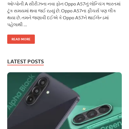
ઓપ્પોની A સીરીઝના નવા ફોન Oppo A57નું લોન્ચિંગ ભારતમાં
ટૂંક સમયમાં થવા જઈ રહ્યું છે. Oppo A57ના ફીચર્સ પણ લીક
થયા છે. તમને જણાવી દઈએ કે Oppo A57ને થાઈલેન્ડમાં
પહેલાથી …
READ MORE
LATEST POSTS