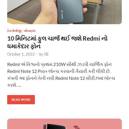
ટેકનોલોજી
/
મોબાઇલ
10 મિનિટમાં ફુલ ચાર્જ થઈ જશે Redmi નો
ધમાકેદાર ફોન
October 1, 2022
-
by
SB
Redmi એ વિશ્વનો પ્રથમ 210W સૌથી ઝડપી ચાર્જિંગ ફોન
Redmi Note 12 Pro+ લોન્ચ કરવાની તૈયારી કરી લીધી છે.
કંપની આ ફોનને તેની નવી Redmi Note 12 સીરીઝમાં લોન્ચ
કરશે. …
READ MORE