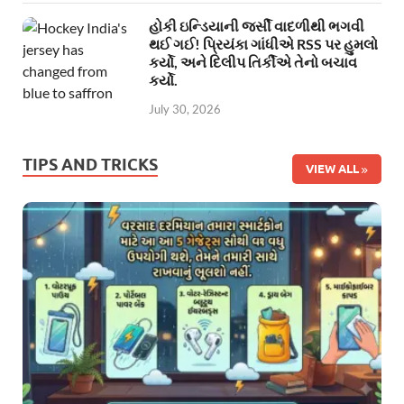
હોકી ઇન્ડિયાની જર્સી વાદળીથી ભગવી
થઈ ગઈ! પ્રિયંકા ગાંધીએ RSS પર હુમલો
કર્યો, અને દિલીપ તિર્કીએ તેનો બચાવ
કર્યો.
July 30, 2026
TIPS AND TRICKS
VIEW ALL