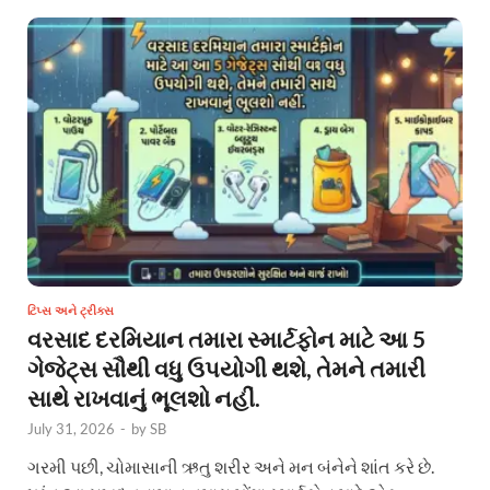
ટિપ્સ અને ટ્રીક્સ
વરસાદ દરમિયાન તમારા સ્માર્ટફોન માટે આ 5
ગેજેટ્સ સૌથી વધુ ઉપયોગી થશે, તેમને તમારી
સાથે રાખવાનું ભૂલશો નહીં.
July 31, 2026
-
by
SB
ગરમી પછી, ચોમાસાની ઋતુ શરીર અને મન બંનેને શાંત કરે છે.