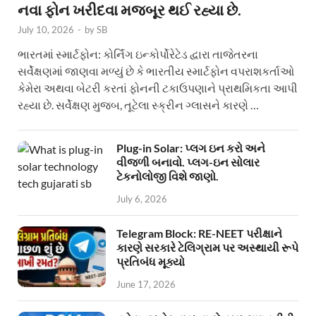
નવા ફોન ખરીદવા મજબૂર થઈ રહ્યા છે.
July 10, 2026
-
by
SB
ભારતમાં સ્માર્ટફોન: કોર્નિંગ ઇન્કોર્પોરેટેડ દ્વારા તાજેતરના
સર્વેક્ષણમાં જાણવા મળ્યું છે કે ભારતીય સ્માર્ટફોન વપરાશકર્તાઓ
કેમેરા અથવા બેટરી કરતાં ફોનની ટકાઉપણાને પ્રાથમિકતા આપી
રહ્યા છે. સર્વેક્ષણ મુજબ, તૂટેલા સ્ક્રીન ગ્લાસને કારણે …
Plug-in Solar: પ્લગ ઇન કરો અને
વીજળી બનાવો. પ્લગ-ઇન સોલાર
ટેકનોલોજી વિશે જાણો.
July 6, 2026
Telegram Block: RE-NEET પરીક્ષાને
કારણે સરકારે ટેલિગ્રામ પર અસ્થાયી રૂપે
પ્રતિબંધ મૂક્યો
June 17, 2026