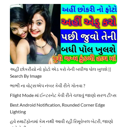
અહી છોકરીયો નો ફોટો એડ કરો તેની બધીજ પોલ ખુલશે ||
Search By Image
ભાભી ના વોટ્સએપ નંબર કેવી રીતે ગોતવા ?
Flight Mode માં ઈન્ટરનેટ કેવી રીતે ચલાવું જાણો સરળ ટીપ્સ
Best Android Notification, Rounded Corner Edge
Lighting
હવે સ્માર્ટફોનમાં કેમ નથી આવી રહી રિમૂવેબલ બેટરી, જાણો