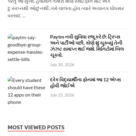
પરંતુ આ સુખદ હવામાન તમારા મોંઘા સ્માર્ટફોન માટે એક
દુઃસ્વપ્નથી ઓછું નથી. તમે ચાલતા હોવ ત્યારે અચાનક ધોધમાર
વરસાદ …
Paytm નવી સુવિધા રજૂ કરે છે: ટ્રિપ્સ
અને પાર્ટીઓ પછી, કોણે શું ચૂકવ્યું તેની
ઝંઝટ સમાપ્ત થઈ જશે. મિનિટોમાં બિલ
ચૂકવો.
July 30, 2026
દરેક વિદ્યાર્થીના ફોનમાં આ 12 એપ્સ
હોવી જોઈએ
July 25, 2026
MOST VIEWED POSTS