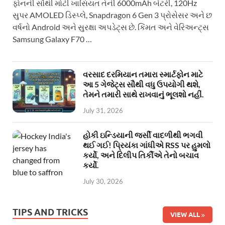
ફોનની સૌથી મોટી ખાસિયત તેની 6000mAh બેટરી, 120Hz
સુપર AMOLED ડિસ્પ્લે, Snapdragon 6 Gen 3 પ્રોસેસર અને છ
વર્ષનો Android અને સુરક્ષા અપડેટ્સ છે. કિંમત અને વેરિઅન્ટ્સ
Samsung Galaxy F70 …
વરસાદ દરમિયાન તમારા સ્માર્ટફોન માટે
આ 5 ગેજેટ્સ સૌથી વધુ ઉપયોગી થશે,
તેમને તમારી સાથે રાખવાનું ભૂલશો નહીં.
July 31, 2026
હોકી ઇન્ડિયાની જર્સી વાદળીથી ભગવી
થઈ ગઈ! પ્રિયંકા ગાંધીએ RSS પર હુમલો
કર્યો, અને દિલીપ તિર્કીએ તેનો બચાવ
કર્યો.
July 30, 2026
TIPS AND TRICKS
VIEW ALL