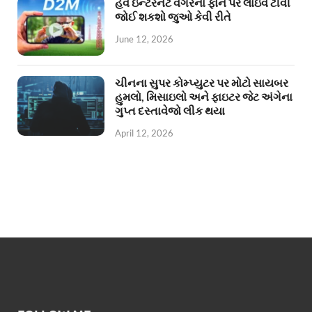
હવે ઇન્ટરનેટ વગરના ફોન પર લાઇવ ટીવી
જોઈ શકશો જુઓ કેવી રીતે
June 12, 2026
ચીનના સુપર કોમ્પ્યુટર પર મોટો સાયબર
હુમલો, મિસાઇલો અને ફાઇટર જેટ અંગેના
ગુપ્ત દસ્તાવેજો લીક થયા
April 12, 2026