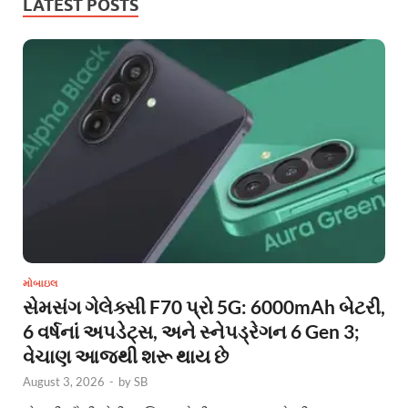
LATEST POSTS
મોબાઇલ
સેમસંગ ગેલેક્સી F70 પ્રો 5G: 6000mAh બેટરી,
6 વર્ષનાં અપડેટ્સ, અને સ્નેપડ્રેગન 6 Gen 3;
વેચાણ આજથી શરૂ થાય છે
August 3, 2026
-
by
SB