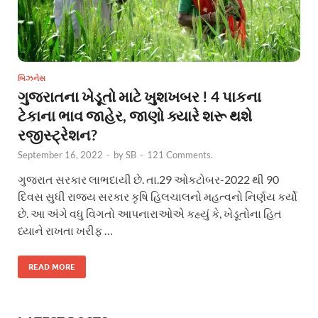
બિઝનેસ
ગુજરાતના ખેડૂતો માટે ખુશખબર ! 4 પાકના
ટેકાના ભાવ જાહેર, જાણો ક્યારે શરૂ થશે
રજીસ્ટ્રેશન?
September 16, 2022
-
by
SB
-
121 Comments.
ગુજરાત સરકાર લાભદાયી છે. તા.29 ઓકટોબર-2022 થી 90
દિવસ સુધી રાજ્ય સરકાર કૃષિ હિલચાલનો મહત્વનો નિર્ણય કર્યો
છે. આ અંગે વધુ વિગતો આપનારાઓએ કહ્યું કે, ખેડૂતોના હિત
ધ્યાને રાખતા ખરીફ …
READ MORE