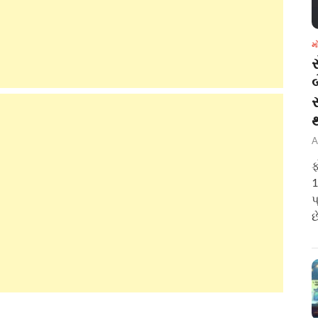
મ
બ
A
ફ
1
પ
છ