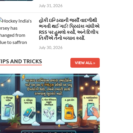
July 31, 2026
હોકી ઇન્ડિયાની જર્સી વાદળીથી
ભગવી થઈ ગઈ! પ્રિયંકા ગાંધીએ
RSS પર હુમલો કર્યો, અને દિલીપ
તિર્કીએ તેનો બચાવ કર્યો.
July 30, 2026
TIPS AND TRICKS
VIEW ALL