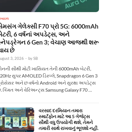
ોબાઇલ
સેમસંગ ગેલેક્સી F70 પ્રો 5G: 6000mAh
ેટરી, 6 વર્ષનાં અપડેટ્સ, અને
સ્નેપડ્રેગન 6 Gen 3; વેચાણ આજથી શરૂ
થાય છે
ugust 3, 2026
-
by
SB
ોનની સૌથી મોટી ખાસિયત તેની 6000mAh બેટરી,
20Hz સુપર AMOLED ડિસ્પ્લે, Snapdragon 6 Gen 3
્રોસેસર અને છ વર્ષનો Android અને સુરક્ષા અપડેટ્સ
ે. કિંમત અને વેરિઅન્ટ્સ Samsung Galaxy F70 …
વરસાદ દરમિયાન તમારા
સ્માર્ટફોન માટે આ 5 ગેજેટ્સ
સૌથી વધુ ઉપયોગી થશે, તેમને
તમારી સાથે રાખવાનું ભૂલશો નહીં.