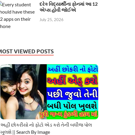
દરેક વિદ્યાર્થીના ફોનમાં આ 12
એપ્સ હોવી જોઈએ
July 25, 2026
MOST VIEWED POSTS
અહી છોકરીયો નો ફોટો એડ કરો તેની બધીજ પોલ
ખુલશે || Search By Image