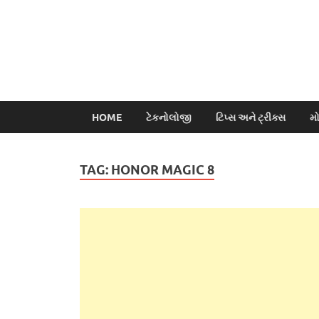
HOME
ટેકનોલોજી
ટિપ્સ અને ટ્રીક્સ
મ
TAG:
HONOR MAGIC 8