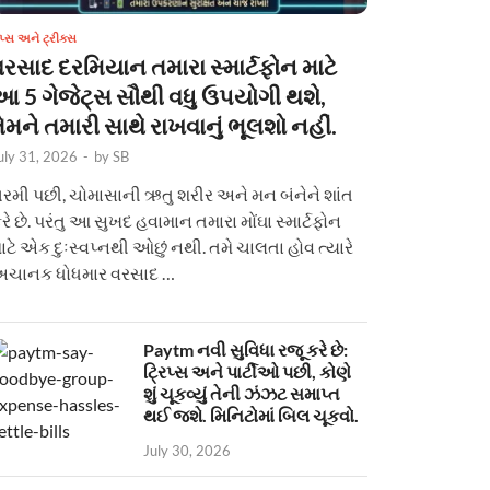
િપ્સ અને ટ્રીક્સ
વરસાદ દરમિયાન તમારા સ્માર્ટફોન માટે
આ 5 ગેજેટ્સ સૌથી વધુ ઉપયોગી થશે,
ેમને તમારી સાથે રાખવાનું ભૂલશો નહીં.
uly 31, 2026
-
by
SB
રમી પછી, ચોમાસાની ઋતુ શરીર અને મન બંનેને શાંત
રે છે. પરંતુ આ સુખદ હવામાન તમારા મોંઘા સ્માર્ટફોન
ાટે એક દુઃસ્વપ્નથી ઓછું નથી. તમે ચાલતા હોવ ત્યારે
ચાનક ધોધમાર વરસાદ …
Paytm નવી સુવિધા રજૂ કરે છે:
ટ્રિપ્સ અને પાર્ટીઓ પછી, કોણે
શું ચૂકવ્યું તેની ઝંઝટ સમાપ્ત
થઈ જશે. મિનિટોમાં બિલ ચૂકવો.
July 30, 2026