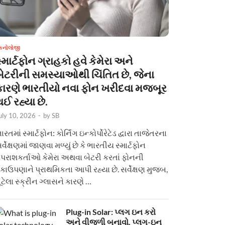
ેકનોલોજી
્માર્ટફોન ગ્રાહકો હવે કેમેરા અને
બેટરીની સમસ્યાઓથી ચિંતિત છે, જેના
કારણે ભારતીયો નવા ફોન ખરીદવા મજબૂર
ઈ રહ્યા છે.
uly 10, 2026
-
by
SB
ારતમાં સ્માર્ટફોન: કોર્નિંગ ઇન્કોર્પોરેટેડ દ્વારા તાજેતરના
ર્વેક્ષણમાં જાણવા મળ્યું છે કે ભારતીય સ્માર્ટફોન
પરાશકર્તાઓ કેમેરા અથવા બેટરી કરતાં ફોનની
કાઉપણાને પ્રાથમિકતા આપી રહ્યા છે. સર્વેક્ષણ મુજબ,
ૂટેલા સ્ક્રીન ગ્લાસને કારણે …
Plug-in Solar: પ્લગ ઇન કરો
અને વીજળી બનાવો. પ્લગ-ઇન