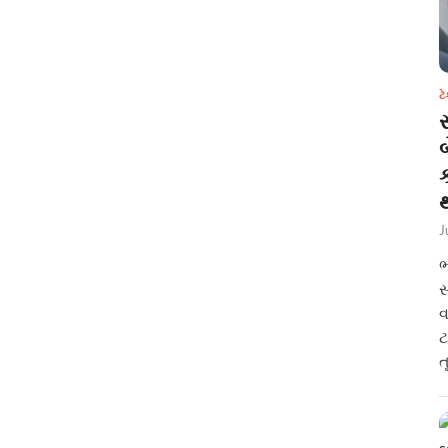
ટ
સ
થ
J
ભ
સ
વ
ટ
ત