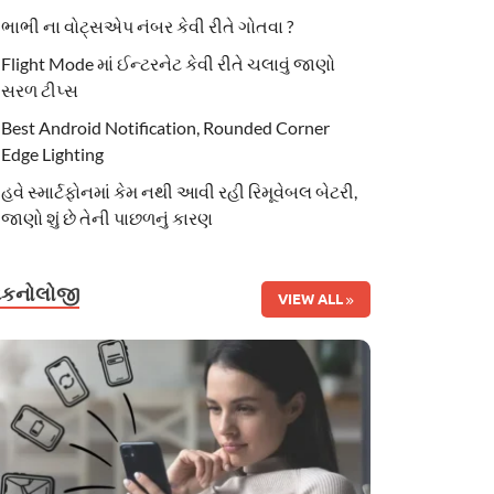
ભાભી ના વોટ્સએપ નંબર કેવી રીતે ગોતવા ?
Flight Mode માં ઈન્ટરનેટ કેવી રીતે ચલાવું જાણો
સરળ ટીપ્સ
Best Android Notification, Rounded Corner
Edge Lighting
હવે સ્માર્ટફોનમાં કેમ નથી આવી રહી રિમૂવેબલ બેટરી,
જાણો શું છે તેની પાછળનું કારણ
ટેકનોલોજી
VIEW ALL