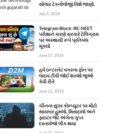
સોલાર ટેકનોલોજી વિશે જાણો.
July 6, 2026
Telegram Block: RE-NEET
પરીક્ષાને કારણે સરકારે ટેલિગ્રામ
પર અસ્થાયી રૂપે પ્રતિબંધ
મૂક્યો
June 17, 2026
હવે ઇન્ટરનેટ વગરના ફોન પર
લાઇવ ટીવી જોઈ શકશો જુઓ
કેવી રીતે
June 12, 2026
ચીનના સુપર કોમ્પ્યુટર પર મોટો
સાયબર હુમલો, મિસાઇલો અને
ફાઇટર જેટ અંગેના ગુપ્ત
દસ્તાવેજો લીક થયા
April 12, 2026