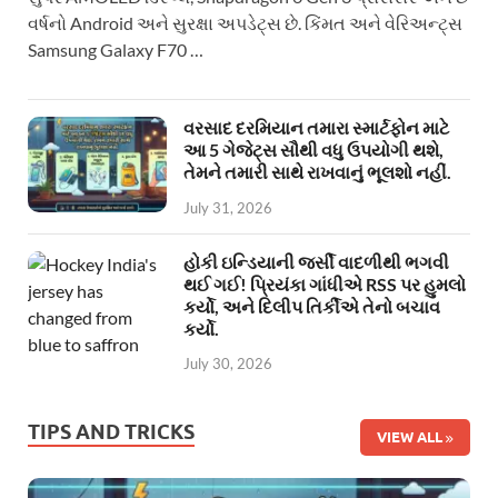
વર્ષનો Android અને સુરક્ષા અપડેટ્સ છે. કિંમત અને વેરિઅન્ટ્સ
Samsung Galaxy F70 …
વરસાદ દરમિયાન તમારા સ્માર્ટફોન માટે
આ 5 ગેજેટ્સ સૌથી વધુ ઉપયોગી થશે,
તેમને તમારી સાથે રાખવાનું ભૂલશો નહીં.
July 31, 2026
હોકી ઇન્ડિયાની જર્સી વાદળીથી ભગવી
થઈ ગઈ! પ્રિયંકા ગાંધીએ RSS પર હુમલો
કર્યો, અને દિલીપ તિર્કીએ તેનો બચાવ
કર્યો.
July 30, 2026
TIPS AND TRICKS
VIEW ALL