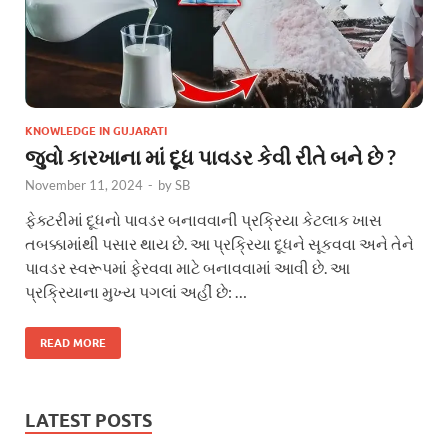
KNOWLEDGE IN GUJARATI
જુવો કારખાના માં દૂધ પાવડર કેવી રીતે બને છે ?
November 11, 2024
-
by
SB
ફેક્ટરીમાં દૂધનો પાવડર બનાવવાની પ્રક્રિયા કેટલાક ખાસ
તબક્કામાંથી પસાર થાય છે. આ પ્રક્રિયા દૂધને સૂકવવા અને તેને
પાવડર સ્વરૂપમાં ફેરવવા માટે બનાવવામાં આવી છે. આ
પ્રક્રિયાના મુખ્ય પગલાં અહીં છે: …
READ MORE
LATEST POSTS