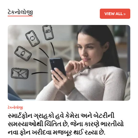
ટેકનોલોજી
VIEW ALL
ટેકનોલોજી
સ્માર્ટફોન ગ્રાહકો હવે કેમેરા અને બેટરીની
સમસ્યાઓથી ચિંતિત છે, જેના કારણે ભારતીયો
નવા ફોન ખરીદવા મજબૂર થઈ રહ્યા છે.