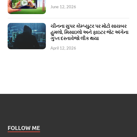
June 12, 2026
ચીનના સુપર કોમ્પ્યુટર પર મોટો સાયબર
હુમલો, મિસાઇલો અને ફાઇટર જેટ અંગેના
ગુપ્ત દસ્તાવેજો લીક થયા
April 12, 2026
FOLLOW ME