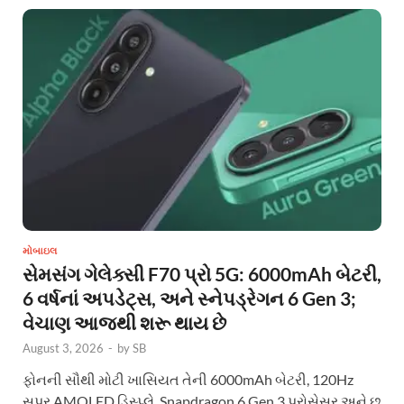
મોબાઇલ
સેમસંગ ગેલેક્સી F70 પ્રો 5G: 6000mAh બેટરી,
6 વર્ષનાં અપડેટ્સ, અને સ્નેપડ્રેગન 6 Gen 3;
વેચાણ આજથી શરૂ થાય છે
August 3, 2026
-
by
SB
ફોનની સૌથી મોટી ખાસિયત તેની 6000mAh બેટરી, 120Hz
સુપર AMOLED ડિસ્પ્લે, Snapdragon 6 Gen 3 પ્રોસેસર અને છ