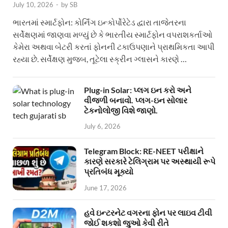
July 10, 2026
-
by
SB
ભારતમાં સ્માર્ટફોન: કોર્નિંગ ઇન્કોર્પોરેટેડ દ્વારા તાજેતરના
સર્વેક્ષણમાં જાણવા મળ્યું છે કે ભારતીય સ્માર્ટફોન વપરાશકર્તાઓ
કેમેરા અથવા બેટરી કરતાં ફોનની ટકાઉપણાને પ્રાથમિકતા આપી
રહ્યા છે. સર્વેક્ષણ મુજબ, તૂટેલા સ્ક્રીન ગ્લાસને કારણે …
Plug-in Solar: પ્લગ ઇન કરો અને
વીજળી બનાવો. પ્લગ-ઇન સોલાર
ટેકનોલોજી વિશે જાણો.
July 6, 2026
Telegram Block: RE-NEET પરીક્ષાને
કારણે સરકારે ટેલિગ્રામ પર અસ્થાયી રૂપે
પ્રતિબંધ મૂક્યો
June 17, 2026
હવે ઇન્ટરનેટ વગરના ફોન પર લાઇવ ટીવી
જોઈ શકશો જુઓ કેવી રીતે