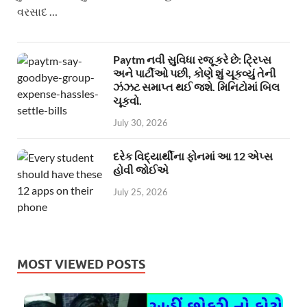
વરસાદ …
Paytm નવી સુવિધા રજૂ કરે છે: ટ્રિપ્સ
અને પાર્ટીઓ પછી, કોણે શું ચૂકવ્યું તેની
ઝંઝટ સમાપ્ત થઈ જશે. મિનિટોમાં બિલ
ચૂકવો.
July 30, 2026
દરેક વિદ્યાર્થીના ફોનમાં આ 12 એપ્સ
હોવી જોઈએ
July 25, 2026
MOST VIEWED POSTS