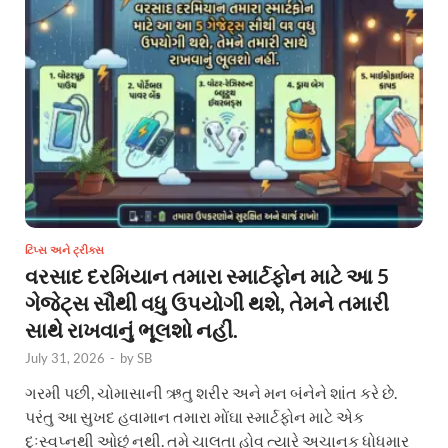
ટિપ્સ અને ટ્રીક્સ
વરસાદ દરમિયાન તમારા સ્માર્ટફોન માટે આ 5
ગેજેટ્સ સૌથી વધુ ઉપયોગી થશે, તેમને તમારી
સાથે રાખવાનું ભૂલશો નહીં.
July 31, 2026
-
by
SB
ગરમી પછી, ચોમાસાની ઋતુ શરીર અને મન બંનેને શાંત કરે છે.
પરંતુ આ સુખદ હવામાન તમારા મોંઘા સ્માર્ટફોન માટે એક
દુઃસ્વપ્નથી ઓછું નથી. તમે ચાલતા હોવ ત્યારે અચાનક ધોધમાર