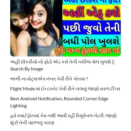
અહી છોકરીયો નો ફોટો એડ કરો તેની બધીજ પોલ ખુલશે ||
Search By Image
ભાભી ના વોટ્સએપ નંબર કેવી રીતે ગોતવા ?
Flight Mode માં ઈન્ટરનેટ કેવી રીતે ચલાવું જાણો સરળ ટીપ્સ
Best Android Notification, Rounded Corner Edge
Lighting
હવે સ્માર્ટફોનમાં કેમ નથી આવી રહી રિમૂવેબલ બેટરી, જાણો
શું છે તેની પાછળનું કારણ