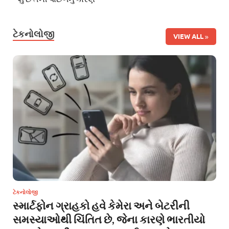
ટેકનોલોજી
VIEW ALL
ટેકનોલોજી
સ્માર્ટફોન ગ્રાહકો હવે કેમેરા અને બેટરીની
સમસ્યાઓથી ચિંતિત છે, જેના કારણે ભારતીયો