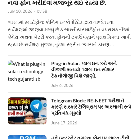
નવા ફોન ખરીદવા મજબૂર થઈ રહ્યા છે.
July 10, 2026
-
by
SB
ભારતમાં સ્માર્ટફોન: કોર્નિંગ ઇન્કોર્પોરેટેડ દ્વારા તાજેતરના
સર્વેક્ષણમાં જાણવા મળ્યું છે કે ભારતીય સ્માર્ટફોન વપરાશકર્તાઓ
કેમેરા અથવા બેટરી કરતાં ફોનની ટકાઉપણાને પ્રાથમિકતા આપી
રહ્યા છે. સર્વેક્ષણ મુજબ, તૂટેલા સ્ક્રીન ગ્લાસને કારણે …
Plug-in Solar: પ્લગ ઇન કરો અને
વીજળી બનાવો. પ્લગ-ઇન સોલાર
ટેકનોલોજી વિશે જાણો.
July 6, 2026
Telegram Block: RE-NEET પરીક્ષાને
કારણે સરકારે ટેલિગ્રામ પર અસ્થાયી રૂપે
પ્રતિબંધ મૂક્યો
June 17, 2026
હવે ઇન્ટરનેટ વગરના ફોન પર લાઇવ ટીવી