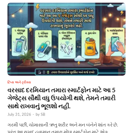
ટિપ્સ અને ટ્રીક્સ
વરસાદ દરમિયાન તમારા સ્માર્ટફોન માટે આ 5
ગેજેટ્સ સૌથી વધુ ઉપયોગી થશે, તેમને તમારી
સાથે રાખવાનું ભૂલશો નહીં.
July 31, 2026
-
by
SB
ગરમી પછી, ચોમાસાની ઋતુ શરીર અને મન બંનેને શાંત કરે છે.
પરંતુ આ સુખદ હવામાન તમારા મોંઘા સ્માર્ટફોન માટે એક