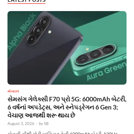
મોબાઇલ
સેમસંગ ગેલેક્સી F70 પ્રો 5G: 6000mAh બેટરી,
6 વર્ષનાં અપડેટ્સ, અને સ્નેપડ્રેગન 6 Gen 3;
વેચાણ આજથી શરૂ થાય છે
August 3, 2026
-
by
SB
ફોનની સૌથી મોટી ખાસિયત તેની 6000mAh બેટરી, 120Hz