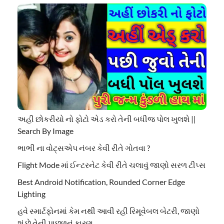
અહી છોકરીયો નો ફોટો એડ કરો તેની બધીજ પોલ ખુલશે ||
Search By Image
ભાભી ના વોટ્સએપ નંબર કેવી રીતે ગોતવા ?
Flight Mode માં ઈન્ટરનેટ કેવી રીતે ચલાવું જાણો સરળ ટીપ્સ
Best Android Notification, Rounded Corner Edge
Lighting
હવે સ્માર્ટફોનમાં કેમ નથી આવી રહી રિમૂવેબલ બેટરી, જાણો
શું છે તેની પાછળનું કારણ