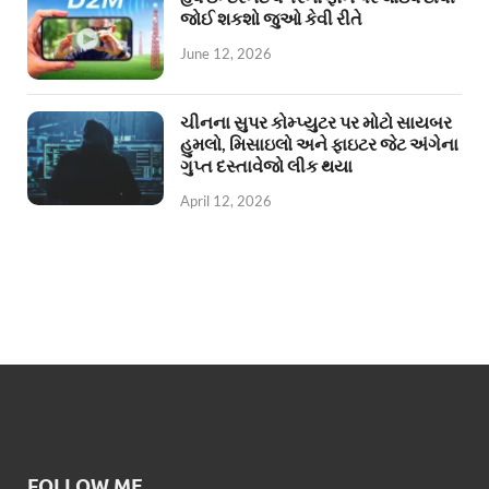
જોઈ શકશો જુઓ કેવી રીતે
June 12, 2026
ચીનના સુપર કોમ્પ્યુટર પર મોટો સાયબર
હુમલો, મિસાઇલો અને ફાઇટર જેટ અંગેના
ગુપ્ત દસ્તાવેજો લીક થયા
April 12, 2026
FOLLOW ME