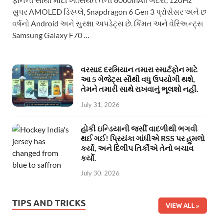
સુપર AMOLED ડિસ્પ્લે, Snapdragon 6 Gen 3 પ્રોસેસર અને છ
વર્ષનો Android અને સુરક્ષા અપડેટ્સ છે. કિંમત અને વેરિઅન્ટ્સ
Samsung Galaxy F70 …
વરસાદ દરમિયાન તમારા સ્માર્ટફોન માટે
આ 5 ગેજેટ્સ સૌથી વધુ ઉપયોગી થશે,
તેમને તમારી સાથે રાખવાનું ભૂલશો નહીં.
July 31, 2026
હોકી ઇન્ડિયાની જર્સી વાદળીથી ભગવી
થઈ ગઈ! પ્રિયંકા ગાંધીએ RSS પર હુમલો
કર્યો, અને દિલીપ તિર્કીએ તેનો બચાવ
કર્યો.
July 30, 2026
TIPS AND TRICKS
VIEW ALL