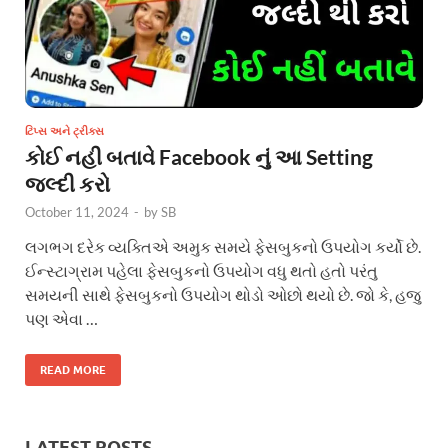
ટિપ્સ અને ટ્રીક્સ
કોઈ નહી બતાવે Facebook નું આ Setting
જલ્દી કરો
October 11, 2024
-
by
SB
લગભગ દરેક વ્યક્તિએ અમુક સમયે ફેસબુકનો ઉપયોગ કર્યો છે.
ઈન્સ્ટાગ્રામ પહેલા ફેસબુકનો ઉપયોગ વધુ થતો હતો પરંતુ
સમયની સાથે ફેસબુકનો ઉપયોગ થોડો ઓછો થયો છે. જો કે, હજુ
પણ એવા …
READ MORE
LATEST POSTS