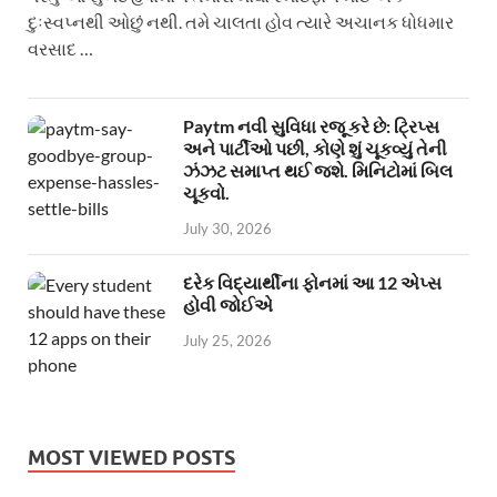
દુઃસ્વપ્નથી ઓછું નથી. તમે ચાલતા હોવ ત્યારે અચાનક ધોધમાર
વરસાદ …
Paytm નવી સુવિધા રજૂ કરે છે: ટ્રિપ્સ
અને પાર્ટીઓ પછી, કોણે શું ચૂકવ્યું તેની
ઝંઝટ સમાપ્ત થઈ જશે. મિનિટોમાં બિલ
ચૂકવો.
July 30, 2026
દરેક વિદ્યાર્થીના ફોનમાં આ 12 એપ્સ
હોવી જોઈએ
July 25, 2026
MOST VIEWED POSTS