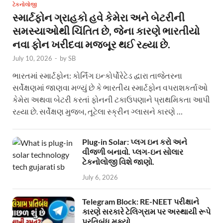
ટેકનોલોજી
સ્માર્ટફોન ગ્રાહકો હવે કેમેરા અને બેટરીની
સમસ્યાઓથી ચિંતિત છે, જેના કારણે ભારતીયો
નવા ફોન ખરીદવા મજબૂર થઈ રહ્યા છે.
July 10, 2026
-
by
SB
ભારતમાં સ્માર્ટફોન: કોર્નિંગ ઇન્કોર્પોરેટેડ દ્વારા તાજેતરના
સર્વેક્ષણમાં જાણવા મળ્યું છે કે ભારતીય સ્માર્ટફોન વપરાશકર્તાઓ
કેમેરા અથવા બેટરી કરતાં ફોનની ટકાઉપણાને પ્રાથમિકતા આપી
રહ્યા છે. સર્વેક્ષણ મુજબ, તૂટેલા સ્ક્રીન ગ્લાસને કારણે …
Plug-in Solar: પ્લગ ઇન કરો અને
વીજળી બનાવો. પ્લગ-ઇન સોલાર
ટેકનોલોજી વિશે જાણો.
July 6, 2026
Telegram Block: RE-NEET પરીક્ષાને
કારણે સરકારે ટેલિગ્રામ પર અસ્થાયી રૂપે
પ્રતિબંધ મૂક્યો