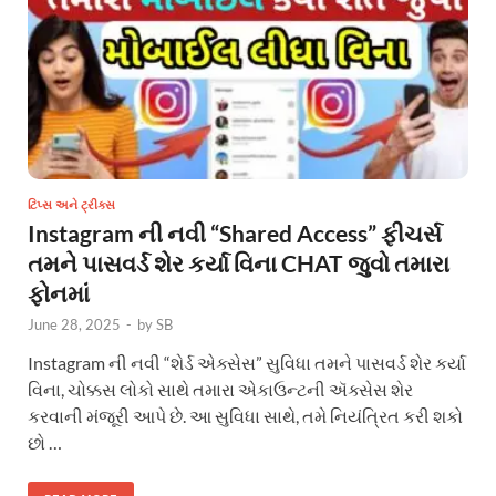
ટિપ્સ અને ટ્રીક્સ
Instagram ની નવી “Shared Access” ફીચર્સ
તમને પાસવર્ડ શેર કર્યા વિના CHAT જુવો તમારા
ફોનમાં
June 28, 2025
-
by
SB
Instagram ની નવી “શેર્ડ એક્સેસ” સુવિધા તમને પાસવર્ડ શેર કર્યા
વિના, ચોક્કસ લોકો સાથે તમારા એકાઉન્ટની ઍક્સેસ શેર
કરવાની મંજૂરી આપે છે. આ સુવિધા સાથે, તમે નિયંત્રિત કરી શકો
છો …