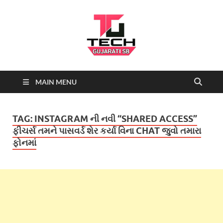
Tech
Tech News, Latest technology
MAIN MENU
news daily, new best tech gadgets
Gujarati SB-
reviews which include mobiles,
tablets, laptops, video games.
Being a tech news site we cover …
NEWS
TAG:
INSTAGRAM ની નવી “SHARED ACCESS”
ફીચર્સ તમને પાસવર્ડ શેર કર્યા વિના CHAT જુવો તમારા
ફોનમાં