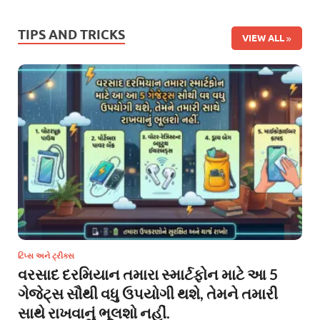
TIPS AND TRICKS
VIEW ALL
ટિપ્સ અને ટ્રીક્સ
વરસાદ દરમિયાન તમારા સ્માર્ટફોન માટે આ 5
ગેજેટ્સ સૌથી વધુ ઉપયોગી થશે, તેમને તમારી
સાથે રાખવાનું ભૂલશો નહીં.