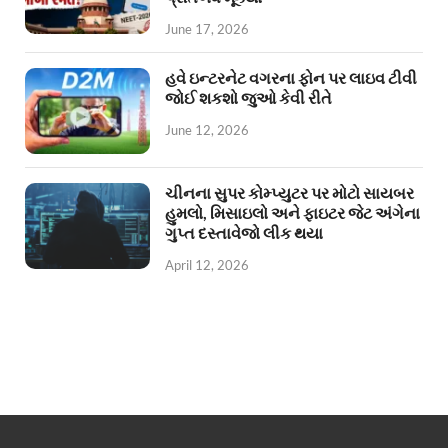
June 17, 2026
હવે ઇન્ટરનેટ વગરના ફોન પર લાઇવ ટીવી
જોઈ શકશો જુઓ કેવી રીતે
June 12, 2026
ચીનના સુપર કોમ્પ્યુટર પર મોટો સાયબર
હુમલો, મિસાઇલો અને ફાઇટર જેટ અંગેના
ગુપ્ત દસ્તાવેજો લીક થયા
April 12, 2026