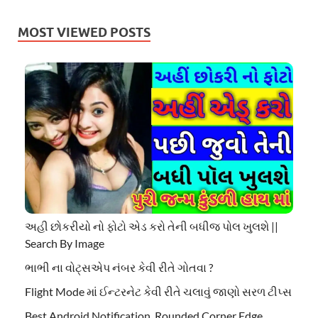
MOST VIEWED POSTS
અહી છોકરીયો નો ફોટો એડ કરો તેની બધીજ પોલ ખુલશે ||
Search By Image
ભાભી ના વોટ્સએપ નંબર કેવી રીતે ગોતવા ?
Flight Mode માં ઈન્ટરનેટ કેવી રીતે ચલાવું જાણો સરળ ટીપ્સ
Best Android Notification, Rounded Corner Edge