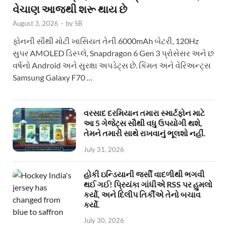
વેચાણ આજથી શરૂ થાય છે
August 3, 2026
-
by
SB
ફોનની સૌથી મોટી ખાસિયત તેની 6000mAh બેટરી, 120Hz
સુપર AMOLED ડિસ્પ્લે, Snapdragon 6 Gen 3 પ્રોસેસર અને છ
વર્ષનો Android અને સુરક્ષા અપડેટ્સ છે. કિંમત અને વેરિઅન્ટ્સ
Samsung Galaxy F70 …
વરસાદ દરમિયાન તમારા સ્માર્ટફોન માટે
આ 5 ગેજેટ્સ સૌથી વધુ ઉપયોગી થશે,
તેમને તમારી સાથે રાખવાનું ભૂલશો નહીં.
July 31, 2026
હોકી ઇન્ડિયાની જર્સી વાદળીથી ભગવી
થઈ ગઈ! પ્રિયંકા ગાંધીએ RSS પર હુમલો
કર્યો, અને દિલીપ તિર્કીએ તેનો બચાવ
કર્યો.
July 30, 2026