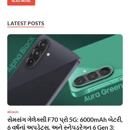
READ MORE
LATEST POSTS
મોબાઇલ
સેમસંગ ગેલેક્સી F70 પ્રો 5G: 6000mAh બેટરી,
6 વર્ષનાં અપડેટ્સ, અને સ્નેપડ્રેગન 6 Gen 3;