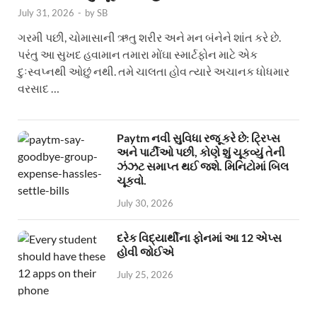
July 31, 2026
-
by
SB
ગરમી પછી, ચોમાસાની ઋતુ શરીર અને મન બંનેને શાંત કરે છે.
પરંતુ આ સુખદ હવામાન તમારા મોંઘા સ્માર્ટફોન માટે એક
દુઃસ્વપ્નથી ઓછું નથી. તમે ચાલતા હોવ ત્યારે અચાનક ધોધમાર
વરસાદ …
Paytm નવી સુવિધા રજૂ કરે છે: ટ્રિપ્સ
અને પાર્ટીઓ પછી, કોણે શું ચૂકવ્યું તેની
ઝંઝટ સમાપ્ત થઈ જશે. મિનિટોમાં બિલ
ચૂકવો.
July 30, 2026
દરેક વિદ્યાર્થીના ફોનમાં આ 12 એપ્સ
હોવી જોઈએ
July 25, 2026