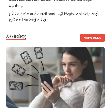
Lighting
હવે સ્માર્ટફોનમાં કેમ નથી આવી રહી રિમૂવેબલ બેટરી, જાણો
શું છે તેની પાછળનું કારણ
ટેકનોલોજી
VIEW ALL