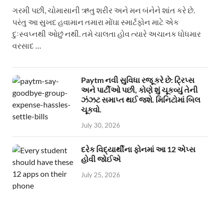
ગરમી પછી, ચોમાસાની ઋતુ શરીર અને મન બંનેને શાંત કરે છે.
પરંતુ આ સુખદ હવામાન તમારા મોંઘા સ્માર્ટફોન માટે એક
દુઃસ્વપ્નથી ઓછું નથી. તમે ચાલતા હોવ ત્યારે અચાનક ધોધમાર
વરસાદ …
Paytm નવી સુવિધા રજૂ કરે છે: ટ્રિપ્સ
અને પાર્ટીઓ પછી, કોણે શું ચૂકવ્યું તેની
ઝંઝટ સમાપ્ત થઈ જશે. મિનિટોમાં બિલ
ચૂકવો.
July 30, 2026
દરેક વિદ્યાર્થીના ફોનમાં આ 12 એપ્સ
હોવી જોઈએ
July 25, 2026