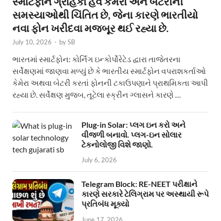
સ્માર્ટફોન ગ્રાહકો હવે કેમેરા અને બેટરીની
સમસ્યાઓથી ચિંતિત છે, જેના કારણે ભારતીયો
નવા ફોન ખરીદવા મજબૂર થઈ રહ્યા છે.
July 10, 2026
-
by
SB
ભારતમાં સ્માર્ટફોન: કોર્નિંગ ઇન્કોર્પોરેટેડ દ્વારા તાજેતરના
સર્વેક્ષણમાં જાણવા મળ્યું છે કે ભારતીય સ્માર્ટફોન વપરાશકર્તાઓ
કેમેરા અથવા બેટરી કરતાં ફોનની ટકાઉપણાને પ્રાથમિકતા આપી
રહ્યા છે. સર્વેક્ષણ મુજબ, તૂટેલા સ્ક્રીન ગ્લાસને કારણે …
Plug-in Solar: પ્લગ ઇન કરો અને
વીજળી બનાવો. પ્લગ-ઇન સોલાર
ટેકનોલોજી વિશે જાણો.
July 6, 2026
Telegram Block: RE-NEET પરીક્ષાને
કારણે સરકારે ટેલિગ્રામ પર અસ્થાયી રૂપે
પ્રતિબંધ મૂક્યો
June 17, 2026