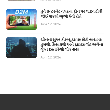
હવે ઇન્ટરનેટ વગરના ફોન પર લાઇવ ટીવી
જોઈ શકશો જુઓ કેવી રીતે
June 12, 2026
ચીનના સુપર કોમ્પ્યુટર પર મોટો સાયબર
હુમલો, મિસાઇલો અને ફાઇટર જેટ અંગેના
ગુપ્ત દસ્તાવેજો લીક થયા
April 12, 2026