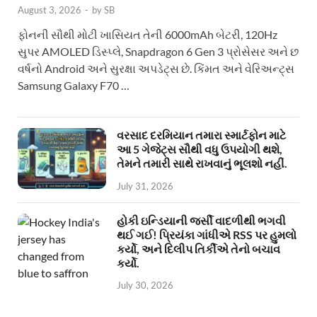
August 3, 2026
-
by
SB
ફોનની સૌથી મોટી ખાસિયત તેની 6000mAh બેટરી, 120Hz
સુપર AMOLED ડિસ્પ્લે, Snapdragon 6 Gen 3 પ્રોસેસર અને છ
વર્ષનો Android અને સુરક્ષા અપડેટ્સ છે. કિંમત અને વેરિઅન્ટ્સ
Samsung Galaxy F70 …
વરસાદ દરમિયાન તમારા સ્માર્ટફોન માટે
આ 5 ગેજેટ્સ સૌથી વધુ ઉપયોગી થશે,
તેમને તમારી સાથે રાખવાનું ભૂલશો નહીં.
July 31, 2026
હોકી ઇન્ડિયાની જર્સી વાદળીથી ભગવી
થઈ ગઈ! પ્રિયંકા ગાંધીએ RSS પર હુમલો
કર્યો, અને દિલીપ તિર્કીએ તેનો બચાવ
કર્યો.
July 30, 2026