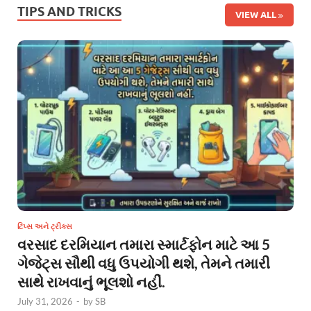
TIPS AND TRICKS
VIEW ALL
ટિપ્સ અને ટ્રીક્સ
વરસાદ દરમિયાન તમારા સ્માર્ટફોન માટે આ 5
ગેજેટ્સ સૌથી વધુ ઉપયોગી થશે, તેમને તમારી
સાથે રાખવાનું ભૂલશો નહીં.
July 31, 2026
-
by
SB