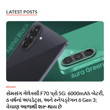
LATEST POSTS
મોબાઇલ
સેમસંગ ગેલેક્સી F70 પ્રો 5G: 6000mAh બેટરી,
6 વર્ષનાં અપડેટ્સ, અને સ્નેપડ્રેગન 6 Gen 3;
વેચાણ આજથી શરૂ થાય છે