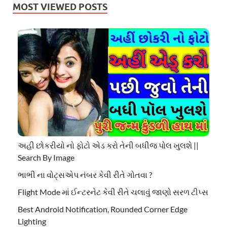
MOST VIEWED POSTS
અહી છોકરીયો નો ફોટો એડ કરો તેની બધીજ પોલ ખુલશે ||
Search By Image
ભાભી ના વોટ્સએપ નંબર કેવી રીતે ગોતવા ?
Flight Mode માં ઈન્ટરનેટ કેવી રીતે ચલાવું જાણો સરળ ટીપ્સ
Best Android Notification, Rounded Corner Edge
Lighting