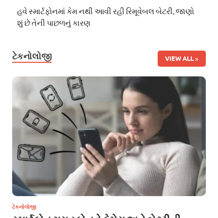
હવે સ્માર્ટફોનમાં કેમ નથી આવી રહી રિમૂવેબલ બેટરી, જાણો
શું છે તેની પાછળનું કારણ
ટેકનોલોજી
VIEW ALL
ટેકનોલોજી