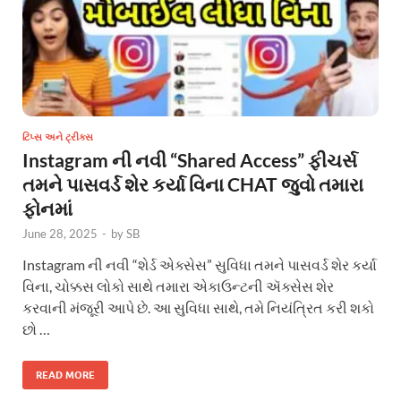
ટિપ્સ અને ટ્રીક્સ
Instagram ની નવી “Shared Access” ફીચર્સ
તમને પાસવર્ડ શેર કર્યા વિના CHAT જુવો તમારા
ફોનમાં
June 28, 2025
-
by
SB
Instagram ની નવી “શેર્ડ એક્સેસ” સુવિધા તમને પાસવર્ડ શેર કર્યા
વિના, ચોક્કસ લોકો સાથે તમારા એકાઉન્ટની ઍક્સેસ શેર
કરવાની મંજૂરી આપે છે. આ સુવિધા સાથે, તમે નિયંત્રિત કરી શકો
છો …
READ MORE