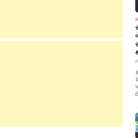
મ
બ
A
ફ
1
પ
છ