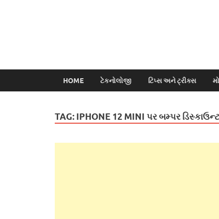
HOME
ટેકનોલોજી
ટિપ્સ અને ટ્રીક્સ
મ
TAG:
IPHONE 12 MINI પર બમ્પર ડિસ્કાઉન્