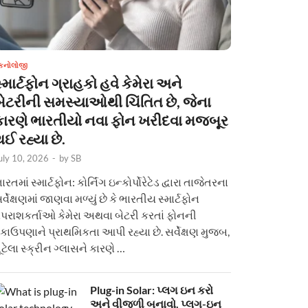
ેકનોલોજી
્માર્ટફોન ગ્રાહકો હવે કેમેરા અને
બેટરીની સમસ્યાઓથી ચિંતિત છે, જેના
કારણે ભારતીયો નવા ફોન ખરીદવા મજબૂર
ઈ રહ્યા છે.
uly 10, 2026
-
by
SB
ારતમાં સ્માર્ટફોન: કોર્નિંગ ઇન્કોર્પોરેટેડ દ્વારા તાજેતરના
ર્વેક્ષણમાં જાણવા મળ્યું છે કે ભારતીય સ્માર્ટફોન
પરાશકર્તાઓ કેમેરા અથવા બેટરી કરતાં ફોનની
કાઉપણાને પ્રાથમિકતા આપી રહ્યા છે. સર્વેક્ષણ મુજબ,
ૂટેલા સ્ક્રીન ગ્લાસને કારણે …
Plug-in Solar: પ્લગ ઇન કરો
અને વીજળી બનાવો. પ્લગ-ઇન