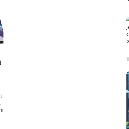
ે
ી
.
તા