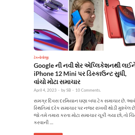
ટેકનોલોજી
Google ની નવી શેર એપ્લિકેશનથી લઈન
iPhone 12 Mini પર ડિસ્કાઉન્ટ સુધી,
વાંચો મોટા સમાચાર
April 4, 2023
-
by
SB
-
10 Comments.
સમગ્ર દિવસ દરમિયાન ઘણા બધા ટેક સમાચાર છે. આવ
સ્થિતિમાં દરેક સમાચાર પર નજર રાખવી થોડી મુશ્કેલ છે
જો તમે તમારા કરતા મોટા સમાચાર ચૂકી ગયા છો, તો ચિં
કરવાની …