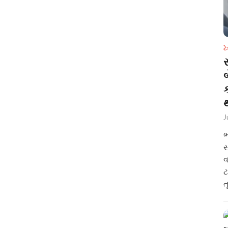
ટ
સ
થ
J
ભ
સ
વ
ટ
ત