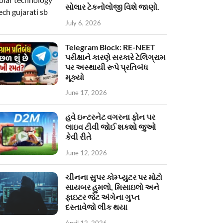
સોલાર ટેકનોલોજી વિશે જાણો.
July 6, 2026
Telegram Block: RE-NEET
પરીક્ષાને કારણે સરકારે ટેલિગ્રામ
પર અસ્થાયી રૂપે પ્રતિબંધ
મૂક્યો
June 17, 2026
હવે ઇન્ટરનેટ વગરના ફોન પર
લાઇવ ટીવી જોઈ શકશો જુઓ
કેવી રીતે
June 12, 2026
ચીનના સુપર કોમ્પ્યુટર પર મોટો
સાયબર હુમલો, મિસાઇલો અને
ફાઇટર જેટ અંગેના ગુપ્ત
દસ્તાવેજો લીક થયા
April 12, 2026