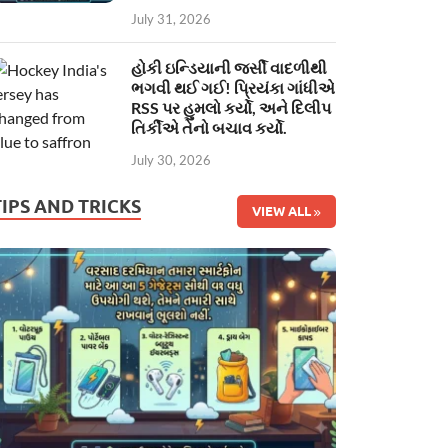
July 31, 2026
હોકી ઇન્ડિયાની જર્સી વાદળીથી
ભગવી થઈ ગઈ! પ્રિયંકા ગાંધીએ
RSS પર હુમલો કર્યો, અને દિલીપ
તિર્કીએ તેનો બચાવ કર્યો.
July 30, 2026
TIPS AND TRICKS
VIEW ALL