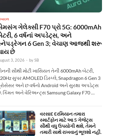
ોબાઇલ
સેમસંગ ગેલેક્સી F70 પ્રો 5G: 6000mAh
ેટરી, 6 વર્ષનાં અપડેટ્સ, અને
સ્નેપડ્રેગન 6 Gen 3; વેચાણ આજથી શરૂ
થાય છે
ugust 3, 2026
-
by
SB
ોનની સૌથી મોટી ખાસિયત તેની 6000mAh બેટરી,
20Hz સુપર AMOLED ડિસ્પ્લે, Snapdragon 6 Gen 3
્રોસેસર અને છ વર્ષનો Android અને સુરક્ષા અપડેટ્સ
ે. કિંમત અને વેરિઅન્ટ્સ Samsung Galaxy F70 …
વરસાદ દરમિયાન તમારા
સ્માર્ટફોન માટે આ 5 ગેજેટ્સ
સૌથી વધુ ઉપયોગી થશે, તેમને
તમારી સાથે રાખવાનું ભૂલશો નહીં.