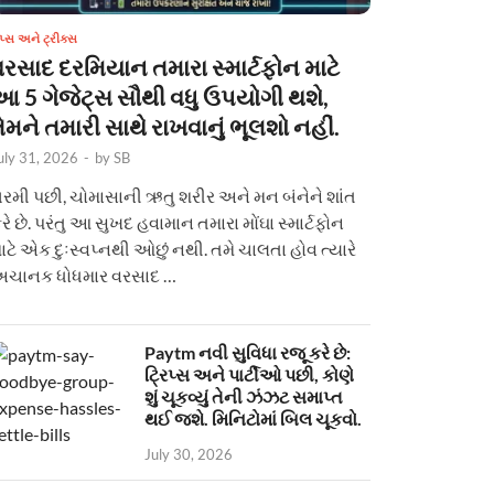
િપ્સ અને ટ્રીક્સ
વરસાદ દરમિયાન તમારા સ્માર્ટફોન માટે
આ 5 ગેજેટ્સ સૌથી વધુ ઉપયોગી થશે,
ેમને તમારી સાથે રાખવાનું ભૂલશો નહીં.
uly 31, 2026
-
by
SB
રમી પછી, ચોમાસાની ઋતુ શરીર અને મન બંનેને શાંત
રે છે. પરંતુ આ સુખદ હવામાન તમારા મોંઘા સ્માર્ટફોન
ાટે એક દુઃસ્વપ્નથી ઓછું નથી. તમે ચાલતા હોવ ત્યારે
ચાનક ધોધમાર વરસાદ …
Paytm નવી સુવિધા રજૂ કરે છે:
ટ્રિપ્સ અને પાર્ટીઓ પછી, કોણે
શું ચૂકવ્યું તેની ઝંઝટ સમાપ્ત
થઈ જશે. મિનિટોમાં બિલ ચૂકવો.
July 30, 2026