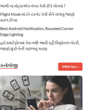
ભાભી ના વોટ્સએપ નંબર કેવી રીતે ગોતવા ?
Flight Mode માં ઈન્ટરનેટ કેવી રીતે ચલાવું જાણો
સરળ ટીપ્સ
Best Android Notification, Rounded Corner
Edge Lighting
હવે સ્માર્ટફોનમાં કેમ નથી આવી રહી રિમૂવેબલ બેટરી,
જાણો શું છે તેની પાછળનું કારણ
ટેકનોલોજી
VIEW ALL