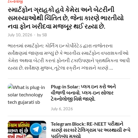
ટેકનોલોજી
સ્માર્ટફોન ગ્રાહકો હવે કેમેરા અને બેટરીની
સમસ્યાઓથી ચિંતિત છે, જેના કારણે ભારતીયો
નવા ફોન ખરીદવા મજબૂર થઈ રહ્યા છે.
July 10, 2026
-
by
SB
ભારતમાં સ્માર્ટફોન: કોર્નિંગ ઇન્કોર્પોરેટેડ દ્વારા તાજેતરના
સર્વેક્ષણમાં જાણવા મળ્યું છે કે ભારતીય સ્માર્ટફોન વપરાશકર્તાઓ
કેમેરા અથવા બેટરી કરતાં ફોનની ટકાઉપણાને પ્રાથમિકતા આપી
રહ્યા છે. સર્વેક્ષણ મુજબ, તૂટેલા સ્ક્રીન ગ્લાસને કારણે …
Plug-in Solar: પ્લગ ઇન કરો અને
વીજળી બનાવો. પ્લગ-ઇન સોલાર
ટેકનોલોજી વિશે જાણો.
July 6, 2026
Telegram Block: RE-NEET પરીક્ષાને
કારણે સરકારે ટેલિગ્રામ પર અસ્થાયી રૂપે
પ્રતિબંધ મૂક્યો