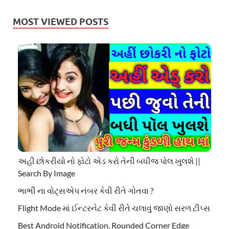
MOST VIEWED POSTS
અહી છોકરીયો નો ફોટો એડ કરો તેની બધીજ પોલ ખુલશે ||
Search By Image
ભાભી ના વોટ્સએપ નંબર કેવી રીતે ગોતવા ?
Flight Mode માં ઈન્ટરનેટ કેવી રીતે ચલાવું જાણો સરળ ટીપ્સ
Best Android Notification, Rounded Corner Edge