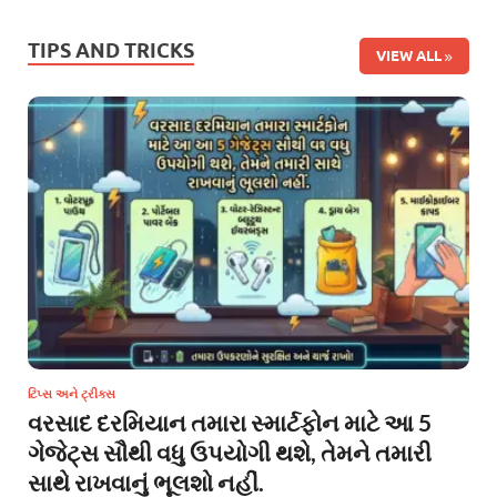
TIPS AND TRICKS
VIEW ALL
ટિપ્સ અને ટ્રીક્સ
વરસાદ દરમિયાન તમારા સ્માર્ટફોન માટે આ 5
ગેજેટ્સ સૌથી વધુ ઉપયોગી થશે, તેમને તમારી
સાથે રાખવાનું ભૂલશો નહીં.