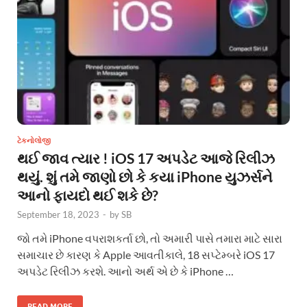
ટેકનોલોજી
થઈ જાવ ત્યાર ! iOS 17 અપડેટ આજે રિલીઝ
થયું. શું તમે જાણો છો કે કયા iPhone યુઝર્સને
આનો ફાયદો થઈ શકે છે?
September 18, 2023
-
by
SB
જો તમે iPhone વપરાશકર્તા છો, તો અમારી પાસે તમારા માટે સારા
સમાચાર છે કારણ કે Apple આવતીકાલે, 18 સપ્ટેમ્બરે iOS 17
અપડેટ રિલીઝ કરશે. આનો અર્થ એ છે કે iPhone …
READ MORE