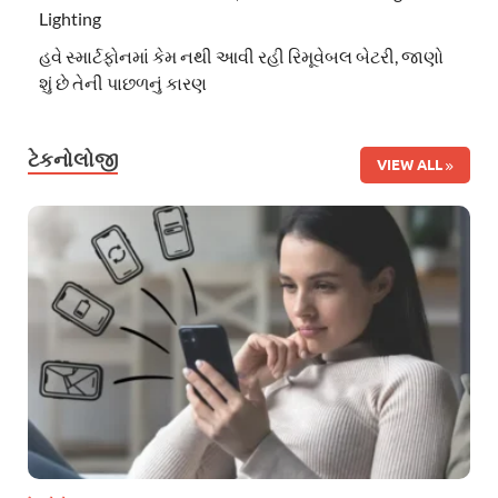
Lighting
હવે સ્માર્ટફોનમાં કેમ નથી આવી રહી રિમૂવેબલ બેટરી, જાણો
શું છે તેની પાછળનું કારણ
ટેકનોલોજી
VIEW ALL