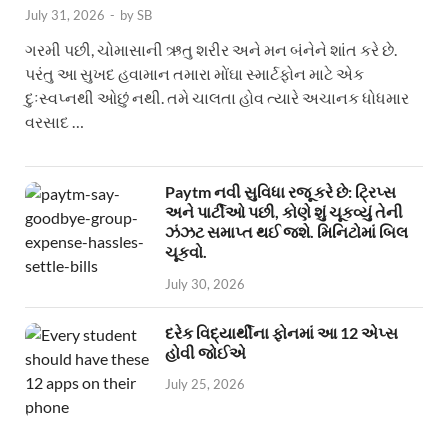
July 31, 2026
-
by
SB
ગરમી પછી, ચોમાસાની ઋતુ શરીર અને મન બંનેને શાંત કરે છે.
પરંતુ આ સુખદ હવામાન તમારા મોંઘા સ્માર્ટફોન માટે એક
દુઃસ્વપ્નથી ઓછું નથી. તમે ચાલતા હોવ ત્યારે અચાનક ધોધમાર
વરસાદ …
Paytm નવી સુવિધા રજૂ કરે છે: ટ્રિપ્સ
અને પાર્ટીઓ પછી, કોણે શું ચૂકવ્યું તેની
ઝંઝટ સમાપ્ત થઈ જશે. મિનિટોમાં બિલ
ચૂકવો.
July 30, 2026
દરેક વિદ્યાર્થીના ફોનમાં આ 12 એપ્સ
હોવી જોઈએ
July 25, 2026