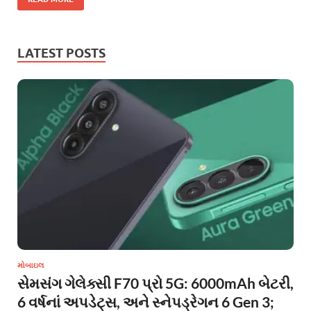
LATEST POSTS
મોબાઇલ
સેમસંગ ગેલેક્સી F70 પ્રો 5G: 6000mAh બેટરી,
6 વર્ષનાં અપડેટ્સ, અને સ્નેપડ્રેગન 6 Gen 3;