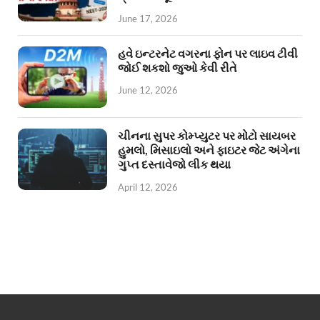
June 17, 2026
હવે ઇન્ટરનેટ વગરના ફોન પર લાઇવ ટીવી
જોઈ શકશો જુઓ કેવી રીતે
June 12, 2026
ચીનના સુપર કોમ્પ્યુટર પર મોટો સાયબર
હુમલો, મિસાઇલો અને ફાઇટર જેટ અંગેના
ગુપ્ત દસ્તાવેજો લીક થયા
April 12, 2026