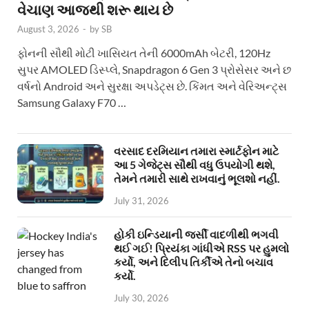
વેચાણ આજથી શરૂ થાય છે
August 3, 2026
-
by
SB
ફોનની સૌથી મોટી ખાસિયત તેની 6000mAh બેટરી, 120Hz
સુપર AMOLED ડિસ્પ્લે, Snapdragon 6 Gen 3 પ્રોસેસર અને છ
વર્ષનો Android અને સુરક્ષા અપડેટ્સ છે. કિંમત અને વેરિઅન્ટ્સ
Samsung Galaxy F70 …
વરસાદ દરમિયાન તમારા સ્માર્ટફોન માટે
આ 5 ગેજેટ્સ સૌથી વધુ ઉપયોગી થશે,
તેમને તમારી સાથે રાખવાનું ભૂલશો નહીં.
July 31, 2026
હોકી ઇન્ડિયાની જર્સી વાદળીથી ભગવી
થઈ ગઈ! પ્રિયંકા ગાંધીએ RSS પર હુમલો
કર્યો, અને દિલીપ તિર્કીએ તેનો બચાવ
કર્યો.
July 30, 2026