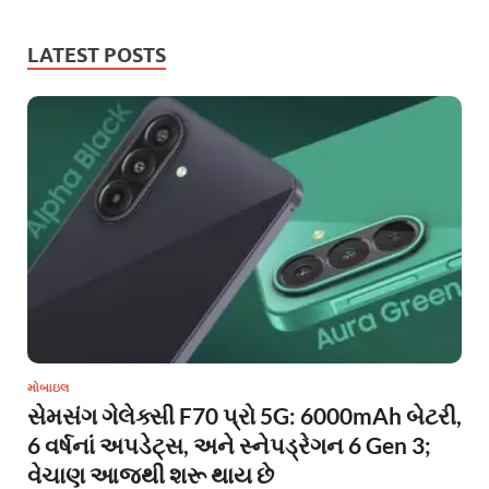
LATEST POSTS
મોબાઇલ
સેમસંગ ગેલેક્સી F70 પ્રો 5G: 6000mAh બેટરી,
6 વર્ષનાં અપડેટ્સ, અને સ્નેપડ્રેગન 6 Gen 3;
વેચાણ આજથી શરૂ થાય છે