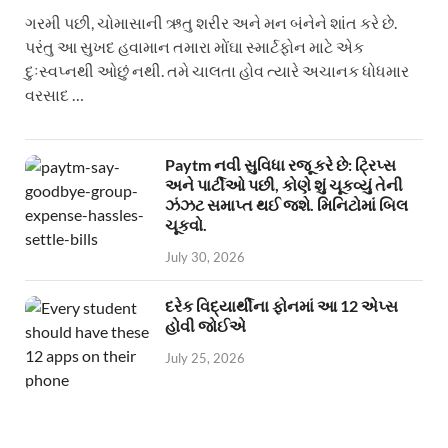
ગરમી પછી, ચોમાસાની ઋતુ શરીર અને મન બંનેને શાંત કરે છે.
પરંતુ આ સુખદ હવામાન તમારા મોંઘા સ્માર્ટફોન માટે એક
દુઃસ્વપ્નથી ઓછું નથી. તમે ચાલતા હોવ ત્યારે અચાનક ધોધમાર
વરસાદ …
Paytm નવી સુવિધા રજૂ કરે છે: ટ્રિપ્સ
અને પાર્ટીઓ પછી, કોણે શું ચૂકવ્યું તેની
ઝંઝટ સમાપ્ત થઈ જશે. મિનિટોમાં બિલ
ચૂકવો.
July 30, 2026
દરેક વિદ્યાર્થીના ફોનમાં આ 12 એપ્સ
હોવી જોઈએ
July 25, 2026