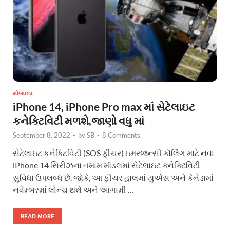
મોબાઇલ
iPhone 14, iPhone Pro max માં સેટેલાઇટ
કનેક્ટિવિટી મળશે,જાણો વધુ માં
September 8, 2022
-
by
SB
-
8 Comments.
સેટેલાઇટ કનેક્ટિવિટી (SOS ફીચર) ઇમરજન્સી કૉલિંગ માટે નવા
iPhone 14 સિરીઝના તમામ મૉડલમાં સેટેલાઇટ કનેક્ટિવિટી
સુવિધા ઉપલબ્ધ છે. જોકે, આ ફીચર હાલમાં યુએસ અને કેનેડામાં
નવેમ્બરમાં લોન્ચ થશે અને આગામી …
READ MORE