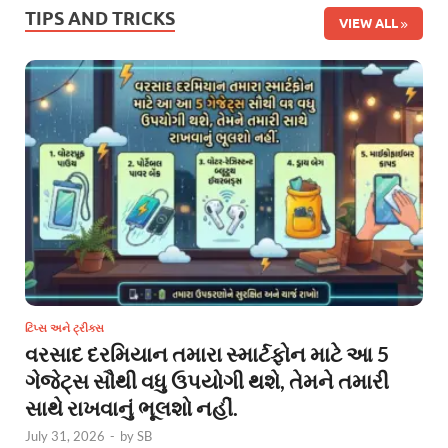
TIPS AND TRICKS
VIEW ALL
ટિપ્સ અને ટ્રીક્સ
વરસાદ દરમિયાન તમારા સ્માર્ટફોન માટે આ 5
ગેજેટ્સ સૌથી વધુ ઉપયોગી થશે, તેમને તમારી
સાથે રાખવાનું ભૂલશો નહીં.
July 31, 2026
-
by
SB