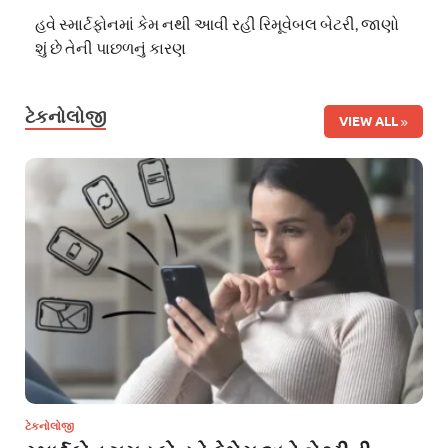
હવે સ્માર્ટફોનમાં કેમ નથી આવી રહી રિમૂવેબલ બેટરી, જાણો
શું છે તેની પાછળનું કારણ
ટેકનોલોજી
VIEW ALL
ટેકનોલોજી