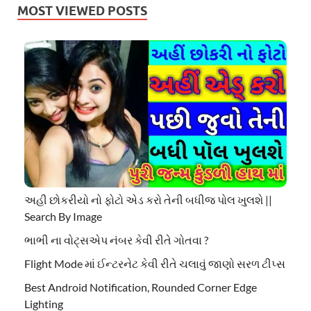
MOST VIEWED POSTS
અહી છોકરીયો નો ફોટો એડ કરો તેની બધીજ પોલ ખુલશે ||
Search By Image
ભાભી ના વોટ્સએપ નંબર કેવી રીતે ગોતવા ?
Flight Mode માં ઈન્ટરનેટ કેવી રીતે ચલાવું જાણો સરળ ટીપ્સ
Best Android Notification, Rounded Corner Edge
Lighting