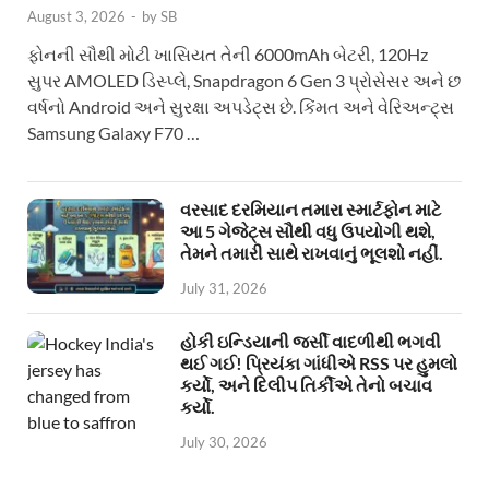
August 3, 2026
-
by
SB
ફોનની સૌથી મોટી ખાસિયત તેની 6000mAh બેટરી, 120Hz
સુપર AMOLED ડિસ્પ્લે, Snapdragon 6 Gen 3 પ્રોસેસર અને છ
વર્ષનો Android અને સુરક્ષા અપડેટ્સ છે. કિંમત અને વેરિઅન્ટ્સ
Samsung Galaxy F70 …
વરસાદ દરમિયાન તમારા સ્માર્ટફોન માટે
આ 5 ગેજેટ્સ સૌથી વધુ ઉપયોગી થશે,
તેમને તમારી સાથે રાખવાનું ભૂલશો નહીં.
July 31, 2026
હોકી ઇન્ડિયાની જર્સી વાદળીથી ભગવી
થઈ ગઈ! પ્રિયંકા ગાંધીએ RSS પર હુમલો
કર્યો, અને દિલીપ તિર્કીએ તેનો બચાવ
કર્યો.
July 30, 2026