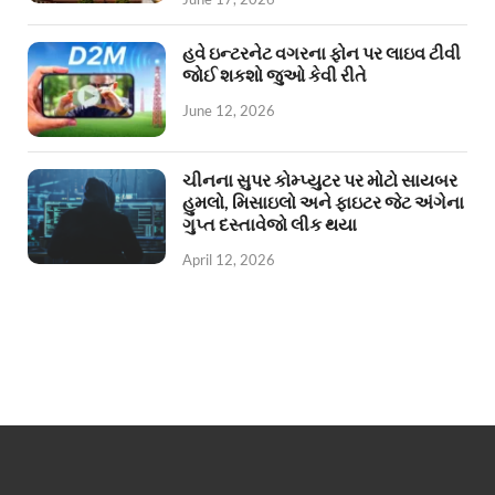
હવે ઇન્ટરનેટ વગરના ફોન પર લાઇવ ટીવી
જોઈ શકશો જુઓ કેવી રીતે
June 12, 2026
ચીનના સુપર કોમ્પ્યુટર પર મોટો સાયબર
હુમલો, મિસાઇલો અને ફાઇટર જેટ અંગેના
ગુપ્ત દસ્તાવેજો લીક થયા
April 12, 2026