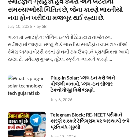
સ્માર્ટફોન ગ્રાહકો હવે કેમેરા અને બેટરીની
સમસ્યાઓથી ચિંતિત છે, જેના કારણે ભારતીયો
નવા ફોન ખરીદવા મજબૂર થઈ રહ્યા છે.
July 10, 2026
-
by
SB
ભારતમાં સ્માર્ટફોન: કોર્નિંગ ઇન્કોર્પોરેટેડ દ્વારા તાજેતરના
સર્વેક્ષણમાં જાણવા મળ્યું છે કે ભારતીય સ્માર્ટફોન વપરાશકર્તાઓ
કેમેરા અથવા બેટરી કરતાં ફોનની ટકાઉપણાને પ્રાથમિકતા આપી
રહ્યા છે. સર્વેક્ષણ મુજબ, તૂટેલા સ્ક્રીન ગ્લાસને કારણે …
Plug-in Solar: પ્લગ ઇન કરો અને
વીજળી બનાવો. પ્લગ-ઇન સોલાર
ટેકનોલોજી વિશે જાણો.
July 6, 2026
Telegram Block: RE-NEET પરીક્ષાને
કારણે સરકારે ટેલિગ્રામ પર અસ્થાયી રૂપે
પ્રતિબંધ મૂક્યો
June 17, 2026