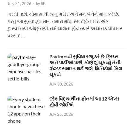
July 31, 2026
-
by
SB
ગરમી પછી, ચોમાસાની ઋતુ શરીર અને મન બંનેને શાંત કરે છે.
પરંતુ આ સુખદ હવામાન તમારા મોંઘા સ્માર્ટફોન માટે એક
દુઃસ્વપ્નથી ઓછું નથી. તમે ચાલતા હોવ ત્યારે અચાનક ધોધમાર
વરસાદ …
Paytm નવી સુવિધા રજૂ કરે છે: ટ્રિપ્સ
અને પાર્ટીઓ પછી, કોણે શું ચૂકવ્યું તેની
ઝંઝટ સમાપ્ત થઈ જશે. મિનિટોમાં બિલ
ચૂકવો.
July 30, 2026
દરેક વિદ્યાર્થીના ફોનમાં આ 12 એપ્સ
હોવી જોઈએ
July 25, 2026