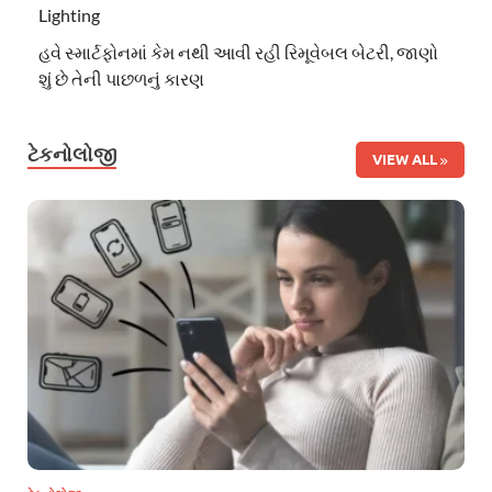
Lighting
હવે સ્માર્ટફોનમાં કેમ નથી આવી રહી રિમૂવેબલ બેટરી, જાણો
શું છે તેની પાછળનું કારણ
ટેકનોલોજી
VIEW ALL