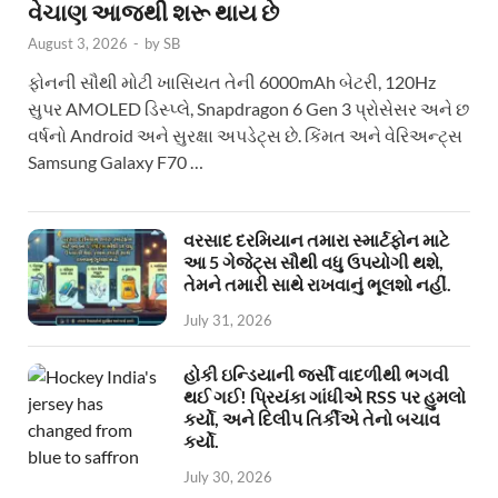
વેચાણ આજથી શરૂ થાય છે
August 3, 2026
-
by
SB
ફોનની સૌથી મોટી ખાસિયત તેની 6000mAh બેટરી, 120Hz
સુપર AMOLED ડિસ્પ્લે, Snapdragon 6 Gen 3 પ્રોસેસર અને છ
વર્ષનો Android અને સુરક્ષા અપડેટ્સ છે. કિંમત અને વેરિઅન્ટ્સ
Samsung Galaxy F70 …
વરસાદ દરમિયાન તમારા સ્માર્ટફોન માટે
આ 5 ગેજેટ્સ સૌથી વધુ ઉપયોગી થશે,
તેમને તમારી સાથે રાખવાનું ભૂલશો નહીં.
July 31, 2026
હોકી ઇન્ડિયાની જર્સી વાદળીથી ભગવી
થઈ ગઈ! પ્રિયંકા ગાંધીએ RSS પર હુમલો
કર્યો, અને દિલીપ તિર્કીએ તેનો બચાવ
કર્યો.
July 30, 2026