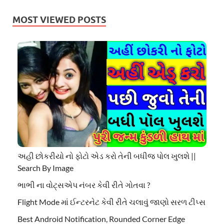
MOST VIEWED POSTS
અહી છોકરીયો નો ફોટો એડ કરો તેની બધીજ પોલ ખુલશે ||
Search By Image
ભાભી ના વોટ્સએપ નંબર કેવી રીતે ગોતવા ?
Flight Mode માં ઈન્ટરનેટ કેવી રીતે ચલાવું જાણો સરળ ટીપ્સ
Best Android Notification, Rounded Corner Edge