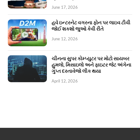
June 17, 2026
હવે ઇન્ટરનેટ વગરના ફોન પર લાઇવ ટીવી
જોઈ શકશો જુઓ કેવી રીતે
June 12, 2026
ચીનના સુપર કોમ્પ્યુટર પર મોટો સાયબર
હુમલો, મિસાઇલો અને ફાઇટર જેટ અંગેના
ગુપ્ત દસ્તાવેજો લીક થયા
April 12, 2026