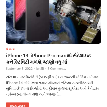
મોબાઇલ
iPhone 14, iPhone Pro max માં સેટેલાઇટ
કનેક્ટિવિટી મળશે,જાણો વધુ માં
September 8, 2022
-
by
SB
-
8 Comments.
સેટેલાઇટ કનેક્ટિવિટી (SOS ફીચર) ઇમરજન્સી કૉલિંગ માટે નવા
iPhone 14 સિરીઝના તમામ મૉડલમાં સેટેલાઇટ કનેક્ટિવિટી
સુવિધા ઉપલબ્ધ છે. જોકે, આ ફીચર હાલમાં યુએસ અને કેનેડામાં
નવેમ્બરમાં લોન્ચ થશે અને આગામી …
READ MORE