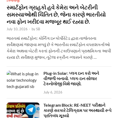
ટેકનોલોજી
સ્માર્ટફોન ગ્રાહકો હવે કેમેરા અને બેટરીની
સમસ્યાઓથી ચિંતિત છે, જેના કારણે ભારતીયો
નવા ફોન ખરીદવા મજબૂર થઈ રહ્યા છે.
July 10, 2026
-
by
SB
ભારતમાં સ્માર્ટફોન: કોર્નિંગ ઇન્કોર્પોરેટેડ દ્વારા તાજેતરના
સર્વેક્ષણમાં જાણવા મળ્યું છે કે ભારતીય સ્માર્ટફોન વપરાશકર્તાઓ
કેમેરા અથવા બેટરી કરતાં ફોનની ટકાઉપણાને પ્રાથમિકતા આપી
રહ્યા છે. સર્વેક્ષણ મુજબ, તૂટેલા સ્ક્રીન ગ્લાસને કારણે …
Plug-in Solar: પ્લગ ઇન કરો અને
વીજળી બનાવો. પ્લગ-ઇન સોલાર
ટેકનોલોજી વિશે જાણો.
July 6, 2026
Telegram Block: RE-NEET પરીક્ષાને
કારણે સરકારે ટેલિગ્રામ પર અસ્થાયી રૂપે
પ્રતિબંધ મૂક્યો