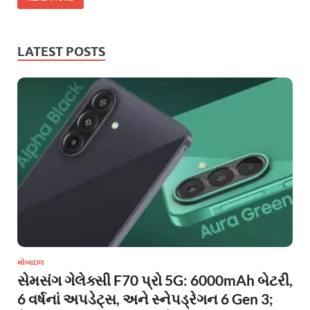
LATEST POSTS
મોબાઇલ
સેમસંગ ગેલેક્સી F70 પ્રો 5G: 6000mAh બેટરી,
6 વર્ષનાં અપડેટ્સ, અને સ્નેપડ્રેગન 6 Gen 3;