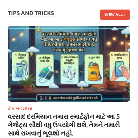
TIPS AND TRICKS
VIEW ALL
ટિપ્સ અને ટ્રીક્સ
વરસાદ દરમિયાન તમારા સ્માર્ટફોન માટે આ 5
ગેજેટ્સ સૌથી વધુ ઉપયોગી થશે, તેમને તમારી
સાથે રાખવાનું ભૂલશો નહીં.