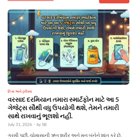
ટિપ્સ અને ટ્રીક્સ
વરસાદ દરમિયાન તમારા સ્માર્ટફોન માટે આ 5
ગેજેટ્સ સૌથી વધુ ઉપયોગી થશે, તેમને તમારી
સાથે રાખવાનું ભૂલશો નહીં.
July 31, 2026
-
by
SB
ગરમી પછી, ચોમાસાની ઋતુ શરીર અને મન બંનેને શાંત કરે છે.