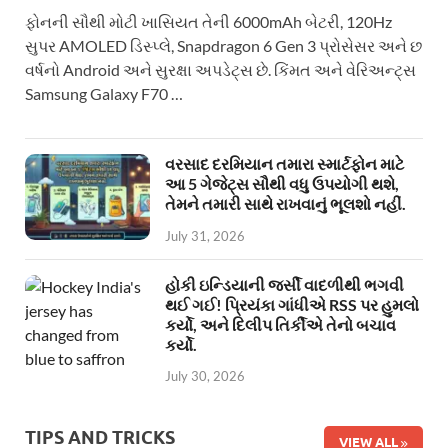
ફોનની સૌથી મોટી ખાસિયત તેની 6000mAh બેટરી, 120Hz
સુપર AMOLED ડિસ્પ્લે, Snapdragon 6 Gen 3 પ્રોસેસર અને છ
વર્ષનો Android અને સુરક્ષા અપડેટ્સ છે. કિંમત અને વેરિઅન્ટ્સ
Samsung Galaxy F70 …
વરસાદ દરમિયાન તમારા સ્માર્ટફોન માટે
આ 5 ગેજેટ્સ સૌથી વધુ ઉપયોગી થશે,
તેમને તમારી સાથે રાખવાનું ભૂલશો નહીં.
July 31, 2026
હોકી ઇન્ડિયાની જર્સી વાદળીથી ભગવી
થઈ ગઈ! પ્રિયંકા ગાંધીએ RSS પર હુમલો
કર્યો, અને દિલીપ તિર્કીએ તેનો બચાવ
કર્યો.
July 30, 2026
TIPS AND TRICKS
VIEW ALL