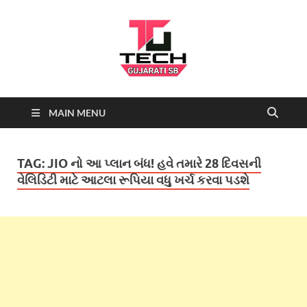
Tech
Tech News, Latest technology
MAIN MENU
news daily, new best tech gadgets
Gujarati SB-
reviews which include mobiles,
tablets, laptops, video games.
Being a tech news site we cover …
NEWS
TAG:
JIO નો આ પ્લાન બંધ! હવે તમારે 28 દિવસની
વેલિડિટી માટે આટલા રૂપિયા વધુ ખર્ચ કરવા પડશે