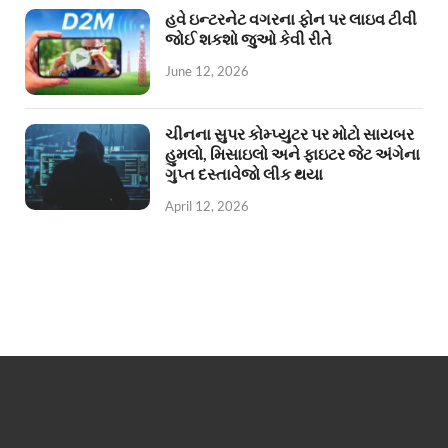
હવે ઇન્ટરનેટ વગરના ફોન પર લાઇવ ટીવી
જોઈ શકશો જુઓ કેવી રીતે
June 12, 2026
ચીનના સુપર કોમ્પ્યુટર પર મોટો સાયબર
હુમલો, મિસાઇલો અને ફાઇટર જેટ અંગેના
ગુપ્ત દસ્તાવેજો લીક થયા
April 12, 2026