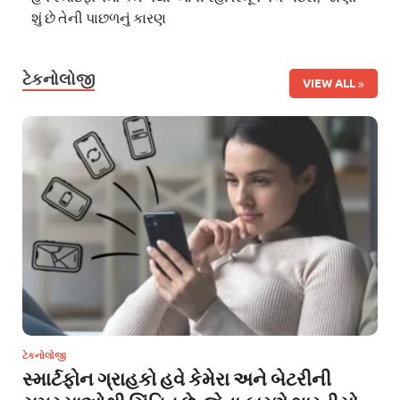
શું છે તેની પાછળનું કારણ
ટેકનોલોજી
VIEW ALL
ટેકનોલોજી
સ્માર્ટફોન ગ્રાહકો હવે કેમેરા અને બેટરીની