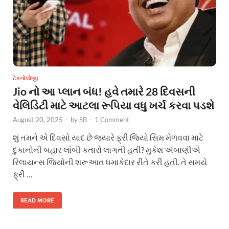
ટેકનોલોજી
Jio નો આ પ્લાન બંધ! હવે તમારે 28 દિવસની
વેલિડિટી માટે આટલા રૂપિયા વધુ ખર્ચ કરવા પડશે
August 20, 2025
-
by
SB
-
1 Comment
શું તમને એ દિવસો યાદ છે જ્યારે ફ્રી જિયો સિમ મેળવવા માટે
દુકાનોની બહાર લાંબી કતારો લાગતી હતી? મુકેશ અંબાણીએ
રિલાયન્સ જિયોની શરૂઆત ધમાકેદાર રીતે કરી હતી. તે સમયે
ફ્રી …
READ MORE