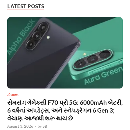
LATEST POSTS
મોબાઇલ
સેમસંગ ગેલેક્સી F70 પ્રો 5G: 6000mAh બેટરી,
6 વર્ષનાં અપડેટ્સ, અને સ્નેપડ્રેગન 6 Gen 3;
વેચાણ આજથી શરૂ થાય છે
August 3, 2026
-
by
SB