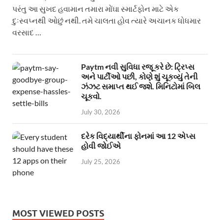
પરંતુ આ સુખદ હવામાન તમારા મોંઘા સ્માર્ટફોન માટે એક
દુઃસ્વપ્નથી ઓછું નથી. તમે ચાલતા હોવ ત્યારે અચાનક ધોધમાર
વરસાદ …
Paytm નવી સુવિધા રજૂ કરે છે: ટ્રિપ્સ
અને પાર્ટીઓ પછી, કોણે શું ચૂકવ્યું તેની
ઝંઝટ સમાપ્ત થઈ જશે. મિનિટોમાં બિલ
ચૂકવો.
July 30, 2026
દરેક વિદ્યાર્થીના ફોનમાં આ 12 એપ્સ
હોવી જોઈએ
July 25, 2026
MOST VIEWED POSTS