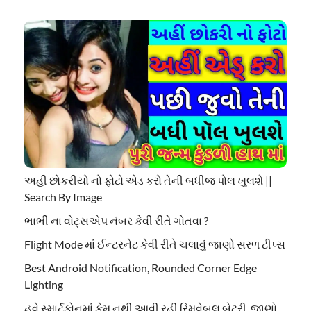
અહી છોકરીયો નો ફોટો એડ કરો તેની બધીજ પોલ ખુલશે ||
Search By Image
ભાભી ના વોટ્સએપ નંબર કેવી રીતે ગોતવા ?
Flight Mode માં ઈન્ટરનેટ કેવી રીતે ચલાવું જાણો સરળ ટીપ્સ
Best Android Notification, Rounded Corner Edge
Lighting
હવે સ્માર્ટફોનમાં કેમ નથી આવી રહી રિમૂવેબલ બેટરી, જાણો