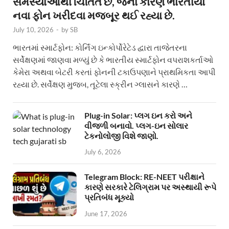
સમસ્યાઓથી ચિંતિત છે, જેના કારણે ભારતીયો
નવા ફોન ખરીદવા મજબૂર થઈ રહ્યા છે.
July 10, 2026
-
by
SB
ભારતમાં સ્માર્ટફોન: કોર્નિંગ ઇન્કોર્પોરેટેડ દ્વારા તાજેતરના
સર્વેક્ષણમાં જાણવા મળ્યું છે કે ભારતીય સ્માર્ટફોન વપરાશકર્તાઓ
કેમેરા અથવા બેટરી કરતાં ફોનની ટકાઉપણાને પ્રાથમિકતા આપી
રહ્યા છે. સર્વેક્ષણ મુજબ, તૂટેલા સ્ક્રીન ગ્લાસને કારણે …
Plug-in Solar: પ્લગ ઇન કરો અને
વીજળી બનાવો. પ્લગ-ઇન સોલાર
ટેકનોલોજી વિશે જાણો.
July 6, 2026
Telegram Block: RE-NEET પરીક્ષાને
કારણે સરકારે ટેલિગ્રામ પર અસ્થાયી રૂપે
પ્રતિબંધ મૂક્યો
June 17, 2026