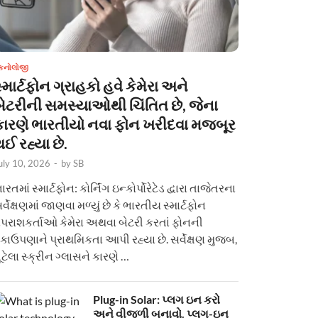
ેકનોલોજી
્માર્ટફોન ગ્રાહકો હવે કેમેરા અને
બેટરીની સમસ્યાઓથી ચિંતિત છે, જેના
કારણે ભારતીયો નવા ફોન ખરીદવા મજબૂર
ઈ રહ્યા છે.
uly 10, 2026
-
by
SB
ારતમાં સ્માર્ટફોન: કોર્નિંગ ઇન્કોર્પોરેટેડ દ્વારા તાજેતરના
ર્વેક્ષણમાં જાણવા મળ્યું છે કે ભારતીય સ્માર્ટફોન
પરાશકર્તાઓ કેમેરા અથવા બેટરી કરતાં ફોનની
કાઉપણાને પ્રાથમિકતા આપી રહ્યા છે. સર્વેક્ષણ મુજબ,
ૂટેલા સ્ક્રીન ગ્લાસને કારણે …
Plug-in Solar: પ્લગ ઇન કરો
અને વીજળી બનાવો. પ્લગ-ઇન