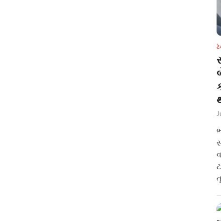
ટ
સ
થ
J
ભ
સ
વ
ટ
ત