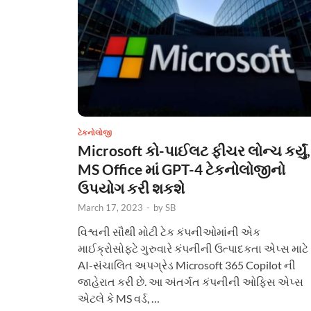
ટેકનોલોજી
Microsoft કો-પાઈલટ ફીચર લોન્ચ કર્યું,
MS Office માં GPT-4 ટેકનોલોજીનો
ઉપયોગ કરી શકશે
March 17, 2023
-
by
SB
વિશ્વની સૌથી મોટી ટેક કંપનીઓમાંની એક
માઈક્રોસોફ્ટે ગુરુવારે કંપનીની ઉત્પાદકતા એપ્સ માટે
AI-સંચાલિત અપગ્રેડ Microsoft 365 Copilot ની
જાહેરાત કરી છે. આ અંતર્ગત કંપનીની ઓફિસ એપ્સ
એટલે કે MS વર્ડ, …