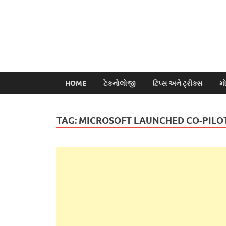
HOME
ટેકનોલોજી
ટિપ્સ અને ટ્રીક્સ
મ
TAG:
MICROSOFT LAUNCHED CO-PILO