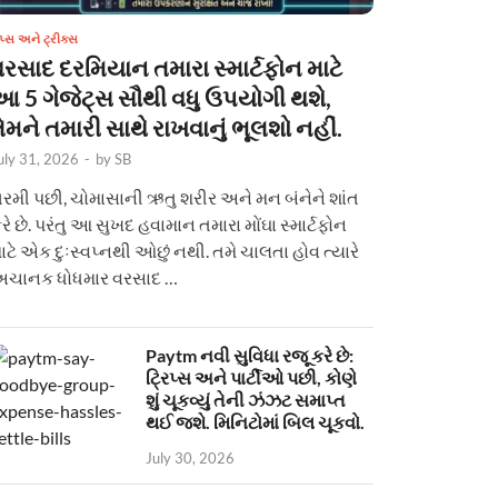
િપ્સ અને ટ્રીક્સ
વરસાદ દરમિયાન તમારા સ્માર્ટફોન માટે
આ 5 ગેજેટ્સ સૌથી વધુ ઉપયોગી થશે,
ેમને તમારી સાથે રાખવાનું ભૂલશો નહીં.
uly 31, 2026
-
by
SB
રમી પછી, ચોમાસાની ઋતુ શરીર અને મન બંનેને શાંત
રે છે. પરંતુ આ સુખદ હવામાન તમારા મોંઘા સ્માર્ટફોન
ાટે એક દુઃસ્વપ્નથી ઓછું નથી. તમે ચાલતા હોવ ત્યારે
ચાનક ધોધમાર વરસાદ …
Paytm નવી સુવિધા રજૂ કરે છે:
ટ્રિપ્સ અને પાર્ટીઓ પછી, કોણે
શું ચૂકવ્યું તેની ઝંઝટ સમાપ્ત
થઈ જશે. મિનિટોમાં બિલ ચૂકવો.
July 30, 2026