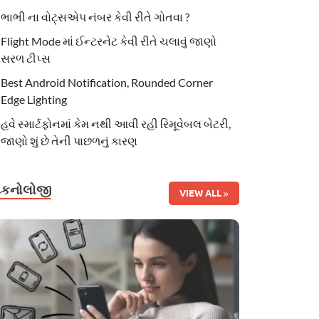
ભાભી ના વોટ્સએપ નંબર કેવી રીતે ગોતવા ?
Flight Mode માં ઈન્ટરનેટ કેવી રીતે ચલાવું જાણો
સરળ ટીપ્સ
Best Android Notification, Rounded Corner
Edge Lighting
હવે સ્માર્ટફોનમાં કેમ નથી આવી રહી રિમૂવેબલ બેટરી,
જાણો શું છે તેની પાછળનું કારણ
ટેકનોલોજી
VIEW ALL