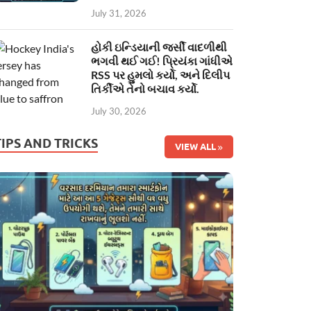
July 31, 2026
હોકી ઇન્ડિયાની જર્સી વાદળીથી
ભગવી થઈ ગઈ! પ્રિયંકા ગાંધીએ
RSS પર હુમલો કર્યો, અને દિલીપ
તિર્કીએ તેનો બચાવ કર્યો.
July 30, 2026
TIPS AND TRICKS
VIEW ALL