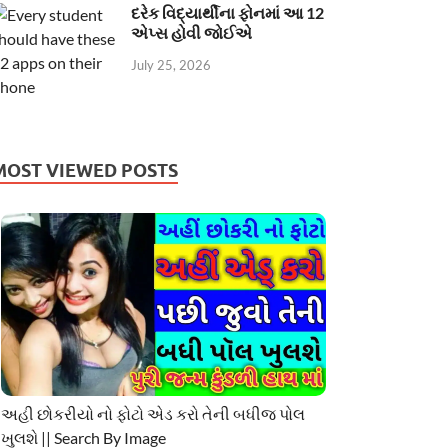
દરેક વિદ્યાર્થીના ફોનમાં આ 12
એપ્સ હોવી જોઈએ
July 25, 2026
MOST VIEWED POSTS
અહી છોકરીયો નો ફોટો એડ કરો તેની બધીજ પોલ
ખુલશે || Search By Image