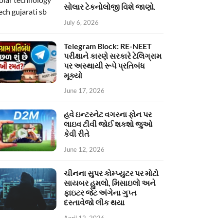
સોલાર ટેકનોલોજી વિશે જાણો.
July 6, 2026
Telegram Block: RE-NEET
પરીક્ષાને કારણે સરકારે ટેલિગ્રામ
પર અસ્થાયી રૂપે પ્રતિબંધ
મૂક્યો
June 17, 2026
હવે ઇન્ટરનેટ વગરના ફોન પર
લાઇવ ટીવી જોઈ શકશો જુઓ
કેવી રીતે
June 12, 2026
ચીનના સુપર કોમ્પ્યુટર પર મોટો
સાયબર હુમલો, મિસાઇલો અને
ફાઇટર જેટ અંગેના ગુપ્ત
દસ્તાવેજો લીક થયા
April 12, 2026