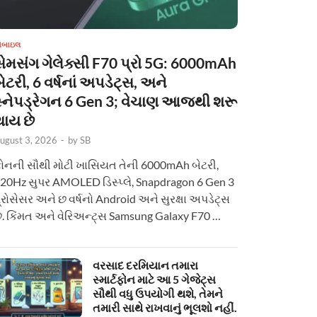
ોબાઇલ
સેમસંગ ગેલેક્સી F70 પ્રો 5G: 6000mAh
ેટરી, 6 વર્ષનાં અપડેટ્સ, અને
સ્નેપડ્રેગન 6 Gen 3; વેચાણ આજથી શરૂ
થાય છે
ugust 3, 2026
-
by
SB
ોનની સૌથી મોટી ખાસિયત તેની 6000mAh બેટરી,
20Hz સુપર AMOLED ડિસ્પ્લે, Snapdragon 6 Gen 3
્રોસેસર અને છ વર્ષનો Android અને સુરક્ષા અપડેટ્સ
ે. કિંમત અને વેરિઅન્ટ્સ Samsung Galaxy F70 …
વરસાદ દરમિયાન તમારા
સ્માર્ટફોન માટે આ 5 ગેજેટ્સ
સૌથી વધુ ઉપયોગી થશે, તેમને
તમારી સાથે રાખવાનું ભૂલશો નહીં.