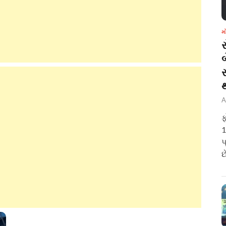
મ
બ
A
ફ
1
પ
છ