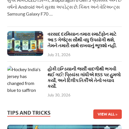
વર્ષનો Android અને સુરક્ષા અપડેટ્સ છે. કિંમત અને વેરિઅન્ટ્સ
Samsung Galaxy F70 …
વરસાદ દરમિયાન તમારા સ્માર્ટફોન માટે
આ 5 ગેજેટ્સ સૌથી વધુ ઉપયોગી થશે,
તેમને તમારી સાથે રાખવાનું ભૂલશો નહીં.
July 31, 2026
હોકી ઇન્ડિયાની જર્સી વાદળીથી ભગવી
થઈ ગઈ! પ્રિયંકા ગાંધીએ RSS પર હુમલો
કર્યો, અને દિલીપ તિર્કીએ તેનો બચાવ
કર્યો.
July 30, 2026
TIPS AND TRICKS
VIEW ALL