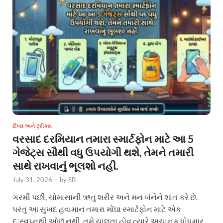
ટિપ્સ અને ટ્રીક્સ
વરસાદ દરમિયાન તમારા સ્માર્ટફોન માટે આ 5
ગેજેટ્સ સૌથી વધુ ઉપયોગી થશે, તેમને તમારી
સાથે રાખવાનું ભૂલશો નહીં.
July 31, 2026
-
by
SB
ગરમી પછી, ચોમાસાની ઋતુ શરીર અને મન બંનેને શાંત કરે છે.
પરંતુ આ સુખદ હવામાન તમારા મોંઘા સ્માર્ટફોન માટે એક
દુઃસ્વપ્નથી ઓછું નથી. તમે ચાલતા હોવ ત્યારે અચાનક ધોધમાર