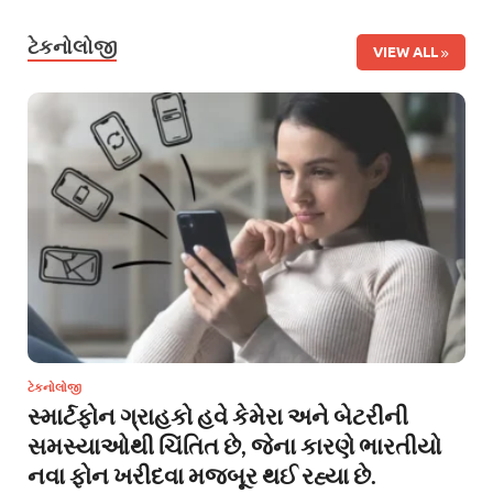
ટેકનોલોજી
VIEW ALL
ટેકનોલોજી
સ્માર્ટફોન ગ્રાહકો હવે કેમેરા અને બેટરીની
સમસ્યાઓથી ચિંતિત છે, જેના કારણે ભારતીયો
નવા ફોન ખરીદવા મજબૂર થઈ રહ્યા છે.