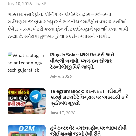
July 10, 2026
-
by
SB
ભારતમાં સ્માર્ટફોન: કોર્નિંગ ઇન્કોર્પોરેટેડ દ્વારા તાજેતરના
સર્વેક્ષણમાં જાણવા મળ્યું છે કે ભારતીય સ્માર્ટફોન વપરાશકર્તાઓ
કેમેરા અથવા બેટરી કરતાં ફોનની ટકાઉપણાને પ્રાથમિકતા આપી
રહ્યા છે. સર્વેક્ષણ મુજબ, તૂટેલા સ્ક્રીન ગ્લાસને કારણે …
Plug-in Solar: પ્લગ ઇન કરો અને
વીજળી બનાવો. પ્લગ-ઇન સોલાર
ટેકનોલોજી વિશે જાણો.
July 6, 2026
Telegram Block: RE-NEET પરીક્ષાને
કારણે સરકારે ટેલિગ્રામ પર અસ્થાયી રૂપે
પ્રતિબંધ મૂક્યો
June 17, 2026
હવે ઇન્ટરનેટ વગરના ફોન પર લાઇવ ટીવી
જોઈ શકશો જુઓ કેવી રીતે