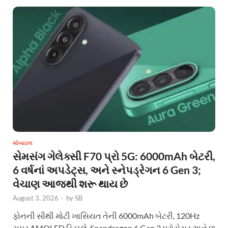
મોબાઇલ
સેમસંગ ગેલેક્સી F70 પ્રો 5G: 6000mAh બેટરી,
6 વર્ષનાં અપડેટ્સ, અને સ્નેપડ્રેગન 6 Gen 3;
વેચાણ આજથી શરૂ થાય છે
August 3, 2026
-
by
SB
ફોનની સૌથી મોટી ખાસિયત તેની 6000mAh બેટરી, 120Hz
સુપર AMOLED ડિસ્પ્લે, Snapdragon 6 Gen 3 પ્રોસેસર અને છ