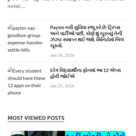
વરસાદ …
Paytm નવી સુવિધા રજૂ કરે છે: ટ્રિપ્સ
અને પાર્ટીઓ પછી, કોણે શું ચૂકવ્યું તેની
ઝંઝટ સમાપ્ત થઈ જશે. મિનિટોમાં બિલ
ચૂકવો.
July 30, 2026
દરેક વિદ્યાર્થીના ફોનમાં આ 12 એપ્સ
હોવી જોઈએ
July 25, 2026
MOST VIEWED POSTS