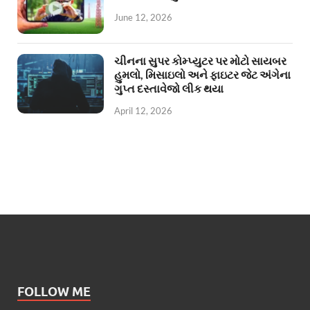
June 12, 2026
ચીનના સુપર કોમ્પ્યુટર પર મોટો સાયબર
હુમલો, મિસાઇલો અને ફાઇટર જેટ અંગેના
ગુપ્ત દસ્તાવેજો લીક થયા
April 12, 2026
FOLLOW ME