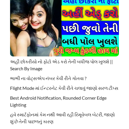
અહી છોકરીયો નો ફોટો એડ કરો તેની બધીજ પોલ ખુલશે ||
Search By Image
ભાભી ના વોટ્સએપ નંબર કેવી રીતે ગોતવા ?
Flight Mode માં ઈન્ટરનેટ કેવી રીતે ચલાવું જાણો સરળ ટીપ્સ
Best Android Notification, Rounded Corner Edge
Lighting
હવે સ્માર્ટફોનમાં કેમ નથી આવી રહી રિમૂવેબલ બેટરી, જાણો
શું છે તેની પાછળનું કારણ