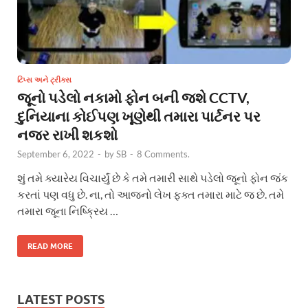
ટિપ્સ અને ટ્રીક્સ
જૂનો પડેલો નકામો ફોન બની જશે CCTV,
દુનિયાના કોઈપણ ખૂણેથી તમારા પાર્ટનર પર
નજર રાખી શકશો
September 6, 2022
-
by
SB
-
8 Comments.
શું તમે ક્યારેય વિચાર્યું છે કે તમે તમારી સાથે પડેલો જૂનો ફોન જંક
કરતાં પણ વધુ છે. ના, તો આજનો લેખ ફક્ત તમારા માટે જ છે. તમે
તમારા જૂના નિષ્ક્રિય …
READ MORE
LATEST POSTS