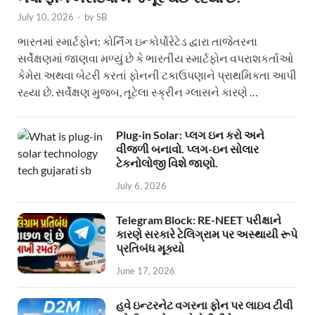
July 10, 2026
-
by
SB
ભારતમાં સ્માર્ટફોન: કોર્નિંગ ઇન્કોર્પોરેટેડ દ્વારા તાજેતરના
સર્વેક્ષણમાં જાણવા મળ્યું છે કે ભારતીય સ્માર્ટફોન વપરાશકર્તાઓ
કેમેરા અથવા બેટરી કરતાં ફોનની ટકાઉપણાને પ્રાથમિકતા આપી
રહ્યા છે. સર્વેક્ષણ મુજબ, તૂટેલા સ્ક્રીન ગ્લાસને કારણે …
Plug-in Solar: પ્લગ ઇન કરો અને
વીજળી બનાવો. પ્લગ-ઇન સોલાર
ટેકનોલોજી વિશે જાણો.
July 6, 2026
Telegram Block: RE-NEET પરીક્ષાને
કારણે સરકારે ટેલિગ્રામ પર અસ્થાયી રૂપે
પ્રતિબંધ મૂક્યો
June 17, 2026
હવે ઇન્ટરનેટ વગરના ફોન પર લાઇવ ટીવી