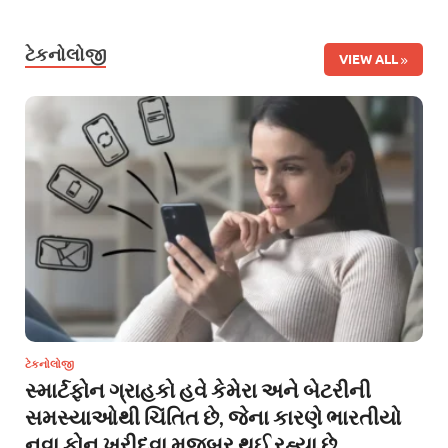
ટેકનોલોજી
VIEW ALL
ટેકનોલોજી
સ્માર્ટફોન ગ્રાહકો હવે કેમેરા અને બેટરીની
સમસ્યાઓથી ચિંતિત છે, જેના કારણે ભારતીયો
નવા ફોન ખરીદવા મજબૂર થઈ રહ્યા છે.