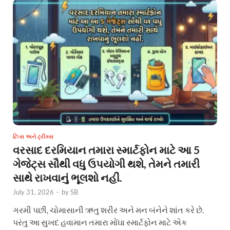
ટિપ્સ અને ટ્રીક્સ
વરસાદ દરમિયાન તમારા સ્માર્ટફોન માટે આ 5
ગેજેટ્સ સૌથી વધુ ઉપયોગી થશે, તેમને તમારી
સાથે રાખવાનું ભૂલશો નહીં.
July 31, 2026
-
by
SB
ગરમી પછી, ચોમાસાની ઋતુ શરીર અને મન બંનેને શાંત કરે છે.
પરંતુ આ સુખદ હવામાન તમારા મોંઘા સ્માર્ટફોન માટે એક