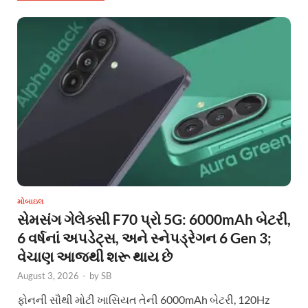
મોબાઇલ
સેમસંગ ગેલેક્સી F70 પ્રો 5G: 6000mAh બેટરી,
6 વર્ષનાં અપડેટ્સ, અને સ્નેપડ્રેગન 6 Gen 3;
વેચાણ આજથી શરૂ થાય છે
August 3, 2026
-
by
SB
ફોનની સૌથી મોટી ખાસિયત તેની 6000mAh બેટરી, 120Hz