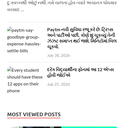
દુઃસ્વપ્નથી ઓછું નથી. તમે ચાલતા હોવ ત્યારે અચાનક ધોધમાર
વરસાદ …
Paytm નવી સુવિધા રજૂ કરે છે: ટ્રિપ્સ
અને પાર્ટીઓ પછી, કોણે શું ચૂકવ્યું તેની
ઝંઝટ સમાપ્ત થઈ જશે. મિનિટોમાં બિલ
ચૂકવો.
July 30, 2026
દરેક વિદ્યાર્થીના ફોનમાં આ 12 એપ્સ
હોવી જોઈએ
July 25, 2026
MOST VIEWED POSTS