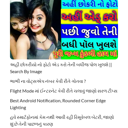
અહી છોકરીયો નો ફોટો એડ કરો તેની બધીજ પોલ ખુલશે ||
Search By Image
ભાભી ના વોટ્સએપ નંબર કેવી રીતે ગોતવા ?
Flight Mode માં ઈન્ટરનેટ કેવી રીતે ચલાવું જાણો સરળ ટીપ્સ
Best Android Notification, Rounded Corner Edge
Lighting
હવે સ્માર્ટફોનમાં કેમ નથી આવી રહી રિમૂવેબલ બેટરી, જાણો
શું છે તેની પાછળનું કારણ