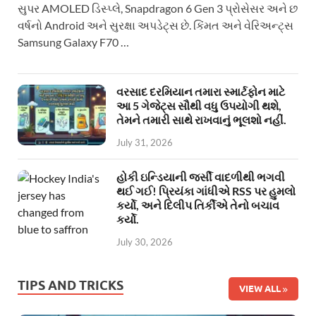
સુપર AMOLED ડિસ્પ્લે, Snapdragon 6 Gen 3 પ્રોસેસર અને છ
વર્ષનો Android અને સુરક્ષા અપડેટ્સ છે. કિંમત અને વેરિઅન્ટ્સ
Samsung Galaxy F70 …
વરસાદ દરમિયાન તમારા સ્માર્ટફોન માટે
આ 5 ગેજેટ્સ સૌથી વધુ ઉપયોગી થશે,
તેમને તમારી સાથે રાખવાનું ભૂલશો નહીં.
July 31, 2026
હોકી ઇન્ડિયાની જર્સી વાદળીથી ભગવી
થઈ ગઈ! પ્રિયંકા ગાંધીએ RSS પર હુમલો
કર્યો, અને દિલીપ તિર્કીએ તેનો બચાવ
કર્યો.
July 30, 2026
TIPS AND TRICKS
VIEW ALL